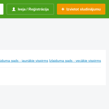
Ieeja / Reģistrācija
Izvietot sludinājumu
aiduma gads - jaunākie vispirms
Izlaiduma gads - vecākie vispirms