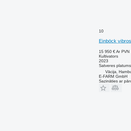
10
Einböck vibro
15 950 €
Ar PVN
Kultivators
2023
Satveres platums
Vācija, Hamb
E-FARM GmbH
Sazināties ar pār