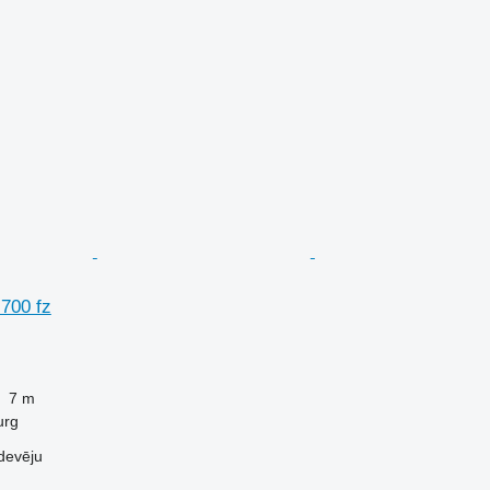
 700 fz
7 m
urg
devēju