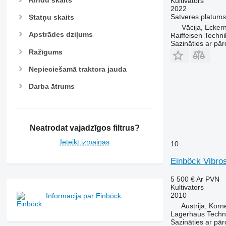
Kultivators
2022
Satveres platums
Statņu skaits
Vācija, Ecker
Apstrādes dziļums
Raiffeisen Techn
Sazināties ar pār
Ražīgums
Nepieciešamā traktora jauda
Darba ātrums
Neatrodat vajadzīgos filtrus?
Ieteikt izmaiņas
10
Einböck Vibros
5 500 €
Ar PVN
Kultivators
2010
Informācija par Einböck
Austrija, Kor
Lagerhaus Tech
Sazināties ar pār