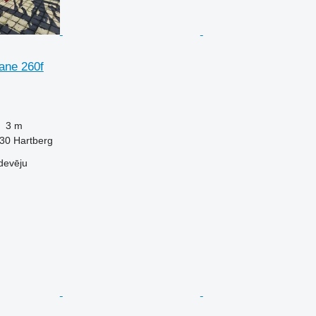
ane 260f
3 m
230 Hartberg
devēju