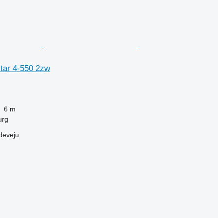
star 4-550 2zw
6 m
urg
devēju