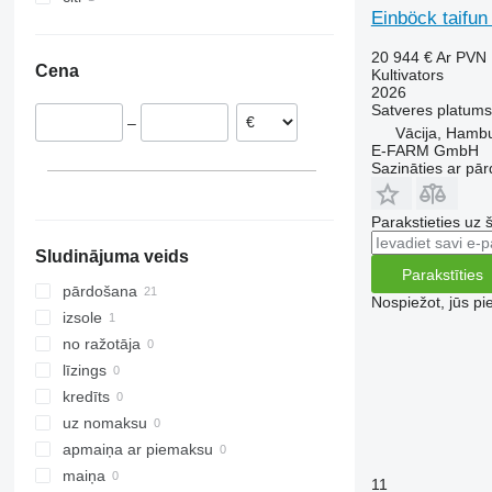
Einböck taifun
Austrija
Ukraina
Francija
20 944 €
Ar PVN
Cena
Kultivators
2026
Satveres platums
–
Vācija, Hamb
E-FARM GmbH
Sazināties ar pār
Parakstieties uz 
Sludinājuma veids
Parakstīties
pārdošana
Nospiežot, jūs pi
izsole
no ražotāja
līzings
kredīts
uz nomaksu
apmaiņa ar piemaksu
maiņa
11