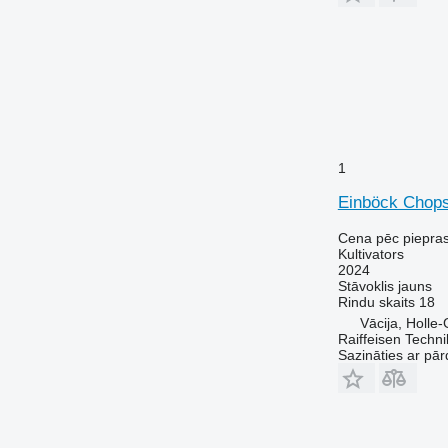
1
Einböck Chops
Cena pēc piepra
Kultivators
2024
Stāvoklis
jauns
Rindu skaits
18
Vācija, Holle
Raiffeisen Techn
Sazināties ar pār