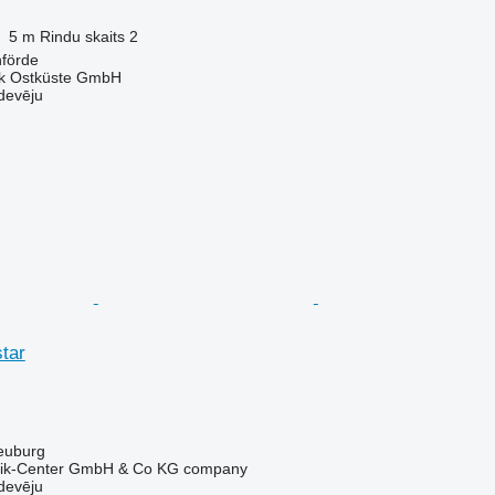
5 m
Rindu skaits
2
nförde
ik Ostküste GmbH
devēju
tar
neuburg
nik-Center GmbH & Co KG company
devēju