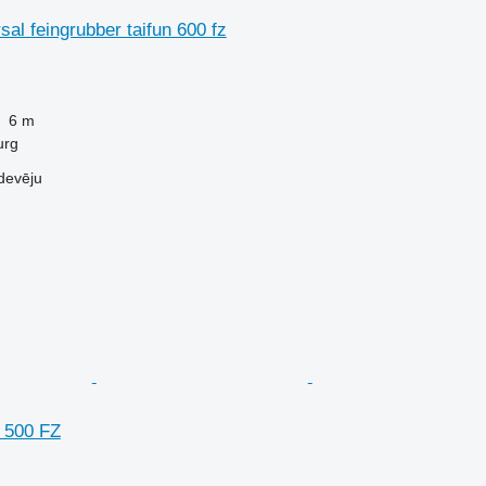
sal feingrubber taifun 600 fz
6 m
urg
devēju
n 500 FZ