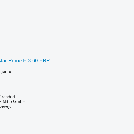
tar Prime E 3-60-ERP
sījuma
-Grasdorf
ik Mitte GmbH
devēju