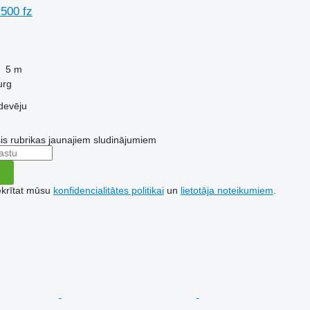
 500 fz
5 m
urg
devēju
šis rubrikas jaunajiem sludinājumiem
ekrītat mūsu
konfidencialitātes politikai
un
lietotāja noteikumiem
.