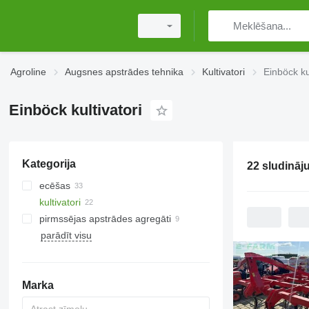
Agroline
Augsnes apstrādes tehnika
Kultivatori
Einböck kul
Einböck kultivatori
Kategorija
22 sludināj
ecēšas
kultivatori
atsperu ecēšas
pirmssējas apstrādes agregāti
aktīvas ecēšas
parādīt visu
disku ecēšas
tapu ecēšas
vilkšanas ecēšas
Marka