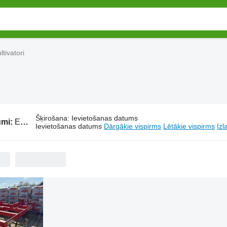
tivatori
Šķirošana
:
Ievietošanas datums
umi:
Einböck kultivatori
Ievietošanas datums
Dārgākie vispirms
Lētākie vispirms
Izl