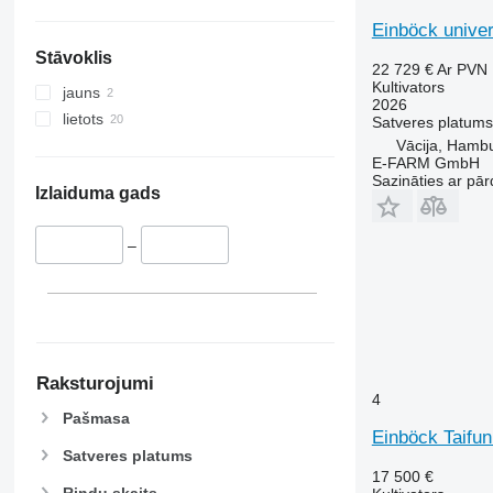
Einböck univer
Stāvoklis
22 729 €
Ar PVN
Kultivators
jauns
2026
lietots
Satveres platums
Vācija, Hamb
E-FARM GmbH
Sazināties ar pār
Izlaiduma gads
–
Raksturojumi
4
Pašmasa
Einböck Taifu
Satveres platums
17 500 €
Rindu skaits