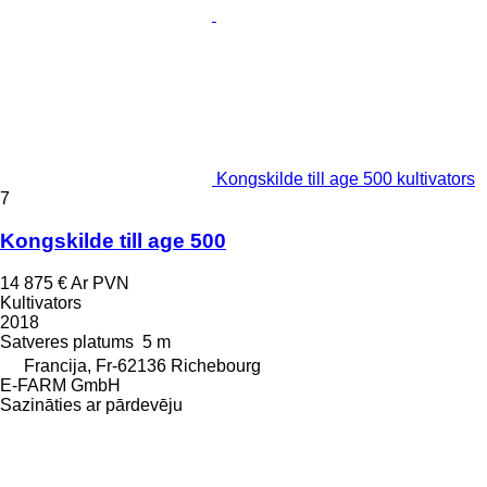
Kongskilde till age 500 kultivators
7
Kongskilde till age 500
14 875 €
Ar PVN
Kultivators
2018
Satveres platums
5 m
Francija, Fr-62136 Richebourg
E-FARM GmbH
Sazināties ar pārdevēju