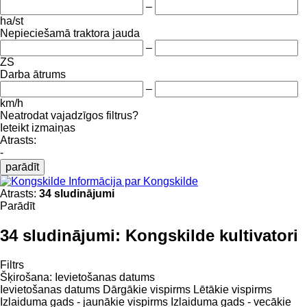
–
ha/st
Nepieciešamā traktora jauda
–
ZS
Darba ātrums
–
km/h
Neatrodat vajadzīgos filtrus?
Ieteikt izmaiņas
Atrasts:
-
parādīt
Informācija par Kongskilde
Atrasts:
34 sludinājumi
Parādīt
34 sludinājumi:
Kongskilde kultivatori
Filtrs
Šķirošana
:
Ievietošanas datums
Ievietošanas datums
Dārgākie vispirms
Lētākie vispirms
Izlaiduma gads - jaunākie vispirms
Izlaiduma gads - vecākie