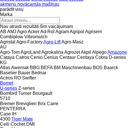
akmeņu novācamās mašīnas
parādīt visu
Marka
Nav atrasti rezultāti šim vaicājumam
AB
AMJ Agro
Acker
Ad-Rol
Agram
Agripol
Agrisem
Combiplow
Vibromulch
Agristal
Agro-Factory
Agro-Lift
Agro-Masz
AU
Agro-Tom
AgroLand
Agrokalina
Agrozet
Akpil
Alpego
Amazone
Cataya
Catros
Cenio
Cenius
Centaur
Centaya
Cobra
D-series
KG
Atlas
Awemak
BBG
BEFA
BM Maschinenbau
BOS
Baarck
Baselier
Bauer
Bednar
Actros RO
Swifter
Bomet
U-series
Z-series
Bomford Turner
Bourgault
5710
Bremer
Breviglieri
Brix
Carre
PENTERRA
Case IH
4300
Tiger Mate
Celli
Cochet
DMI