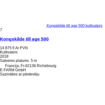
Kongskilde till age 500 kultivators
7
Kongskilde till age 500
14 875 €
Ar PVN
Kultivators
2018
Satveres platums
5 m
Francija, Fr-62136 Richebourg
E-FARM GmbH
Sazināties ar pārdevēju