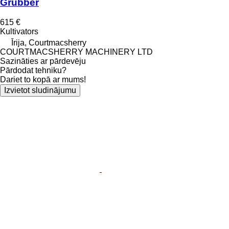
Grubber
615 €
Kultivators
Īrija, Courtmacsherry
COURTMACSHERRY MACHINERY LTD
Sazināties ar pārdevēju
Pārdodat tehniku?
Dariet to kopā ar mums!
Izvietot sludinājumu