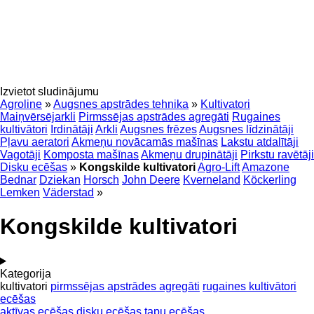
Izvietot sludinājumu
Agroline
»
Augsnes apstrādes tehnika
»
Kultivatori
Maiņvērsējarkli
Pirmssējas apstrādes agregāti
Rugaines
kultivātori
Irdinātāji
Arkli
Augsnes frēzes
Augsnes līdzinātāji
Pļavu aeratori
Akmeņu novācamās mašīnas
Lakstu atdalītāji
Vagotāji
Komposta mašīnas
Akmeņu drupinātāji
Pirkstu ravētāji
Disku ecēšas
»
Kongskilde kultivatori
Agro-Lift
Amazone
Bednar
Dziekan
Horsch
John Deere
Kverneland
Köckerling
Lemken
Väderstad
»
Kongskilde kultivatori
Kategorija
kultivatori
pirmssējas apstrādes agregāti
rugaines kultivātori
ecēšas
aktīvas ecēšas
disku ecēšas
tapu ecēšas