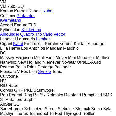
VM
VM 2585 SQ
Korsun
Kronos
Kubota
Kuhn
Cultimer
Prolander
Kverneland
Accord
Enduro
TLD
Kyllingstad
Köckerling
Allrounder
Quadro
Trio
Vario
Vector
Landstal
Laumetris
Lemken
Gigant
Karat
Kompaktor
Koralin
Korund
Kristall
Smaragd
Lilla Harrie
Los Antonios
Mandam
Maschio
DC
Massey Ferguson
Metal-Fach
Meyer
Mini
Monosem
Multiva
Namyslo
New Holland
Niemeyer
Novatar
OPaLL-AGRI
Peecon
Potila
Prinz
Proforge
Pöttinger
Flexcare V
Fox
Lion
Synkro
Terria
Quivogne
HV
RID
Rabe
Corvus
GHF
PKE
Sturmvogel
Rau
Regent
Ring
Rol/Ex
Rolmako
Rotoland
Rumptstad
SMS
STP
Salford
Saphir
AllStar
GE
Sauerburger
Schmotzer
Simon
Steketee
Strumyk
Sumo
Syla
Mashyn
Taurus
Technopol
TerFed
Thyregod
Treffler