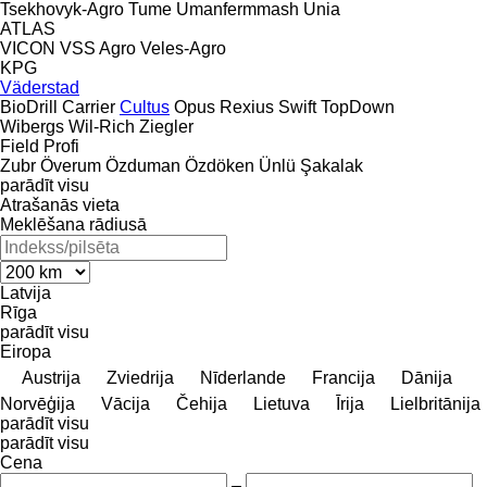
Tsekhovyk-Agro
Tume
Umanfermmash
Unia
ATLAS
VICON
VSS Agro
Veles-Agro
KPG
Väderstad
BioDrill
Carrier
Cultus
Opus
Rexius
Swift
TopDown
Wibergs
Wil-Rich
Ziegler
Field Profi
Zubr
Överum
Özduman
Özdöken
Ünlü
Şakalak
parādīt visu
Atrašanās vieta
Meklēšana rādiusā
Latvija
Rīga
parādīt visu
Eiropa
Austrija
Zviedrija
Nīderlande
Francija
Dānija
Norvēģija
Vācija
Čehija
Lietuva
Īrija
Lielbritānija
parādīt visu
parādīt visu
Cena
–