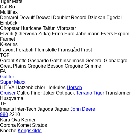
Tiger Mate
Dal-Bo
Multiflex
Demarol
Dewulf
Dexwal
Doublet Record
Dziekan
Egedal
Einböck
Chopstar
Hurricane
Taifun
Vibrostar
Elvorti (Chervona Zirka)
Ermo
Euro-Jabelmann
Evers
Expom
Farmet
K-series
Favorit
Feraboli
Flemstofte
Fransgård
Frost
TGF
Garant Kotte
Gaspardo
Gatchinselmash
General
Globalagro
Great Plains
Gregoire Besson
Gregoire
Grimme
FA
Güttler
Super Maxx
HE-VA
Hatzenbichler
Herkules
Horsch
Cruiser
Cultro
Finer
Joker
Optipack
Terrano
Tiger
Transformer
Husqvarna
TF
Imants
Inter-Tech
Jagoda
Jaguar
John Deere
980
2210
Kara Ova
Kerner
Corona
Komet
Stratos
Knoche
Kongskilde