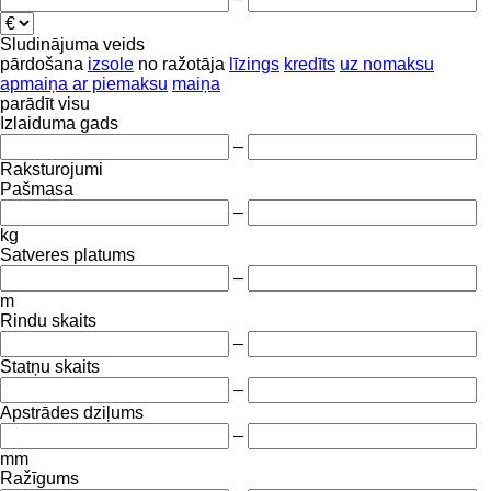
Sludinājuma veids
pārdošana
izsole
no ražotāja
līzings
kredīts
uz nomaksu
apmaiņa ar piemaksu
maiņa
parādīt visu
Izlaiduma gads
–
Raksturojumi
Pašmasa
–
kg
Satveres platums
–
m
Rindu skaits
–
Statņu skaits
–
Apstrādes dziļums
–
mm
Ražīgums