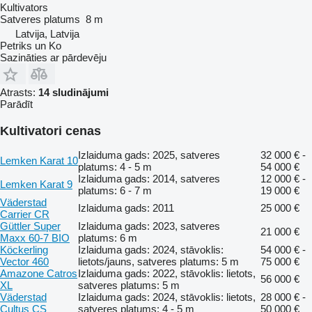
Kultivators
Satveres platums
8 m
Latvija, Latvija
Petriks un Ko
Sazināties ar pārdevēju
Atrasts:
14 sludinājumi
Parādīt
Kultivatori cenas
Izlaiduma gads: 2025, satveres
32 000 € -
Lemken Karat 10
platums: 4 - 5 m
54 000 €
Izlaiduma gads: 2014, satveres
12 000 € -
Lemken Karat 9
platums: 6 - 7 m
19 000 €
Väderstad
Izlaiduma gads: 2011
25 000 €
Carrier CR
Güttler Super
Izlaiduma gads: 2023, satveres
21 000 €
Maxx 60-7 BIO
platums: 6 m
Köckerling
Izlaiduma gads: 2024, stāvoklis:
54 000 € -
Vector 460
lietots/jauns, satveres platums: 5 m
75 000 €
Amazone Catros
Izlaiduma gads: 2022, stāvoklis: lietots,
56 000 €
XL
satveres platums: 5 m
Väderstad
Izlaiduma gads: 2024, stāvoklis: lietots,
28 000 € -
Cultus CS
satveres platums: 4 - 5 m
50 000 €