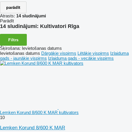
parādīt
Atrasts:
14 sludinājumi
Parādīt
14 sludinājumi:
Kultivatori Rīga
Filtrs
Šķirošana
:
Ievietošanas datums
Ievietošanas datums
Dārgākie vispirms
Lētākie vispirms
Izlaiduma
gads - jaunākie vispirms
Izlaiduma gads - vecākie vispirms
Lemken Korund 8/600 K MAR kultivators
10
Lemken Korund 8/600 K MAR