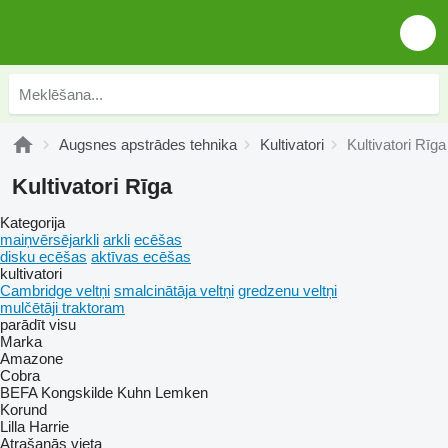
Augsnes apstrādes tehnika
Kultivatori
Kultivatori Rīga
Kultivatori Rīga
Kategorija
maiņvērsējarkli
arkli
ecēšas
disku ecēšas
aktīvas ecēšas
kultivatori
Cambridge veltņi
smalcinātāja veltņi
gredzenu veltņi
mulčētāji traktoram
parādīt visu
Marka
Amazone
Cobra
BEFA
Kongskilde
Kuhn
Lemken
Korund
Lilla Harrie
Atrašanās vieta