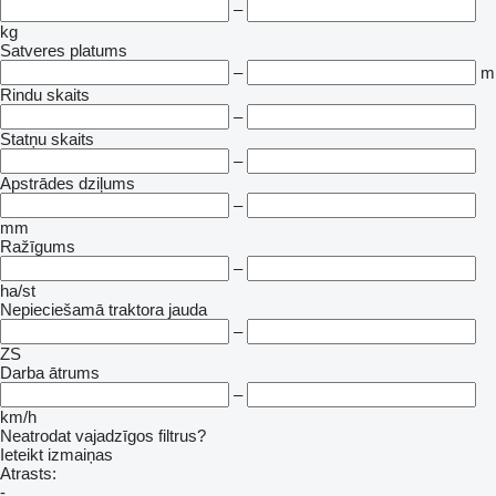
–
kg
Satveres platums
–
m
Rindu skaits
–
Statņu skaits
–
Apstrādes dziļums
–
mm
Ražīgums
–
ha/st
Nepieciešamā traktora jauda
–
ZS
Darba ātrums
–
km/h
Neatrodat vajadzīgos filtrus?
Ieteikt izmaiņas
Atrasts:
-