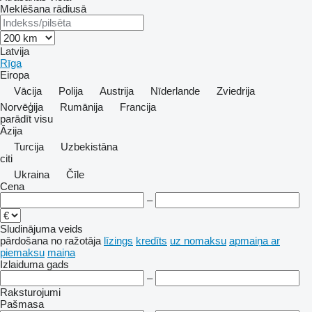
Meklēšana rādiusā
Latvija
Rīga
Eiropa
Vācija
Polija
Austrija
Nīderlande
Zviedrija
Norvēģija
Rumānija
Francija
parādīt visu
Āzija
Turcija
Uzbekistāna
citi
Ukraina
Čīle
Cena
–
Sludinājuma veids
pārdošana
no ražotāja
līzings
kredīts
uz nomaksu
apmaiņa ar
piemaksu
maiņa
Izlaiduma gads
–
Raksturojumi
Pašmasa