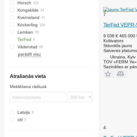
Horsch
Combiplow
AU
Krypton
Cataya
Actros RO
U-series
5710
PENTERRA
4300
Tiger Mate
Multiflex
Chopstar
K-series
TGF
FA
Super Maxx
Kongskilde
Vibromulch
Catros
Swifter
Z-series
Tiger Mate
Hurricane
Cruiser
TF
980
Corona
7
Kverneland
Cenio
Versatill VN
Taifun
Cultro
2210
Komet
VM
Cultimer
TerFed VEPR-
Köckerling
Cenius
Vibrostar
Finer
Stratos
Prolander
Accord
Lemken
Centaur
Joker
Enduro
Allrounder
9 038 €
465 000
TerFed
Centaya
Optipack
TLD
Quadro
Gigant
DC
Flexcare V
HV
Corvus
Tukan
AllStar
Kultivators
Stāvoklis
jauns
Väderstad
Cobra
Terrano
Trio
Karat
Fox
GHF
GE
ATLAS
KPG
Satveres platums
parādīt visu
D-series
Tiger
Vario
Kompaktor
Lion
PKE
BioDrill
Field Profi
Ukraina, Kyiv
KG
Transformer
Vector
Koralin
Synkro
Sturmvogel
Carrier
TOV «FERM Ye»
Sazināties ar pār
Korund
Terria
Cultus
Atrašanās vieta
Kristall
Opus
Smaragd
Rexius
Meklēšana rādiusā
Swift
TopDown
Latvija
citi
Ukraina
4