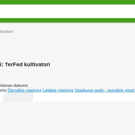
tivatori
i:
TerFed kultivatori
tošanas datums
tums
Dārgākie vispirms
Lētākie vispirms
Izlaiduma gads - jaunākie vispi