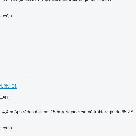
devēju
4,2N-01
 UAH
4,4 m
Apstrādes dziļums
15 mm
Nepieciešamā traktora jauda
95 ZS
devēju