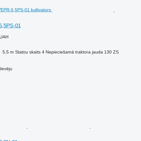
5,5PS-01
 UAH
5,5 m
Statņu skaits
4
Nepieciešamā traktora jauda
130 ZS
devēju