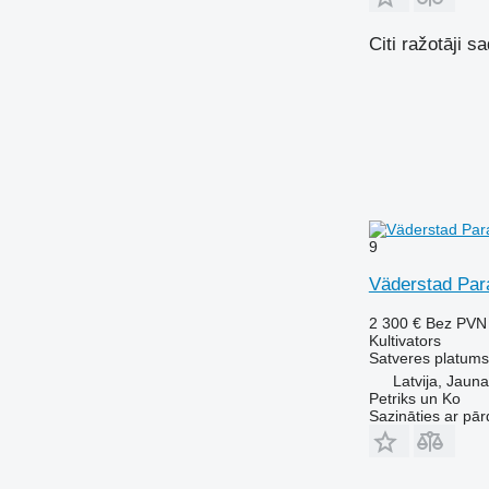
Citi ražotāji sa
9
Väderstad Paral
2 300 €
Bez PVN
Kultivators
Satveres platums
Latvija, Jauna
Petriks un Ko
Sazināties ar pār