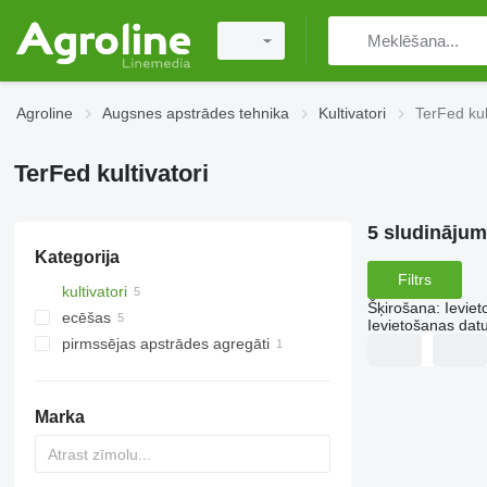
Agroline
Augsnes apstrādes tehnika
Kultivatori
TerFed kul
TerFed kultivatori
5 sludinājum
Kategorija
Filtrs
kultivatori
Šķirošana
:
Ievie
ecēšas
Ievietošanas da
pirmssējas apstrādes agregāti
disku ecēšas
Marka