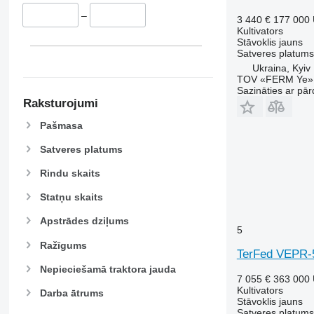
–
3 440 €
177 000
Kultivators
Stāvoklis
jauns
Satveres platums
Ukraina, Kyiv
TOV «FERM Ye»
Sazināties ar pār
Raksturojumi
Pašmasa
Satveres platums
Rindu skaits
Statņu skaits
Apstrādes dziļums
5
Ražīgums
TerFed VEPR-
Nepieciešamā traktora jauda
7 055 €
363 000
Kultivators
Darba ātrums
Stāvoklis
jauns
Satveres platums