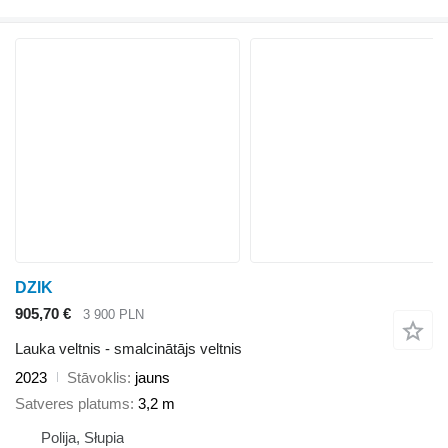
DZIK
905,70 €
3 900 PLN
Lauka veltnis - smalcinātājs veltnis
2023
Stāvoklis
jauns
Satveres platums
3,2 m
Polija, Słupia