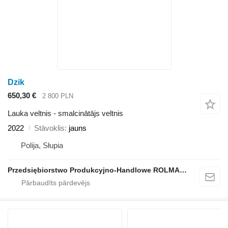
Dzik
650,30 €
2 800 PLN
Lauka veltnis - smalcinātājs veltnis
2022
Stāvoklis
jauns
Polija, Słupia
Przedsiębiorstwo Produkcyjno-Handlowe ROLMAPOL Marcin Dziekan