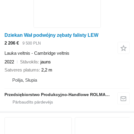
Dziekan Wał podwójny zębaty falisty LEW
2 206 €
9 500 PLN
Lauka veltnis - Cambridge veltnis
2022
Stāvoklis
jauns
Satveres platums
2,2 m
Polija, Słupia
Przedsiębiorstwo Produkcyjno-Handlowe ROLMAPOL Marcin Dziekan