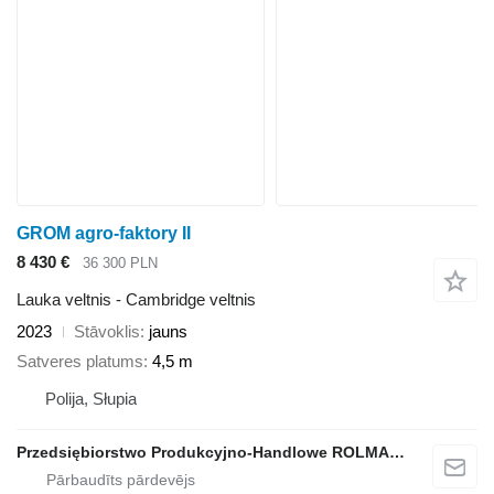
GROM agro-faktory II
8 430 €
36 300 PLN
Lauka veltnis - Cambridge veltnis
2023
Stāvoklis
jauns
Satveres platums
4,5 m
Polija, Słupia
Przedsiębiorstwo Produkcyjno-Handlowe ROLMAPOL Marcin Dziekan