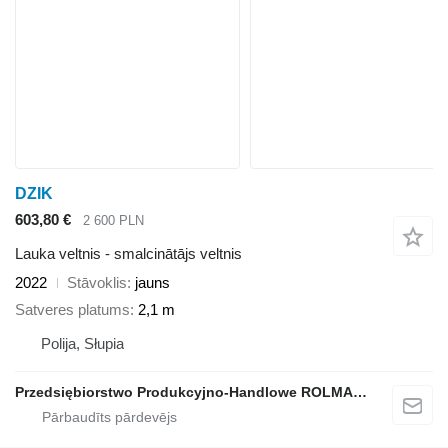
DZIK
603,80 €
2 600 PLN
Lauka veltnis - smalcinātājs veltnis
2022
Stāvoklis
jauns
Satveres platums
2,1 m
Polija, Słupia
Przedsiębiorstwo Produkcyjno-Handlowe ROLMAPOL Marcin Dziekan