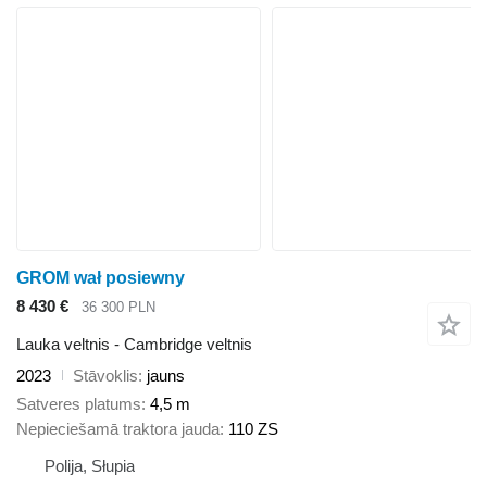
GROM wał posiewny
8 430 €
36 300 PLN
Lauka veltnis - Cambridge veltnis
2023
Stāvoklis
jauns
Satveres platums
4,5 m
Nepieciešamā traktora jauda
110 ZS
Polija, Słupia