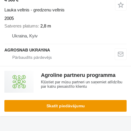
Lauka veltnis - gredzenu veltnis
2005
Satveres platums
2,8 m
Ukraina, Kyiv
AGROSNAB UKRAYiNA
Agroline partneru programma
Kļūstiet par mūsu partneri un saņemiet atlīdzību
par katru piesaistīto klientu
Skatīt piedāvājumu