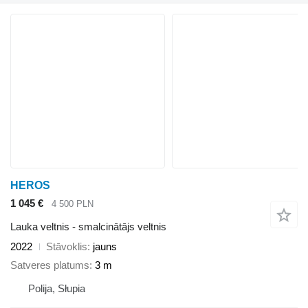
HEROS
1 045 €
4 500 PLN
Lauka veltnis - smalcinātājs veltnis
2022
Stāvoklis
jauns
Satveres platums
3 m
Polija, Słupia