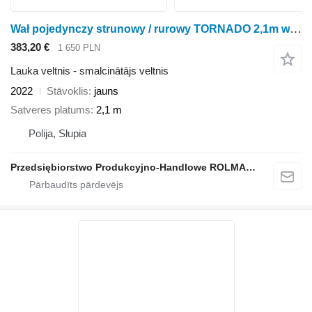
Wał pojedynczy strunowy / rurowy TORNADO 2,1m wahaczowy
383,20 €
1 650 PLN
Lauka veltnis - smalcinātājs veltnis
2022
Stāvoklis
jauns
Satveres platums
2,1 m
Polija, Słupia
Przedsiębiorstwo Produkcyjno-Handlowe ROLMAPOL Marcin Dziekan