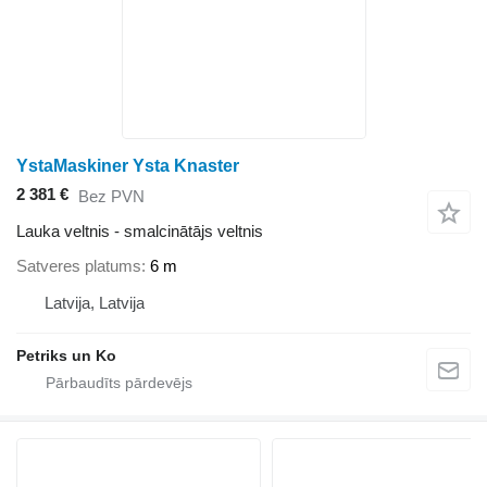
YstaMaskiner Ysta Knaster
2 381 €
Bez PVN
Lauka veltnis - smalcinātājs veltnis
Satveres platums
6 m
Latvija, Latvija
Petriks un Ko