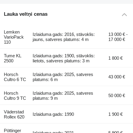
Lauka veltņi cenas
Lemken
Izlaiduma gads: 2016, stāvoklis:
13 000 € -
VarioPack
jauns, satveres platums: 4 m
17 000 €
110
Tume KL
Izlaiduma gads: 1900, stāvoklis:
1 800 €
2500
lietots, satveres platums: 3 m
Horsch
Izlaiduma gads: 2025, satveres
43 000 €
Cultro 6 TC
platums: 6 m
Horsch
Izlaiduma gads: 2025, satveres
50 000 €
Cultro 9 TC
platums: 9 m
Väderstad
Izlaiduma gads: 1990
1 900 €
Rollex 620
Pöttinger
Izlaiduma gads: 2021
5 900 €