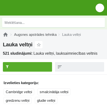
Augsnes apstrādes tehnika
Lauka veltņi
Lauka veltņi
521 sludinājumi:
Lauka veltņi, lauksaimniecības veltnis
Izvelieties kategoriju:
Cambridge veltņi
smalcinātāja veltņi
gredzenu veltņi
gludie veltņi