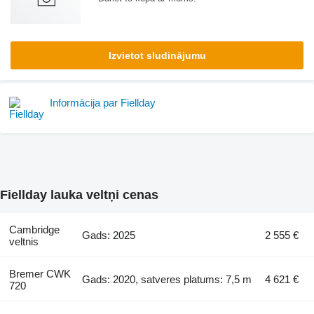
Izvietot sludinājumu
Informācija par Fiellday
Fiellday lauka veltņi cenas
Cambridge
Gads: 2025
2 555 €
veltnis
Bremer CWK
Gads: 2020, satveres platums: 7,5 m
4 621 €
720