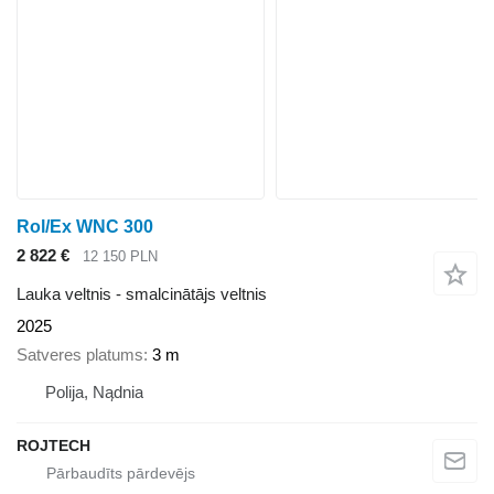
Rol/Ex WNC 300
2 822 €
12 150 PLN
Lauka veltnis - smalcinātājs veltnis
2025
Satveres platums
3 m
Polija, Nądnia
ROJTECH