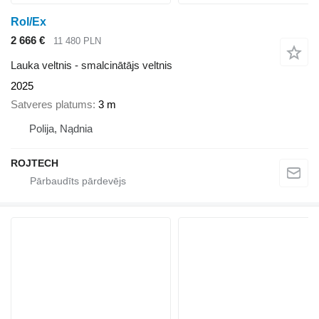
Rol/Ex
2 666 €
11 480 PLN
Lauka veltnis - smalcinātājs veltnis
2025
Satveres platums
3 m
Polija, Nądnia
ROJTECH