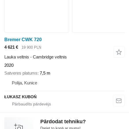
Bremer CWK 720
4 621 €
19 900 PLN
Lauka veltnis - Cambridge veltnis
2020
Satveres platums
7,5 m
Polija, Kunice
ŁUKASZ KUBOŃ
Pārdodat tehniku?
Dariet to kopā ar mums!