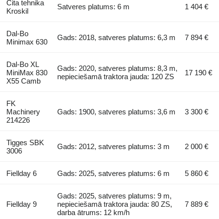
Cita tehnika
Satveres platums: 6 m
1 404 €
Kroskil
Dal-Bo
Gads: 2018, satveres platums: 6,3 m
7 894 €
Minimax 630
Dal-Bo XL
Gads: 2020, satveres platums: 8,3 m,
MiniMax 830
17 190 €
nepieciešamā traktora jauda: 120 ZS
X55 Camb
FK
Machinery
Gads: 1900, satveres platums: 3,6 m
3 300 €
214226
Tigges SBK
Gads: 2012, satveres platums: 3 m
2 000 €
3006
Fiellday 6
Gads: 2025, satveres platums: 6 m
5 860 €
Gads: 2025, satveres platums: 9 m,
Fiellday 9
nepieciešamā traktora jauda: 80 ZS,
7 889 €
darba ātrums: 12 km/h