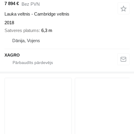
7 894 €
Bez PVN
Lauka veltnis - Cambridge veltnis
2018
Satveres platums
6,3 m
Dānija, Vojens
XAGRO