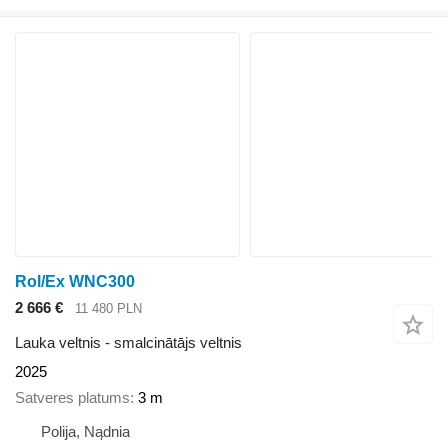
Rol/Ex WNC300
2 666 €
11 480 PLN
Lauka veltnis - smalcinātājs veltnis
2025
Satveres platums
3 m
Polija, Nądnia