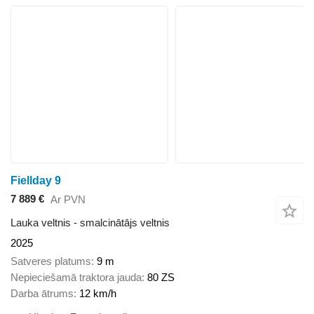
Fiellday 9
7 889 €
Ar PVN
Lauka veltnis - smalcinātājs veltnis
2025
Satveres platums
9 m
Nepieciešamā traktora jauda
80 ZS
Darba ātrums
12 km/h