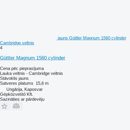
jauns Güttler Magnum 1560 cylinder
Cambridge veltnis
4
Güttler Magnum 1560 cylinder
Cena pēc pieprasījuma
Lauka veltnis - Cambridge veltnis
Stāvoklis
jauns
Satveres platums
15,6 m
Ungārija, Kaposvar
Gépközvetítő Kft.
Sazināties ar pārdevēju