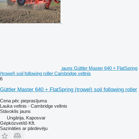
jauns Güttler Master 640 + FlatSpring
(trowel) soil following roller Cambridge veltnis
6
Güttler Master 640 + FlatSpring (trowel) soil following roller
Cena pēc pieprasījuma
Lauka veltnis - Cambridge veltnis
Stāvoklis
jauns
Ungārija, Kaposvar
Gépközvetítő Kft.
Sazināties ar pārdevēju