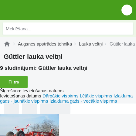
Augsnes apstrādes tehnika
Lauka veltņi
Güttler lauka 
Güttler lauka veltņi
9 sludinājumi:
Güttler lauka veltņi
Filtrs
Šķirošana
:
Ievietošanas datums
Ievietošanas datums
Dārgākie vispirms
Lētākie vispirms
Izlaiduma
gads - jaunākie vispirms
Izlaiduma gads - vecākie vispirms