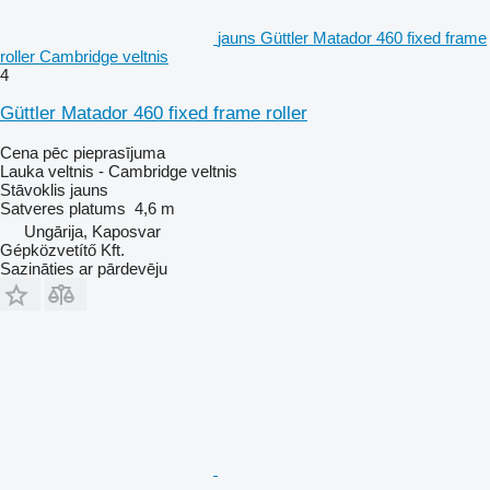
jauns Güttler Matador 460 fixed frame
roller Cambridge veltnis
4
Güttler Matador 460 fixed frame roller
Cena pēc pieprasījuma
Lauka veltnis - Cambridge veltnis
Stāvoklis
jauns
Satveres platums
4,6 m
Ungārija, Kaposvar
Gépközvetítő Kft.
Sazināties ar pārdevēju