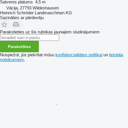
Satveres platums
4,5 m
Vācija, 27793 Wildeshausen
Heinrich Schröder Landmaschinen KG
Sazināties ar pārdevēju
Parakstieties uz šis rubrikas jaunajiem sludinājumiem
Parakstīties
Nospiežot, jūs piekrītat mūsu
konfidencialitātes politikai
un
lietotāja
noteikumiem
.