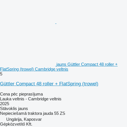
jauns Güttler Compact 48 roller +
FlatSpring (trowel) Cambridge veltnis
5
Güttler Compact 48 roller + FlatSpring (trowel)
Cena pēc pieprasījuma
Lauka veltnis - Cambridge veltnis
2025
Stāvoklis
jauns
Nepieciešamā traktora jauda
55 ZS
Ungārija, Kaposvar
Gépközvetítő Kft.