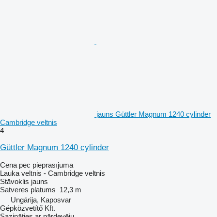
jauns Güttler Magnum 1240 cylinder
Cambridge veltnis
4
Güttler Magnum 1240 cylinder
Cena pēc pieprasījuma
Lauka veltnis - Cambridge veltnis
Stāvoklis
jauns
Satveres platums
12,3 m
Ungārija, Kaposvar
Gépközvetítő Kft.
Sazināties ar pārdevēju