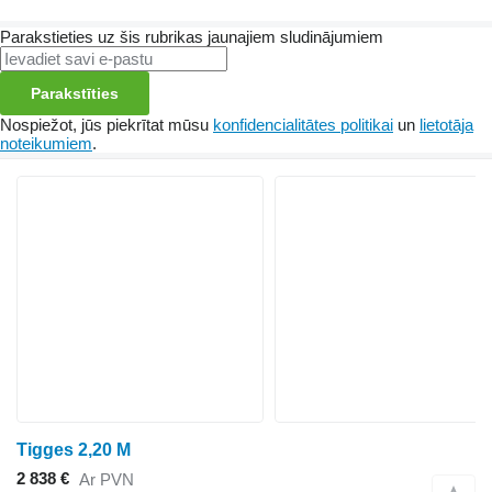
Parakstieties uz šis rubrikas jaunajiem sludinājumiem
Parakstīties
Nospiežot, jūs piekrītat mūsu
konfidencialitātes politikai
un
lietotāja
noteikumiem
.
Tigges 2,20 M
2 838 €
Ar PVN