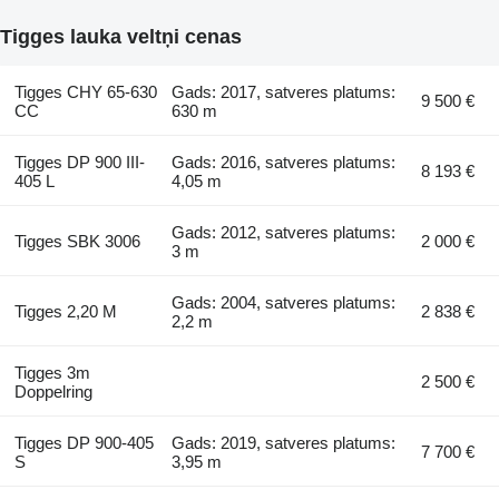
Tigges lauka veltņi cenas
Tigges CHY 65-630
Gads: 2017, satveres platums:
9 500 €
CC
630 m
Tigges DP 900 III-
Gads: 2016, satveres platums:
8 193 €
405 L
4,05 m
Gads: 2012, satveres platums:
Tigges SBK 3006
2 000 €
3 m
Gads: 2004, satveres platums:
Tigges 2,20 M
2 838 €
2,2 m
Tigges 3m
2 500 €
Doppelring
Tigges DP 900-405
Gads: 2019, satveres platums:
7 700 €
S
3,95 m