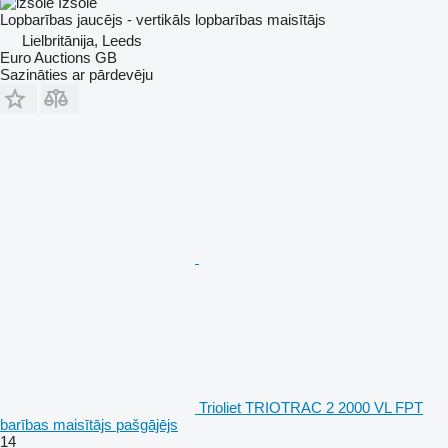
Izsole
Lopbarības jaucējs - vertikāls lopbarības maisītājs
Lielbritānija, Leeds
Euro Auctions GB
Sazināties ar pārdevēju
Trioliet TRIOTRAC 2 2000 VL FPT
barības maisītājs pašgājējs
14