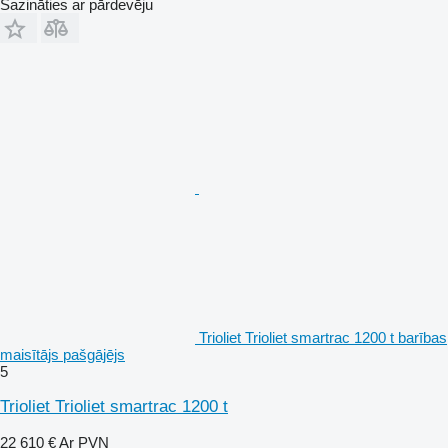
Sazināties ar pārdevēju
Trioliet Trioliet smartrac 1200 t barības
maisītājs pašgājējs
5
Trioliet Trioliet smartrac 1200 t
22 610 €
Ar PVN