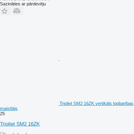
Sazināties ar pārdevēju
Trioliet SM2 16ZK vertikāls lopbarības
maisītājs
25
Trioliet SM2 16ZK