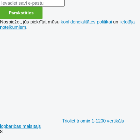
Parakstīties
Nospiežot, jūs piekrītat mūsu
konfidencialitātes politikai
un
lietotāja
noteikumiem
.
Trioliet triomix 1-1200 vertikāls
lopbarības maisītājs
8