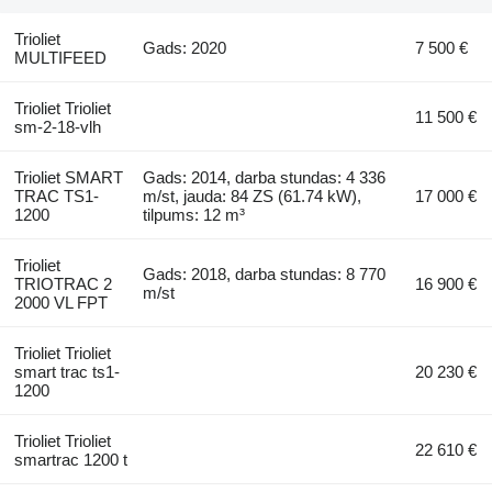
Trioliet
Gads: 2020
7 500 €
MULTIFEED
Trioliet Trioliet
11 500 €
sm-2-18-vlh
Trioliet SMART
Gads: 2014, darba stundas: 4 336
TRAC TS1-
m/st, jauda: 84 ZS (61.74 kW),
17 000 €
1200
tilpums: 12 m³
Trioliet
Gads: 2018, darba stundas: 8 770
TRIOTRAC 2
16 900 €
m/st
2000 VL FPT
Trioliet Trioliet
smart trac ts1-
20 230 €
1200
Trioliet Trioliet
22 610 €
smartrac 1200 t