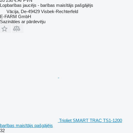
20 230 €
Ar PVN
Lopbarības jaucējs - barības maisītājs pašgājējs
Vācija, De-49429 Visbek-Rechterfeld
E-FARM GmbH
Sazināties ar pārdevēju
Trioliet SMART TRAC TS1-1200
barības maisītājs pašgājējs
32