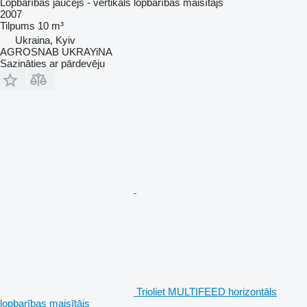
Lopbarības jaucējs - vertikāls lopbarības maisītājs
2007
Tilpums
10 m³
Ukraina, Kyiv
AGROSNAB UKRAYiNA
Sazināties ar pārdevēju
Trioliet MULTIFEED horizontāls
lopbarības maisītājs