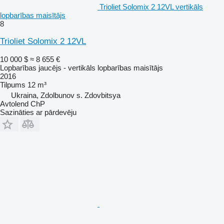
Trioliet Solomix 2 12VL vertikāls
lopbarības maisītājs
8
Trioliet Solomix 2 12VL
10 000 $
≈ 8 655 €
Lopbarības jaucējs - vertikāls lopbarības maisītājs
2016
Tilpums
12 m³
Ukraina, Zdolbunov s. Zdovbitsya
Avtolend ChP
Sazināties ar pārdevēju