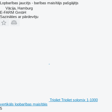
Lopbarības jaucējs - barības maisītājs pašgājējs
Vācija, Hamburg
E-FARM GmbH
Sazināties ar pārdevēju
Trioliet Trioliet solomix 1-1000
vertikāls lopbarības maisītājs
5