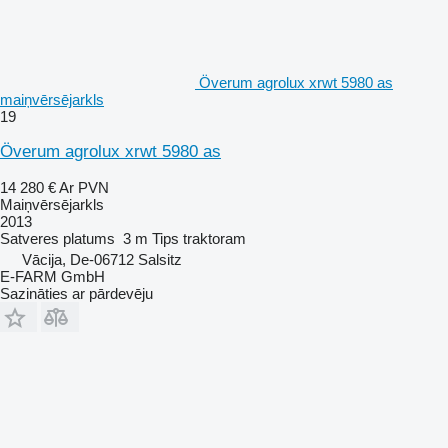
Överum agrolux xrwt 5980 as
maiņvērsējarkls
19
Överum agrolux xrwt 5980 as
14 280 €
Ar PVN
Maiņvērsējarkls
2013
Satveres platums
3 m
Tips
traktoram
Vācija, De-06712 Salsitz
E-FARM GmbH
Sazināties ar pārdevēju