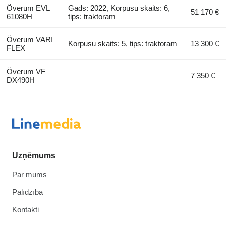
Överum EVL
Gads: 2022, Korpusu skaits: 6,
51 170 €
61080H
tips: traktoram
Överum VARI
Korpusu skaits: 5, tips: traktoram
13 300 €
FLEX
Överum VF
7 350 €
DX490H
Uzņēmums
Par mums
Palīdzība
Kontakti