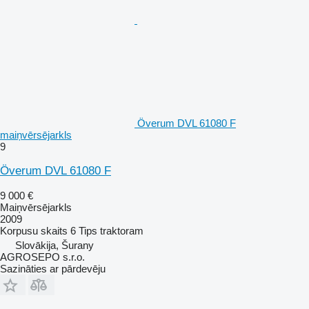
Överum DVL 61080 F
maiņvērsējarkls
9
Överum DVL 61080 F
9 000 €
Maiņvērsējarkls
2009
Korpusu skaits
6
Tips
traktoram
Slovākija, Šurany
AGROSEPO s.r.o.
Sazināties ar pārdevēju