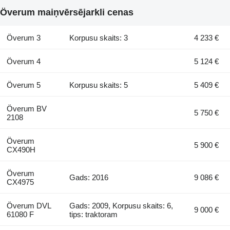
Överum maiņvērsējarkli cenas
Överum 3
Korpusu skaits: 3
4 233 €
Överum 4
5 124 €
Överum 5
Korpusu skaits: 5
5 409 €
Överum BV
5 750 €
2108
Överum
5 900 €
CX490H
Överum
Gads: 2016
9 086 €
CX4975
Överum DVL
Gads: 2009, Korpusu skaits: 6,
9 000 €
61080 F
tips: traktoram