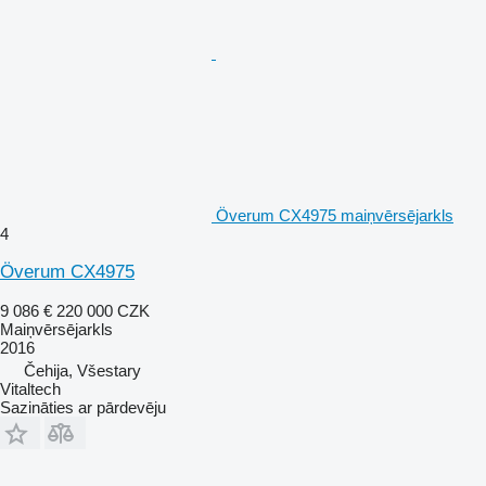
Överum CX4975 maiņvērsējarkls
4
Överum CX4975
9 086 €
220 000 CZK
Maiņvērsējarkls
2016
Čehija, Všestary
Vitaltech
Sazināties ar pārdevēju