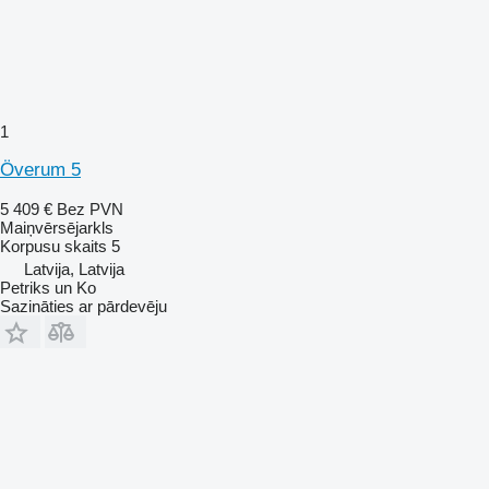
1
Överum 5
5 409 €
Bez PVN
Maiņvērsējarkls
Korpusu skaits
5
Latvija, Latvija
Petriks un Ko
Sazināties ar pārdevēju