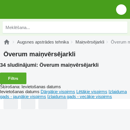
Augsnes apstrādes tehnika
Maiņvērsējarkli
Överum ma
Överum maiņvērsējarkli
34 sludinājumi:
Överum maiņvērsējarkli
Filtrs
Šķirošana
:
Ievietošanas datums
Ievietošanas datums
Dārgākie vispirms
Lētākie vispirms
Izlaiduma
gads - jaunākie vispirms
Izlaiduma gads - vecākie vispirms