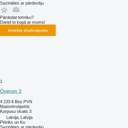
Sazināties ar pārdevēju
Pārdodat tehniku?
Dariet to kopā ar mums!
Izvietot sludinājumu
1
Överum 3
4 233 €
Bez PVN
Maiņvērsējarkls
Korpusu skaits
3
Latvija, Latvija
Petriks un Ko
Sazināties ar pārdevēju