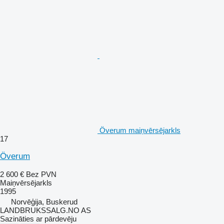
Överum maiņvērsējarkls
17
Överum
2 600 €
Bez PVN
Maiņvērsējarkls
1995
Norvēģija, Buskerud
LANDBRUKSSALG.NO AS
Sazināties ar pārdevēju