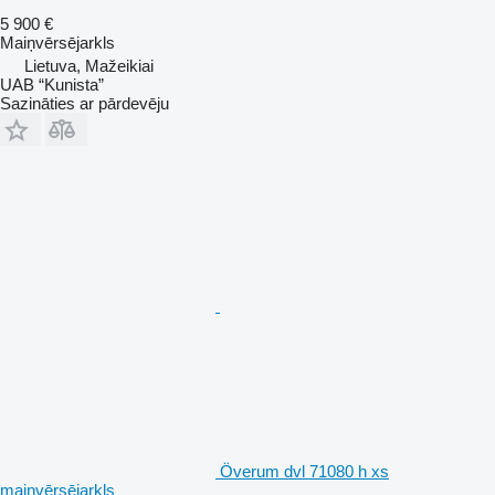
5 900 €
Maiņvērsējarkls
Lietuva, Mažeikiai
UAB “Kunista”
Sazināties ar pārdevēju
Överum dvl 71080 h xs
maiņvērsējarkls