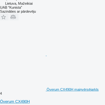
Lietuva, Mažeikiai
UAB “Kunista”
Sazināties ar pārdevēju
Överum CX490H maiņvērsējarkls
4
Överum CX490H