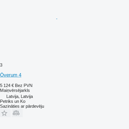
3
Överum 4
5 124 €
Bez PVN
Maiņvērsējarkls
Latvija, Latvija
Petriks un Ko
Sazināties ar pārdevēju