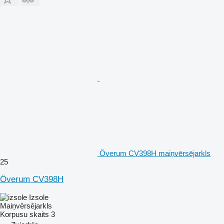
Överum CV398H maiņvērsējarkls
25
Överum CV398H
Izsole
Maiņvērsējarkls
Korpusu skaits
3