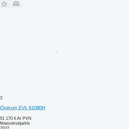
3
Överum EVL 61080H
51 170 €
Ar PVN
Maiņvērsējarkls
2022