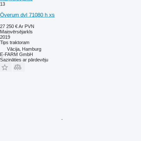
13
Överum dvl 71080 h xs
27 250 €
Ar PVN
Maiņvērsējarkls
2019
Tips
traktoram
Vācija, Hamburg
E-FARM GmbH
Sazināties ar pārdevēju