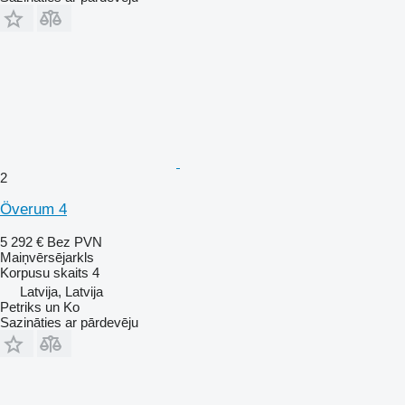
2
Överum 4
5 292 €
Bez PVN
Maiņvērsējarkls
Korpusu skaits
4
Latvija, Latvija
Petriks un Ko
Sazināties ar pārdevēju