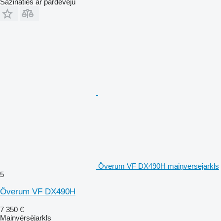
Sazināties ar pārdevēju
Överum VF DX490H maiņvērsējarkls
5
Överum VF DX490H
7 350 €
Maiņvērsējarkls