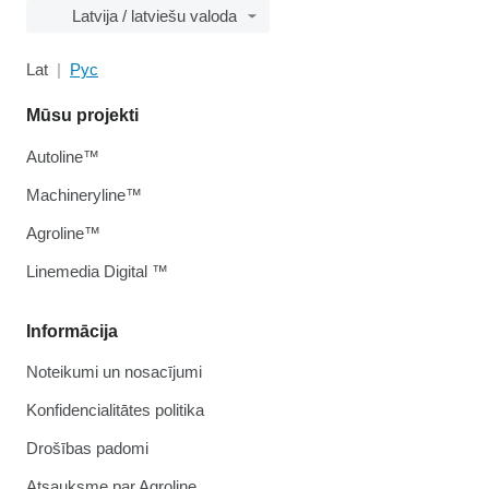
Latvija / latviešu valoda
Lat
Рус
Mūsu projekti
Autoline™
Machineryline™
Agroline™
Linemedia Digital ™
Informācija
Noteikumi un nosacījumi
Konfidencialitātes politika
Drošības padomi
Atsauksme par Agroline