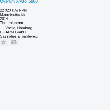
Överum Xrwtol 5980
22 020 €
Ar PVN
Maiņvērsējarkls
2014
Tips
traktoram
Vācija, Hamburg
E-FARM GmbH
Sazināties ar pārdevēju