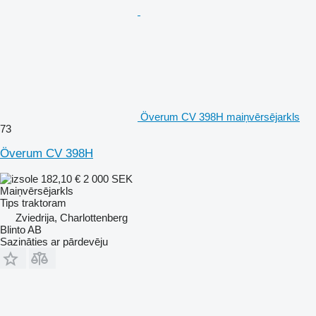
Överum CV 398H maiņvērsējarkls
73
Överum CV 398H
182,10 €
2 000 SEK
Maiņvērsējarkls
Tips
traktoram
Zviedrija, Charlottenberg
Blinto AB
Sazināties ar pārdevēju