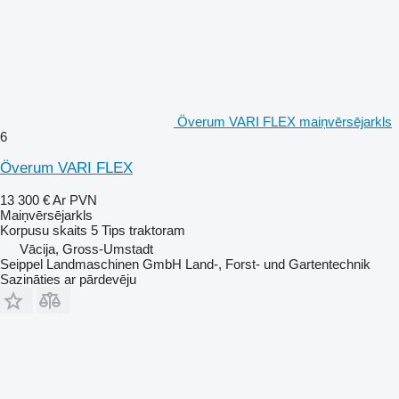
Överum VARI FLEX maiņvērsējarkls
6
Överum VARI FLEX
13 300 €
Ar PVN
Maiņvērsējarkls
Korpusu skaits
5
Tips
traktoram
Vācija, Gross-Umstadt
Seippel Landmaschinen GmbH Land-, Forst- und Gartentechnik
Sazināties ar pārdevēju