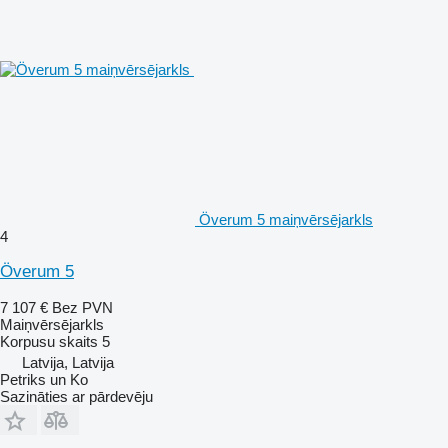
Överum 5 maiņvērsējarkls
4
Överum 5
7 107 €
Bez PVN
Maiņvērsējarkls
Korpusu skaits
5
Latvija, Latvija
Petriks un Ko
Sazināties ar pārdevēju