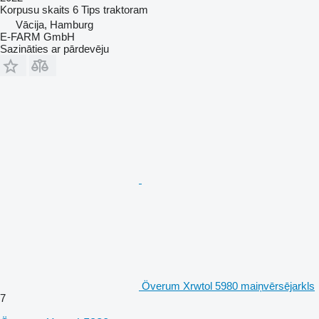
Korpusu skaits
6
Tips
traktoram
Vācija, Hamburg
E-FARM GmbH
Sazināties ar pārdevēju
Överum Xrwtol 5980 maiņvērsējarkls
7