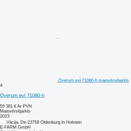
Överum evl 71080-h maiņvērsējarkls
4
Överum evl 71080-h
59 381 €
Ar PVN
Maiņvērsējarkls
2023
Vācija, De-23758 Oldenburg In Holstein
E-FARM GmbH