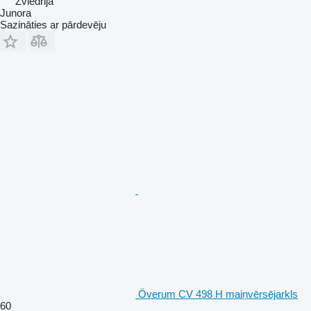
Zviedrija
Junora
Sazināties ar pārdevēju
Överum CV 498 H maiņvērsējarkls
60