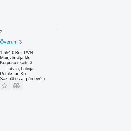
2
Överum 3
1 554 €
Bez PVN
Maiņvērsējarkls
Korpusu skaits
3
Latvija, Latvija
Petriks un Ko
Sazināties ar pārdevēju