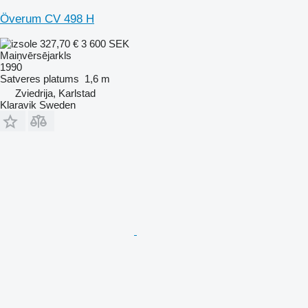
Överum CV 498 H
327,70 €
3 600 SEK
Maiņvērsējarkls
1990
Satveres platums
1,6 m
Zviedrija, Karlstad
Klaravik Sweden