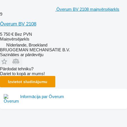
Överum BV 2108 maiņvērsējarkls
9
Överum BV 2108
5 750 €
Bez PVN
Maiņvērsējarkls
Nīderlande, Broekland
BRUGGEMAN MECHANISATIE B.V.
Sazināties ar pārdevēju
Pārdodat tehniku?
Dariet to kopā ar mums!
Izvietot sludinājumu
Informācija par Överum