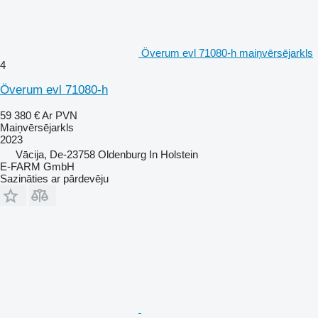
Överum evl 71080-h maiņvērsējarkls
4
Överum evl 71080-h
59 380 €
Ar PVN
Maiņvērsējarkls
2023
Vācija, De-23758 Oldenburg In Holstein
E-FARM GmbH
Sazināties ar pārdevēju