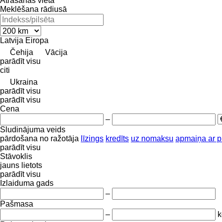
Atrašanās vieta
Meklēšana rādiusā
Latvija
Eiropa
Čehija
Vācija
parādīt visu
citi
Ukraina
parādīt visu
parādīt visu
Cena
–
Sludinājuma veids
pārdošana
no ražotāja
līzings
kredīts
uz nomaksu
apmaiņa ar 
parādīt visu
Stāvoklis
jauns
lietots
parādīt visu
Izlaiduma gads
–
Pašmasa
–
k