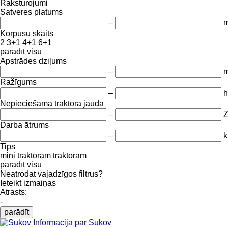
Raksturojumi
Satveres platums
–
Korpusu skaits
2
3+1
4+1
6+1
parādīt visu
Apstrādes dziļums
–
Ražīgums
–
h
Nepieciešamā traktora jauda
–
Darba ātrums
–
k
Tips
mini traktoram
traktoram
parādīt visu
Neatrodat vajadzīgos filtrus?
Ieteikt izmaiņas
Atrasts:
-
parādīt
Informācija par Sukov