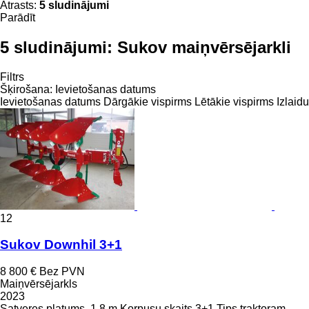
Atrasts:
5 sludinājumi
Parādīt
5 sludinājumi:
Sukov maiņvērsējarkli
Filtrs
Šķirošana
:
Ievietošanas datums
Ievietošanas datums
Dārgākie vispirms
Lētākie vispirms
Izlaid
12
Sukov Downhil 3+1
8 800 €
Bez PVN
Maiņvērsējarkls
2023
Satveres platums
1,8 m
Korpusu skaits
3+1
Tips
traktoram