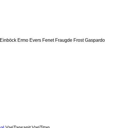
Einböck
Ermo
Evers
Fenet
Fraugde
Frost
Gaspardo
al
VariTansanit
VariTitan