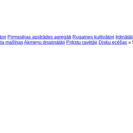
tori
Pirmssējas apstrādes agregāti
Rugaines kultivātori
Irdinātāj
ta mašīnas
Akmeņu drupinātāji
Pirkstu ravētāji
Disku ecēšas
»