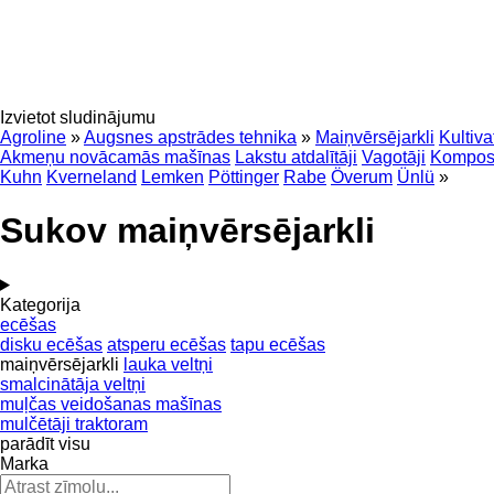
Izvietot sludinājumu
Agroline
»
Augsnes apstrādes tehnika
»
Maiņvērsējarkli
Kultiva
Akmeņu novācamās mašīnas
Lakstu atdalītāji
Vagotāji
Kompos
Kuhn
Kverneland
Lemken
Pöttinger
Rabe
Överum
Ünlü
»
Sukov maiņvērsējarkli
Kategorija
ecēšas
disku ecēšas
atsperu ecēšas
tapu ecēšas
maiņvērsējarkli
lauka veltņi
smalcinātāja veltņi
muļčas veidošanas mašīnas
mulčētāji traktoram
parādīt visu
Marka