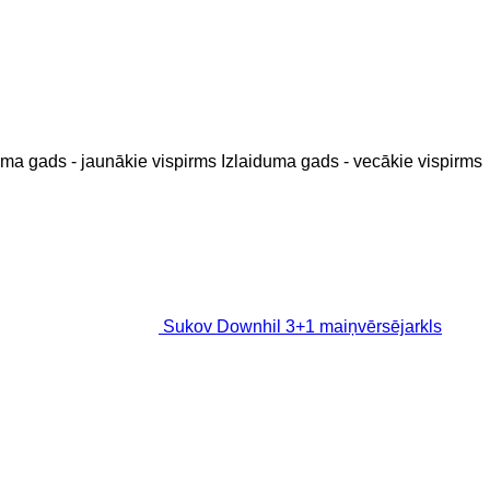
uma gads - jaunākie vispirms
Izlaiduma gads - vecākie vispirms
Sukov Downhil 3+1 maiņvērsējarkls