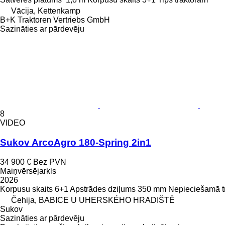
Vācija, Kettenkamp
B+K Traktoren Vertriebs GmbH
Sazināties ar pārdevēju
8
VIDEO
Sukov ArcoAgro 180-Spring 2in1
34 900 €
Bez PVN
Maiņvērsējarkls
2026
Korpusu skaits
6+1
Apstrādes dziļums
350 mm
Nepieciešamā t
Čehija, BABICE U UHERSKÉHO HRADIŠTĚ
Sukov
Sazināties ar pārdevēju