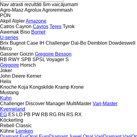
Nav atrasti rezultāti šim vaicājumam
Agro-Masz
Agrolux
Agroremmash
PON
Akpil
Alpler
Amazone
Catros
Cayron
Cayros
Teres
Tyrok
Awemak
Biso
Bomet
U-series
Brix
Bugnot
Case IH
Challenger
Dal-Bo
Demblon
Dowdeswell
Mirco
Gassner
Goizin
Gregoire Besson
RB
RWY
SPB
SPSL
Voyager S
Gregoire
Horsch
Joker
John Deere
Kerner
Helix
Knoche
Koja
Kongskilde
Kramp
Krone
Mustang
Kuhn
Challenger
Discover
Manager
MultiMaster
Vari-Master
Kverneland
EG
ES
LD
PB
PW
RB
RG
RN
RS
RX
Köckerling
Rebell Classic
Kühne
Lemken
Diamant
EurOpal
EuroDiamant
Juwel
Opal
VariDiamant
VariOp