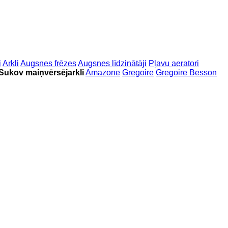
i
Arkli
Augsnes frēzes
Augsnes līdzinātāji
Pļavu aeratori
Sukov maiņvērsējarkli
Amazone
Gregoire
Gregoire Besson