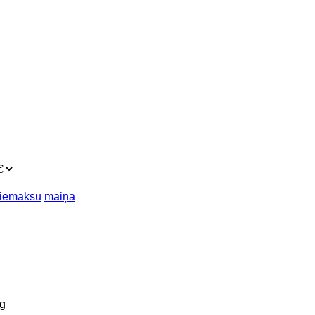
piemaksu
maiņa
g