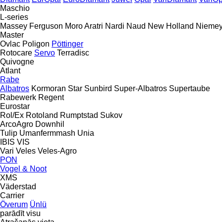
Maschio
L-series
Massey Ferguson
Moro Aratri
Nardi
Naud
New Holland
Niemey
Master
Ovlac
Poligon
Pöttinger
Rotocare
Servo
Terradisc
Quivogne
Atlant
Rabe
Albatros
Kormoran
Star
Sunbird
Super-Albatros
Supertaube
Rabewerk
Regent
Eurostar
Rol/Ex
Rotoland
Rumptstad
Sukov
ArcoAgro
Downhil
Tulip
Umanfermmash
Unia
IBIS
VIS
Vari
Veles
Veles-Agro
PON
Vogel & Noot
XMS
Väderstad
Carrier
Överum
Ünlü
parādīt visu