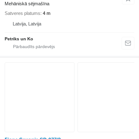
Mehāniskā sējmašīna
Satveres platums
4 m
Latvija, Latvija
Petriks un Ko