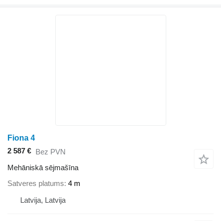
Fiona 4
2 587 €
Bez PVN
Mehāniskā sējmašīna
Satveres platums
4 m
Latvija, Latvija