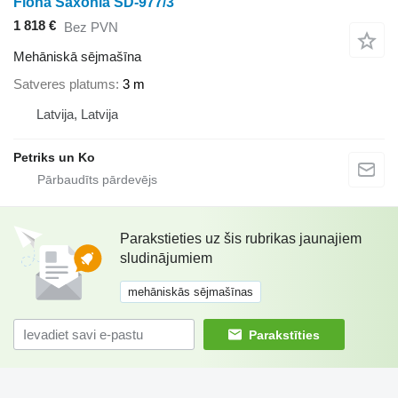
Fiona Saxonia SD-977/3
1 818 €
Bez PVN
Mehāniskā sējmašīna
Satveres platums
3 m
Latvija, Latvija
Petriks un Ko
Parakstieties uz šis rubrikas jaunajiem
sludinājumiem
mehāniskās sējmašīnas
Parakstīties