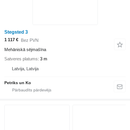
Stegsted 3
1 117 €
Bez PVN
Mehāniskā sējmašīna
Satveres platums
3 m
Latvija, Latvija
Petriks un Ko