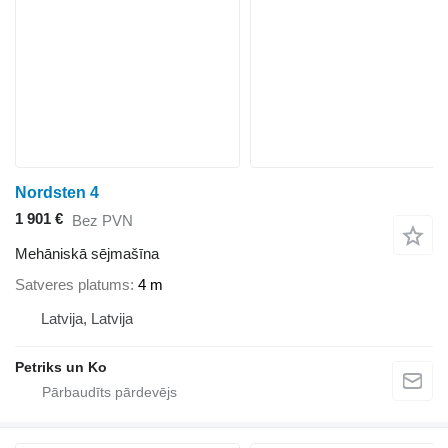
Nordsten 4
1 901 €
Bez PVN
Mehāniskā sējmašīna
Satveres platums
4 m
Latvija, Latvija
Petriks un Ko