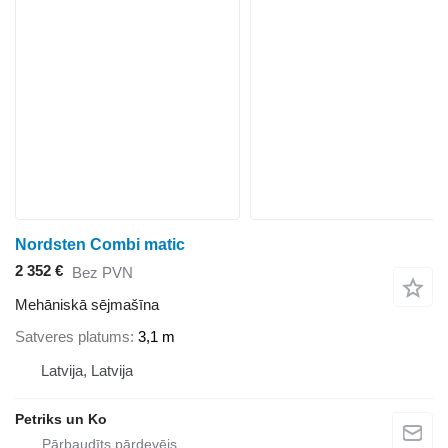
Nordsten Combi matic
2 352 €
Bez PVN
Mehāniskā sējmašīna
Satveres platums
3,1 m
Latvija, Latvija
Petriks un Ko