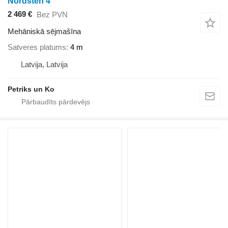
Nordsten 4
2 469 €
Bez PVN
Mehāniskā sējmašīna
Satveres platums
4 m
Latvija, Latvija
Petriks un Ko