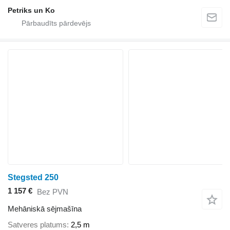
Petriks un Ko
Stegsted 250
1 157 €
Bez PVN
Mehāniskā sējmašīna
Satveres platums
2,5 m