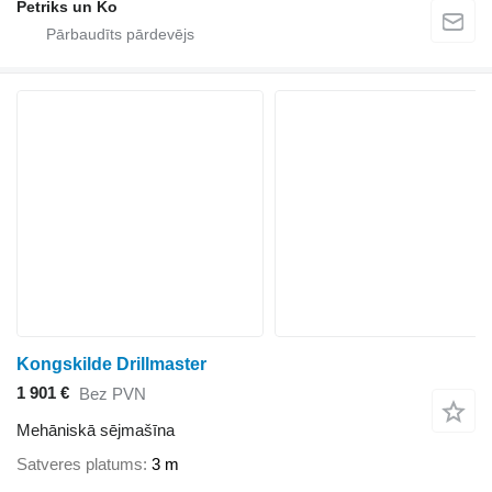
Petriks un Ko
Kongskilde Drillmaster
1 901 €
Bez PVN
Mehāniskā sējmašīna
Satveres platums
3 m