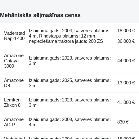
Mehāniskās sējmašīnas cenas
Izlaiduma gads: 2004, satveres platums:
18 000 €
Väderstad
4 m, Rindstarpu platums: 12 mm,
-
Rapid 400
nepieciešamā traktora jauda: 200 ZS
36 000 €
Amazone
Izlaiduma gads: 2023, satveres platums:
Cataya
44 000 €
3 m
3000
Amazone
Izlaiduma gads: 2025, satveres platums:
13 000 €
D9
3 m
Lemken
Izlaiduma gads: 2023, satveres platums:
41 000 €
Zirkon 8
3 m
Amazone
Izlaiduma gads: 2009, satveres platums:
830 €
AD-P
4 m
Väderstad
Izlaiduma gads: 2004, satveres platums:
18 000 €