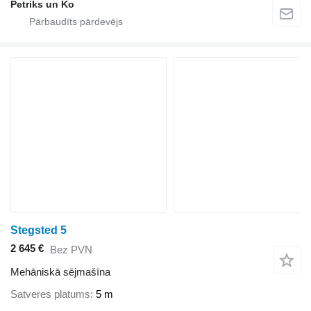
Petriks un Ko
Stegsted 5
2 645 €
Bez PVN
Mehāniskā sējmašīna
Satveres platums
5 m