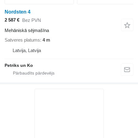
Nordsten 4
2 587 €
Bez PVN
Mehāniskā sējmašīna
Satveres platums
4 m
Latvija, Latvija
Petriks un Ko