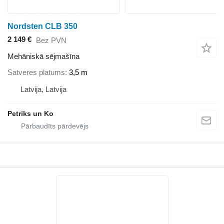
Nordsten CLB 350
2 149 €
Bez PVN
Mehāniskā sējmašīna
Satveres platums
3,5 m
Latvija, Latvija
Petriks un Ko