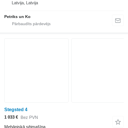
Latvija, Latvija
Petriks un Ko
Stegsted 4
1 033 €
Bez PVN
Mehāniskā sējmašīna