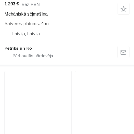
1 293 €
Bez PVN
Mehāniskā sējmašīna
Satveres platums
4 m
Latvija, Latvija
Petriks un Ko