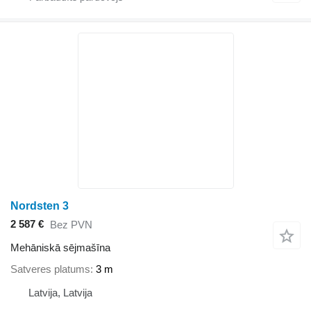
Nordsten 3
2 587 €
Bez PVN
Mehāniskā sējmašīna
Satveres platums
3 m
Latvija, Latvija