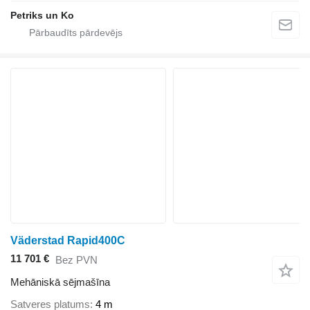
Petriks un Ko
Väderstad Rapid400C
11 701 €
Bez PVN
Mehāniskā sējmašīna
Satveres platums
4 m