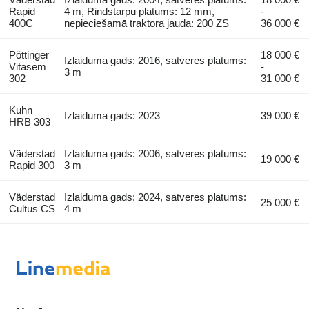
Rapid
4 m, Rindstarpu platums: 12 mm,
-
400C
nepieciešamā traktora jauda: 200 ZS
36 000 €
Pöttinger
18 000 €
Izlaiduma gads: 2016, satveres platums:
Vitasem
-
3 m
302
31 000 €
Kuhn
Izlaiduma gads: 2023
39 000 €
HRB 303
Väderstad
Izlaiduma gads: 2006, satveres platums:
19 000 €
Rapid 300
3 m
Väderstad
Izlaiduma gads: 2024, satveres platums:
25 000 €
Cultus CS
4 m