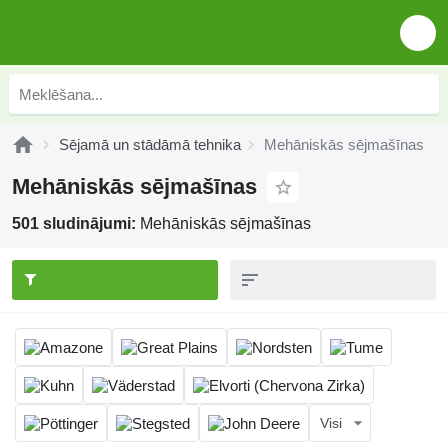
Sējamā un stādāmā tehnika
Mehāniskās sējmašīnas
Mehāniskās sējmašīnas
501 sludinājumi:
Mehāniskās sējmašīnas
Visi