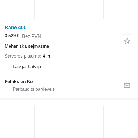
Rabe 400
3 529 €
Bez PVN
Mehāniskā sējmašīna
Satveres platums
4 m
Latvija, Latvija
Petriks un Ko