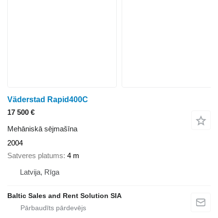
Väderstad Rapid400C
17 500 €
Mehāniskā sējmašīna
2004
Satveres platums
4 m
Latvija, Rīga
Baltic Sales and Rent Solution SIA