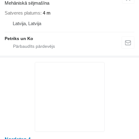
Mehāniskā sējmašīna
Satveres platums
4 m
Latvija, Latvija
Petriks un Ko