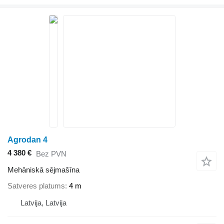
Agrodan 4
4 380 €
Bez PVN
Mehāniskā sējmašīna
Satveres platums
4 m
Latvija, Latvija