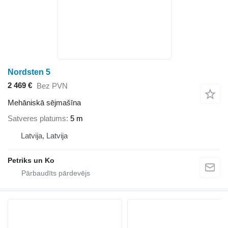
Nordsten 5
2 469 €
Bez PVN
Mehāniskā sējmašīna
Satveres platums
5 m
Latvija, Latvija
Petriks un Ko