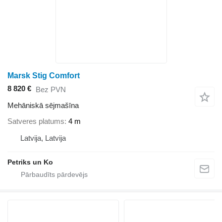
Marsk Stig Comfort
8 820 €
Bez PVN
Mehāniskā sējmašīna
Satveres platums
4 m
Latvija, Latvija
Petriks un Ko