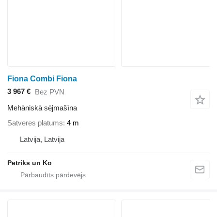
Fiona Combi Fiona
3 967 €
Bez PVN
Mehāniskā sējmašīna
Satveres platums
4 m
Latvija, Latvija
Petriks un Ko