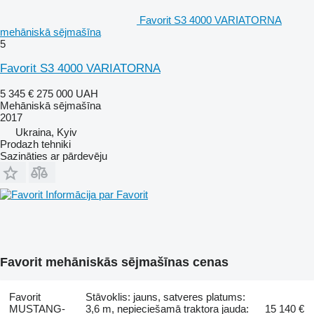
Favorit S3 4000 VARIATORNA
mehāniskā sējmašīna
5
Favorit S3 4000 VARIATORNA
5 345 €
275 000 UAH
Mehāniskā sējmašīna
2017
Ukraina, Kyiv
Prodazh tehniki
Sazināties ar pārdevēju
Informācija par Favorit
Favorit mehāniskās sējmašīnas cenas
Favorit
Stāvoklis: jauns, satveres platums:
MUSTANG-
3,6 m, nepieciešamā traktora jauda:
15 140 €