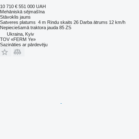
10 710 €
551 000 UAH
Mehāniskā sējmašīna
Stāvoklis
jauns
Satveres platums
4 m
Rindu skaits
26
Darba ātrums
12 km/h
Nepieciešamā traktora jauda
85 ZS
Ukraina, Kyiv
TOV «FERM Ye»
Sazināties ar pārdevēju