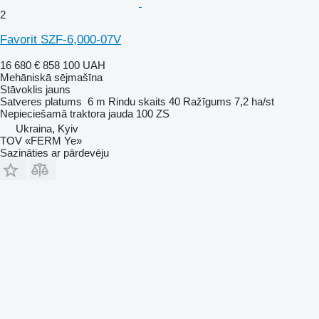
2
Favorit SZF-6,000-07V
16 680 €
858 100 UAH
Mehāniskā sējmašīna
Stāvoklis
jauns
Satveres platums
6 m
Rindu skaits
40
Ražīgums
7,2 ha/st
Nepieciešamā traktora jauda
100 ZS
Ukraina, Kyiv
TOV «FERM Ye»
Sazināties ar pārdevēju