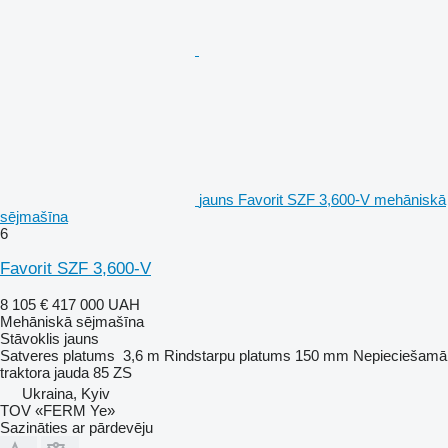
jauns Favorit SZF 3,600-V mehāniskā
sējmašīna
6
Favorit SZF 3,600-V
8 105 €
417 000 UAH
Mehāniskā sējmašīna
Stāvoklis
jauns
Satveres platums
3,6 m
Rindstarpu platums
150 mm
Nepieciešamā
traktora jauda
85 ZS
Ukraina, Kyiv
TOV «FERM Ye»
Sazināties ar pārdevēju