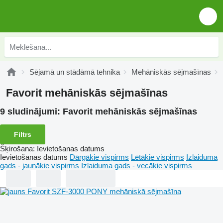
Sējamā un stādāmā tehnika
Mehāniskās sējmašīnas
Favorit mehāniskās sējmašīnas
9 sludinājumi:
Favorit mehāniskās sējmašīnas
Filtrs
Šķirošana
:
Ievietošanas datums
Ievietošanas datums
Dārgākie vispirms
Lētākie vispirms
Izlaiduma
gads - jaunākie vispirms
Izlaiduma gads - vecākie vispirms