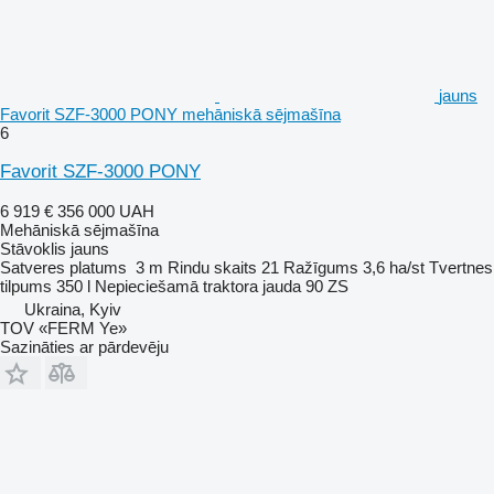
jauns
Favorit SZF-3000 PONY mehāniskā sējmašīna
6
Favorit SZF-3000 PONY
6 919 €
356 000 UAH
Mehāniskā sējmašīna
Stāvoklis
jauns
Satveres platums
3 m
Rindu skaits
21
Ražīgums
3,6 ha/st
Tvertnes
tilpums
350 l
Nepieciešamā traktora jauda
90 ZS
Ukraina, Kyiv
TOV «FERM Ye»
Sazināties ar pārdevēju