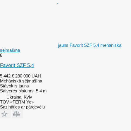
jauns Favorit SZF 5,4 mehāniskā
sējmašīna
8
Favorit SZF 5,4
5 442 €
280 000 UAH
Mehāniskā sējmašīna
Stāvoklis
jauns
Satveres platums
5,4 m
Ukraina, Kyiv
TOV «FERM Ye»
Sazināties ar pārdevēju