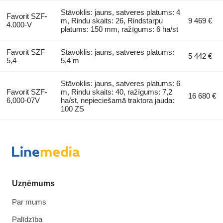
Stāvoklis: jauns, satveres platums: 4
Favorit SZF-
m, Rindu skaits: 26, Rindstarpu
9 469 €
4.000-V
platums: 150 mm, ražīgums: 6 ha/st
Favorit SZF
Stāvoklis: jauns, satveres platums:
5 442 €
5,4
5,4 m
Stāvoklis: jauns, satveres platums: 6
Favorit SZF-
m, Rindu skaits: 40, ražīgums: 7,2
16 680 €
6,000-07V
ha/st, nepieciešamā traktora jauda:
100 ZS
Uzņēmums
Par mums
Palīdzība