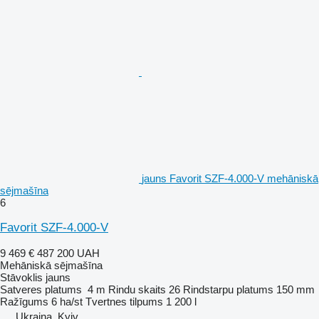
jauns Favorit SZF-4.000-V mehāniskā
sējmašīna
6
Favorit SZF-4.000-V
9 469 €
487 200 UAH
Mehāniskā sējmašīna
Stāvoklis
jauns
Satveres platums
4 m
Rindu skaits
26
Rindstarpu platums
150 mm
Ražīgums
6 ha/st
Tvertnes tilpums
1 200 l
Ukraina, Kyiv