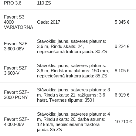
PRO 3,6
110 ZS
Favorit S3
4000
Gads: 2017
5 345 €
VARIATORNA
Stāvoklis: jauns, satveres platums:
Favorit SZF
3,6 m, Rindu skaits: 24,
9 224 €
3,600-06V
nepieciešamā traktora jauda: 80 ZS
Stāvoklis: jauns, satveres platums:
Favorit SZF
3,6 m, Rindstarpu platums: 150 mm,
8 105 €
3,600-V
nepieciešamā traktora jauda: 85 ZS
Stāvoklis: jauns, satveres platums: 3
Favorit SZF-
m, Rindu skaits: 21, ražīgums: 3,6
6 919 €
3000 PONY
ha/st, Tvertnes tilpums: 350 l
Stāvoklis: jauns, satveres platums: 4
Favorit SZF-
m, Rindu skaits: 26, darba ātrums:
10 710 €
4,000-06V
12 km/h, nepieciešamā traktora
jauda: 85 ZS