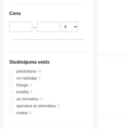
Norvēģija
Ukraina
Polija
Argentīna
Cena
Dānija
Rumānija
–
Nīderlande
Austrija
Lietuva
parādīt visu
Sludinājuma veids
pārdošana
no ražotāja
līzings
kredīts
uz nomaksu
apmaiņa ar piemaksu
maiņa