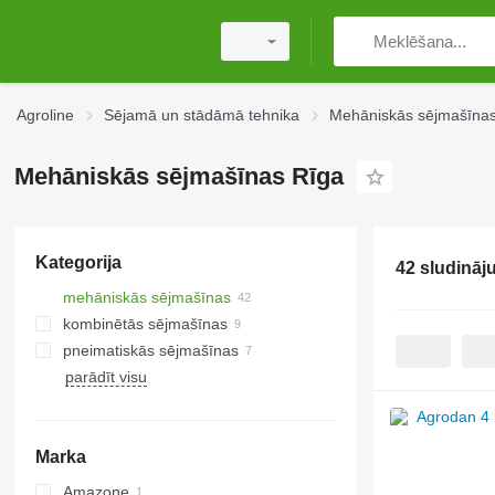
Agroline
Sējamā un stādāmā tehnika
Mehāniskās sējmašīna
Mehāniskās sējmašīnas Rīga
Kategorija
42 sludināj
mehāniskās sējmašīnas
kombinētās sējmašīnas
pneimatiskās sējmašīnas
parādīt visu
Marka
Amazone