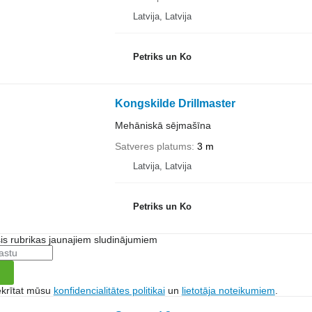
Latvija, Latvija
Petriks un Ko
Kongskilde Drillmaster
Mehāniskā sējmašīna
Satveres platums
3 m
Latvija, Latvija
Petriks un Ko
šis rubrikas jaunajiem sludinājumiem
ekrītat mūsu
konfidencialitātes politikai
un
lietotāja noteikumiem
.