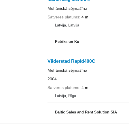
Mehāniskā sējmašīna
Satveres platums
4 m
Latvija, Latvija
Petriks un Ko
Väderstad Rapid400C
Mehāniskā sējmašīna
2004
Satveres platums
4 m
Latvija, Rīga
Baltic Sales and Rent Solution SIA