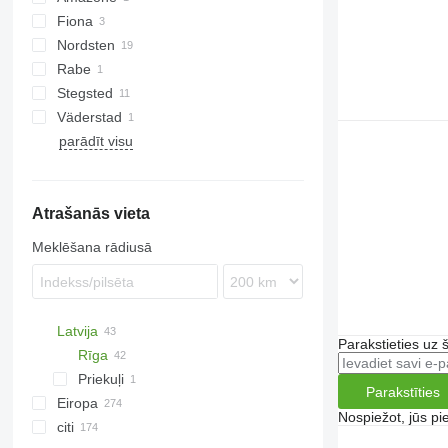
Fiona
Nordsten
Rabe
Stegsted
Väderstad
parādīt visu
Rapid
Atrašanās vieta
Meklēšana rādiusā
Latvija
Parakstieties uz 
Rīga
Priekuļi
Parakstīties
Eiropa
Nospiežot, jūs pi
citi
Vācija