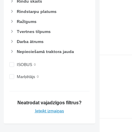
Rindu skaits
Rindstarpu platums
Ražīgums
Tvertnes tilpums
Darba ātrums
Nepieciešamā traktora jauda
ISOBUS
Marķētājs
Neatrodat vajadzīgos filtrus?
Ieteikt izmaiņas