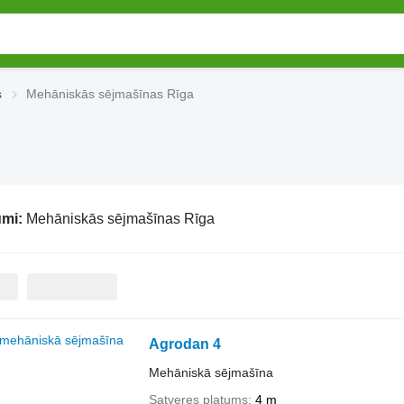
s
Mehāniskās sējmašīnas Rīga
umi:
Mehāniskās sējmašīnas Rīga
Agrodan 4
Mehāniskā sējmašīna
Satveres platums
4 m