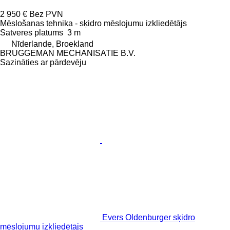
2 950 €
Bez PVN
Mēslošanas tehnika - sķidro mēslojumu izkliedētājs
Satveres platums
3 m
Nīderlande, Broekland
BRUGGEMAN MECHANISATIE B.V.
Sazināties ar pārdevēju
Evers Oldenburger sķidro
mēslojumu izkliedētājs