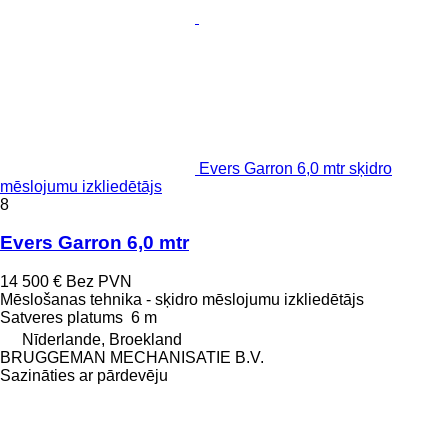
Evers Garron 6,0 mtr sķidro
mēslojumu izkliedētājs
8
Evers Garron 6,0 mtr
14 500 €
Bez PVN
Mēslošanas tehnika - sķidro mēslojumu izkliedētājs
Satveres platums
6 m
Nīderlande, Broekland
BRUGGEMAN MECHANISATIE B.V.
Sazināties ar pārdevēju