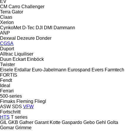
EV
CM
Carro
Challenger
Terra Gator
Claas
Xerion
CynkoMet
D-Tec
DJI
DMI
Dammann
ANP
Dexwal
Dezeure
Donder
CGSA
Duport
Alltrac
Liquiliser
Duun
Eckart
Einböck
Twister
Eisele
Erdallar
Euro-Jabelmann
Eurospand
Evers
Farmtech
FORTIS
Fendt
Ideal
Ferrari
500-series
Fimaks
Fleming
Fliegl
ASW
SDS
VFW
Fortschritt
HTS
T series
GIL
GKB
Gafner
Garant Kotte
Gaspardo
Gebo
Gehl
Golta
Gomar
Grimme