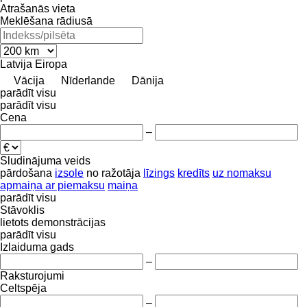
Atrašanās vieta
Meklēšana rādiusā
Latvija
Eiropa
Vācija
Nīderlande
Dānija
parādīt visu
parādīt visu
Cena
–
Sludinājuma veids
pārdošana
izsole
no ražotāja
līzings
kredīts
uz nomaksu
apmaiņa ar piemaksu
maiņa
parādīt visu
Stāvoklis
lietots
demonstrācijas
parādīt visu
Izlaiduma gads
–
Raksturojumi
Celtspēja
–