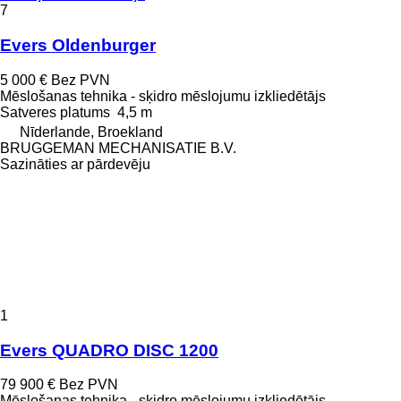
7
Evers Oldenburger
5 000 €
Bez PVN
Mēslošanas tehnika - sķidro mēslojumu izkliedētājs
Satveres platums
4,5 m
Nīderlande, Broekland
BRUGGEMAN MECHANISATIE B.V.
Sazināties ar pārdevēju
1
Evers QUADRO DISC 1200
79 900 €
Bez PVN
Mēslošanas tehnika - sķidro mēslojumu izkliedētājs