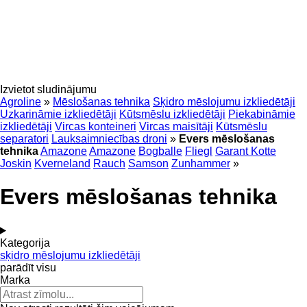
Izvietot sludinājumu
Agroline
»
Mēslošanas tehnika
Sķidro mēslojumu izkliedētāji
Uzkarināmie izkliedētāji
Kūtsmēslu izkliedētāji
Piekabināmie
izkliedētāji
Vircas konteineri
Vircas maisītāji
Kūtsmēslu
separatori
Lauksaimniecības droni
»
Evers mēslošanas
tehnika
Amazone
Amazone
Bogballe
Fliegl
Garant Kotte
Joskin
Kverneland
Rauch
Samson
Zunhammer
»
Evers mēslošanas tehnika
Kategorija
sķidro mēslojumu izkliedētāji
parādīt visu
Marka