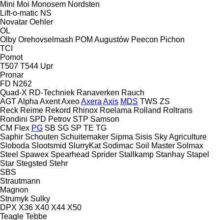
Mini
Moi
Monosem
Nordsten
Lift-o-matic
NS
Novatar
Oehler
OL
Olby
Orehovselmash
POM Augustów
Peecon
Pichon
TCI
Pomot
T507
T544
Upr
Pronar
FD
N262
Quad-X
RD-Techniek
Ranaverken
Rauch
AGT
Alpha
Axent
Axeo
Axera
Axis
MDS
TWS
ZS
Reck
Reime
Rekord
Rhinox
Roelama
Rolland
Roltrans
Rondini
SPD Petrov
STP
Samson
CM
Flex
PG
SB
SG
SP
TE
TG
Saphir
Schouten
Schuitemaker
Sipma
Sisis
Sky Agriculture
Sloboda
Slootsmid
SlurryKat
Sodimac
Soil Master
Solmax
Steel
Spawex
Spearhead
Sprider
Stallkamp
Stanhay
Stapel
Star
Stegsted
Stehr
SBS
Strautmann
Magnon
Strumyk
Sulky
DPX
X36
X40
X44
X50
Teagle
Tebbe