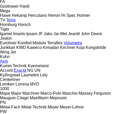
FA
Güstrower
Hardi
Mega
Hawe
Hekamp
Herculano
Herron
Hi Spec
Holmer
TV
Terra
Homburg
Horsch
Tiger
Igamet
Imants
Ipsam
JF
Jako
Jar-Met
Jeantil
John Deere
Joskin
Euroliner
Komfort
Modulo
Terraflex
Volumetra
Junkkari
KWD
Kaweco
Kimadan
Kirchner
Koja
Kongskilde
Wing Jet
Kuhn
Axis
Kumm Technik
Kverneland
Accord
Exacta
NG
UN
Kyllingstad
Laumetris
Lely
Centerliner
Lemken
Lomma
MVD
1000
Majar
Major
Marchner
Marco-Polo
Maschio
Massey Ferguson
Mauguin Citagri
MaxiMarin
Meprozet
PN
Metal-Fach
Metal-Technik
Meyer
Meyer-Lohne
PW