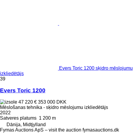
Evers Toric 1200 sķidro mēslojumu
izkliedētājs
39
Evers Toric 1200
47 220 €
353 000 DKK
Mēslošanas tehnika - sķidro mēslojumu izkliedētājs
2022
Satveres platums
1 200 m
Dānija, Midtjylland
Fymas Auctions ApS – visit the auction fymasauctions.dk