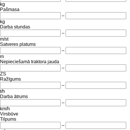
kg
Pašmasa
–
kg
Darba stundas
–
m/st
Satveres platums
–
m
Nepieciešamā traktora jauda
–
ZS
Ražīgums
–
t/h
Darba ātrums
–
km/h
Virsbūve
Tilpums
–