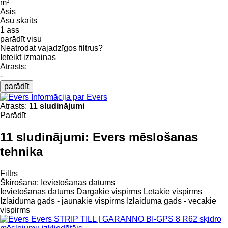
m³
Asis
Asu skaits
1 ass
parādīt visu
Neatrodat vajadzīgos filtrus?
Ieteikt izmaiņas
Atrasts:
-
parādīt
Informācija par Evers
Atrasts:
11 sludinājumi
Parādīt
11 sludinājumi:
Evers mēslošanas
tehnika
Filtrs
Šķirošana
:
Ievietošanas datums
Ievietošanas datums
Dārgākie vispirms
Lētākie vispirms
Izlaiduma gads - jaunākie vispirms
Izlaiduma gads - vecākie
vispirms