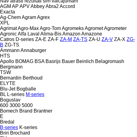
Nav atrasti rezultāti šim vaicājumam
AGM
AP
APV
Abbey
Abra2
Accord
Exacta
Ag-Chem
Agram
Agrex
XPL
Agrimat
Agro-Max
Agro-Tom
Agromeks
Agromet
Agrometer
Agronic
Alfa Laval
Alima-Bis
Amazon
Amazone
Catros
D-series
ZA-E
ZA-F
ZA-M
ZA-TS
ZA-U
ZA-V
ZA-X
ZG-
B
ZG-TS
Ammann
Annaburger
HTS
Apollo
BOMAG
BSA
Basrijs
Bauer
Beinlich
Belagromash
Bergmann
TSW
Bernardin
Berthoud
ELYTE
Blu-Jet
Bogballe
BL
L-series
M-series
Boguslav
600
3000
5000
Bomech
Brand
Brantner
E
Bredal
B-series
K-series
Briri
Brochard