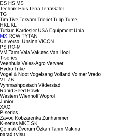
DS
HS
MS
Technik-Plus
Terra
TerraGator
TG
Tim
Tive
Tokvam
Trioliet
Tulip
Tume
HKL
KL
Tutkun Kardeşler
USA Equipment
Unia
MX
RCW
TYTAN
Universal
Unsinn
VICON
PS
RO-M
VM Tarm
Vaia
Vakutec
Van Hool
T-series
Veenhuis
Veles-Agro
Vervaet
Hydro Trike
Vogel & Noot
Vogelsang
Volland
Volmer
Vredo
VT
ZB
Vynmashpostach
Väderstad
Rapid
Seed Hawk
Western
Wienhoff
Woprol
Junior
XAG
P-series
Zavod Kobzarenka
Zunhammer
K-series
MKE
SK
Çelmak
Överum
Özkan Tarım Makina
parādīt visu