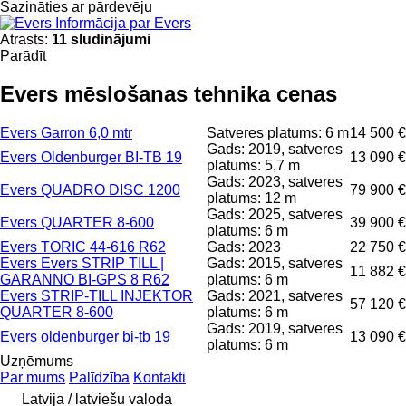
Sazināties ar pārdevēju
Informācija par Evers
Atrasts:
11 sludinājumi
Parādīt
Evers mēslošanas tehnika cenas
Evers Garron 6,0 mtr
Satveres platums: 6 m
14 500 €
Gads: 2019, satveres
Evers Oldenburger BI-TB 19
13 090 €
platums: 5,7 m
Gads: 2023, satveres
Evers QUADRO DISC 1200
79 900 €
platums: 12 m
Gads: 2025, satveres
Evers QUARTER 8-600
39 900 €
platums: 6 m
Evers TORIC 44-616 R62
Gads: 2023
22 750 €
Evers Evers STRIP TILL |
Gads: 2015, satveres
11 882 €
GARANNO BI-GPS 8 R62
platums: 6 m
Evers STRIP-TILL INJEKTOR
Gads: 2021, satveres
57 120 €
QUARTER 8-600
platums: 6 m
Gads: 2019, satveres
Evers oldenburger bi-tb 19
13 090 €
platums: 6 m
Uzņēmums
Par mums
Palīdzība
Kontakti
Latvija / latviešu valoda