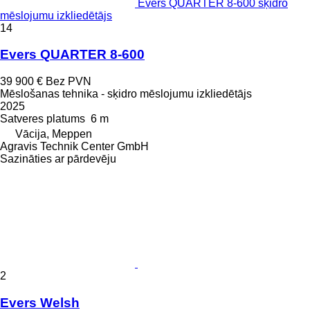
Evers QUARTER 8-600 sķidro
mēslojumu izkliedētājs
14
Evers QUARTER 8-600
39 900 €
Bez PVN
Mēslošanas tehnika - sķidro mēslojumu izkliedētājs
2025
Satveres platums
6 m
Vācija, Meppen
Agravis Technik Center GmbH
Sazināties ar pārdevēju
2
Evers Welsh