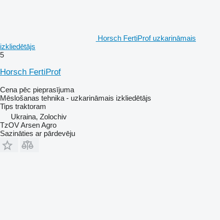
Horsch FertiProf uzkarināmais
izkliedētājs
5
Horsch FertiProf
Cena pēc pieprasījuma
Mēslošanas tehnika - uzkarināmais izkliedētājs
Tips
traktoram
Ukraina, Zolochiv
TzOV Arsen Agro
Sazināties ar pārdevēju