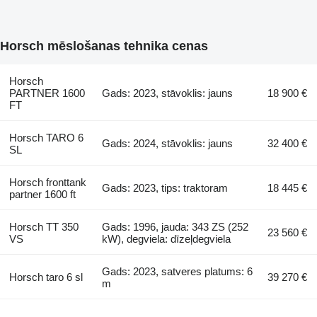
Horsch mēslošanas tehnika cenas
Horsch
PARTNER 1600
Gads: 2023, stāvoklis: jauns
18 900 €
FT
Horsch TARO 6
Gads: 2024, stāvoklis: jauns
32 400 €
SL
Horsch fronttank
Gads: 2023, tips: traktoram
18 445 €
partner 1600 ft
Horsch TT 350
Gads: 1996, jauda: 343 ZS (252
23 560 €
VS
kW), degviela: dīzeļdegviela
Gads: 2023, satveres platums: 6
Horsch taro 6 sl
39 270 €
m