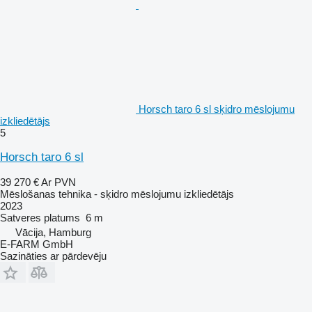
Horsch taro 6 sl sķidro mēslojumu
izkliedētājs
5
Horsch taro 6 sl
39 270 €
Ar PVN
Mēslošanas tehnika - sķidro mēslojumu izkliedētājs
2023
Satveres platums
6 m
Vācija, Hamburg
E-FARM GmbH
Sazināties ar pārdevēju