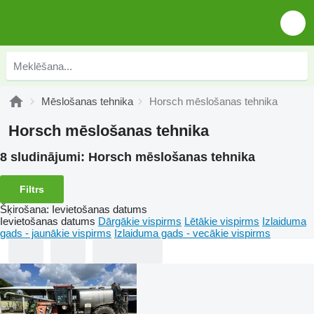
Mēslošanas tehnika
Horsch mēslošanas tehnika
Horsch mēslošanas tehnika
8 sludinājumi:
Horsch mēslošanas tehnika
Filtrs
Šķirošana
:
Ievietošanas datums
Ievietošanas datums
Dārgākie vispirms
Lētākie vispirms
Izlaiduma
gads - jaunākie vispirms
Izlaiduma gads - vecākie vispirms