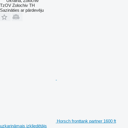
Ukraina, Zolochiv
TzOV Zolochiv TH
Sazināties ar pārdevēju
Horsch fronttank partner 1600 ft
uzkarināmais izkliedētājs