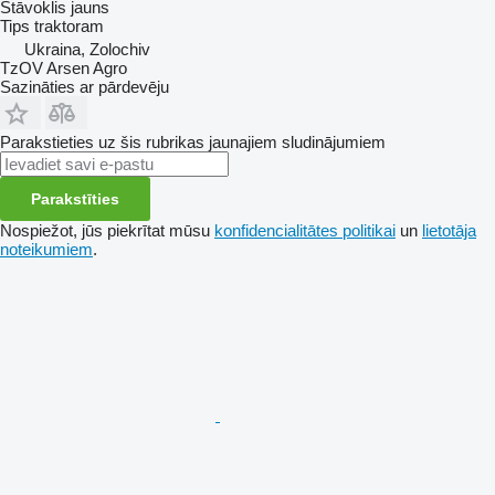
Stāvoklis
jauns
Tips
traktoram
Ukraina, Zolochiv
TzOV Arsen Agro
Sazināties ar pārdevēju
Parakstieties uz šis rubrikas jaunajiem sludinājumiem
Parakstīties
Nospiežot, jūs piekrītat mūsu
konfidencialitātes politikai
un
lietotāja
noteikumiem
.