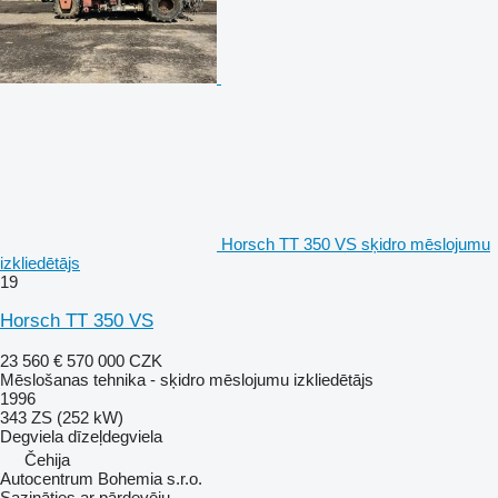
Horsch TT 350 VS sķidro mēslojumu
izkliedētājs
19
Horsch TT 350 VS
23 560 €
570 000 CZK
Mēslošanas tehnika - sķidro mēslojumu izkliedētājs
1996
343 ZS (252 kW)
Degviela
dīzeļdegviela
Čehija
Autocentrum Bohemia s.r.o.
Sazināties ar pārdevēju