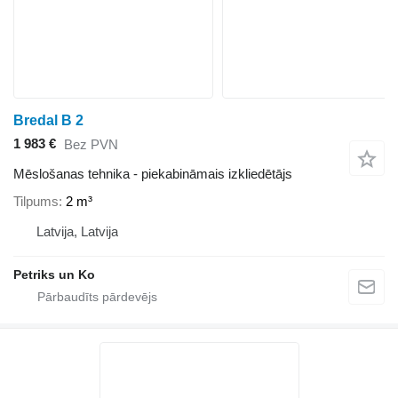
Bredal B 2
1 983 €
Bez PVN
Mēslošanas tehnika - piekabināmais izkliedētājs
Tilpums
2 m³
Latvija, Latvija
Petriks un Ko