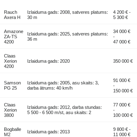
Rauch
Izlaiduma gads: 2008, satveres platums:
4 200 € -
Axera H
30 m
5 300 €
Amazone
34 000 €
Izlaiduma gads: 2025, satveres platums:
ZA-TS
-
36 m
4200
47 000 €
Claas
Xerion
Izlaiduma gads: 2020
350 000 €
4200
91 000 €
Samson
Izlaiduma gads: 2005, asu skaits: 3,
-
PG 25
darba ātrums: 40 km/h
150 000 €
Claas
77 000 €
Izlaiduma gads: 2012, darba stundas:
Xerion
-
5 500 - 6 500 m/st, asu skaits: 2
3800
100 000 €
Bogballe
9 800 € -
Izlaiduma gads: 2013
M2
11 000 €