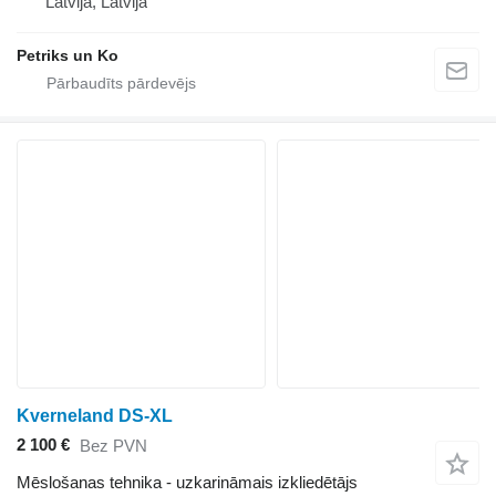
Latvija, Latvija
Petriks un Ko
Kverneland DS-XL
2 100 €
Bez PVN
Mēslošanas tehnika - uzkarināmais izkliedētājs