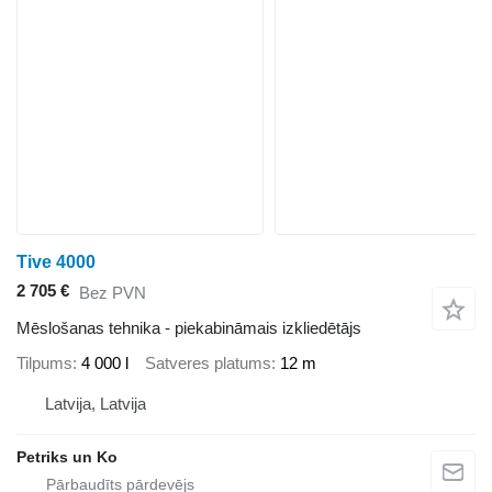
Tive 4000
2 705 €
Bez PVN
Mēslošanas tehnika - piekabināmais izkliedētājs
Tilpums
4 000 l
Satveres platums
12 m
Latvija, Latvija
Petriks un Ko