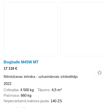
Bogballe M45W MT
17 110 €
Mēslošanas tehnika - uzkarināmais izkliedētājs
2022
Celtspēja
4 500 kg
Tilpums
4,5 m³
Pašmasa
660 kg
Nepieciešamā traktora jauda
140 ZS