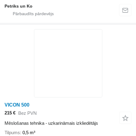
Petriks un Ko
VICON 500
215 €
Bez PVN
Mēslošanas tehnika - uzkarināmais izkliedētājs
Tilpums
0,5 m³