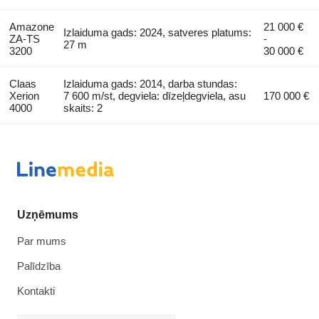
Amazone
21 000 €
Izlaiduma gads: 2024, satveres platums:
ZA-TS
-
27 m
3200
30 000 €
Claas
Izlaiduma gads: 2014, darba stundas:
Xerion
7 600 m/st, degviela: dīzeļdegviela, asu
170 000 €
4000
skaits: 2
Uzņēmums
Par mums
Palīdzība
Kontakti