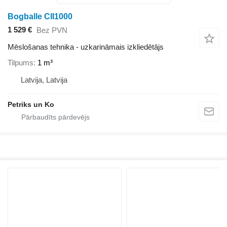
Bogballe CII1000
1 529 €
Bez PVN
Mēslošanas tehnika - uzkarināmais izkliedētājs
Tilpums
1 m³
Latvija, Latvija
Petriks un Ko