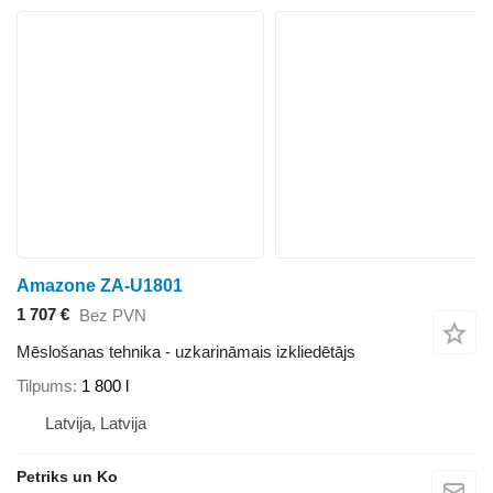
Amazone ZA-U1801
1 707 €
Bez PVN
Mēslošanas tehnika - uzkarināmais izkliedētājs
Tilpums
1 800 l
Latvija, Latvija
Petriks un Ko