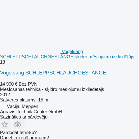
Vogelsang
SCHLEPPSCHLAUCHGESTÄNGE sķidro mēslojumu izkliedētājs
18
Vogelsang SCHLEPPSCHLAUCHGESTÄNGE
14 900 €
Bez PVN
Mēslošanas tehnika - sķidro mēslojumu izkliedētājs
2012
Satveres platums
15 m
Vācija, Meppen
Agravis Technik Center GmbH
Sazināties ar pārdevēju
Pārdodat tehniku?
Dariet to kopā ar mums!