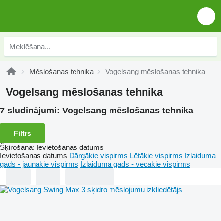
Mēslošanas tehnika
Vogelsang mēslošanas tehnika
Vogelsang mēslošanas tehnika
7 sludinājumi:
Vogelsang mēslošanas tehnika
Filtrs
Šķirošana
:
Ievietošanas datums
Ievietošanas datums
Dārgākie vispirms
Lētākie vispirms
Izlaiduma
gads - jaunākie vispirms
Izlaiduma gads - vecākie vispirms