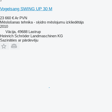
7
Vogelsang SWING UP 30 M
23 660 €
Ar PVN
Mēslošanas tehnika - sķidro mēslojumu izkliedētājs
2010
Vācija, 49688 Lastrup
Heinrich Schröder Landmaschinen KG
Sazināties ar pārdevēju