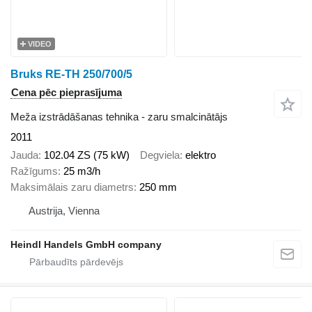
VIDEO
Bruks RE-TH 250/700/5
Cena pēc pieprasījuma
Meža izstrādāšanas tehnika - zaru smalcinātājs
2011
Jauda
102.04 ZS (75 kW)
Degviela
elektro
Ražīgums
25 m3/h
Maksimālais zaru diametrs
250 mm
Austrija, Vienna
Heindl Handels GmbH company