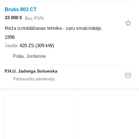
Bruks 803 CT
33 000 €
Bez PVN
Meža izstrādāšanas tehnika - zaru smalcinātājs
1998
Jauda
420 ZS (309 kW)
Polija, Jordanow
P.H.U. Jadwiga Solowska