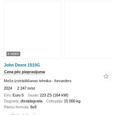
VIDEO
John Deere 1510G
Cena pēc pieprasījuma
Meža izstrādāšanas tehnika - forvarders
2024
2 247 m/st
Eiro
Euro 5
Jauda
223 ZS (164 kW)
Degviela
dīzeļdegviela
Celtspēja
15 000 kg
Riteņu formula
8x8