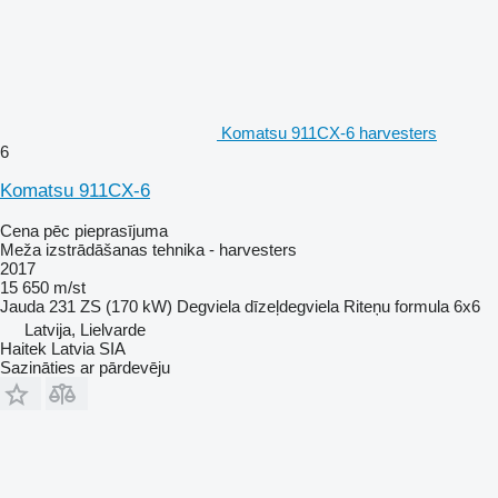
Komatsu 911CX-6 harvesters
6
Komatsu 911CX-6
Cena pēc pieprasījuma
Meža izstrādāšanas tehnika - harvesters
2017
15 650 m/st
Jauda
231 ZS (170 kW)
Degviela
dīzeļdegviela
Riteņu formula
6x6
Latvija, Lielvarde
Haitek Latvia SIA
Sazināties ar pārdevēju