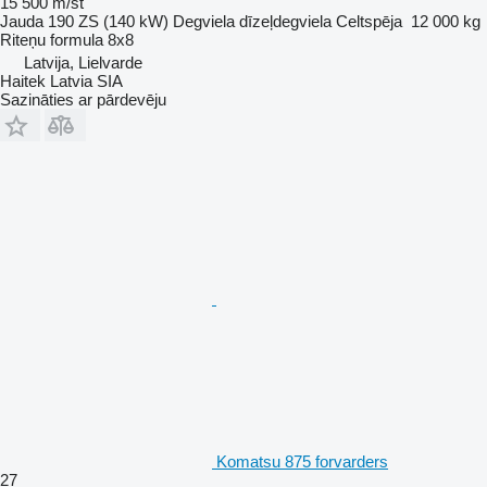
15 500 m/st
Jauda
190 ZS (140 kW)
Degviela
dīzeļdegviela
Celtspēja
12 000 kg
Riteņu formula
8x8
Latvija, Lielvarde
Haitek Latvia SIA
Sazināties ar pārdevēju
Komatsu 875 forvarders
27