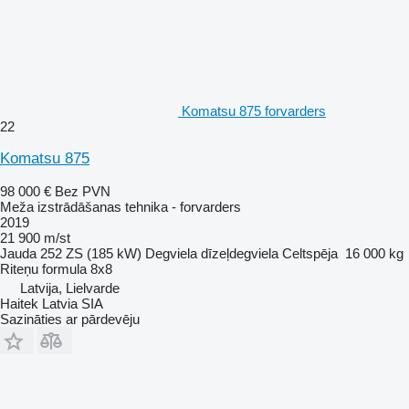
Komatsu 875 forvarders
22
Komatsu 875
98 000 €
Bez PVN
Meža izstrādāšanas tehnika - forvarders
2019
21 900 m/st
Jauda
252 ZS (185 kW)
Degviela
dīzeļdegviela
Celtspēja
16 000 kg
Riteņu formula
8x8
Latvija, Lielvarde
Haitek Latvia SIA
Sazināties ar pārdevēju