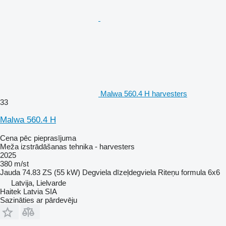
Malwa 560.4 H harvesters
33
Malwa 560.4 H
Cena pēc pieprasījuma
Meža izstrādāšanas tehnika - harvesters
2025
380 m/st
Jauda
74.83 ZS (55 kW)
Degviela
dīzeļdegviela
Riteņu formula
6x6
Latvija, Lielvarde
Haitek Latvia SIA
Sazināties ar pārdevēju