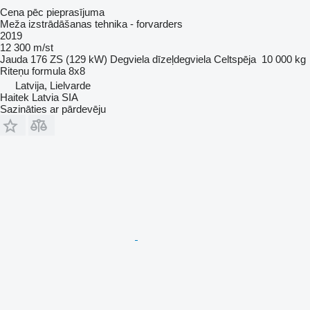
Cena pēc pieprasījuma
Meža izstrādāšanas tehnika - forvarders
2019
12 300 m/st
Jauda
176 ZS (129 kW)
Degviela
dīzeļdegviela
Celtspēja
10 000 kg
Riteņu formula
8x8
Latvija, Lielvarde
Haitek Latvia SIA
Sazināties ar pārdevēju