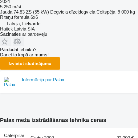
2024
5 250 m/st
Jauda
74.83 ZS (55 kW)
Degviela
dīzeļdegviela
Celtspēja
9 000 kg
Riteņu formula
6x6
Latvija, Lielvarde
Haitek Latvia SIA
Sazināties ar pārdevēju
Pārdodat tehniku?
Dariet to kopā ar mums!
Izvietot sludinājumu
Informācija par Palax
Palax meža izstrādāšanas tehnika cenas
Caterpillar
Gads: 2003
22 000 €