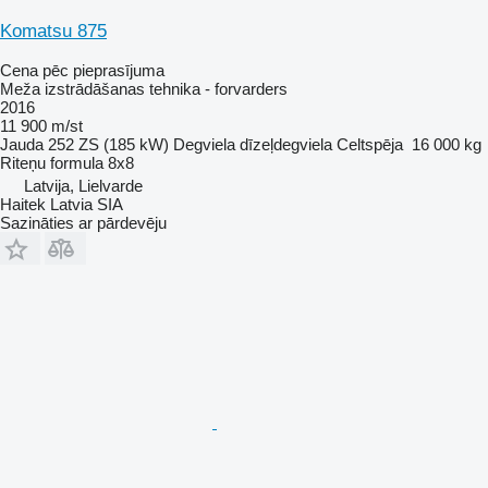
Komatsu 875
Cena pēc pieprasījuma
Meža izstrādāšanas tehnika - forvarders
2016
11 900 m/st
Jauda
252 ZS (185 kW)
Degviela
dīzeļdegviela
Celtspēja
16 000 kg
Riteņu formula
8x8
Latvija, Lielvarde
Haitek Latvia SIA
Sazināties ar pārdevēju