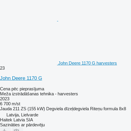
John Deere 1170 G harvesters
23
John Deere 1170 G
Cena pēc pieprasījuma
Meža izstrādāšanas tehnika - harvesters
2023
6 700 m/st
Jauda
211 ZS (155 kW)
Degviela
dīzeļdegviela
Riteņu formula
8x8
Latvija, Lielvarde
Haitek Latvia SIA
Sazināties ar pārdevēju