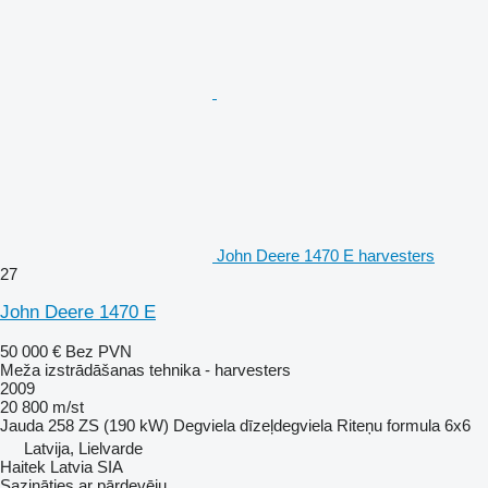
John Deere 1470 E harvesters
27
John Deere 1470 E
50 000 €
Bez PVN
Meža izstrādāšanas tehnika - harvesters
2009
20 800 m/st
Jauda
258 ZS (190 kW)
Degviela
dīzeļdegviela
Riteņu formula
6x6
Latvija, Lielvarde
Haitek Latvia SIA
Sazināties ar pārdevēju