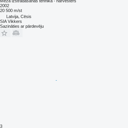
Meža izstrādāšanas tehnika - harvesters
2002
20 500 m/st
Latvija, Cēsis
SIA Vikkers
Sazināties ar pārdevēju
3