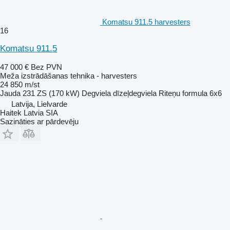
Komatsu 911.5 harvesters
16
Komatsu 911.5
47 000 €
Bez PVN
Meža izstrādāšanas tehnika - harvesters
24 850 m/st
Jauda
231 ZS (170 kW)
Degviela
dīzeļdegviela
Riteņu formula
6x6
Latvija, Lielvarde
Haitek Latvia SIA
Sazināties ar pārdevēju