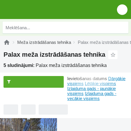
Meža izstrādāšanas tehnika
Palax meža izstrādāšanas 
Palax meža izstrādāšanas tehnika
5 sludinājumi:
Palax meža izstrādāšanas tehnika
Ievietošanas datums
Dārgākie
vispirms
Lētākie vispirms
Izlaiduma gads - jaunākie
vispirms
Izlaiduma gads -
vecākie vispirms