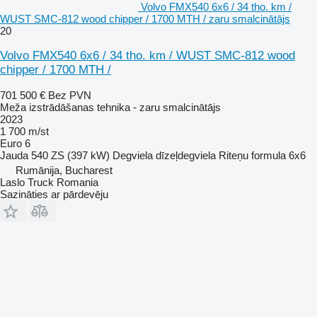
Volvo FMX540 6x6 / 34 tho. km /
WUST SMC-812 wood chipper / 1700 MTH / zaru smalcinātājs
20
Volvo FMX540 6x6 / 34 tho. km / WUST SMC-812 wood
chipper / 1700 MTH /
701 500 €
Bez PVN
Meža izstrādāšanas tehnika - zaru smalcinātājs
2023
1 700 m/st
Euro 6
Jauda
540 ZS (397 kW)
Degviela
dīzeļdegviela
Riteņu formula
6x6
Rumānija, Bucharest
Laslo Truck Romania
Sazināties ar pārdevēju