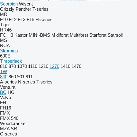
Scorpion
Wisent
Grizzly
Panther
T-series
MR
F10
F12
F13
F15
H-series
Tiger
HR46
FC
H3
Kastor
MINI-BMS
Midiforst
Multiforst
Starforst
Starsoil
MS
RCA
Skorpion
630E
Timberjack
810
870
1070
1110
1210
1270
1410
1470
TW
840
860
901
911
A-series
N-series
T-series
Ventura
BC
HG
Volvo
FH
FH16
FMX
FMX 540
Woodcracker
MZA
SR
C-series