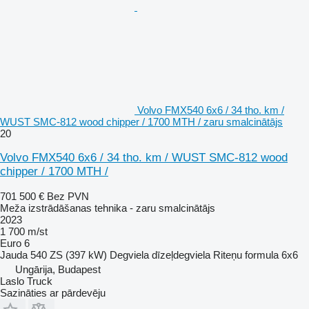
Volvo FMX540 6x6 / 34 tho. km /
WUST SMC-812 wood chipper / 1700 MTH / zaru smalcinātājs
20
Volvo FMX540 6x6 / 34 tho. km / WUST SMC-812 wood
chipper / 1700 MTH /
701 500 €
Bez PVN
Meža izstrādāšanas tehnika - zaru smalcinātājs
2023
1 700 m/st
Euro 6
Jauda
540 ZS (397 kW)
Degviela
dīzeļdegviela
Riteņu formula
6x6
Ungārija, Budapest
Laslo Truck
Sazināties ar pārdevēju