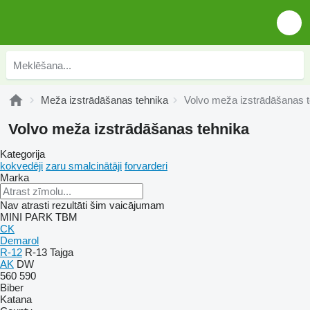
Meža izstrādāšanas tehnika
Volvo meža izstrādāšanas t
Volvo meža izstrādāšanas tehnika
Kategorija
kokvedēji
zaru smalcinātāji
forvarderi
Marka
Nav atrasti rezultāti šim vaicājumam
MINI
PARK
TBM
CK
Demarol
R-12
R-13
Tajga
AK
DW
560
590
Biber
Katana