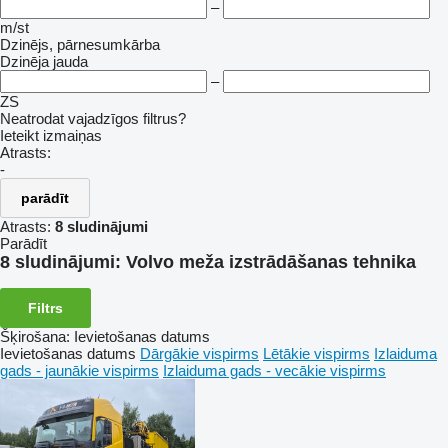
–
m/st
Dzinējs, pārnesumkārba
Dzinēja jauda
–
ZS
Neatrodat vajadzīgos filtrus?
Ieteikt izmaiņas
Atrasts:
-
parādīt
Atrasts:
8 sludinājumi
Parādīt
8 sludinājumi:
Volvo meža izstrādāšanas tehnika
Filtrs
Šķirošana
:
Ievietošanas datums
Ievietošanas datums
Dārgākie vispirms
Lētākie vispirms
Izlaiduma
gads - jaunākie vispirms
Izlaiduma gads - vecākie vispirms