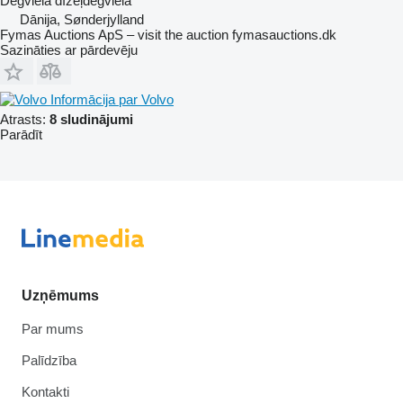
Degviela
dīzeļdegviela
Dānija, Sønderjylland
Fymas Auctions ApS – visit the auction fymasauctions.dk
Sazināties ar pārdevēju
Informācija par Volvo
Atrasts:
8 sludinājumi
Parādīt
Uzņēmums
Par mums
Palīdzība
Kontakti