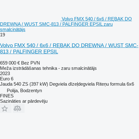
Volvo FMX 540 / 6x6 / RĘBAK DO
DREWNA / WUST SMC-813 / PALFINGER EPSIL zaru
smalcinātājs
19
Volvo FMX 540 / 6x6 / RĘBAK DO DREWNA / WUST SMC-
813 / PALFINGER EPSIL
659 000 €
Bez PVN
Meža izstrādāšanas tehnika - zaru smalcinātājs
2023
Euro 6
Jauda
540 ZS (397 kW)
Degviela
dīzeļdegviela
Riteņu formula
6x6
Polija, Bodzentyn
FINES
Sazināties ar pārdevēju