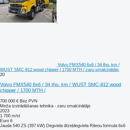
Volvo FMX540 6x6 / 34 tho. km /
WUST SMC-812 wood chipper / 1700 MTH / zaru smalcinātājs
20
Volvo FMX540 6x6 / 34 tho. km / WUST SMC-812 wood
chipper / 1700 MTH /
700 000 €
Bez PVN
Meža izstrādāšanas tehnika - zaru smalcinātājs
2023
1 700 m/st
Euro 6
Jauda
540 ZS (397 kW)
Degviela
dīzeļdegviela
Riteņu formula
6x6