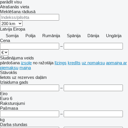
parādīt visu
Atrašanās vieta
Meklēšana rādiusā
Latvija
Eiropa
Somija
Polija
Rumānija
Spānija
Dānija
Ungārija
Cena
–
Sludinājuma veids
pārdošana
izsole
no ražotāja
līzings
kredīts
uz nomaksu
apmaiņa ar
piemaksu
maiņa
Stāvoklis
lietots
uz rezerves daļām
Izlaiduma gads
–
Eiro
Euro 6
Raksturojumi
Pašmasa
–
kg
Darba stundas