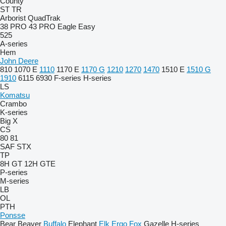
County
ST
TR
Arborist
QuadTrak
38 PRO
43 PRO
Eagle
Easy
525
A-series
Hem
John Deere
810
1070 E
1110
1170 E
1170 G
1210
1270
1470
1510 E
1510 G
1910
6115
6930
F-series
H-series
LS
Komatsu
Crambo
K-series
Big X
CS
80
81
SAF
STX
TP
8H GT
12H GTE
P-series
M-series
LB
OL
PTH
Ponsse
Bear
Beaver
Buffalo
Elephant
Elk
Ergo
Fox
Gazelle
H-series