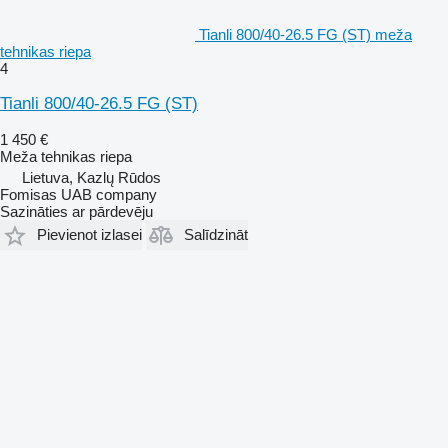
Tianli 800/40-26.5 FG (ST) meža
tehnikas riepa
4
Tianli 800/40-26.5 FG (ST)
1 450 €
Meža tehnikas riepa
Lietuva, Kazlų Rūdos
Fomisas UAB company
Sazināties ar pārdevēju
Pievienot izlasei
Salīdzināt