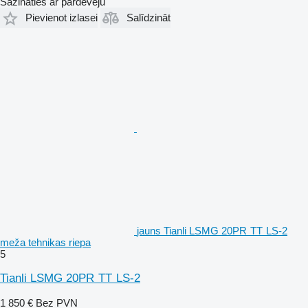
Sazināties ar pārdevēju
Pievienot izlasei
Salīdzināt
jauns Tianli LSMG 20PR TT LS-2
meža tehnikas riepa
5
Tianli LSMG 20PR TT LS-2
1 850 €
Bez PVN