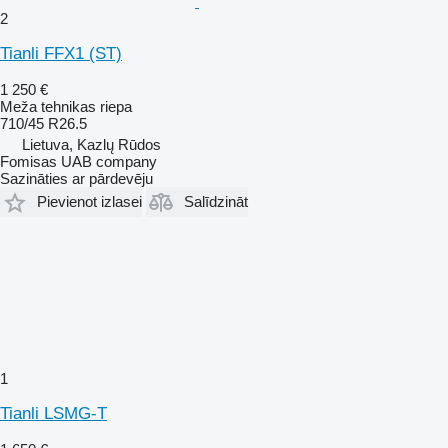
2
Tianli FFX1 (ST)
1 250 €
Meža tehnikas riepa
710/45 R26.5
Lietuva, Kazlų Rūdos
Fomisas UAB company
Sazināties ar pārdevēju
Pievienot izlasei
Salīdzināt
1
Tianli LSMG-T