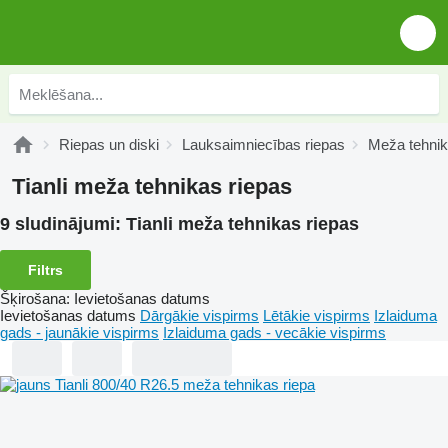
Riepas un diski
Lauksaimniecības riepas
Meža tehnik
Tianli meža tehnikas riepas
9 sludinājumi:
Tianli meža tehnikas riepas
Filtrs
Šķirošana
:
Ievietošanas datums
Ievietošanas datums
Dārgākie vispirms
Lētākie vispirms
Izlaiduma
gads - jaunākie vispirms
Izlaiduma gads - vecākie vispirms