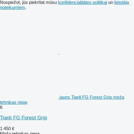
Nospiežot, jūs piekrītat mūsu
konfidencialitātes politikai
un
lietotāja
noteikumiem
.
jauns Tianli FG Forest Grip meža
tehnikas riepa
6
Tianli FG Forest Grip
1 450 €
Meža tehnikas riepa