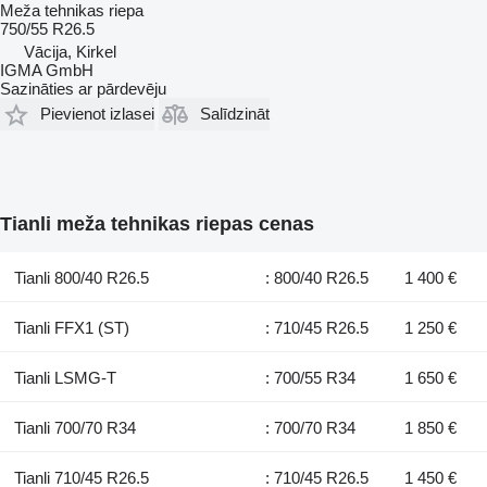
Meža tehnikas riepa
750/55 R26.5
Vācija, Kirkel
IGMA GmbH
Sazināties ar pārdevēju
Pievienot izlasei
Salīdzināt
Tianli meža tehnikas riepas cenas
Tianli 800/40 R26.5
: 800/40 R26.5
1 400 €
Tianli FFX1 (ST)
: 710/45 R26.5
1 250 €
Tianli LSMG-T
: 700/55 R34
1 650 €
Tianli 700/70 R34
: 700/70 R34
1 850 €
Tianli 710/45 R26.5
: 710/45 R26.5
1 450 €