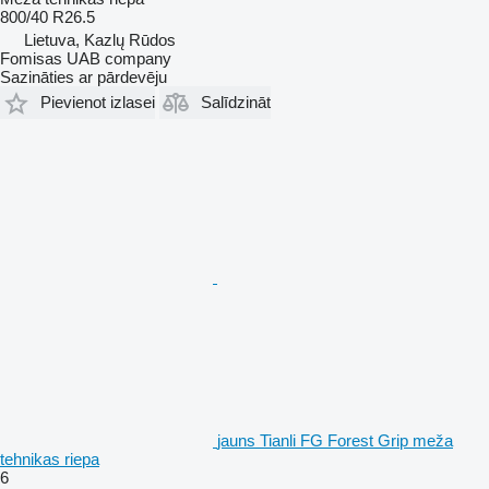
800/40 R26.5
Lietuva, Kazlų Rūdos
Fomisas UAB company
Sazināties ar pārdevēju
Pievienot izlasei
Salīdzināt
jauns Tianli FG Forest Grip meža
tehnikas riepa
6