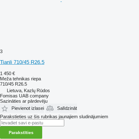
3
Tianli 710/45 R26.5
1 450 €
Meža tehnikas riepa
710/45 R26.5
Lietuva, Kazlų Rūdos
Fomisas UAB company
Sazināties ar pārdevēju
Pievienot izlasei
Salīdzināt
Parakstieties uz šis rubrikas jaunajiem sludinājumiem
Parakstīties