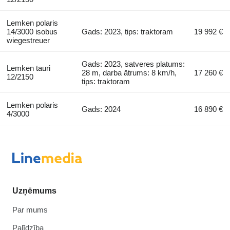
Lemken polaris
14/3000 isobus
Gads: 2023, tips: traktoram
19 992 €
wiegestreuer
Gads: 2023, satveres platums:
Lemken tauri
28 m, darba ātrums: 8 km/h,
17 260 €
12/2150
tips: traktoram
Lemken polaris
Gads: 2024
16 890 €
4/3000
Uzņēmums
Par mums
Palīdzība