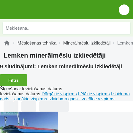
Mēslošanas tehnika
Minerālmēslu izkliedētāji
Lemken 
Lemken minerālmēslu izkliedētāji
9 sludinājumi:
Lemken minerālmēslu izkliedētāji
Filtrs
Šķirošana
:
Ievietošanas datums
Ievietošanas datums
Dārgākie vispirms
Lētākie vispirms
Izlaiduma
gads - jaunākie vispirms
Izlaiduma gads - vecākie vispirms