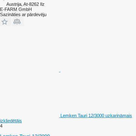
Austrija, At-8262 Ilz
E-FARM GmbH
Sazināties ar pārdevēju
Lemken Tauri 12/3000 uzkarināmais
izkliedētājs
4