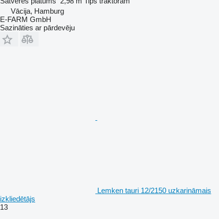
Satveres platums
2,98 m
Tips
traktoram
Vācija, Hamburg
E-FARM GmbH
Sazināties ar pārdevēju
Lemken tauri 12/2150 uzkarināmais
izkliedētājs
13