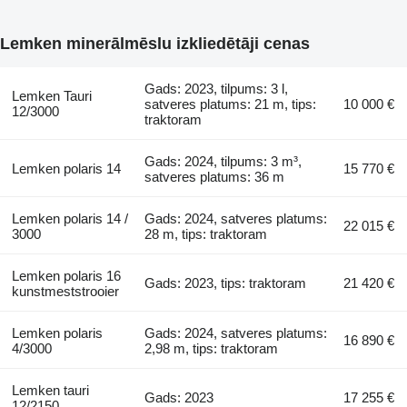
Lemken minerālmēslu izkliedētāji cenas
Gads: 2023, tilpums: 3 l,
Lemken Tauri
satveres platums: 21 m, tips:
10 000 €
12/3000
traktoram
Gads: 2024, tilpums: 3 m³,
Lemken polaris 14
15 770 €
satveres platums: 36 m
Lemken polaris 14 /
Gads: 2024, satveres platums:
22 015 €
3000
28 m, tips: traktoram
Lemken polaris 16
Gads: 2023, tips: traktoram
21 420 €
kunstmeststrooier
Lemken polaris
Gads: 2024, satveres platums:
16 890 €
4/3000
2,98 m, tips: traktoram
Lemken tauri
Gads: 2023
17 255 €
12/2150