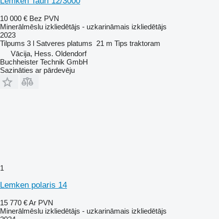
Lemken Tauri 12/3000
10 000 €
Bez PVN
Minerālmēslu izkliedētājs - uzkarināmais izkliedētājs
2023
Tilpums
3 l
Satveres platums
21 m
Tips
traktoram
Vācija, Hess. Oldendorf
Buchheister Technik GmbH
Sazināties ar pārdevēju
1
Lemken polaris 14
15 770 €
Ar PVN
Minerālmēslu izkliedētājs - uzkarināmais izkliedētājs