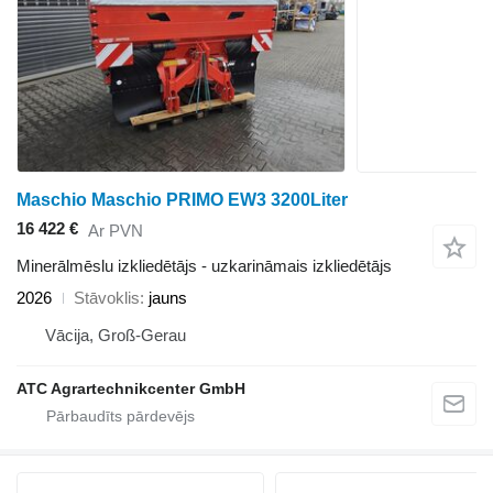
Maschio Maschio PRIMO EW3 3200Liter
16 422 €
Ar PVN
Minerālmēslu izkliedētājs - uzkarināmais izkliedētājs
2026
Stāvoklis
jauns
Vācija, Groß-Gerau
ATC Agrartechnikcenter GmbH