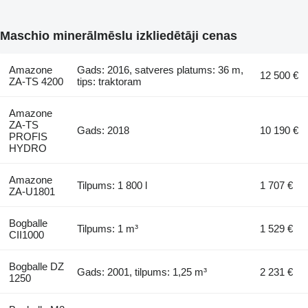
Maschio minerālmēslu izkliedētāji cenas
Amazone
Gads: 2016, satveres platums: 36 m,
12 500 €
ZA-TS 4200
tips: traktoram
Amazone
ZA-TS
Gads: 2018
10 190 €
PROFIS
HYDRO
Amazone
Tilpums: 1 800 l
1 707 €
ZA-U1801
Bogballe
Tilpums: 1 m³
1 529 €
CII1000
Bogballe DZ
Gads: 2001, tilpums: 1,25 m³
2 231 €
1250