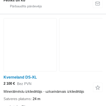
Petriks un Ko
Kverneland DS-XL
2 100 €
Bez PVN
Minerālmēslu izkliedētājs - uzkarināmais izkliedētājs
Satveres platums
24 m