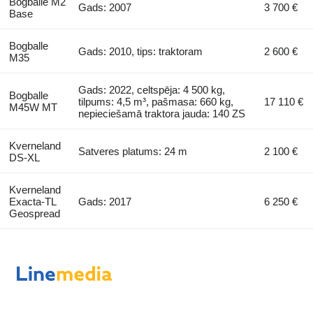
Bogballe M2
Gads: 2007
3 700 €
Base
Bogballe
Gads: 2010, tips: traktoram
2 600 €
M35
Gads: 2022, celtspēja: 4 500 kg,
Bogballe
tilpums: 4,5 m³, pašmasa: 660 kg,
17 110 €
M45W MT
nepieciešamā traktora jauda: 140 ZS
Kverneland
Satveres platums: 24 m
2 100 €
DS-XL
Kverneland
Exacta-TL
Gads: 2017
6 250 €
Geospread