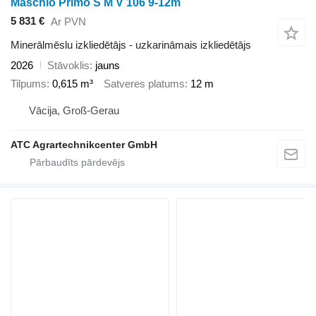
Maschio Primo S M V 106 9-12m
5 831 €
Ar PVN
Minerālmēslu izkliedētājs - uzkarināmais izkliedētājs
2026
Stāvoklis
jauns
Tilpums
0,615 m³
Satveres platums
12 m
Vācija, Groß-Gerau
ATC Agrartechnikcenter GmbH