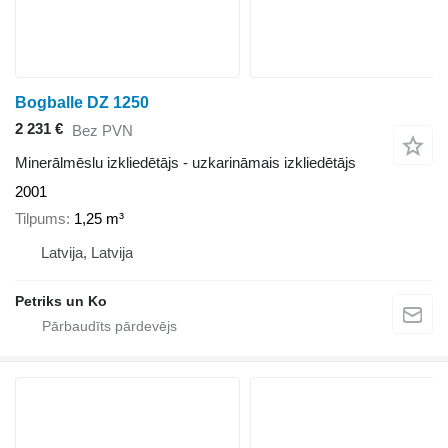
Bogballe DZ 1250
2 231 €
Bez PVN
Minerālmēslu izkliedētājs - uzkarināmais izkliedētājs
2001
Tilpums
1,25 m³
Latvija, Latvija
Petriks un Ko