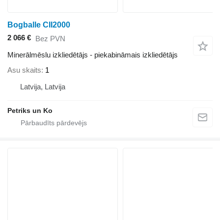
Bogballe CII2000
2 066 €
Bez PVN
Minerālmēslu izkliedētājs - piekabināmais izkliedētājs
Asu skaits
1
Latvija, Latvija
Petriks un Ko