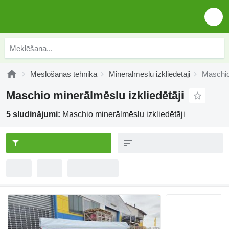
Mēslošanas tehnika
Minerālmēslu izkliedētāji
Maschio
Maschio minerālmēslu izkliedētāji
5 sludinājumi:
Maschio minerālmēslu izkliedētāji