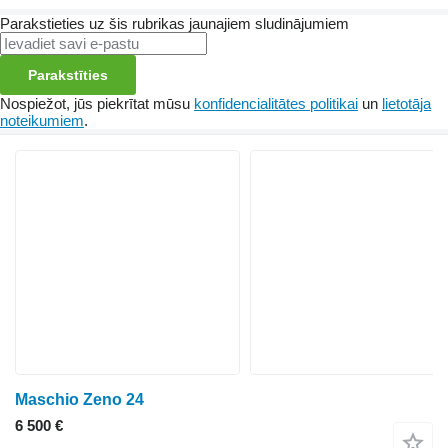
Parakstieties uz šis rubrikas jaunajiem sludinājumiem
Parakstīties
Nospiežot, jūs piekrītat mūsu
konfidencialitātes politikai
un
lietotāja
noteikumiem
.
Maschio Zeno 24
6 500 €