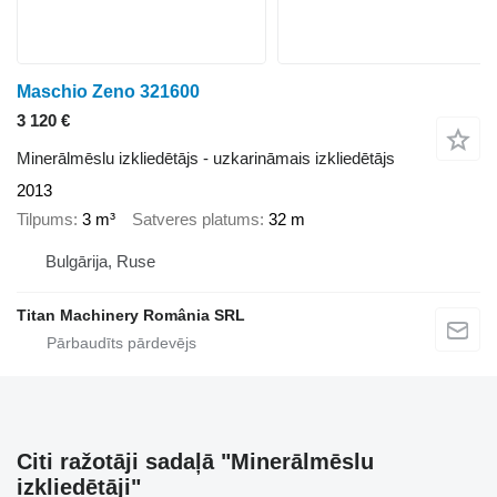
Maschio Zeno 321600
3 120 €
Minerālmēslu izkliedētājs - uzkarināmais izkliedētājs
2013
Tilpums
3 m³
Satveres platums
32 m
Bulgārija, Ruse
Titan Machinery România SRL
Citi ražotāji sadaļā "Minerālmēslu
izkliedētāji"