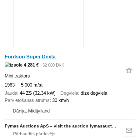
Fordson Super Dexta
4 281 €
32 000 DKK
Mini traktors
1963
5 000 m/st
Jauda
44 ZS (32.34 kW)
Degviela
dīzeļdegviela
Pārvietošanas ātrums
30 km/h
Dānija, Midtjylland
Fymas Auctions ApS – visit the auction fymasauctions.dk