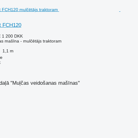
nt FCH120
€
1 200 DKK
s mašīna - mulčētājs traktoram
1,1 m
se
k
sadaļā "Muļčas veidošanas mašīnas"