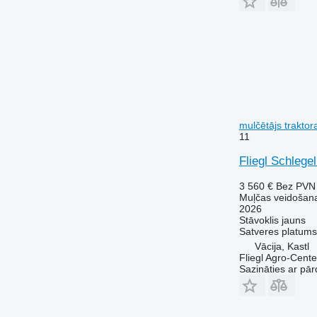
mulčētājs trakto
11
Fliegl Schlege
3 560 €
Bez PVN
Muļčas veidošana
2026
Stāvoklis
jauns
Satveres platums
Vācija, Kastl
Fliegl Agro-Cen
Sazināties ar pār