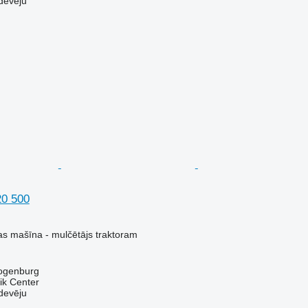
devēju
20 500
s mašīna - mulčētājs traktoram
zogenburg
ik Center
devēju