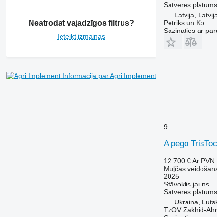
Satveres platums
Latvija, Latvij
Petriks un Ko
Neatrodat vajadzīgos filtrus?
Sazināties ar pār
Ieteikt izmaiņas
Informācija par Agri Implement
9
Alpego TrisTo
12 700 €
Ar PVN
Muļčas veidošana
2025
Stāvoklis
jauns
Satveres platums
Ukraina, Luts
TzOV Zakhid-Ahr