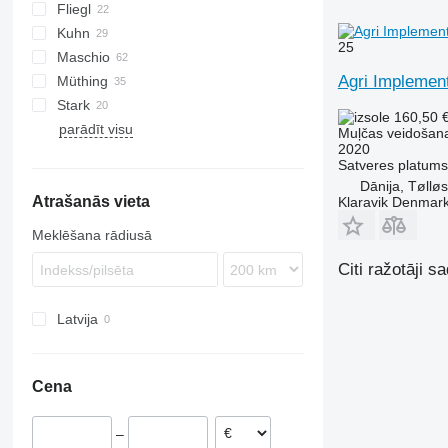
Fliegl
PARK
VL
SMK
Kuhn
VP
UM
Gemella
333 G
25
Maschio
USM
FC
Agri Impleme
Müthing
GMD
Barbi
Stark
Tbes
Birba
MU
Grizzly
BP
Kangu
SinusCut
5026
H3
160,50 
parādīt visu
Bisonte
Raptor
FX
MINI-BMS
MU
Muļčas veidošana
2020
Brava
Midiforst
Satveres platums
C-series
Multiforst
Dānija, Tøllø
Atrašanās vieta
Giraffa S
SMO
Klaravik Denmar
Jolly
Meklēšana rādiusā
L-series
Citi ražotāji 
Latvija
Cena
–