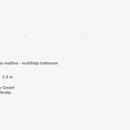
s mašīna - mulčētājs traktoram
2,4 m
ter GmbH
devēju