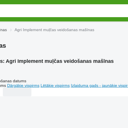
īnas
Agri Implement muļčas veidošanas mašīnas
as
ms:
Agri Implement muļčas veidošanas mašīnas
tošanas datums
tums
Dārgākie vispirms
Lētākie vispirms
Izlaiduma gads - jaunākie vispi