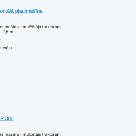
rontālā pļaujmašīna
s mašīna - mulčētājs traktoram
2,6 m
a
devēju
DP 300
s mašīna - mulčētājs traktoram