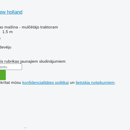
ew holland
s mašīna - mulčētājs traktoram
1,5 m
a
devēju
šis rubrikas jaunajiem sludinājumiem
ekrītat mūsu
konfidencialitātes politikai
un
lietotāja noteikumiem
.