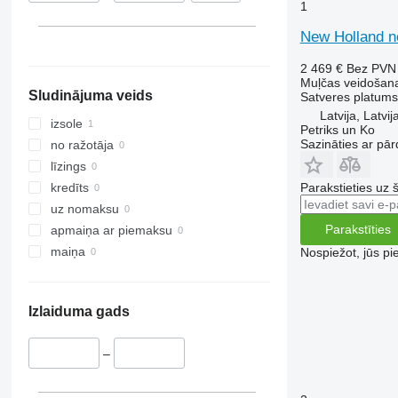
1
New Holland n
2 469 €
Bez PVN
Muļčas veidošana
Sludinājuma veids
Satveres platums
Latvija, Latvij
izsole
Petriks un Ko
Sazināties ar pār
no ražotāja
līzings
Parakstieties uz 
kredīts
uz nomaksu
Parakstīties
apmaiņa ar piemaksu
maiņa
Nospiežot, jūs pi
Izlaiduma gads
–