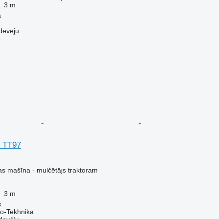
3 m
a
devēju
c TT97
s mašīna - mulčētājs traktoram
3 m
k
o-Tekhnika