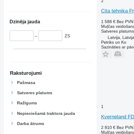
2
Cita tehnika F
Dzinēja jauda
1 588 €
Bez PVN
Muļčas veidošana
Satveres platums
–
ZS
Latvija, Latvij
Petriks un Ko
Sazināties ar pār
Raksturojumi
Pašmasa
Satveres platums
Ražīgums
1
Nepieciešamā traktora jauda
Kverneland F
Darba ātrums
2 810 €
Bez PVN
Muļčas veidošana