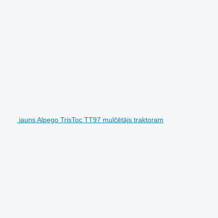
jauns Alpego TrisToc TT97 mulčētājs traktoram