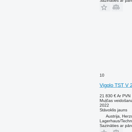
Sazināties ar pār
10
Vigolo TST V 
21 830 €
Ar PVN
Muļčas veidošana
2022
Stāvoklis
jauns
Austrija, Her
Lagerhaus/Techn
Sazināties ar pār