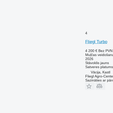
4
Fliegl Turbo
4 200 €
Bez PVN
Muļčas veidošana
2026
Stāvoklis
jauns
Satveres platums
Vācija, Kastl
Fliegl Agro-Cen
Sazināties ar pār