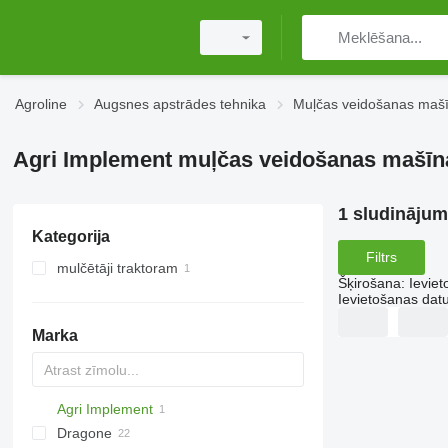
Agroline
Augsnes apstrādes tehnika
Muļčas veidošanas maš
Agri Implement muļčas veidošanas mašīn
1 sludināju
Kategorija
Filtrs
mulčētāji traktoram
Šķirošana
:
Ievie
Ievietošanas da
Marka
Agri Implement
AS
Dragone
GKR
Z-series
CK
Sirio