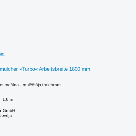
ram
lmulcher »Turbo« Arbeitsbreite 1800 mm
s mašīna - mulčētājs traktoram
1,8 m
ter GmbH
devēju