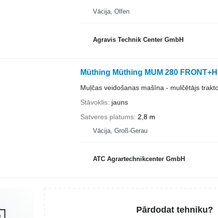
Vācija, Olfen
Agravis Technik Center GmbH
Müthing Müthing MUM 280 FRONT+
Muļčas veidošanas mašīna - mulčētājs trakt
Stāvoklis
jauns
Satveres platums
2,8 m
Vācija, Groß-Gerau
ATC Agrartechnikcenter GmbH
Pārdodat tehniku?