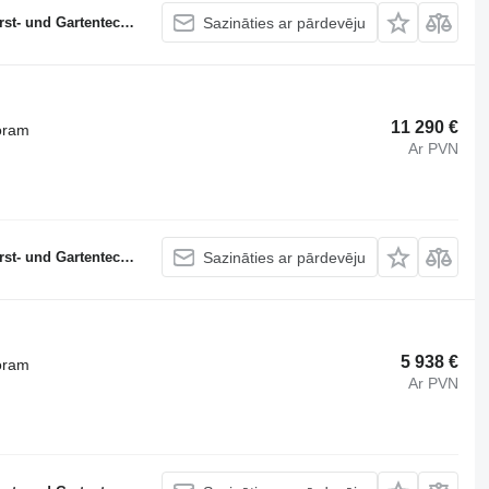
 und Gartentechnik
Sazināties ar pārdevēju
11 290 €
oram
Ar PVN
 und Gartentechnik
Sazināties ar pārdevēju
5 938 €
oram
Ar PVN