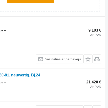
9 103 €
oram
Ar PVN
Sazināties ar pārdevēju
0-81, neuwertig, Bj.24
21 420 €
oram
Ar PVN