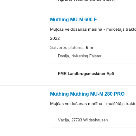
Müthing MU-M 600 F
Muļčas veidošanas mašīna - mulčētājs trakt
2022
Satveres platums
6 m
Dānija, Nykøbing Falster
FMR Landbrugsmaskiner ApS
Müthing Müthing MU-M 280 PRO
Muļčas veidošanas mašīna - mulčētājs trakt
Vācija, 27793 Wildeshausen