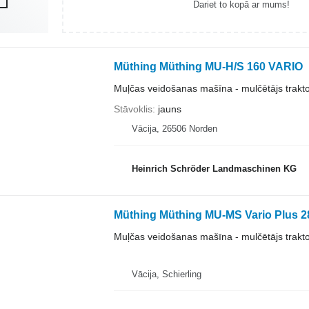
Dariet to kopā ar mums!
Müthing Müthing MU-H/S 160 VARIO
Muļčas veidošanas mašīna - mulčētājs trakt
Stāvoklis
jauns
Vācija, 26506 Norden
Heinrich Schröder Landmaschinen KG
Müthing Müthing MU-MS Vario Plus 28
Muļčas veidošanas mašīna - mulčētājs trakt
Vācija, Schierling