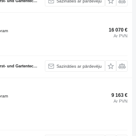
 und Gartentechnik
Sazināties ar pārdevēju
16 070 €
oram
Ar PVN
 und Gartentechnik
Sazināties ar pārdevēju
9 163 €
oram
Ar PVN