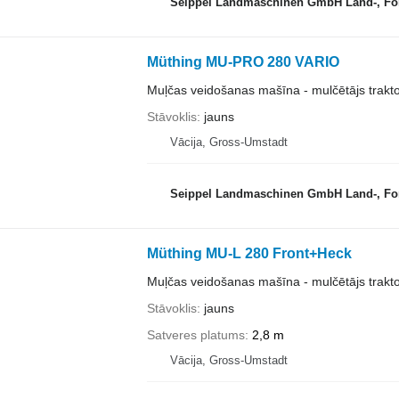
Seippel Landmaschinen GmbH Land-, Forst-
Müthing MU-PRO 280 VARIO
Muļčas veidošanas mašīna - mulčētājs trakt
Stāvoklis
jauns
Vācija, Gross-Umstadt
Seippel Landmaschinen GmbH Land-, Forst-
Müthing MU-L 280 Front+Heck
Muļčas veidošanas mašīna - mulčētājs trakt
Stāvoklis
jauns
Satveres platums
2,8 m
Vācija, Gross-Umstadt