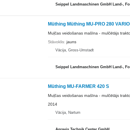
Seippel Landmaschinen GmbH Land-, Forst-
Müthing Müthing MU-PRO 280 VARIO
Muļčas veidošanas mašīna - mulčētājs trakt
Stāvoklis
jauns
Vācija, Gross-Umstadt
Seippel Landmaschinen GmbH Land-, Forst-
Müthing MU-FARMER 420 S
Muļčas veidošanas mašīna - mulčētājs trakt
2014
Vācija, Nartum
Agravis Technik Center GmbH