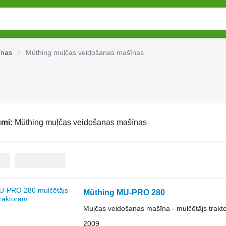
īnas
Müthing muļčas veidošanas mašīnas
umi:
Müthing muļčas veidošanas mašīnas
Müthing MU-PRO 280
Muļčas veidošanas mašīna - mulčētājs trakt
2009