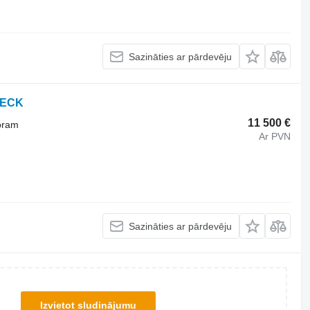
Sazināties ar pārdevēju
HECK
11 500 €
oram
Ar PVN
Sazināties ar pārdevēju
Izvietot sludinājumu