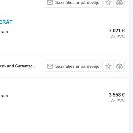
Sazināties ar pārdevēju
GERÄT
7 021 €
oram
Ar PVN
 und Gartentechnik
Sazināties ar pārdevēju
3 558 €
oram
Ar PVN