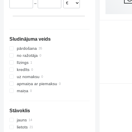
–
Sludinājuma veids
pārdošana
no ražotāja
līzings
kredīts
uz nomaksu
apmaiņa ar piemaksu
maiņa
Stāvoklis
jauns
lietots