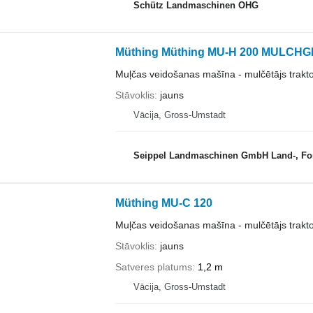
Schütz Landmaschinen OHG
Müthing Müthing MU-H 200 MULCH
Muļčas veidošanas mašīna - mulčētājs trakt
Stāvoklis
jauns
Vācija, Gross-Umstadt
Seippel Landmaschinen GmbH Land-, Forst-
Müthing MU-C 120
Muļčas veidošanas mašīna - mulčētājs trakt
Stāvoklis
jauns
Satveres platums
1,2 m
Vācija, Gross-Umstadt