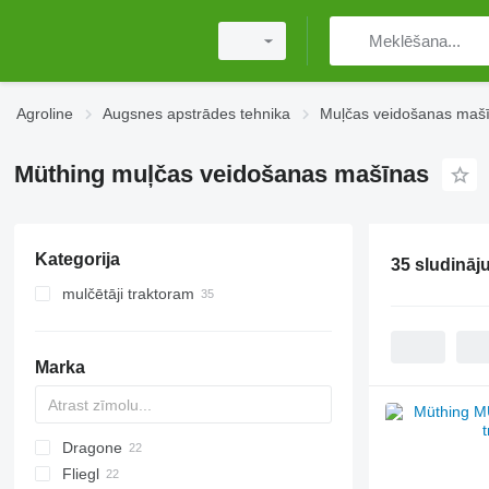
Agroline
Augsnes apstrādes tehnika
Muļčas veidošanas maš
Müthing muļčas veidošanas mašīnas
Kategorija
35 sludināj
mulčētāji traktoram
Marka
Dragone
AS
GKR
Z-series
CK
Sirio
Fliegl
PARK
VL
SMK