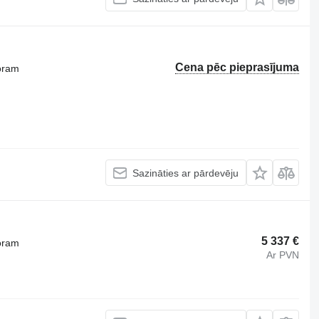
Cena pēc pieprasījuma
oram
Sazināties ar pārdevēju
5 337 €
oram
Ar PVN