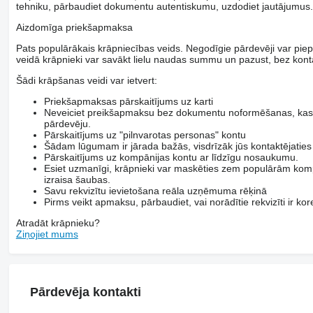
tehniku, pārbaudiet dokumentu autentiskumu, uzdodiet jautājumus.
Aizdomīga priekšapmaksa
Pats populārākais krāpniecības veids. Negodīgie pārdevēji var piep
veidā krāpnieki var savākt lielu naudas summu un pazust, bez kont
Šādi krāpšanas veidi var ietvert:
Priekšapmaksas pārskaitījums uz karti
Neveiciet preikšapmaksu bez dokumentu noformēšanas, kas a
pārdevēju.
Pārskaitījums uz "pilnvarotas personas" kontu
Šādam lūgumam ir jārada bažās, visdrīzāk jūs kontaktējaties
Pārskaitījums uz kompānijas kontu ar līdzīgu nosaukumu.
Esiet uzmanīgi, krāpnieki var maskēties zem populārām kom
izraisa šaubas.
Savu rekvizītu ievietošana reāla uzņēmuma rēķinā
Pirms veikt apmaksu, pārbaudiet, vai norādītie rekvizīti ir ko
Atradāt krāpnieku?
Ziņojiet mums
Pārdevēja kontakti