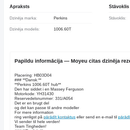
Apraksts
Stāvoklis
Dzinēja marka:
Perkins
Stāvoklis:
Dzinēja modelis:
1006.60T
Papildu informācija — Moyeu citas dzinēja r
Placering: HB03D04
### **Dansk:**
**Perkins 1006.60T hub**
Den har siddet i en Massey Ferguson
Motorkode: YH31430
Reservedelsnummer: 331/A054
Det er en brugt del
og det kan passe til andre modeller
For mere information
ring venligst på
pārādīt kontaktus
eller send en e-mail til
pārādī
Vi sender til hele verden!
Team Tingheden!