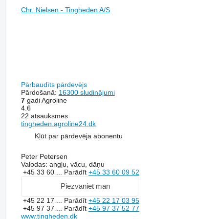
Chr. Nielsen - Tingheden A/S
Pārbaudīts pārdevējs
Pārdošanā:
16300 sludinājumi
7
gadi Agroline
4.6
22 atsauksmes
tingheden.agroline24.dk
Kļūt par pārdevēja abonentu
Peter Petersen
Valodas:
angļu, vācu, dāņu
+45 33 60 ...
Parādīt
+45 33 60 09 52
Piezvaniet man
+45 22 17 ...
Parādīt
+45 22 17 03 95
+45 97 37 ...
Parādīt
+45 97 37 52 77
www.tingheden.dk