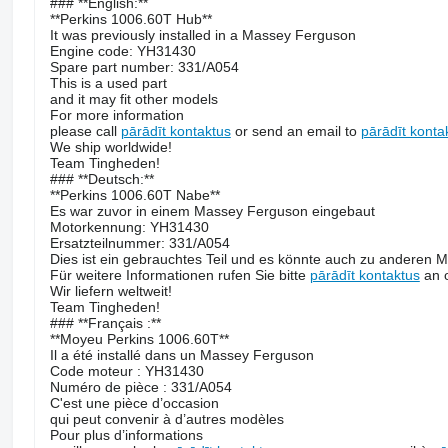
### **English:**
**Perkins 1006.60T Hub**
It was previously installed in a Massey Ferguson
Engine code: YH31430
Spare part number: 331/A054
This is a used part
and it may fit other models
For more information
please call
pārādīt kontaktus
or send an email to
pārādīt konta
We ship worldwide!
Team Tingheden!
### **Deutsch:**
**Perkins 1006.60T Nabe**
Es war zuvor in einem Massey Ferguson eingebaut
Motorkennung: YH31430
Ersatzteilnummer: 331/A054
Dies ist ein gebrauchtes Teil und es könnte auch zu anderen 
Für weitere Informationen rufen Sie bitte
pārādīt kontaktus
an o
Wir liefern weltweit!
Team Tingheden!
### **Français :**
**Moyeu Perkins 1006.60T**
Il a été installé dans un Massey Ferguson
Code moteur : YH31430
Numéro de pièce : 331/A054
C'est une pièce d’occasion
qui peut convenir à d’autres modèles
Pour plus d’informations