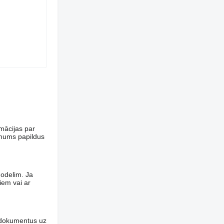
rmācijas par
 mums papildus
modelim. Ja
iem vai ar
n dokumentus uz