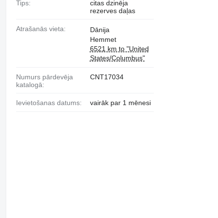
Tips:
citas dzinēja
rezerves daļas
Atrašanās vieta:
Dānija
Hemmet
6521 km to "United
States/Columbus"
Numurs pārdevēja
CNT17034
katalogā:
Ievietošanas datums:
vairāk par 1 mēnesi