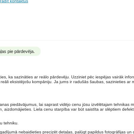
rādīt kontaktus
ļas pie pārdevēja.
es, ka sazināties ar reālo pārdevēju. Uzziniet pēc iespējas vairāk info
 reāli eksistējošu kompāniju. Ja jums ir radušās šaubas, sazinieties ar
šanas piedāvājumus, lai saprast vidējo cenu jūsu izvēlētajam tehnikas 
zdomājieties. Liela cenu starpība var būt saistīta ar slēptiem defekt
u tehniku.
dījumā nebaidieties precizēt detaļas, palūgt papildus fotogrāfijas u