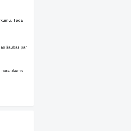
pirkumu. Tādā
das šaubas par
ja nosaukums