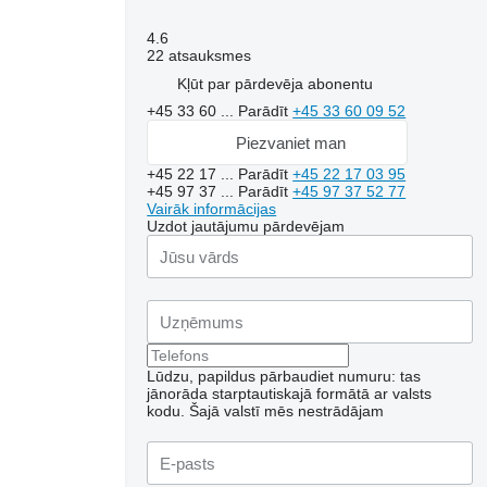
4.6
22 atsauksmes
Kļūt par pārdevēja abonentu
+45 33 60 ...
Parādīt
+45 33 60 09 52
Piezvaniet man
+45 22 17 ...
Parādīt
+45 22 17 03 95
+45 97 37 ...
Parādīt
+45 97 37 52 77
Vairāk informācijas
Uzdot jautājumu pārdevējam
Lūdzu, papildus pārbaudiet numuru: tas
jānorāda starptautiskajā formātā ar valsts
kodu.
Šajā valstī mēs nestrādājam