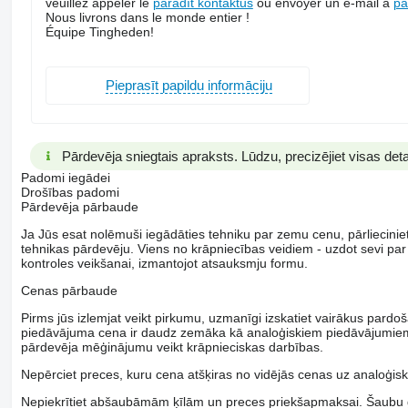
veuillez appeler le
pārādīt kontaktus
ou envoyer un e-mail à
pā
Nous livrons dans le monde entier !
Équipe Tingheden!
Pieprasīt papildu informāciju
Pārdevēja sniegtais apraksts. Lūdzu, precizējiet visas deta
Padomi iegādei
Drošības padomi
Pārdevēja pārbaude
Ja Jūs esat nolēmuši iegādāties tehniku par zemu cenu, pārliecinieti
tehnikas pārdevēju. Viens no krāpniecības veidiem - uzdot sevi par
kontroles veikšanai, izmantojot atsauksmju formu.
Cenas pārbaude
Pirms jūs izlemjat veikt pirkumu, uzmanīgi izskatiet vairākus pardo
piedāvājuma cena ir daudz zemāka kā analoģiskiem piedāvājumiem, ai
pārdevēja mēģinājumu veikt krāpnieciskas darbības.
Nepērciet preces, kuru cena atšķiras no vidējās cenas uz analoģisk
Nepiekrītiet abšaubāmām ķīlām un preces priekšapmaksai. Šaubu ga