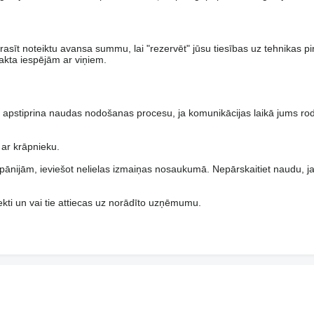
rasīt noteiktu avansa summu, lai "rezervēt" jūsu tiesības uz tehnikas 
akta iespējām ar viņiem.
pstiprina naudas nodošanas procesu, ja komunikācijas laikā jums ro
 ar krāpnieku.
pānijām, ieviešot nelielas izmaiņas nosaukumā. Nepārskaitiet naudu, 
rekti un vai tie attiecas uz norādīto uzņēmumu.