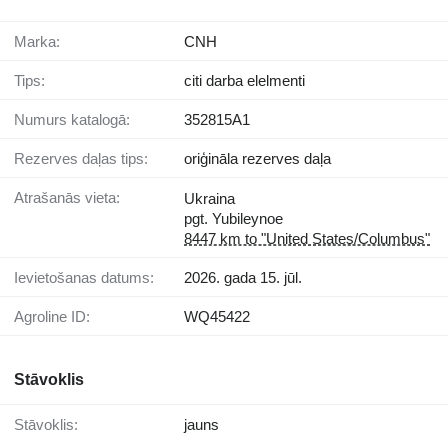
Marka:
CNH
Tips:
citi darba elelmenti
Numurs katalogā:
352815A1
Rezerves daļas tips:
oriģināla rezerves daļa
Atrašanās vieta:
Ukraina
pgt. Yubileynoe
8447 km to "United States/Columbus"
Ievietošanas datums:
2026. gada 15. jūl.
Agroline ID:
WQ45422
Stāvoklis
Stāvoklis:
jauns