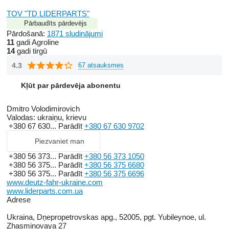
TOV "TD LIDERPARTS"
Pārbaudīts pārdevējs
Pārdošanā:
1871 sludinājumi
11
gadi Agroline
14
gadi tirgū
4.3
67 atsauksmes
Kļūt par pārdevēja abonentu
Dmitro Volodimirovich
Valodas:
ukraiņu, krievu
+380 67 630...
Parādīt
+380 67 630 9702
Piezvaniet man
+380 56 373...
Parādīt
+380 56 373 1050
+380 56 375...
Parādīt
+380 56 375 6680
+380 56 375...
Parādīt
+380 56 375 6696
www.deutz-fahr-ukraine.com
www.liderparts.com.ua
Adrese
Ukraina, Dņepropetrovskas apg., 52005, pgt. Yubileynoe, ul.
Zhasminovaya 27