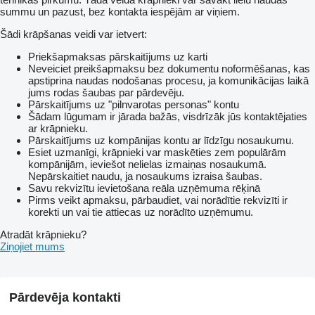
summu un pazust, bez kontakta iespējām ar viņiem.
Šādi krāpšanas veidi var ietvert:
Priekšapmaksas pārskaitījums uz karti
Neveiciet preikšapmaksu bez dokumentu noformēšanas, kas
apstiprina naudas nodošanas procesu, ja komunikācijas laikā
jums rodas šaubas par pārdevēju.
Pārskaitījums uz "pilnvarotas personas" kontu
Šādam lūgumam ir jārada bažās, visdrīzāk jūs kontaktējaties
ar krāpnieku.
Pārskaitījums uz kompānijas kontu ar līdzīgu nosaukumu.
Esiet uzmanīgi, krāpnieki var maskēties zem populārām
kompānijām, ieviešot nelielas izmaiņas nosaukumā.
Nepārskaitiet naudu, ja nosaukums izraisa šaubas.
Savu rekvizītu ievietošana reāla uzņēmuma rēķinā
Pirms veikt apmaksu, pārbaudiet, vai norādītie rekvizīti ir
korekti un vai tie attiecas uz norādīto uzņēmumu.
Atradāt krāpnieku?
Ziņojiet mums
Pārdevēja kontakti