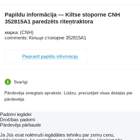
Papildu informācija — Kiltse stoporne CNH
352815A1 paredzēts riteņtraktora
марка: (CNH)
comments: Кільце стопорне 352815A1
Pieprasīt papildu informāciju
Svarīgi
Pārdevēja sniegtais apraksts. Lūdzu, precizējiet visas detaļas pie
pārdevēja.
Padomi iegādei
Drošības padomi
Pārdevēja pārbaude
Ja Jūs esat nolēmuši iegādāties tehniku par zemu cenu,