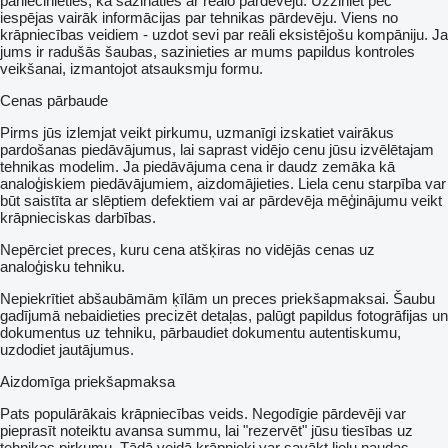
pārliecinieties, ka sazināties ar reālo pārdevēju. Uzziniet pēc
iespējas vairāk informācijas par tehnikas pārdevēju. Viens no
krāpniecības veidiem - uzdot sevi par reāli eksistējošu kompāniju. Ja
jums ir radušās šaubas, sazinieties ar mums papildus kontroles
veikšanai, izmantojot atsauksmju formu.
Cenas pārbaude
Pirms jūs izlemjat veikt pirkumu, uzmanīgi izskatiet vairākus
pardošanas piedāvājumus, lai saprast vidējo cenu jūsu izvēlētajam
tehnikas modelim. Ja piedāvājuma cena ir daudz zemāka kā
analoģiskiem piedāvājumiem, aizdomājieties. Liela cenu starpība var
būt saistīta ar slēptiem defektiem vai ar pārdevēja mēģinājumu veikt
krāpnieciskas darbības.
Nepērciet preces, kuru cena atšķiras no vidējās cenas uz
analoģisku tehniku.
Nepiekrītiet abšaubāmām ķīlām un preces priekšapmaksai. Šaubu
gadījumā nebaidieties precizēt detaļas, palūgt papildus fotogrāfijas un
dokumentus uz tehniku, pārbaudiet dokumentu autentiskumu,
uzdodiet jautājumus.
Aizdomīga priekšapmaksa
Pats populārākais krāpniecības veids. Negodīgie pārdevēji var
pieprasīt noteiktu avansa summu, lai "rezervēt" jūsu tiesības uz
tehnikas pirkumu. Tādā veidā krāpnieki var savākt lielu naudas