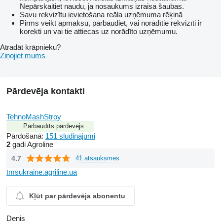
Nepārskaitiet naudu, ja nosaukums izraisa šaubas.
Savu rekvizītu ievietošana reāla uzņēmuma rēķinā
Pirms veikt apmaksu, pārbaudiet, vai norādītie rekvizīti ir
korekti un vai tie attiecas uz norādīto uzņēmumu.
Atradāt krāpnieku?
Ziņojiet mums
Pārdevēja kontakti
TehnoMashStroy
Pārbaudīts pārdevējs
Pārdošanā:
151 sludinājumi
2
gadi Agroline
4.7
41 atsauksmes
tmsukraine.agriline.ua
Kļūt par pārdevēja abonentu
Denis