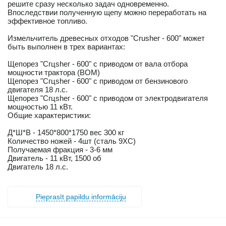
решите сразу несколько задач одновременно.
Впоследствии полученную щепу можно переработать на
эффективное топливо.
Измельчитель древесных отходов "Сrusher - 600" может
быть выполнен в трех вариантах:
Щепорез "Сгцѕһег - 600" с приводом от вала отбора
мощности трактора (ВОМ)
Щепорез "Сгцѕһег - 600" с приводом от бензинового
двигателя 18 л.с.
Щепорез "Сгцѕһег - 600" с приводом от электродвигателя
мощностью 11 кВт.
Общие характеристики:
Д*Ш*В - 1450*800*1750 вес 300 кг
Количество ножей - 4шт (сталь 9ХС)
Получаемая фракция - 3-6 мм
Двигатель - 11 кВт, 1500 об
Двигатель 18 л.с.
Pieprasīt papildu informāciju