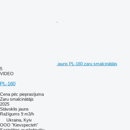
jauns PL-160 zaru smalcinātājs
5
VIDEO
PL-160
Cena pēc pieprasījuma
Zaru smalcinātājs
2025
Stāvoklis
jauns
Ražīgums
9 m3/h
Ukraina, Kyiv
OOO "Kievspecteh"
Sazināties ar pārdevēju