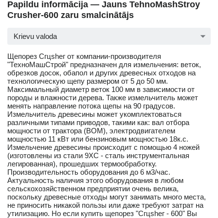
Papildu informācija — Jauns TehnoMashStroy
Crusher-600 zaru smalcinātājs
Krievu valoda
Щепорез Сгцѕһег от компании-производителя
"ТехноМашСтрой" предназначен для измельчения: веток,
обрезков досок, обапол и других древесных отходов на
технологическую щепу размером от 5 до 50 мм.
Максимальный диаметр веток 100 мм в зависимости от
породы и влажности дерева. Также измельчитель может
менять направление потока щепы на 90 градусов.
Измельчитель древесины может укомплектоваться
различными типами приводов, такими как: вал отбора
мощности от трактора (ВОМ), электродвигателем
мощностью 11 кВт или бензиновым мощностью 18к.с.
Измельчение древесины происходит с помощью 4 ножей
(изготовлены из стали 9ХС - сталь инструментальная
легированная), прошедших термообработку.
Производительность оборудования до 6 м3/час.
Актуальность наличия этого оборудования в любом
сельскохозяйственном предприятии очень велика,
поскольку древесные отходы могут занимать много места,
не приносить никакой пользы или даже требуют затрат на
утилизацию. Но если купить щепорез "Сгцѕһег - 600" Вы