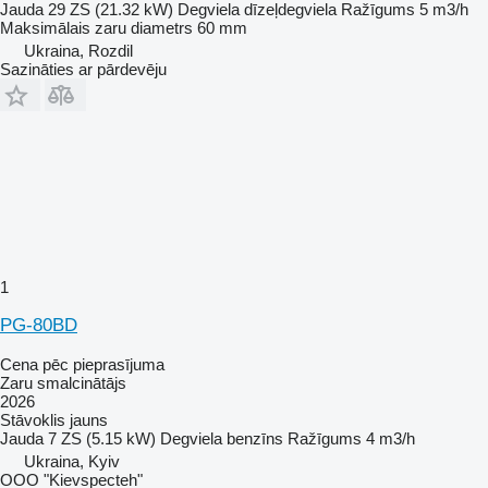
Jauda
29 ZS (21.32 kW)
Degviela
dīzeļdegviela
Ražīgums
5 m3/h
Maksimālais zaru diametrs
60 mm
Ukraina, Rozdil
Sazināties ar pārdevēju
1
PG-80BD
Cena pēc pieprasījuma
Zaru smalcinātājs
2026
Stāvoklis
jauns
Jauda
7 ZS (5.15 kW)
Degviela
benzīns
Ražīgums
4 m3/h
Ukraina, Kyiv
OOO "Kievspecteh"