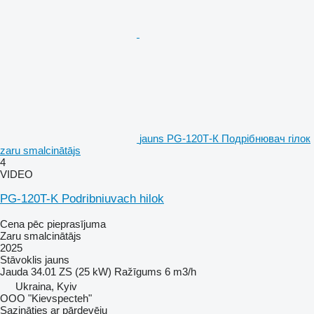
jauns PG-120Т-К Подрібнювач гілок
zaru smalcinātājs
4
VIDEO
PG-120T-K Podribniuvach hilok
Cena pēc pieprasījuma
Zaru smalcinātājs
2025
Stāvoklis
jauns
Jauda
34.01 ZS (25 kW)
Ražīgums
6 m3/h
Ukraina, Kyiv
OOO "Kievspecteh"
Sazināties ar pārdevēju