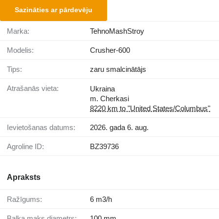
Sazināties ar pārdevēju
Marka:
TehnoMashStroy
Modelis:
Crusher-600
Tips:
zaru smalcinātājs
Atrašanās vieta:
Ukraina
m. Cherkasi
8220 km to "United States/Columbus"
Ievietošanas datums:
2026. gada 6. aug.
Agroline ID:
BZ39736
Apraksts
Ražīgums:
6 m3/h
Baļķa maks.diametrs:
100 mm