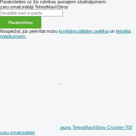
Parakstieties uz šis rubrikas jaunajiem sludinājumiem
zaru smalcinātāji
TehnoMashStroy
Parakstīties
Nospiežot, jūs piekrītat mūsu
konfidencialitātes politikai
un
lietotāja
noteikumiem
.
jauns TehnoMashStroy Crusher-700
zaru smalcinātājs