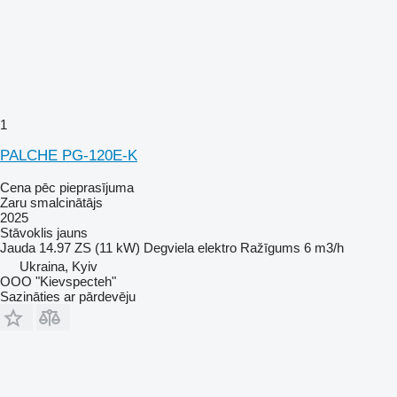
1
PALCHE PG-120E-K
Cena pēc pieprasījuma
Zaru smalcinātājs
2025
Stāvoklis
jauns
Jauda
14.97 ZS (11 kW)
Degviela
elektro
Ražīgums
6 m3/h
Ukraina, Kyiv
OOO "Kievspecteh"
Sazināties ar pārdevēju