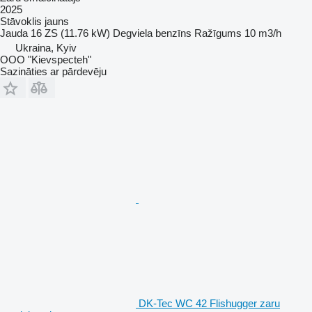
2025
Stāvoklis
jauns
Jauda
16 ZS (11.76 kW)
Degviela
benzīns
Ražīgums
10 m3/h
Ukraina, Kyiv
OOO "Kievspecteh"
Sazināties ar pārdevēju
DK-Tec WC 42 Flishugger zaru