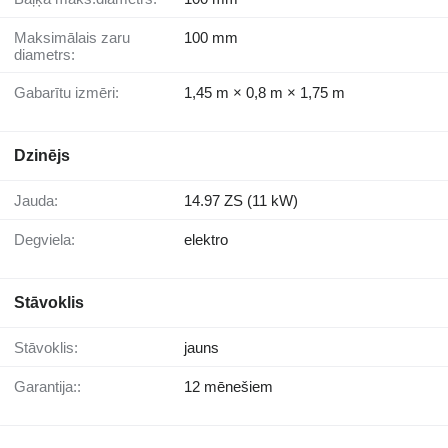
Maksimālais zaru
100 mm
diametrs:
Gabarītu izmēri:
1,45 m × 0,8 m × 1,75 m
Dzinējs
Jauda:
14.97 ZS (11 kW)
Degviela:
elektro
Stāvoklis
Stāvoklis:
jauns
Garantija::
12 mēnešiem