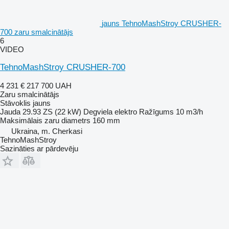
jauns TehnoMashStroy CRUSHER-
700 zaru smalcinātājs
6
VIDEO
TehnoMashStroy CRUSHER-700
4 231 €
217 700 UAH
Zaru smalcinātājs
Stāvoklis
jauns
Jauda
29.93 ZS (22 kW)
Degviela
elektro
Ražīgums
10 m3/h
Maksimālais zaru diametrs
160 mm
Ukraina, m. Cherkasi
TehnoMashStroy
Sazināties ar pārdevēju