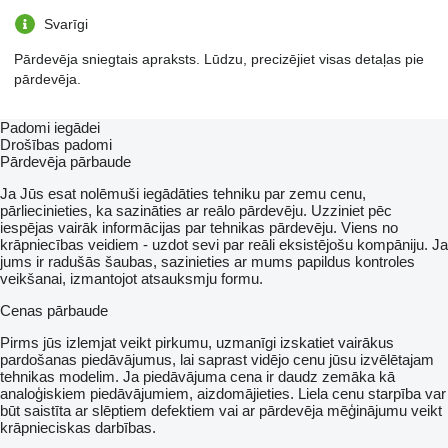
Svarīgi
Pārdevēja sniegtais apraksts. Lūdzu, precizējiet visas detaļas pie
pārdevēja.
Padomi iegādei
Drošības padomi
Pārdevēja pārbaude
Ja Jūs esat nolēmuši iegādāties tehniku par zemu cenu,
pārliecinieties, ka sazināties ar reālo pārdevēju. Uzziniet pēc
iespējas vairāk informācijas par tehnikas pārdevēju. Viens no
krāpniecības veidiem - uzdot sevi par reāli eksistējošu kompāniju. Ja
jums ir radušās šaubas, sazinieties ar mums papildus kontroles
veikšanai, izmantojot atsauksmju formu.
Cenas pārbaude
Pirms jūs izlemjat veikt pirkumu, uzmanīgi izskatiet vairākus
pardošanas piedāvājumus, lai saprast vidējo cenu jūsu izvēlētajam
tehnikas modelim. Ja piedāvājuma cena ir daudz zemāka kā
analoģiskiem piedāvājumiem, aizdomājieties. Liela cenu starpība var
būt saistīta ar slēptiem defektiem vai ar pārdevēja mēģinājumu veikt
krāpnieciskas darbības.