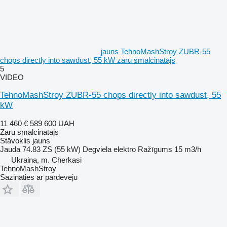
jauns TehnoMashStroy ZUBR-55
chops directly into sawdust, 55 kW zaru smalcinātājs
5
VIDEO
TehnoMashStroy ZUBR-55 chops directly into sawdust, 55
kW
11 460 €
589 600 UAH
Zaru smalcinātājs
Stāvoklis
jauns
Jauda
74.83 ZS (55 kW)
Degviela
elektro
Ražīgums
15 m3/h
Ukraina, m. Cherkasi
TehnoMashStroy
Sazināties ar pārdevēju