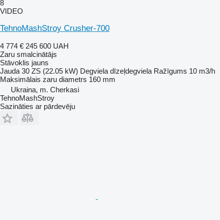
8
VIDEO
TehnoMashStroy Crusher-700
4 774 €
245 600 UAH
Zaru smalcinātājs
Stāvoklis
jauns
Jauda
30 ZS (22.05 kW)
Degviela
dīzeļdegviela
Ražīgums
10 m3/h
Maksimālais zaru diametrs
160 mm
Ukraina, m. Cherkasi
TehnoMashStroy
Sazināties ar pārdevēju