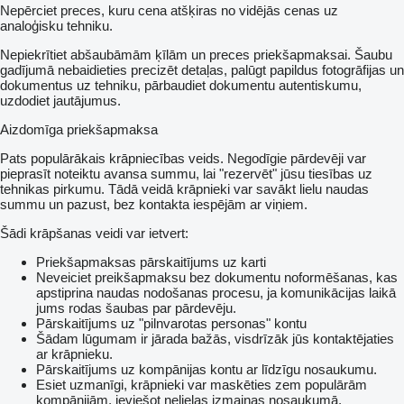
Nepērciet preces, kuru cena atšķiras no vidējās cenas uz
analoģisku tehniku.
Nepiekrītiet abšaubāmām ķīlām un preces priekšapmaksai. Šaubu
gadījumā nebaidieties precizēt detaļas, palūgt papildus fotogrāfijas un
dokumentus uz tehniku, pārbaudiet dokumentu autentiskumu,
uzdodiet jautājumus.
Aizdomīga priekšapmaksa
Pats populārākais krāpniecības veids. Negodīgie pārdevēji var
pieprasīt noteiktu avansa summu, lai "rezervēt" jūsu tiesības uz
tehnikas pirkumu. Tādā veidā krāpnieki var savākt lielu naudas
summu un pazust, bez kontakta iespējām ar viņiem.
Šādi krāpšanas veidi var ietvert:
Priekšapmaksas pārskaitījums uz karti
Neveiciet preikšapmaksu bez dokumentu noformēšanas, kas
apstiprina naudas nodošanas procesu, ja komunikācijas laikā
jums rodas šaubas par pārdevēju.
Pārskaitījums uz "pilnvarotas personas" kontu
Šādam lūgumam ir jārada bažās, visdrīzāk jūs kontaktējaties
ar krāpnieku.
Pārskaitījums uz kompānijas kontu ar līdzīgu nosaukumu.
Esiet uzmanīgi, krāpnieki var maskēties zem populārām
kompānijām, ieviešot nelielas izmaiņas nosaukumā.