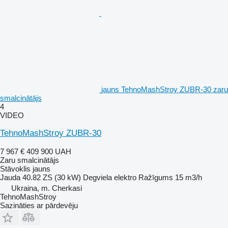
jauns TehnoMashStroy ZUBR-30 zaru
smalcinātājs
4
VIDEO
TehnoMashStroy ZUBR-30
7 967 €
409 900 UAH
Zaru smalcinātājs
Stāvoklis
jauns
Jauda
40.82 ZS (30 kW)
Degviela
elektro
Ražīgums
15 m3/h
Ukraina, m. Cherkasi
TehnoMashStroy
Sazināties ar pārdevēju