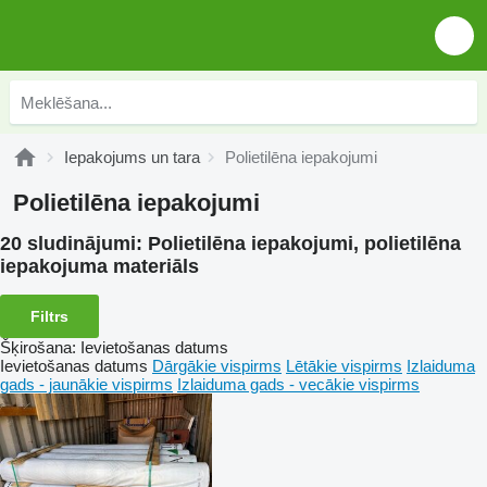
Iepakojums un tara
Polietilēna iepakojumi
Polietilēna iepakojumi
20 sludinājumi:
Polietilēna iepakojumi, polietilēna
iepakojuma materiāls
Filtrs
Šķirošana
:
Ievietošanas datums
Ievietošanas datums
Dārgākie vispirms
Lētākie vispirms
Izlaiduma
gads - jaunākie vispirms
Izlaiduma gads - vecākie vispirms