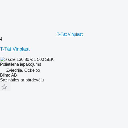
T-Tät Vinplast
4
T-Tät Vinplast
136,80 €
1 500 SEK
Polietilēna iepakojums
Zviedrija, Ockelbo
Blinto AB
Sazināties ar pārdevēju