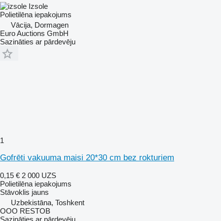
Izsole
Polietilēna iepakojums
Vācija, Dormagen
Euro Auctions GmbH
Sazināties ar pārdevēju
1
Gofrēti vakuuma maisi 20*30 cm bez rokturiem
0,15 €
2 000 UZS
Polietilēna iepakojums
Stāvoklis
jauns
Uzbekistāna, Toshkent
OOO RESTOB
Sazināties ar pārdevēju