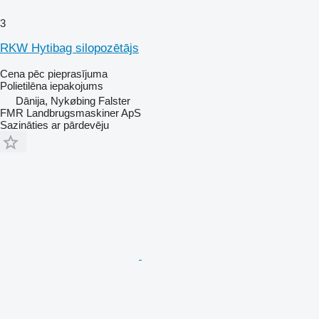
3
RKW Hytibag silopozētājs
Cena pēc pieprasījuma
Polietilēna iepakojums
Dānija, Nykøbing Falster
FMR Landbrugsmaskiner ApS
Sazināties ar pārdevēju