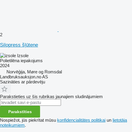
2
Silopress šļūtene
Izsole
Polietilēna iepakojums
2024
Norvēģija, Møre og Romsdal
Landbruksauksjon.no AS
Sazināties ar pārdevēju
Parakstieties uz šis rubrikas jaunajiem sludinājumiem
Parakstīties
Nospiežot, jūs piekrītat mūsu
konfidencialitātes politikai
un
lietotāja
noteikumiem
.