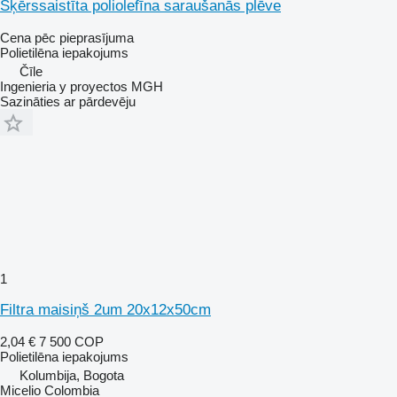
Šķērssaistīta poliolefīna saraušanās plēve
Cena pēc pieprasījuma
Polietilēna iepakojums
Čīle
Ingenieria y proyectos MGH
Sazināties ar pārdevēju
1
Filtra maisiņš 2um 20x12x50cm
2,04 €
7 500 COP
Polietilēna iepakojums
Kolumbija, Bogota
Micelio Colombia