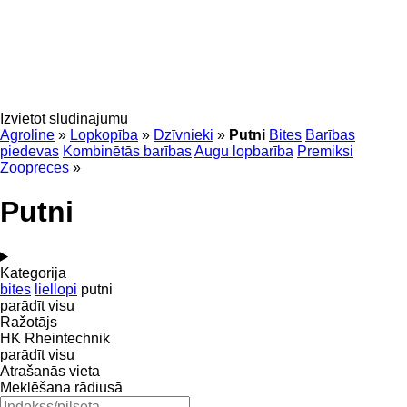
Izvietot sludinājumu
Agroline
»
Lopkopība
»
Dzīvnieki
»
Putni
Bites
Barības
piedevas
Kombinētās barības
Augu lopbarība
Premiksi
Zoopreces
»
Putni
Kategorija
bites
liellopi
putni
parādīt visu
Ražotājs
HK Rheintechnik
parādīt visu
Atrašanās vieta
Meklēšana rādiusā