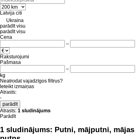
Latvija
citi
Ukraina
parādīt visu
parādīt visu
Cena
–
Raksturojumi
Pašmasa
–
kg
Neatrodat vajadzīgos filtrus?
Ieteikt izmaiņas
Atrasts:
-
parādīt
Atrasts:
1 sludinājums
Parādīt
1 sludinājums:
Putni, mājputni, mājas
putns