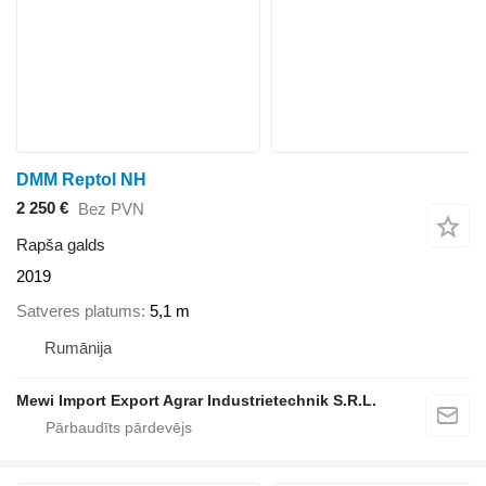
DMM Reptol NH
2 250 €
Bez PVN
Rapša galds
2019
Satveres platums
5,1 m
Rumānija
Mewi Import Export Agrar Industrietechnik S.R.L.