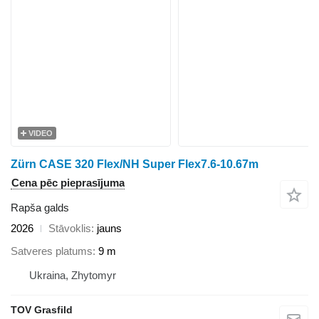
VIDEO
Zürn CASE 320 Flex/NH Super Flex7.6-10.67m
Cena pēc pieprasījuma
Rapša galds
2026
Stāvoklis
jauns
Satveres platums
9 m
Ukraina, Zhytomyr
TOV Grasfild