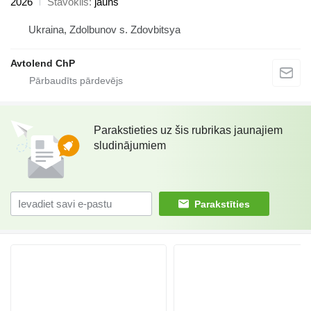
2026
Stāvoklis
jauns
Ukraina, Zdolbunov s. Zdovbitsya
Avtolend ChP
Parakstieties uz šis rubrikas jaunajiem
sludinājumiem
Parakstīties