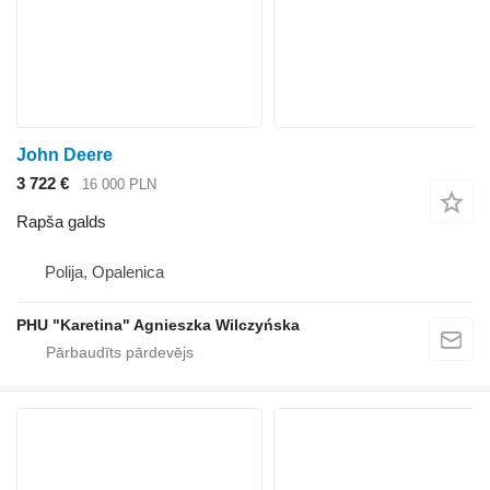
John Deere
3 722 €
16 000 PLN
Rapša galds
Polija, Opalenica
PHU "Karetina" Agnieszka Wilczyńska