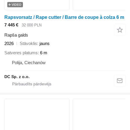
VIDEO
Rapsvorsatz / Rape cutter / Barre de coupe à colza 6 m
7 445 €
32 000 PLN
Rapša galds
2026
Stāvoklis
jauns
Satveres platums
6 m
Polija, Ciechanów
DC Sp. z o.o.