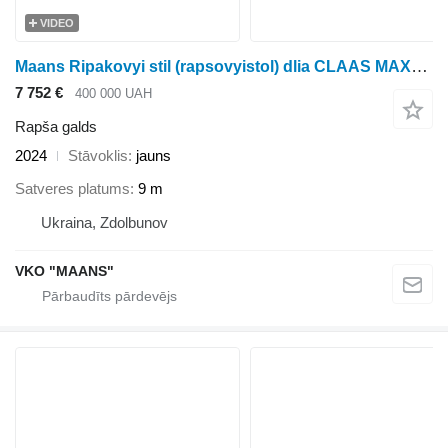
VIDEO
Maans Ripakovyi stil (rapsovyistol) dlia CLAAS MAXFLEX 1350
7 752 €
400 000 UAH
Rapša galds
2024
Stāvoklis
jauns
Satveres platums
9 m
Ukraina, Zdolbunov
VKO "MAANS"