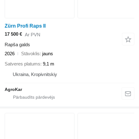
Zürn Profi Raps II
17 500 €
Ar PVN
Rapša galds
2026
Stāvoklis
jauns
Satveres platums
9,1 m
Ukraina, Kropivnitskiy
AgroKar