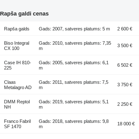
Rapša galdi cenas
Rapša galds
Gads: 2007, satveres platums: 5 m
2 600 €
Biso Integral
Gads: 2010, satveres platums: 7,35
3 500 €
CX 100
m
Case IH 810-
Gads: 2005, satveres platums: 6,1
6 502 €
225
m
Claas
Gads: 2011, satveres platums: 7,5
3 750 €
Metalagro AD
m
DMM Reptol
Gads: 2019, satveres platums: 5,1
2 250 €
NH
m
Franco Fabril
Gads: 2018, satveres platums: 9,8
18 000 €
SF 1470
m