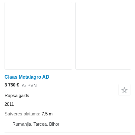
Claas Metalagro AD
3 750 €
Ar PVN
Rapša galds
2011
Satveres platums
7,5 m
Rumānija, Tarcea, Bihor