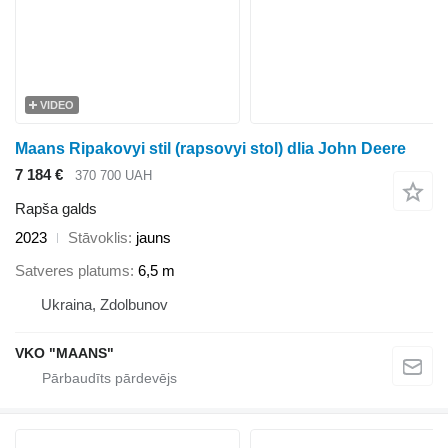
VIDEO
Maans Ripakovyi stil (rapsovyi stol) dlia John Deere
7 184 €
370 700 UAH
Rapša galds
2023
Stāvoklis
jauns
Satveres platums
6,5 m
Ukraina, Zdolbunov
VKO "MAANS"