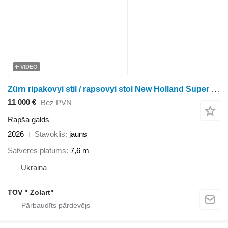
VIDEO
Zürn ripakovyi stil / rapsovyi stol New Holland Super Flex
11 000 €
Bez PVN
Rapša galds
2026
Stāvoklis
jauns
Satveres platums
7,6 m
Ukraina
TOV " Zolart"