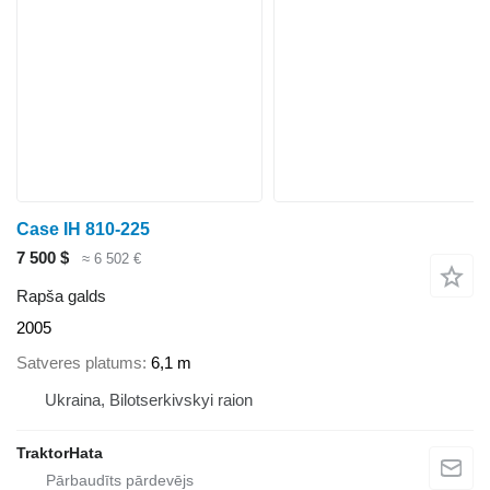
Case IH 810-225
7 500 $
≈ 6 502 €
Rapša galds
2005
Satveres platums
6,1 m
Ukraina, Bilotserkivskyi raion
TraktorHata