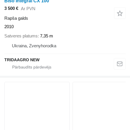
Biso Integral CX 100
3 500 €
Ar PVN
Rapša galds
2010
Satveres platums
7,35 m
Ukraina, Zvenyhorodka
TRIDAAGRO NEW