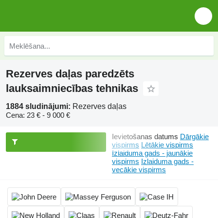
Rezerves daļas paredzēts
lauksaimniecības tehnikas
1884 sludinājumi:
Rezerves daļas
Cena:
23 € - 9 000 €
Ievietošanas datums
Dārgākie
vispirms
Lētākie vispirms
Izlaiduma gads - jaunākie
vispirms
Izlaiduma gads -
vecākie vispirms