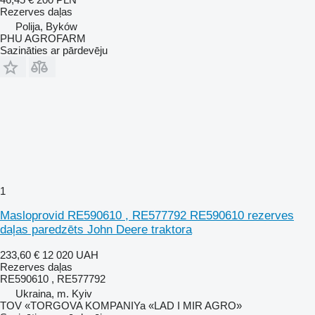
Rezerves daļas
Polija, Byków
PHU AGROFARM
Sazināties ar pārdevēju
1
Masloprovid RE590610 , RE577792 RE590610 rezerves
daļas paredzēts John Deere traktora
233,60 €
12 020 UAH
Rezerves daļas
RE590610 , RE577792
Ukraina, m. Kyiv
TOV «TORGOVA KOMPANIYa «LAD I MIR AGRO»