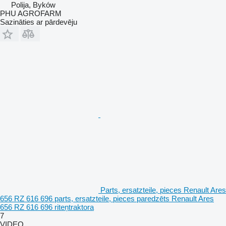
Polija, Byków
PHU AGROFARM
Sazināties ar pārdevēju
Parts, ersatzteile, pieces Renault Ares
656 RZ 616 696 parts, ersatzteile, pieces paredzēts Renault Ares
656 RZ 616 696 riteņtraktora
7
VIDEO