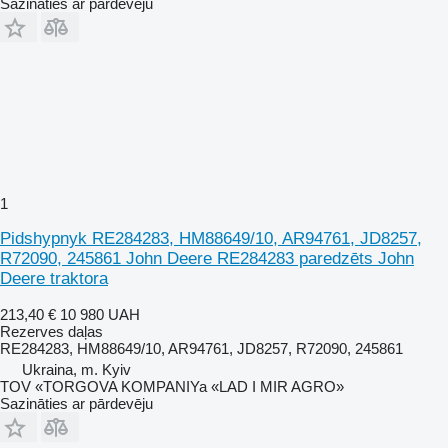
Sazināties ar pārdevēju
1
Pidshypnyk RE284283, HM88649/10, AR94761, JD8257,
R72090, 245861 John Deere RE284283 paredzēts John
Deere traktora
213,40 €
10 980 UAH
Rezerves daļas
RE284283, HM88649/10, AR94761, JD8257, R72090, 245861
Ukraina, m. Kyiv
TOV «TORGOVA KOMPANIYa «LAD I MIR AGRO»
Sazināties ar pārdevēju