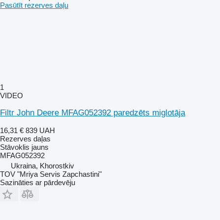
Pasūtīt rezerves daļu
1
VIDEO
Filtr John Deere MFAG052392 paredzēts miglotāja
16,31 €
839 UAH
Rezerves daļas
Stāvoklis
jauns
MFAG052392
Ukraina, Khorostkiv
TOV "Mriya Servis Zapchastini"
Sazināties ar pārdevēju