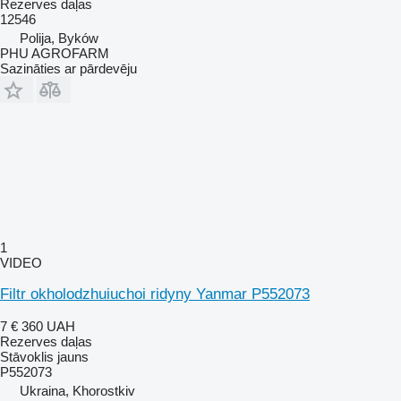
Rezerves daļas
12546
Polija, Byków
PHU AGROFARM
Sazināties ar pārdevēju
1
VIDEO
Filtr okholodzhuiuchoi ridyny Yanmar P552073
7 €
360 UAH
Rezerves daļas
Stāvoklis
jauns
P552073
Ukraina, Khorostkiv