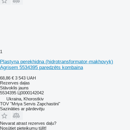
1
Plastyna perekhidna (hidrotransformator-makhovyk)
Agrisem 5534395 paredzēts kombaina
68,86 €
3 543 UAH
Rezerves daļas
Stāvoklis
jauns
5534395 Ц0000142042
Ukraina, Khorostkiv
TOV "Mriya Servis Zapchastini"
Sazināties ar pārdevēju
Nevarat atrast rezerves daļu?
Nosūtiet pieteikumu tūlīt!