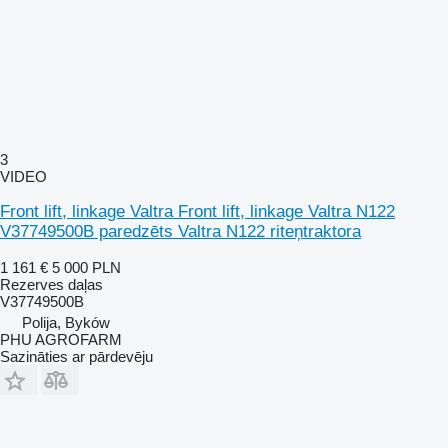
3
VIDEO
Front lift, linkage Valtra Front lift, linkage Valtra N122
V37749500B paredzēts Valtra N122 riteņtraktora
1 161 €
5 000 PLN
Rezerves daļas
V37749500B
Polija, Byków
PHU AGROFARM
Sazināties ar pārdevēju