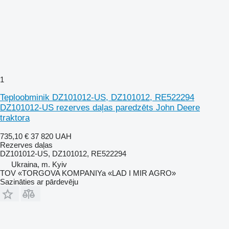
1
Teploobminik DZ101012-US, DZ101012, RE522294
DZ101012-US rezerves daļas paredzēts John Deere
traktora
735,10 €
37 820 UAH
Rezerves daļas
DZ101012-US, DZ101012, RE522294
Ukraina, m. Kyiv
TOV «TORGOVA KOMPANIYa «LAD I MIR AGRO»
Sazināties ar pārdevēju