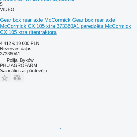
5
VIDEO
Gear box rear axle McCormick Gear box rear axle
McCormick CX 105 xtra 373360A1 paredzēts McCormick
CX 105 xtra riteņtraktora
4 412 €
19 000 PLN
Rezerves daļas
373360A1
Polija, Byków
PHU AGROFARM
Sazināties ar pārdevēju