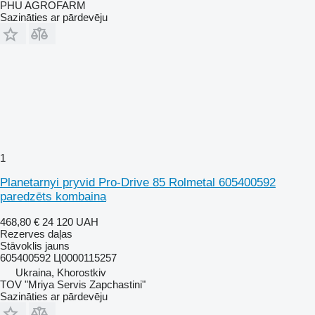
PHU AGROFARM
Sazināties ar pārdevēju
1
Planetarnyi pryvid Pro-Drive 85 Rolmetal 605400592
paredzēts kombaina
468,80 €
24 120 UAH
Rezerves daļas
Stāvoklis
jauns
605400592 Ц0000115257
Ukraina, Khorostkiv
TOV "Mriya Servis Zapchastini"
Sazināties ar pārdevēju