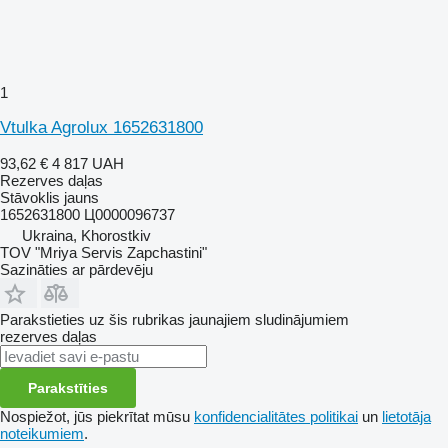
1
Vtulka Agrolux 1652631800
93,62 €
4 817 UAH
Rezerves daļas
Stāvoklis
jauns
1652631800 Ц0000096737
Ukraina, Khorostkiv
TOV "Mriya Servis Zapchastini"
Sazināties ar pārdevēju
Parakstieties uz šis rubrikas jaunajiem sludinājumiem
rezerves daļas
Parakstīties
Nospiežot, jūs piekrītat mūsu
konfidencialitātes politikai
un
lietotāja
noteikumiem
.