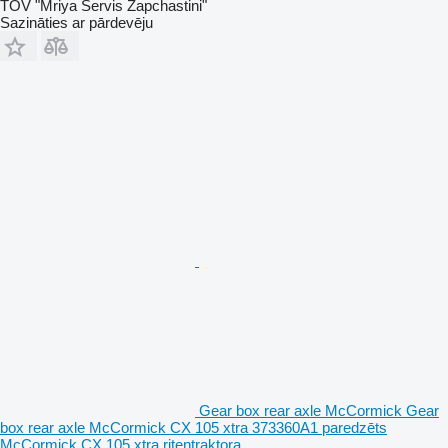
TOV "Mriya Servis Zapchastini"
Sazināties ar pārdevēju
Gear box rear axle McCormick Gear
box rear axle McCormick CX 105 xtra 373360A1 paredzēts
McCormick CX 105 xtra riteņtraktora