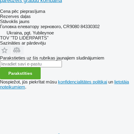
paredzēts graudu kombaina
Cena pēc pieprasījuma
Rezerves daļas
Stāvoklis
jauns
Головка елеватору зернового, CR9080 84330302
Ukraina, pgt. Yubileynoe
TOV "TD LIDERPARTS"
Sazināties ar pārdevēju
Parakstieties uz šis rubrikas jaunajiem sludinājumiem
Parakstīties
Nospiežot, jūs piekrītat mūsu
konfidencialitātes politikai
un
lietotāja
noteikumiem
.