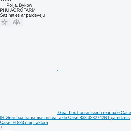
Polija, Byków
PHU AGROFARM
Sazināties ar pārdevēju
Gear box transmission rear axle Case
IH Gear box transmission rear axle Case 833 3232742R1 paredzēts
Case IH 833 riteņtraktora
7