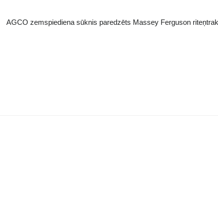
AGCO zemspiediena sūknis paredzēts Massey Ferguson riteņtrak