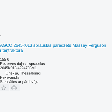
1
AGCO 2645K013 sprauslas paredzēts Massey Ferguson
riteņtraktora
155 €
Rezerves daļas - sprauslas
2645K013 4224798M1
Grieķija, Thessaloniki
Pexlivanidis
Sazināties ar pārdevēju