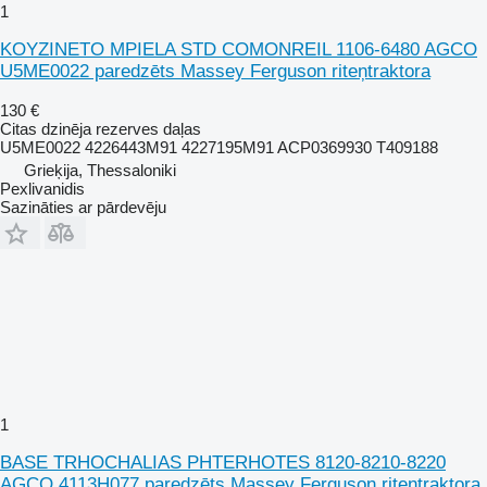
1
KOYZINETO MPIELA STD COMONREIL 1106-6480 AGCO
U5ME0022 paredzēts Massey Ferguson riteņtraktora
130 €
Citas dzinēja rezerves daļas
U5ME0022 4226443M91 4227195M91 ACP0369930 T409188
Grieķija, Thessaloniki
Pexlivanidis
Sazināties ar pārdevēju
1
BASE TRHOCHALIAS PHTERHOTES 8120-8210-8220
AGCO 4113H077 paredzēts Massey Ferguson riteņtraktora