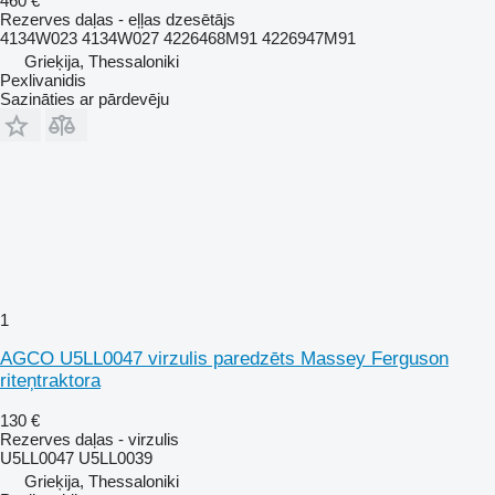
460 €
Rezerves daļas - eļļas dzesētājs
4134W023 4134W027 4226468M91 4226947M91
Grieķija, Thessaloniki
Pexlivanidis
Sazināties ar pārdevēju
1
AGCO U5LL0047 virzulis paredzēts Massey Ferguson
riteņtraktora
130 €
Rezerves daļas - virzulis
U5LL0047 U5LL0039
Grieķija, Thessaloniki