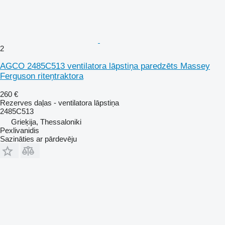
2
AGCO 2485C513 ventilatora lāpstiņa paredzēts Massey
Ferguson riteņtraktora
260 €
Rezerves daļas - ventilatora lāpstiņa
2485C513
Grieķija, Thessaloniki
Pexlivanidis
Sazināties ar pārdevēju