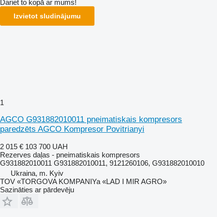
Dariet to kopā ar mums!
Izvietot sludinājumu
1
AGCO G931882010011 pneimatiskais kompresors
paredzēts AGCO Kompresor Povitrianyi
2 015 €
103 700 UAH
Rezerves daļas - pneimatiskais kompresors
G931882010011 G931882010011, 9121260106, G931882010010
Ukraina, m. Kyiv
TOV «TORGOVA KOMPANIYa «LAD I MIR AGRO»
Sazināties ar pārdevēju