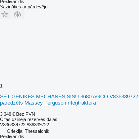
Pexlivanidis
Sazināties ar pārdevēju
1
SET GENIKES MECHANES SISU 3680 AGCO V836339722
paredzēts Massey Ferguson riteņtraktora
3 348 €
Bez PVN
Citas dzinēja rezerves daļas
V836339722 836339722
Grieķija, Thessaloniki
Pexlivanidis