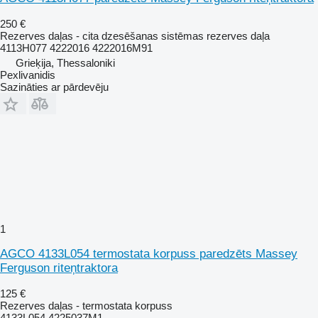
250 €
Rezerves daļas - cita dzesēšanas sistēmas rezerves daļa
4113H077 4222016 4222016M91
Grieķija, Thessaloniki
Pexlivanidis
Sazināties ar pārdevēju
1
AGCO 4133L054 termostata korpuss paredzēts Massey
Ferguson riteņtraktora
125 €
Rezerves daļas - termostata korpuss
4133L054 4225037M1