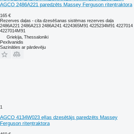
AGCO 2486A221 paredzēts Massey Ferguson riteņtraktora
165 €
Rezerves daļas - cita dzesēšanas sistēmas rezerves daļa
2486A221 2486A213 2486A241 4224365M91 4225234M91 4227014
4227014M91
Grieķija, Thessaloniki
Pexlivanidis
Sazināties ar pārdevēju
1
AGCO 4134W023 eļļas dzesētājs paredzēts Massey
Ferguson riteņtraktora