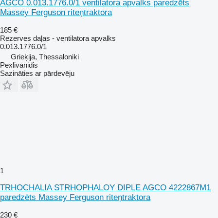
AGCO 0.013.1776.0/1 ventilatora apvalks paredzēts
Massey Ferguson riteņtraktora
185 €
Rezerves daļas - ventilatora apvalks
0.013.1776.0/1
Grieķija, Thessaloniki
Pexlivanidis
Sazināties ar pārdevēju
1
TRHOCHALIA STRHOPHALOY DIPLE AGCO 4222867M1
paredzēts Massey Ferguson riteņtraktora
230 €