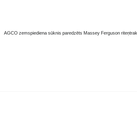
AGCO zemspiediena sūknis paredzēts Massey Ferguson riteņtrak