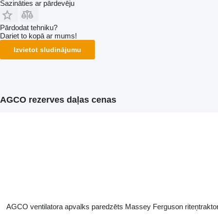
Sazināties ar pārdevēju
Pārdodat tehniku?
Dariet to kopā ar mums!
Izvietot sludinājumu
AGCO rezerves daļas cenas
AGCO ventilatora apvalks paredzēts Massey Ferguson riteņtrakto