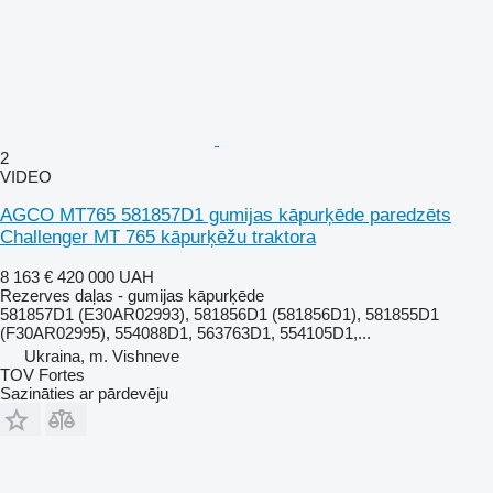
2
VIDEO
AGCO MT765 581857D1 gumijas kāpurķēde paredzēts
Challenger MT 765 kāpurķēžu traktora
8 163 €
420 000 UAH
Rezerves daļas - gumijas kāpurķēde
581857D1 (E30AR02993), 581856D1 (581856D1), 581855D1
(F30AR02995), 554088D1, 563763D1, 554105D1,...
Ukraina, m. Vishneve
TOV Fortes
Sazināties ar pārdevēju