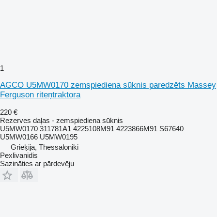
1
AGCO U5MW0170 zemspiediena sūknis paredzēts Massey
Ferguson riteņtraktora
220 €
Rezerves daļas - zemspiediena sūknis
U5MW0170 311781A1 4225108M91 4223866M91 S67640
U5MW0166 U5MW0195
Grieķija, Thessaloniki
Pexlivanidis
Sazināties ar pārdevēju