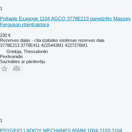
1
Pollaple Exagoge 1104 AGCO 3778E213 paredzēts Massey
Ferguson riteņtraktora
230 €
Rezerves daļas - cita izplūdes sistēmas rezerves daļa
3778E213 3778E411 4225443M1 4227276M1
Grieķija, Thessaloniki
Pexlivanidis
Sazināties ar pārdevēju
1
PSYGEIO LADIOY MECHANES 65MM 1004-1103-1104