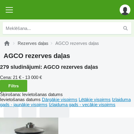
Rezerves daļas
AGCO rezerves daļas
AGCO rezerves daļas
279 sludinājumi:
AGCO rezerves daļas
Cena:
21 € - 13 000 €
Filtrs
Šķirošana
:
Ievietošanas datums
Ievietošanas datums
Dārgākie vispirms
Lētākie vispirms
Izlaiduma
gads - jaunākie vispirms
Izlaiduma gads - vecākie vispirms