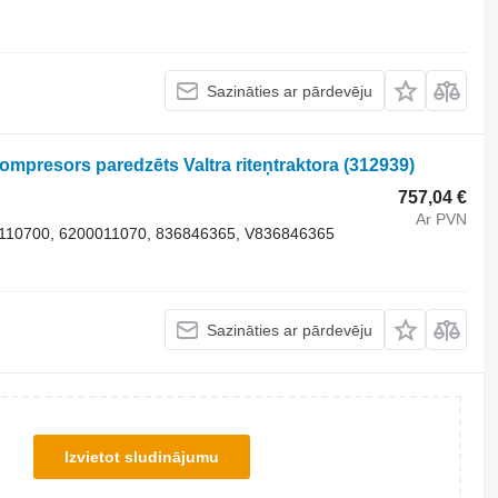
Sazināties ar pārdevēju
mpresors paredzēts Valtra riteņtraktora
(312939)
757,04 €
Ar PVN
110700, 6200011070, 836846365, V836846365
Sazināties ar pārdevēju
Izvietot sludinājumu