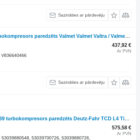
Sazināties ar pārdevēju
BorgWarner 11009900002 313377 turbokompresors paredzēts Valmet Valmet Valtra / Valmet A72 A92 A82 L riteņtraktora
437,92 €
Ar PVN
, V836640466
Sazināties ar pārdevēju
BorgWarner 53039880726 53039880239 turbokompresors paredzēts Deutz-Fahr TCD L4 Tier4i riteņtraktora
575,58 €
Ar PVN
 53039880548, 53039700726, 53039880726,