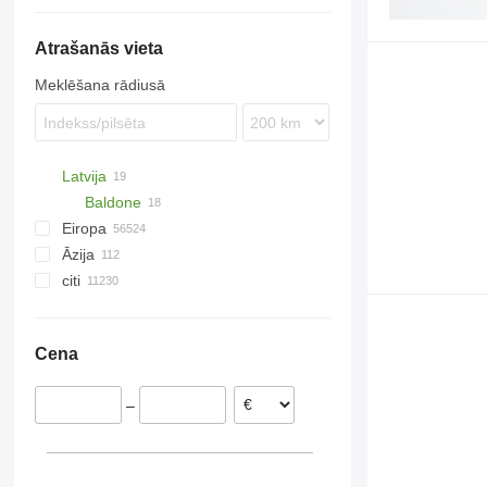
6170
Atrašanās vieta
8430
Meklēšana rādiusā
Latvija
Baldone
Eiropa
Āzija
Īrija
citi
Dānija
Uzbekistāna
Polija
Turcija
Ukraina
Lietuva
Ķīna
Kolumbija
Cena
Vācija
Kazahstāna
Moldova
Grieķija
Čīle
–
Francija
Rumānija
parādīt visu