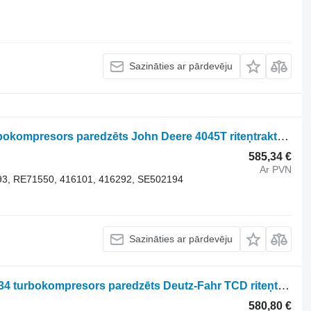
Sazināties ar pārdevēju
BorgWarner 11539880093 316101 turbokompresors paredzēts John Deere 4045T riteņtraktora
(1
585,34 €
Ar PVN
93, RE71550, 416101, 416292, SE502194
Sazināties ar pārdevēju
BorgWarner 12589880045 12589700034 turbokompresors paredzēts Deutz-Fahr TCD riteņtraktora
580,80 €