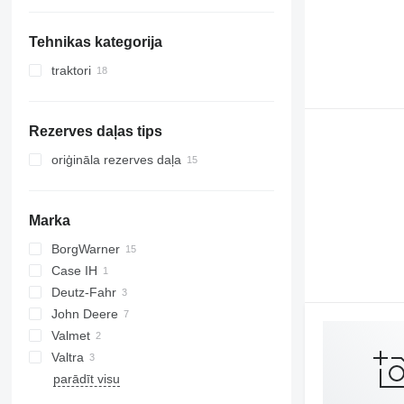
turbokompresori
Tehnikas kategorija
traktori
riteņtraktori
Rezerves daļas tips
oriģināla rezerves daļa
Marka
BorgWarner
Case IH
Deutz-Fahr
Farmall
John Deere
Valmet
310 K
TD
Valtra
310S K
parādīt visu
6090
A-series
6140
N-series