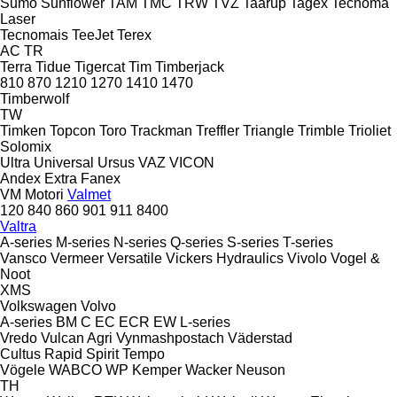
Sumo
Sunflower
TAM
TMC
TRW
TVZ
Taarup
Tagex
Tecnoma
Laser
Tecnomais
TeeJet
Terex
AC
TR
Terra
Tidue
Tigercat
Tim
Timberjack
810
870
1210
1270
1410
1470
Timberwolf
TW
Timken
Topcon
Toro
Trackman
Treffler
Triangle
Trimble
Trioliet
Solomix
Ultra
Universal
Ursus
VAZ
VICON
Andex
Extra
Fanex
VM Motori
Valmet
120
840
860
901
911
8400
Valtra
A-series
M-series
N-series
Q-series
S-series
T-series
Vansco
Vermeer
Versatile
Vickers Hydraulics
Vivolo
Vogel &
Noot
XMS
Volkswagen
Volvo
A-series
BM
C
EC
ECR
EW
L-series
Vredo
Vulcan Agri
Vynmashpostach
Väderstad
Cultus
Rapid
Spirit
Tempo
Vögele
WABCO
WP Kemper
Wacker Neuson
TH