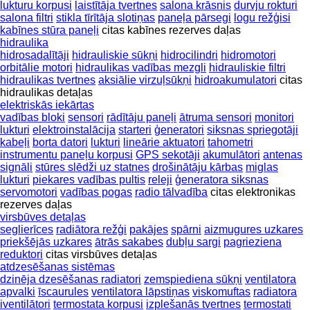
lukturu korpusi
laistītāja tvertnes
salona krāsnis
durvju rokturi
salona filtri
stikla tīrītāja slotiņas
paneļa pārsegi
logu režģisi
kabīnes stūra paneļi
citas kabīnes rezerves daļas
hidraulika
hidrosadalītāji
hidrauliskie sūkņi
hidrocilindri
hidromotori
orbitālie motori
hidraulikas vadības mezgli
hidrauliskie filtri
hidraulikas tvertnes
aksiālie virzuļsūkņi
hidroakumulatori
citas
hidraulikas detaļas
elektriskās iekārtas
vadības bloki
sensori
rādītāju paneļi
ātruma sensori
monitori
lukturi
elektroinstalācija
starteri
ģeneratori
siksnas spriegotāji
kabeļi
borta datori
lukturi
lineārie aktuatori
tahometri
instrumentu paneļu korpusi
GPS sekotāji
akumulātori
antenas
signāli
stūres slēdži uz statnes
drošinātāju kārbas
miglas
lukturi
piekares vadības pultis
releji
ģeneratora siksnas
servomotori
vadības pogas
radio tālvadība
citas elektronikas
rezerves daļas
virsbūves detaļas
seglierīces
radiātora režģi
pakājes
spārni
aizmugures uzkares
priekšējās uzkares
ātrās sakabes
dubļu sargi
pagrieziena
reduktori
citas virsbūves detaļas
atdzesēšanas sistēmas
dzinēja dzesēšanas radiatori
zemspiediena sūkņi
ventilatora
apvalki
īscaurules
ventilatora lāpstiņas
viskomuftas
radiatora
iventilātori
termostata korpusi
izplešanās tvertnes
termostati