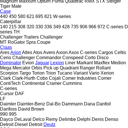
Magnum
Maxxum
Optum
Puma
Quadtrac
RMX
STX
Steiger
Tiger Mate
Case
440
450
580
621
695
821
W-series
Caterpillar
140
215
308
320
330
336
349
428
735
906
966
972
C-series
D
series
TH
Challenger Trailers
Challenger
MT
RoGator
Spra Coupe
Claas
Ares
Arion
Atles
Atos
Avero
Axion
Axos
C-series
Cargos
Celtis
Cerio
Challenger
Commandor
Conspeed
Corto
Disco
Dominator
Evion
Jaguar
Lexion
Liner
Markant
Maxflex
Medion
Mega
Mercator
Orbis
Pick up
Quadrant
Ranger
Rollant
Scorpion
Targo
Torion
Trion
Tucano
Variant
Vario
Xerion
Clark
Clark-Hurth
Cobo
Cojali
Comer Industries
Comer
ContiTech
Continental
Cramer
Cummins
C-series
Cursor
DAF
LF
Daimler
Daimler-Benz
Dal-Bo
Dammann
Dana
Danfoil
Danfoss
David Brown
990
995
Dayco
DeLaval
Delco Remy
Delimbe
Delphi
Denis
Denso
Detroit Diesel
Detroit
Deutz