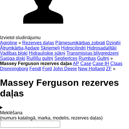
Izvietot sludinājumu
Agroline
»
Rezerves daļas
Pārnesumkārbas zobrati
Dzinēji
Ātrumkārba
Apdare
Skriemeļi
Hidrocilindri
Hidrosadalītāji
Vadības bloki
Hidrauliskie sūkņi
Transmisijas blīvgredzeni
Sajūga diski
Rullīšu gultņi
Seglierīces
Rumbas
Gultņi
»
Massey Ferguson rezerves daļas
AP
Case
Case IH
Claas
Dronningborg
Fendt
Ford
John Deere
New Holland
ZF
»
Massey Ferguson rezerves
daļas
Meklēšana
(numurs katalogā, marka, modelis, rezerves daļas)