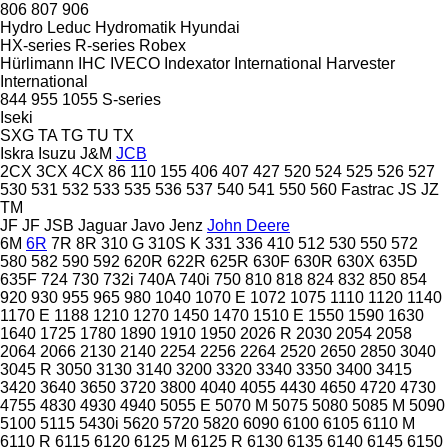
806
807
906
Hydro Leduc
Hydromatik
Hyundai
HX-series
R-series
Robex
Hürlimann
IHC
IVECO
Indexator
International Harvester
International
844
955
1055
S-series
Iseki
SXG
TA
TG
TU
TX
Iskra
Isuzu
J&M
JCB
2CX
3CX
4CX
86
110
155
406
407
427
520
524
525
526
527
530
531
532
533
535
536
537
540
541
550
560
Fastrac
JS
JZ
TM
JF
JF
JSB
Jaguar
Javo
Jenz
John Deere
6M
6R
7R
8R
310 G
310S K
331
336
410
512
530
550
572
580
582
590
592
620R
622R
625R
630F
630R
630X
635D
635F
724
730
732i
740A
740i
750
810
818
824
832
850
854
920
930
955
965
980
1040
1070 E
1072
1075
1110
1120
1140
1170 E
1188
1210
1270
1450
1470
1510 E
1550
1590
1630
1640
1725
1780
1890
1910
1950
2026 R
2030
2054
2058
2064
2066
2130
2140
2254
2256
2264
2520
2650
2850
3040
3045 R
3050
3130
3140
3200
3320
3340
3350
3400
3415
3420
3640
3650
3720
3800
4040
4055
4430
4650
4720
4730
4755
4830
4930
4940
5055 E
5070 M
5075
5080
5085 M
5090
5100
5115
5430i
5620
5720
5820
6090
6100
6105
6110 M
6110 R
6115
6120
6125 M
6125 R
6130
6135
6140
6145
6150