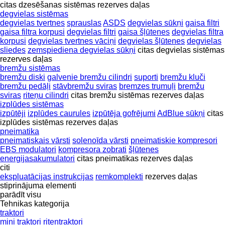
citas dzesēšanas sistēmas rezerves daļas
degvielas sistēmas
degvielas tvertnes
sprauslas
ASDS
degvielas sūkņi
gaisa filtri
gaisa filtra korpusi
degvielas filtri
gaisa šļūtenes
degvielas filtra
korpusi
degvielas tvertnes vāciņi
degvielas šļūtenes
degvielas
sliedes
zemspiediena degvielas sūkņi
citas degvielas sistēmas
rezerves daļas
bremžu sistēmas
bremžu diski
galvenie bremžu cilindri
suporti
bremžu kluči
bremžu pedāļi
stāvbremžu sviras
bremzes trumuļi
bremžu
sviras
riteņu cilindri
citas bremžu sistēmas rezerves daļas
izplūdes sistēmas
izpūtēji
izplūdes caurules
izpūtēja gofrējumi
AdBlue sūkņi
citas
izplūdes sistēmas rezerves daļas
pneimatika
pneimatiskais vārsti
solenoīda vārsti
pneimatiskie kompresori
EBS modulatori
kompresora zobrati
šļūtenes
energijasakumulatori
citas pneimatikas rezerves daļas
citi
ekspluatācijas instrukcijas
remkomplekti
rezerves daļas
stiprinājuma elementi
parādīt visu
Tehnikas kategorija
traktori
mini traktori
riteņtraktori