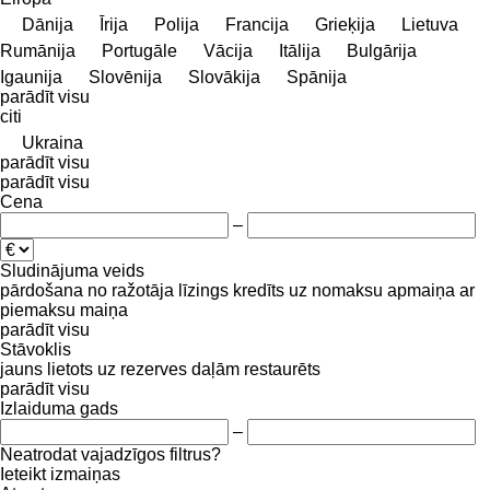
Dānija
Īrija
Polija
Francija
Grieķija
Lietuva
Rumānija
Portugāle
Vācija
Itālija
Bulgārija
Igaunija
Slovēnija
Slovākija
Spānija
parādīt visu
citi
Ukraina
parādīt visu
parādīt visu
Cena
–
Sludinājuma veids
pārdošana
no ražotāja
līzings
kredīts
uz nomaksu
apmaiņa ar
piemaksu
maiņa
parādīt visu
Stāvoklis
jauns
lietots
uz rezerves daļām
restaurēts
parādīt visu
Izlaiduma gads
–
Neatrodat vajadzīgos filtrus?
Ieteikt izmaiņas