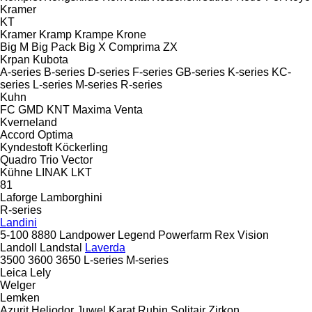
Kramer
KT
Kramer
Kramp
Krampe
Krone
Big M
Big Pack
Big X
Comprima
ZX
Krpan
Kubota
A-series
B-series
D-series
F-series
GB-series
K-series
KC-
series
L-series
M-series
R-series
Kuhn
FC
GMD
KNT
Maxima
Venta
Kverneland
Accord
Optima
Kyndestoft
Köckerling
Quadro
Trio
Vector
Kühne
LINAK
LKT
81
Laforge
Lamborghini
R-series
Landini
5-100
8880
Landpower
Legend
Powerfarm
Rex
Vision
Landoll
Landstal
Laverda
3500
3600
3650
L-series
M-series
Leica
Lely
Welger
Lemken
Azurit
Heliodor
Juwel
Karat
Rubin
Solitair
Zirkon