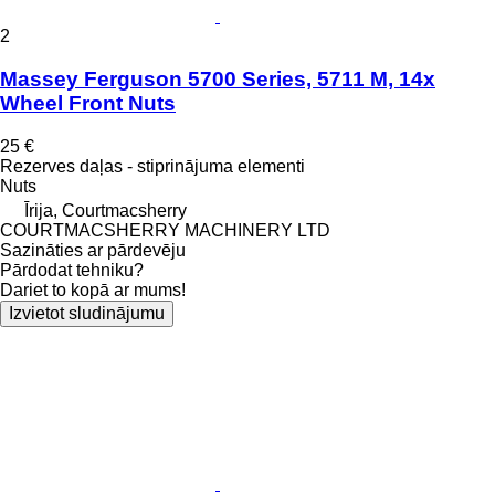
2
Massey Ferguson 5700 Series, 5711 M, 14x
Wheel Front Nuts
25 €
Rezerves daļas - stiprinājuma elementi
Nuts
Īrija, Courtmacsherry
COURTMACSHERRY MACHINERY LTD
Sazināties ar pārdevēju
Pārdodat tehniku?
Dariet to kopā ar mums!
Izvietot sludinājumu