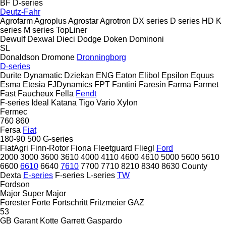
BF
D-series
Deutz-Fahr
Agrofarm
Agroplus
Agrostar
Agrotron
DX series
D series
HD
K
series
M series
TopLiner
Dewulf
Dexwal
Dieci
Dodge
Doken
Dominoni
SL
Donaldson
Dromone
Dronningborg
D-series
Durite
Dynamatic
Dziekan
ENG
Eaton
Elibol
Epsilon
Equus
Esma
Etesia
FJDynamics
FPT
Fantini
Faresin
Farma
Farmet
Fast
Faucheux
Fella
Fendt
F-series
Ideal
Katana
Tigo
Vario
Xylon
Fermec
760
860
Fersa
Fiat
180-90
500
G-series
FiatAgri
Finn-Rotor
Fiona
Fleetguard
Fliegl
Ford
2000
3000
3600
3610
4000
4110
4600
4610
5000
5600
5610
6600
6610
6640
7610
7700
7710
8210
8340
8630
County
Dexta
E-series
F-series
L-series
TW
Fordson
Major
Super Major
Forester
Forte
Fortschritt
Fritzmeier
GAZ
53
GB
Garant Kotte
Garrett
Gaspardo