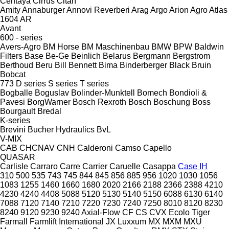
Centaya
Cirrus
Citan
Amity
Annaburger
Annovi Reverberi
Arag
Argo
Arion Agro
Atlas
1604
AR
Avant
600 - series
Avers-Agro
BM Horse
BM Maschinenbau
BMW
BPW
Baldwin
Filters
Base
Be-Ge
Beinlich
Belarus
Bergmann
Bergstrom
Berthoud
Beru
Bill Bennett
Bima
Binderberger
Black Bruin
Bobcat
773
D series
S series
T series
Bogballe
Boguslav
Bolinder-Munktell
Bomech
Bondioli &
Pavesi
BorgWarner
Bosch Rexroth
Bosch
Boschung
Boss
Bourgault
Bredal
K-series
Brevini
Bucher Hydraulics
BvL
V-MIX
CAB
CHCNAV
CNH
Calderoni
Camso
Capello
QUASAR
Carlisle
Carraro
Carre
Carrier
Caruelle
Casappa
Case IH
310
500
535
743
745
844
845
856
885
956
1020
1030
1056
1083
1255
1460
1660
1680
2020
2166
2188
2366
2388
4210
4230
4240
4408
5088
5120
5130
5140
5150
6088
6130
6140
7088
7120
7140
7210
7220
7230
7240
7250
8010
8120
8230
8240
9120
9230
9240
Axial-Flow
CF
CS
CVX
Ecolo Tiger
Farmall
Farmlift
International
JX
Luxxum
MX
MXM
MXU