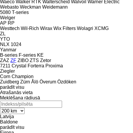
Waeco
Walker RTK
Walterscheid
Walvoil
Warner Electric
Webasto
Weckman
Weidemann
5080
T-series
Welger
AP
RP
Westtech
Wil-Rich
Wirax
Wix Filters
Wolagri
XCMG
ZL
YTO
NLX 1024
Yanmar
B-series
F-series
KE
ZAZ
ZF
ZIBO
ZTS
Zetor
7211
Crystal
Forterra
Proxima
Ziegler
Corn Champion
Zuidberg
Zürn
Ålö
Överum
Özdöken
parādīt visu
Atrašanās vieta
Meklēšana rādiusā
Latvija
Baldone
parādīt visu
Eiropa