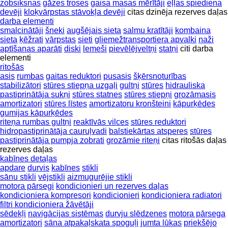
zobsiksnas
gāzes troses
gaisa masas mērītāji
eļļas spiediena
devēji
kloķvārpstas stāvokļa devēji
citas dzinēja rezerves daļas
darba elementi
smalcinātāji
šneki
augšējais sieta
salmu kratītāji
kombaina
sieta
ķēžrati
vārpstas
sieti
gliemežtransportiera apvalki
naži
aptīšanas aparāti
diski
lemeši
pievēlējveltņi
statņi
citi darba
elementi
ritošās
asis
rumbas
gaitas reduktori
pusasis
šķērsnoturības
stabilizātori
stūres stiepņa uzgaļi
gultņi
stūres
hidrauliska
pastiprinātāja sukņi
stūres statnes
stūres stiepņi
grozāmasis
amortizatori
stūres līstes
amortizatoru kronšteini
kāpurķēdes
gumijas kāpurķēdes
riteņa rumbas gultņi
reaktīvās vilces
stūres reduktori
hidropastiprinātāja cauruļvadi
balstiekārtas atsperes
stūres
pastiprinātāja pumpja zobrati
grozāmie riteņi
citas ritošās daļas
rezerves daļas
kabīnes detaļas
apdare
durvis
kabīnes
stikli
sānu stikli
vējstikli
aizmugurējie stikli
motora pārsegi
kondicionieri un rezerves daļas
kondicioniera kompresori
kondicionieri
kondicioniera radiatori
filtri kondicioniera žāvētāji
sēdekļi
navigācijas sistēmas
durvju slēdzenes
motora pārsega
amortizatori
sāna atpakaļskata spoguļi
jumta lūkas
priekšējo