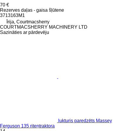
70 €
Rezerves daļas - gaisa šļūtene
3713163M1
Īrija, Courtmacsherry
COURTMACSHERRY MACHINERY LTD
Sazināties ar pārdevēju
lukturis paredzēts Massey
Ferguson 135 riteņtraktora