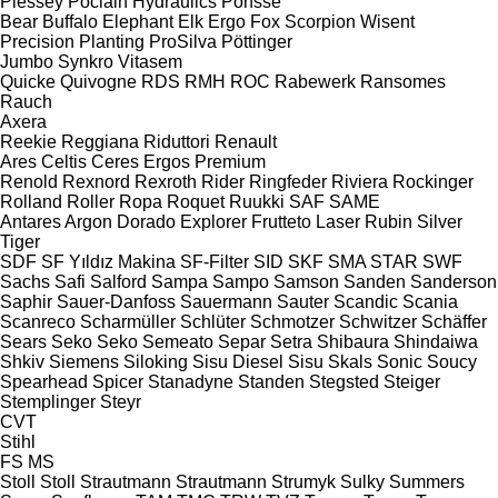
Plessey
Poclain Hydraulics
Ponsse
Bear
Buffalo
Elephant
Elk
Ergo
Fox
Scorpion
Wisent
Precision Planting
ProSilva
Pöttinger
Jumbo
Synkro
Vitasem
Quicke
Quivogne
RDS
RMH
ROC
Rabewerk
Ransomes
Rauch
Axera
Reekie
Reggiana Riduttori
Renault
Ares
Celtis
Ceres
Ergos
Premium
Renold
Rexnord
Rexroth
Rider
Ringfeder
Riviera
Rockinger
Rolland
Roller
Ropa
Roquet
Ruukki
SAF
SAME
Antares
Argon
Dorado
Explorer
Frutteto
Laser
Rubin
Silver
Tiger
SDF
SF Yıldız Makina
SF-Filter
SID
SKF
SMA
STAR
SWF
Sachs
Safi
Salford
Sampa
Sampo
Samson
Sanden
Sanderson
Saphir
Sauer-Danfoss
Sauermann
Sauter
Scandic
Scania
Scanreco
Scharmüller
Schlüter
Schmotzer
Schwitzer
Schäffer
Sears
Seko
Seko
Semeato
Separ
Setra
Shibaura
Shindaiwa
Shkiv
Siemens
Siloking
Sisu Diesel
Sisu
Skals
Sonic
Soucy
Spearhead
Spicer
Stanadyne
Standen
Stegsted
Steiger
Stemplinger
Steyr
CVT
Stihl
FS
MS
Stoll
Stoll
Strautmann
Strautmann
Strumyk
Sulky
Summers