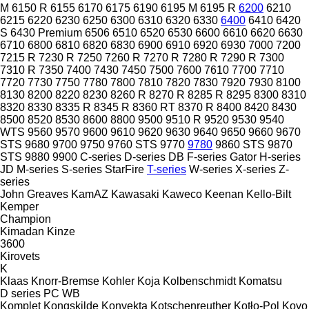
M
6150 R
6155
6170
6175
6190
6195 M
6195 R
6200
6210
6215
6220
6230
6250
6300
6310
6320
6330
6400
6410
6420
S
6430 Premium
6506
6510
6520
6530
6600
6610
6620
6630
6710
6800
6810
6820
6830
6900
6910
6920
6930
7000
7200
7215 R
7230 R
7250
7260 R
7270 R
7280 R
7290 R
7300
7310 R
7350
7400
7430
7450
7500
7600
7610
7700
7710
7720
7730
7750
7780
7800
7810
7820
7830
7920
7930
8100
8130
8200
8220
8230
8260 R
8270 R
8285 R
8295
8300
8310
8320
8330
8335 R
8345 R
8360 RT
8370 R
8400
8420
8430
8500
8520
8530
8600
8800
9500
9510 R
9520
9530
9540
WTS
9560
9570
9600
9610
9620
9630
9640
9650
9660
9670
STS
9680
9700
9750
9760 STS
9770
9780
9860 STS
9870
STS
9880
9900
C-series
D-series
DB
F-series
Gator
H-series
JD
M-series
S-series
StarFire
T-series
W-series
X-series
Z-
series
John Greaves
KamAZ
Kawasaki
Kaweco
Keenan
Kello-Bilt
Kemper
Champion
Kimadan
Kinze
3600
Kirovets
K
Klaas
Knorr-Bremse
Kohler
Koja
Kolbenschmidt
Komatsu
D series
PC
WB
Komplet
Kongskilde
Konvekta
Kotschenreuther
Kotło-Pol
Koyo