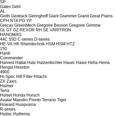
SP
Gates
Gehl
AL
Geith
Geotrack
Geringhoff
Giant
Grammer
Granit
Great Plains
CPH
NTA
PD
YP
Grecav
GreenMech
Gregoire Besson
Gregoire
Grimme
GL
GT
GZ
REXOR
RH
SE
VARITRON
HANOMAG
44C
55D
C-series
D-series
HE-VA
HK Rheintechnik
HSM
HSM
HTZ
150
Hardi
Commander
Harvest
Hattat
Hatz
Hatzenbichler
Hauer
Hawe
Hella
Hema
Hengst
Hesston
4900
Hi-Spec
Hifi Filter
Hitachi
ZX
Zaxis
Holmer
Terra
Holset
Honda
Horsch
Avatar
Maestro
Pronto
Terrano
Tiger
Howard
Husqvarna
R-series
Hydac
Hydrema