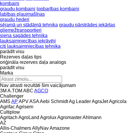
kombaini
graudu kombaini
lopbarības kombaini
labības pļaujmašīnas
graudu hederi
sējamā un stādāmā tehnika
graudu pārstrādes iekārtas
gliemežtransportieri
siena sagādes tehnika
lauksaimniecības iekrāvēji
citi lauksaimniecības tehnika
parādīt visu
Rezerves daļas tips
oriģināla rezerves daļa
analogs
parādīt visu
Marka
Nav atrasti rezultāti šim vaicājumam
3M
A.TOM
ABC
AGCO
Challenger
AMS
AP
APV
ASA
Aebi Schmidt
Ag Leader
AgraJet
Agricola
Agrifac
Agrisem
Cultiplow
Agritach
AgroLand
Agrolux
Agromaster
Ahlmann
AZ
Allis-Chalmers
AllyNav
Amazone