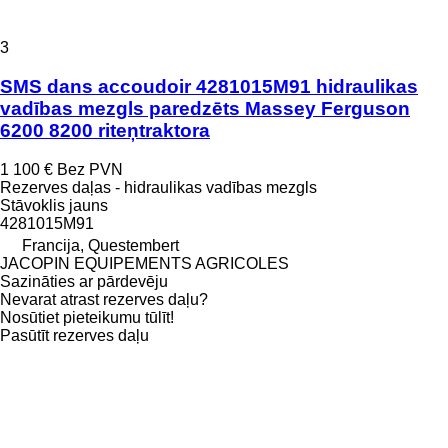
3
SMS dans accoudoir 4281015M91 hidraulikas
vadības mezgls paredzēts Massey Ferguson
6200 8200 riteņtraktora
1 100 €
Bez PVN
Rezerves daļas - hidraulikas vadības mezgls
Stāvoklis
jauns
4281015M91
Francija, Questembert
JACOPIN EQUIPEMENTS AGRICOLES
Sazināties ar pārdevēju
Nevarat atrast rezerves daļu?
Nosūtiet pieteikumu tūlīt!
Pasūtīt rezerves daļu