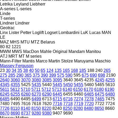
Letrika
Leyland
Liebherr
A-series
L-series
Linde
T-series
Lindner
Lindner
Geotrac
Linx
Lister Petter
Loglift
Logset
Lombardini
LuK
Lucas
MAN
LE
MAZ
MHS
MTU
MTZ Belarus
80
82
1221
MWM
MWS
MacDon
Mahle Original
Mandam
Manitou
ATJ
MRT
MT
M series
Mann-Filter
Mantis
Marco
Martin Stolze
Maruyama
Maschio
Massey Ferguson
23
30
34
35
38
40
50
65
124
135
165
168
185
188
240
265
275
285
290
365
375
390
399
575
590
595
675
690
698
2190
2640
3060
3070
3080
3085
3095
3640
3645
4235
4245
4255
4345
4355
5425
5435
5440
5445
5450
5455
5460
5465
5610
5611
5612
5710
5711
5712
5713
6140
6150
6170
6180
6190
6245
6255
6260
6270
6290
6445
6455
6460
6465
6475
6480
6485
6490
6495
6499
6713
6715
6716
7274
7278
7465
7475
7480
7495
7616
7618
7620
7716
7718
7719
7720
7722
7724
7726
8110
8140
8150
8220
8240
8250
8280
8480
8650
8660
8670
8690
8737
9280
9380
9407
9690
Massey
Matbro