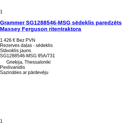
1
Grammer SG1288546-MSG sēdeklis paredzēts
Massey Ferguson riteņtraktora
1 426 €
Bez PVN
Rezerves daļas - sēdeklis
Stāvoklis
jauns
SG1288546-MSG 95A/731
Grieķija, Thessaloniki
Pexlivanidis
Sazināties ar pārdevēju
1