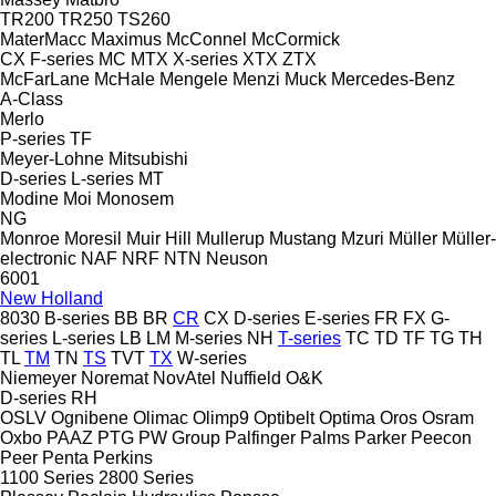
TR200
TR250
TS260
MaterMacc
Maximus
McConnel
McCormick
CX
F-series
MC
MTX
X-series
XTX
ZTX
McFarLane
McHale
Mengele
Menzi Muck
Mercedes-Benz
A-Class
Merlo
P-series
TF
Meyer-Lohne
Mitsubishi
D-series
L-series
MT
Modine
Moi
Monosem
NG
Monroe
Moresil
Muir Hill
Mullerup
Mustang
Mzuri
Müller
Müller-
electronic
NAF
NRF
NTN
Neuson
6001
New Holland
8030
B-series
BB
BR
CR
CX
D-series
E-series
FR
FX
G-
series
L-series
LB
LM
M-series
NH
T-series
TC
TD
TF
TG
TH
TL
TM
TN
TS
TVT
TX
W-series
Niemeyer
Noremat
NovAtel
Nuffield
O&K
D-series
RH
OSLV
Ognibene
Olimac
Olimp9
Optibelt
Optima
Oros
Osram
Oxbo
PAAZ
PTG
PW Group
Palfinger
Palms
Parker
Peecon
Peer
Penta
Perkins
1100 Series
2800 Series