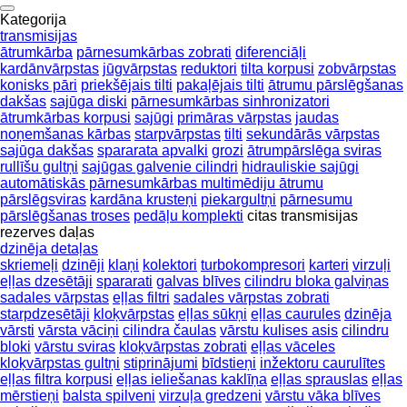
Kategorija
transmisijas
ātrumkārba
pārnesumkārbas zobrati
diferenciāļi
kardānvārpstas
jūgvārpstas
reduktori
tilta korpusi
zobvārpstas
konisks pāri
priekšējais tilti
pakaļējais tilti
ātrumu pārslēgšanas
dakšas
sajūga diski
pārnesumkārbas sinhronizatori
ātrumkārbas korpusi
sajūgi
primāras vārpstas
jaudas
noņemšanas kārbas
starpvārpstas
tilti
sekundārās vārpstas
sajūga dakšas
spararata apvalki
grozi
ātrumpārslēga sviras
rullīšu gultņi
sajūgas galvenie cilindri
hidrauliskie sajūgi
automātiskās pārnesumkārbas multimēdiju ātrumu
pārslēgsviras
kardāna krusteņi
piekargultņi
pārnesumu
pārslēgšanas troses
pedāļu komplekti
citas transmisijas
rezerves daļas
dzinēja detaļas
skriemeļi
dzinēji
klaņi
kolektori
turbokompresori
karteri
virzuļi
eļļas dzesētāji
spararati
galvas blīves
cilindru bloka galviņas
sadales vārpstas
eļļas filtri
sadales vārpstas zobrati
starpdzesētāji
kloķvārpstas
eļļas sūkņi
eļļas caurules
dzinēja
vārsti
vārsta vāciņi
cilindra čaulas
vārstu kulises asis
cilindru
bloki
vārstu sviras
kloķvārpstas zobrati
eļļas vāceles
kloķvārpstas gultņi
stiprinājumi
bīdstieņi
inžektoru caurulītes
eļļas filtra korpusi
eļļas ieliešanas kaklīņa
eļļas sprauslas
eļļas
mērstieņi
balsta spilveni
virzuļa gredzeni
vārstu vāka blīves