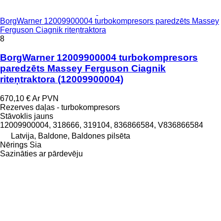
BorgWarner 12009900004 turbokompresors paredzēts Massey
Ferguson Ciagnik riteņtraktora
8
BorgWarner 12009900004 turbokompresors
paredzēts Massey Ferguson Ciagnik
riteņtraktora
(12009900004)
670,10 €
Ar PVN
Rezerves daļas - turbokompresors
Stāvoklis
jauns
12009900004, 318666, 319104, 836866584, V836866584
Latvija, Baldone, Baldones pilsēta
Nērings Sia
Sazināties ar pārdevēju