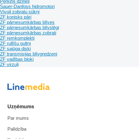
Perkins dzinēji
Sauer-Danfoss hidromotori
Vivoil zobratu sūkņi
ZF konisks pāri
ZF pārnesumkārbas blīves
ZF pārnesumkārbas blīvslēgi
ZF pārnesumkārbas zobrati
ZF remkomplekti
ZF rullīšu gultņi
ZF sajūga diski
ZF transmisijas blīvgredzeni
ZF vadības bloki
ZF virzuļi
Uzņēmums
Par mums
Palīdzība