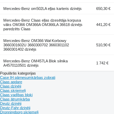
Mercedes-Benz om502LA eļļas karteris dzinējs
650,30 €
Mercedes-Benz Claas eļļas dzesētāja korpusa
vāks OM366 OM366A OM366LA 36618 dzinējs
441,20 €
paredzēts Claas
Mercedes-Benz OM366 Wał Korbowy
3660301602U 3660300702 3660301102
510,90 €
3660301402 dzinējs
Mercedes-Benz OM457LA Blok silnika
1 742 €
A4570110501 dzinējs
Populārās kategorijas
Case IH pārnesumkārbas zobrati
Claas apdare
Claas dzinēji
Claas skriemeļi
Claas vadības bloki
Claas ātrumkārba
Deutz dzinēji
Deutz-Fahr dzinēji
Dronningborg skriemeļi