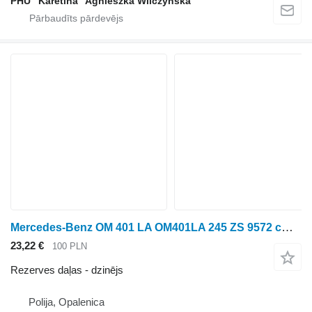
PHU "Karetina" Agnieszka Wilczyńska
Mercedes-Benz OM 401 LA OM401LA 245 ZS 9572 cm³ DZINĒJA BLOKA DAĻAS dzinējs
23,22 €
100 PLN
Rezerves daļas - dzinējs
Polija, Opalenica