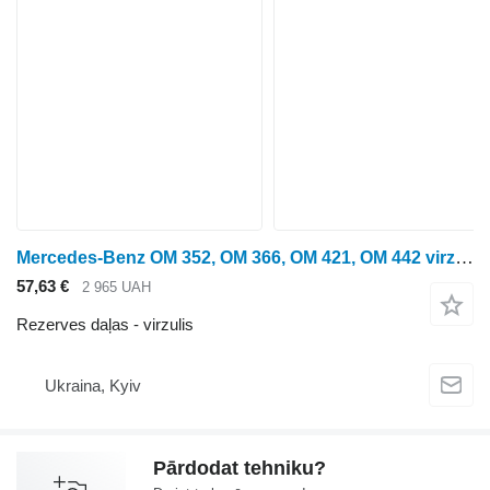
Mercedes-Benz OM 352, OM 366, OM 421, OM 442 virzulis paredzēts Claas Mega graudu kombaina
57,63 €
2 965 UAH
Rezerves daļas - virzulis
Ukraina, Kyiv
Pārdodat tehniku?