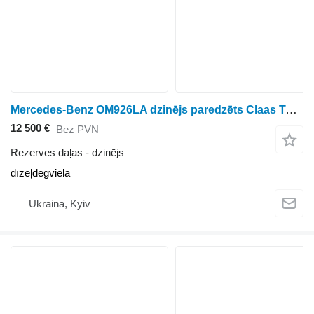
Mercedes-Benz OM926LA dzinējs paredzēts Claas Tucano graudu kombaina
12 500 €
Bez PVN
Rezerves daļas - dzinējs
dīzeļdegviela
Ukraina, Kyiv