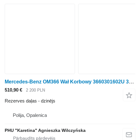
Mercedes-Benz OM366 Wał Korbowy 3660301602U 3660300702 3660301102 3660301402 dzinējs
510,90 €
2 200 PLN
Rezerves daļas - dzinējs
Polija, Opalenica
PHU "Karetina" Agnieszka Wilczyńska