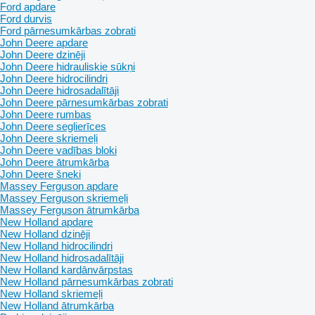
Ford apdare
Ford durvis
Ford pārnesumkārbas zobrati
John Deere apdare
John Deere dzinēji
John Deere hidrauliskie sūkņi
John Deere hidrocilindri
John Deere hidrosadalītāji
John Deere pārnesumkārbas zobrati
John Deere rumbas
John Deere seglierīces
John Deere skriemeļi
John Deere vadības bloki
John Deere ātrumkārba
John Deere šneki
Massey Ferguson apdare
Massey Ferguson skriemeļi
Massey Ferguson ātrumkārba
New Holland apdare
New Holland dzinēji
New Holland hidrocilindri
New Holland hidrosadalītāji
New Holland kardānvārpstas
New Holland pārnesumkārbas zobrati
New Holland skriemeļi
New Holland ātrumkārba