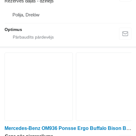
Rezerves daļas - dzinējs
Polija, Drelów
Optimus
Mercedes-Benz OM936 Ponsse Ergo Buffalo Bison Bear Forsttechnik dzinējs paredzēts meža izstrādāšanas tehnikas