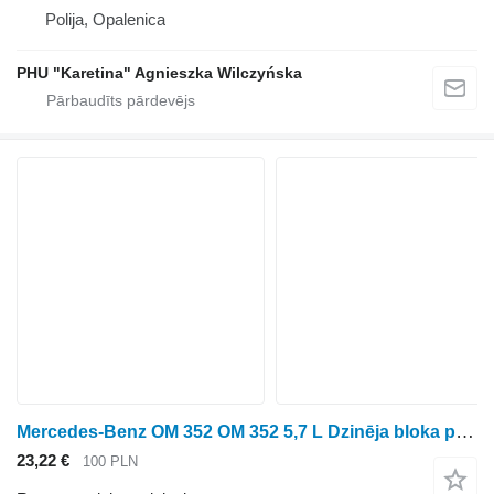
Polija, Opalenica
PHU "Karetina" Agnieszka Wilczyńska
Mercedes-Benz OM 352 OM 352 5,7 L Dzinēja bloka pārsega detaļas 3520150201 362188 dzinējs
23,22 €
100 PLN