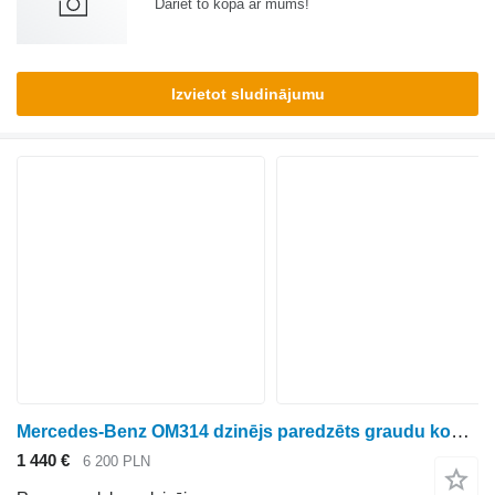
Dariet to kopā ar mums!
Izvietot sludinājumu
Mercedes-Benz OM314 dzinējs paredzēts graudu kombaina
1 440 €
6 200 PLN