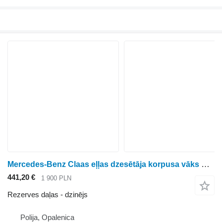
Mercedes-Benz Claas eļļas dzesētāja korpusa vāks OM366 OM366A OM366LA 36618 dzinējs paredzēts Claas
441,20 €
1 900 PLN
Rezerves daļas - dzinējs
Polija, Opalenica