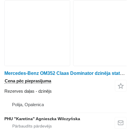
Mercedes-Benz OM352 Claas Dominator dzinēja statņa detaļu galva dzinējs paredzēts Claas
Cena pēc pieprasījuma
Rezerves daļas - dzinējs
Polija, Opalenica
PHU "Karetina" Agnieszka Wilczyńska