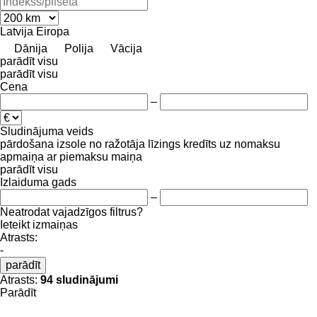
Latvija
Eiropa
Dānija
Polija
Vācija
parādīt visu
parādīt visu
Cena
–
Sludinājuma veids
pārdošana
izsole
no ražotāja
līzings
kredīts
uz nomaksu
apmaiņa ar piemaksu
maiņa
parādīt visu
Izlaiduma gads
–
Neatrodat vajadzīgos filtrus?
Ieteikt izmaiņas
Atrasts:
-
parādīt
Atrasts:
94 sludinājumi
Parādīt