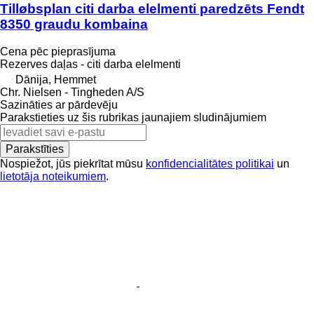
Tilløbsplan citi darba elelmenti paredzēts Fendt
8350 graudu kombaina
Cena pēc pieprasījuma
Rezerves daļas - citi darba elelmenti
Dānija, Hemmet
Chr. Nielsen - Tingheden A/S
Sazināties ar pārdevēju
Parakstieties uz šis rubrikas jaunajiem sludinājumiem
Parakstīties
Nospiežot, jūs piekrītat mūsu
konfidencialitātes politikai
un
lietotāja noteikumiem
.