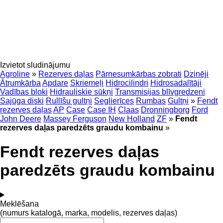
Izvietot sludinājumu
Agroline
»
Rezerves daļas
Pārnesumkārbas zobrati
Dzinēji
Ātrumkārba
Apdare
Skriemeļi
Hidrocilindri
Hidrosadalītāji
Vadības bloki
Hidrauliskie sūkņi
Transmisijas blīvgredzeni
Sajūga diski
Rullīšu gultņi
Seglierīces
Rumbas
Gultņi
»
Fendt
rezerves daļas
AP
Case
Case IH
Claas
Dronningborg
Ford
John Deere
Massey Ferguson
New Holland
ZF
»
Fendt
rezerves daļas paredzēts graudu kombainu
»
Fendt rezerves daļas
paredzēts graudu kombainu
Meklēšana
(numurs katalogā, marka, modelis, rezerves daļas)