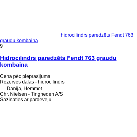
hidrocilindrs paredzēts Fendt 763
graudu kombaina
9
Hidrocilindrs paredzēts Fendt 763 graudu
kombaina
Cena pēc pieprasījuma
Rezerves daļas - hidrocilindrs
Dānija, Hemmet
Chr. Nielsen - Tingheden A/S
Sazināties ar pārdevēju