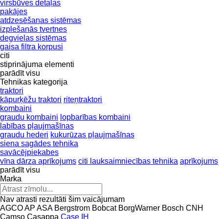
virsbūves detaļas
pakājes
atdzesēšanas sistēmas
izplešanās tvertnes
degvielas sistēmas
gaisa filtra korpusi
citi
stiprinājuma elementi
parādīt visu
Tehnikas kategorija
traktori
kāpurķēžu traktori
riteņtraktori
kombaini
graudu kombaini
lopbarības kombaini
labības pļaujmašīnas
graudu hederi
kukurūzas pļaujmašīnas
siena sagādes tehnika
savācējpiekabes
vīna dārza aprīkojums
citi lauksaimniecības tehnika
aprīkojums
parādīt visu
Marka
Nav atrasti rezultāti šim vaicājumam
AGCO
AP
ASA
Bergstrom
Bobcat
BorgWarner
Bosch
CNH
Camso
Casappa
Case IH