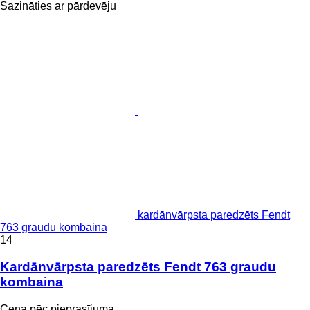
Sazināties ar pārdevēju
kardānvārpsta paredzēts Fendt
763 graudu kombaina
14
Kardānvārpsta paredzēts Fendt 763 graudu
kombaina
Cena pēc pieprasījuma