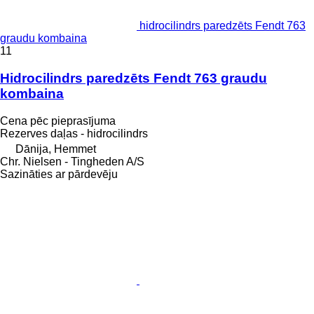
hidrocilindrs paredzēts Fendt 763
graudu kombaina
11
Hidrocilindrs paredzēts Fendt 763 graudu
kombaina
Cena pēc pieprasījuma
Rezerves daļas - hidrocilindrs
Dānija, Hemmet
Chr. Nielsen - Tingheden A/S
Sazināties ar pārdevēju