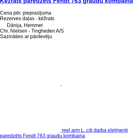
Ķēžrats paredzēts Fendt 763 graudu kombaina
Cena pēc pieprasījuma
Rezerves daļas - ķēžrats
Dānija, Hemmet
Chr. Nielsen - Tingheden A/S
Sazināties ar pārdevēju
reel arm L. citi darba elelmenti
paredzēts Fendt 763 graudu kombaina