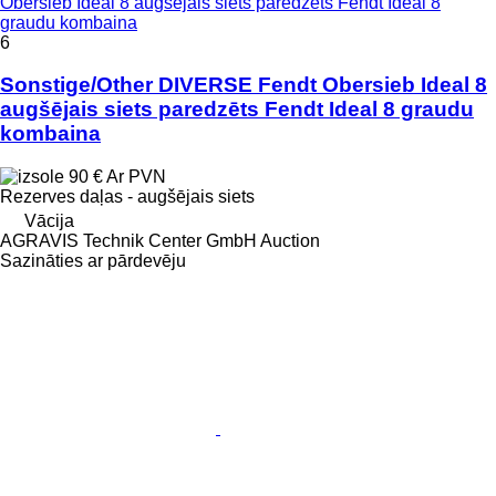
Obersieb Ideal 8 augšējais siets paredzēts Fendt Ideal 8
graudu kombaina
6
Sonstige/Other DIVERSE Fendt Obersieb Ideal 8
augšējais siets paredzēts Fendt Ideal 8 graudu
kombaina
90 €
Ar PVN
Rezerves daļas - augšējais siets
Vācija
AGRAVIS Technik Center GmbH Auction
Sazināties ar pārdevēju