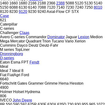
1460
1660
1680
2166
2188
2366
2388
5088
5120
5130
5140
5150
6088
6130
6140
7088
7120
7140
7230
7240
7250
8010
8120
8230
9120
9230
9240
Axial-Flow
CF
STX
Case
621
Caterpillar
C-series
Challenger
Claas
Avero
C-series
Commandor
Dominator
Jaguar
Lexion
Medion
Mega
Mercator
Quadrant
Trion
Tucano
Vario
Xerion
Cummins
Dayco
Deutz
Deutz-Fahr
M series
TopLiner
Dronningborg
D-series
Eaton
Esma
FPT
Fendt
Ideal
Ideal 7
Ideal 8
Fiat
FiatAgri
Ford
6640
Fortschritt
Gates
Grammer
Grimme
Hema
Hesston
4900
Holmer
Holset
Hydrema
806
IVECO
John Deere
8R
550
590
592
625R
630F
630X
635D
730
930
955
965
1072