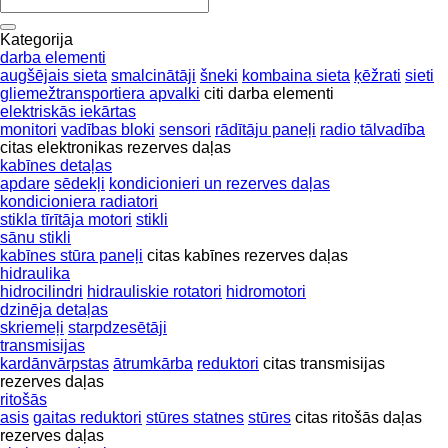
Kategorija
darba elementi
augšējais sieta
smalcinātāji
šneki
kombaina sieta
ķēžrati
sieti
gliemežtransportiera apvalki
citi darba elementi
elektriskās iekārtas
monitori
vadības bloki
sensori
rādītāju paneļi
radio tālvadība
citas elektronikas rezerves daļas
kabīnes detaļas
apdare
sēdekļi
kondicionieri un rezerves daļas
kondicioniera radiatori
stikla tīrītāja motori
stikli
sānu stikli
kabīnes stūra paneļi
citas kabīnes rezerves daļas
hidraulika
hidrocilindri
hidrauliskie rotatori
hidromotori
dzinēja detaļas
skriemeļi
starpdzesētāji
transmisijas
kardānvārpstas
ātrumkārba
reduktori
citas transmisijas
rezerves daļas
ritošās
asis
gaitas reduktori
stūres statnes
stūres
citas ritošās daļas
rezerves daļas