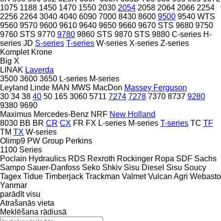
1075
1188
1450
1470
1550
2030
2054
2058
2064
2066
2254
2256
2264
3040
4040
6090
7000
8430
8600
9500
9540 WTS
9560
9570
9600
9610
9640
9650
9660
9670 STS
9680
9750
9760 STS
9770
9780
9860 STS
9870 STS
9880
C-series
H-
series
JD
S-series
T-series
W-series
X-series
Z-series
Komplet
Krone
Big X
LINAK
Laverda
3500
3600
3650
L-series
M-series
Leyland
Linde
MAN
MWS
MacDon
Massey Ferguson
30
34
38
40
50
165
3060
5711
7274
7278
7370
8737
9280
9380
9690
Maximus
Mercedes-Benz
NRF
New Holland
8030
BB
BR
CR
CX
FR
FX
L-series
M-series
T-series
TC
TF
TM
TX
W-series
Olimp9
PW Group
Perkins
1100 Series
Poclain Hydraulics
RDS
Rexroth
Rockinger
Ropa
SDF
Sachs
Sampo
Sauer-Danfoss
Seko
Shkiv
Sisu Diesel
Sisu
Soucy
Tagex
Tidue
Timberjack
Trackman
Valmet
Vulcan Agri
Webasto
Yanmar
parādīt visu
Atrašanās vieta
Meklēšana rādiusā