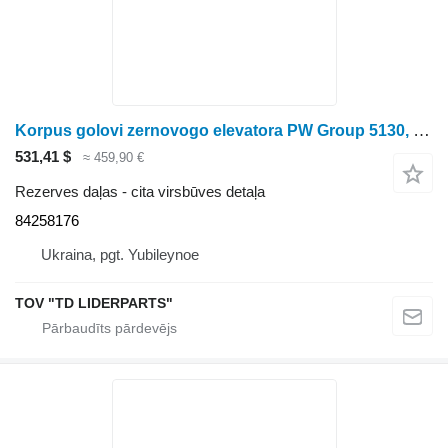
Korpus golovi zernovogo elevatora PW Group 5130, , 84128 84258176 paredzēts graudu kombaina
531,41 $
≈ 459,90 €
Rezerves daļas - cita virsbūves detaļa
84258176
Ukraina, pgt. Yubileynoe
TOV "TD LIDERPARTS"