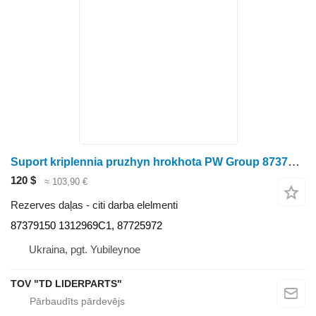
Suport kriplennia pruzhyn hrokhota PW Group 87379150 paredzēts graudu kombaina
120 $
≈ 103,90 €
Rezerves daļas - citi darba elelmenti
87379150 1312969C1, 87725972
Ukraina, pgt. Yubileynoe
TOV "TD LIDERPARTS"