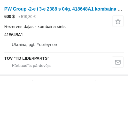
PW Group -2-e i 3-e 2388 s 04g. 418648A1 kombaina siets paredzēts graudu kombaina
600 $
≈ 519,30 €
Rezerves daļas - kombaina siets
418648A1
Ukraina, pgt. Yubileynoe
TOV "TD LIDERPARTS"