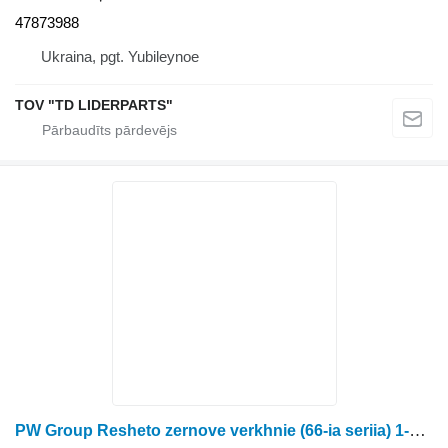
47873988
Ukraina, pgt. Yubileynoe
TOV "TD LIDERPARTS"
PW Group Resheto zernove verkhnie (66-ia seriia) 1-1/8" = 28,6 mm 1386 1957316C7 augšējais siets paredzēts graudu kombaina