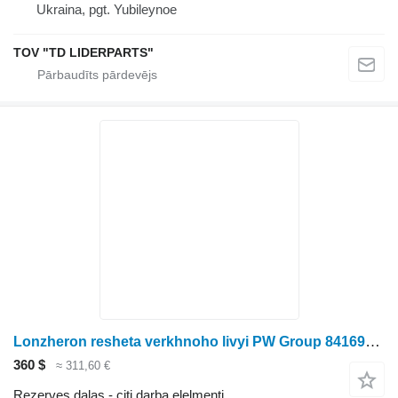
Ukraina, pgt. Yubileynoe
TOV "TD LIDERPARTS"
Lonzheron resheta verkhnoho livyi PW Group 84169374 paredzēts graudu kombaina
360 $
≈ 311,60 €
Rezerves daļas - citi darba elelmenti