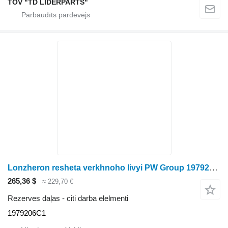
TOV "TD LIDERPARTS"
Lonzheron resheta verkhnoho livyi PW Group 1979206C1 paredzēts graudu kombaina
265,36 $
≈ 229,70 €
Rezerves daļas - citi darba elelmenti
1979206C1