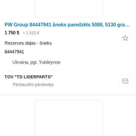
PW Group 84447941 šneks paredzēts 5088, 5130 graudu kombaina
1 750 $
≈ 1 515 €
Rezerves daļas - šneks
84447941
Ukraina, pgt. Yubileynoe
TOV "TD LIDERPARTS"