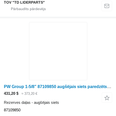
TOV "TD LIDERPARTS"
PW Group 1-5/8" 87109850 augšējais siets paredzēts Case IH 8010 graudu kombaina
431,20 $
≈ 373,20 €
Rezerves daļas - augšējais siets
87109850