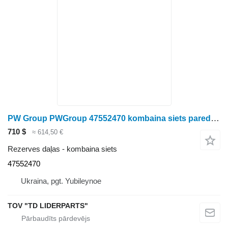
PW Group PWGroup 47552470 kombaina siets paredzēts graudu kombaina
710 $
≈ 614,50 €
Rezerves daļas - kombaina siets
47552470
Ukraina, pgt. Yubileynoe
TOV "TD LIDERPARTS"