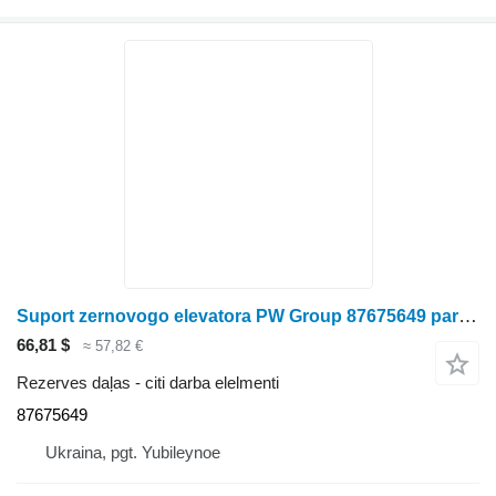
Suport zernovogo elevatora PW Group 87675649 paredzēts graudu kombaina
66,81 $
≈ 57,82 €
Rezerves daļas - citi darba elelmenti
87675649
Ukraina, pgt. Yubileynoe