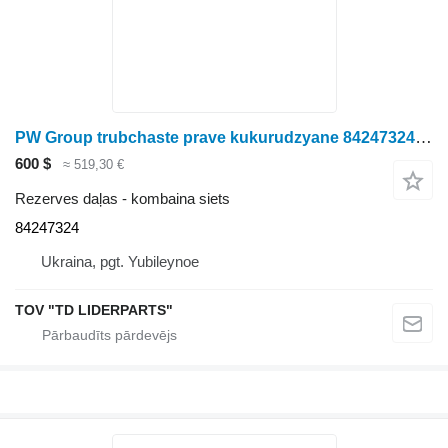
PW Group trubchaste prave kukurudzyane 84247324 kombaina siets paredzēts graudu kombaina
600 $
≈ 519,30 €
Rezerves daļas - kombaina siets
84247324
Ukraina, pgt. Yubileynoe
TOV "TD LIDERPARTS"