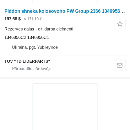
Piddon shneka kolosovoho PW Group 2366 1346956C2 paredzēts graudu kombaina
197,68 $
≈ 171,10 €
Rezerves daļas - citi darba elelmenti
1346956C2 1346956C1
Ukraina, pgt. Yubileynoe
TOV "TD LIDERPARTS"