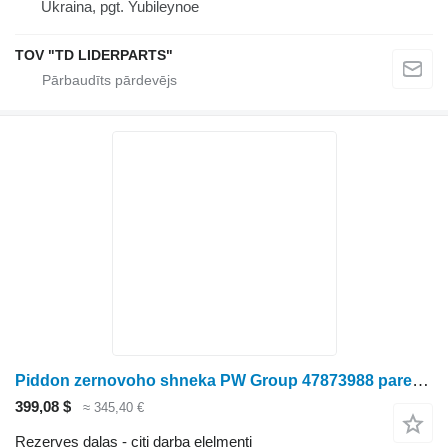
Ukraina, pgt. Yubileynoe
TOV "TD LIDERPARTS"
Piddon zernovoho shneka PW Group 47873988 paredzēts Case IH 7140 graudu kombaina
399,08 $
≈ 345,40 €
Rezerves daļas - citi darba elelmenti