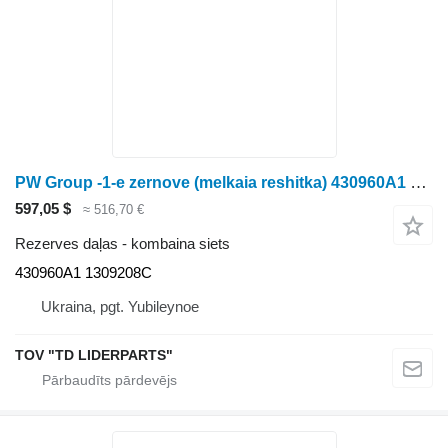
PW Group -1-e zernove (melkaia reshitka) 430960A1 kombaina siets paredzēts Case IH 2366 graudu kombaina
597,05 $
≈ 516,70 €
Rezerves daļas - kombaina siets
430960A1 1309208C
Ukraina, pgt. Yubileynoe
TOV "TD LIDERPARTS"