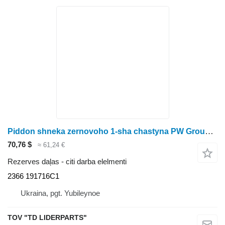
Piddon shneka zernovoho 1-sha chastyna PW Group 2366 191716C1 paredzēts graudu kombaina
70,76 $
≈ 61,24 €
Rezerves daļas - citi darba elelmenti
2366 191716C1
Ukraina, pgt. Yubileynoe
TOV "TD LIDERPARTS"