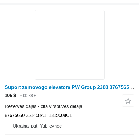
Suport zernovogo elevatora PW Group 2388 87675650 paredzēts graudu kombaina
105 $
≈ 90,88 €
Rezerves daļas - cita virsbūves detaļa
87675650 251458A1, 1319908C1
Ukraina, pgt. Yubileynoe