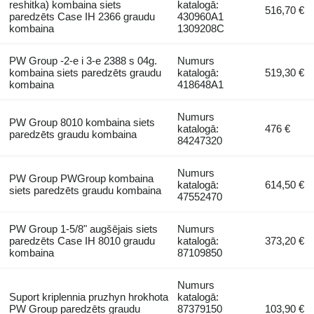
reshitka) kombaina siets
katalogā:
516,70 €
paredzēts Case IH 2366 graudu
430960A1
kombaina
1309208C
PW Group -2-e i 3-e 2388 s 04g.
Numurs
kombaina siets paredzēts graudu
katalogā:
519,30 €
kombaina
418648A1
Numurs
PW Group 8010 kombaina siets
katalogā:
476 €
paredzēts graudu kombaina
84247320
Numurs
PW Group PWGroup kombaina
katalogā:
614,50 €
siets paredzēts graudu kombaina
47552470
PW Group 1-5/8" augšējais siets
Numurs
paredzēts Case IH 8010 graudu
katalogā:
373,20 €
kombaina
87109850
Numurs
Suport kriplennia pruzhyn hrokhota
katalogā:
PW Group paredzēts graudu
87379150
103,90 €