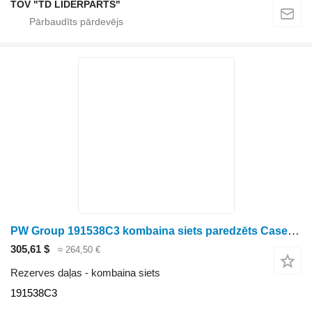
TOV "TD LIDERPARTS"
PW Group 191538C3 kombaina siets paredzēts Case IH 2366 graudu kombaina
305,61 $
≈ 264,50 €
Rezerves daļas - kombaina siets
191538C3