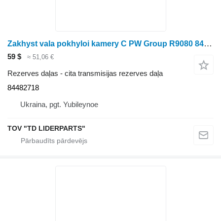
Zakhyst vala pokhyloi kamery C PW Group R9080 84482718 paredzēts graudu kombaina
59 $
≈ 51,06 €
Rezerves daļas - cita transmisijas rezerves daļa
84482718
Ukraina, pgt. Yubileynoe
TOV "TD LIDERPARTS"