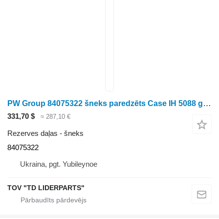
PW Group 84075322 šneks paredzēts Case IH 5088 graudu kombaina
331,70 $
≈ 287,10 €
Rezerves daļas - šneks
84075322
Ukraina, pgt. Yubileynoe
TOV "TD LIDERPARTS"