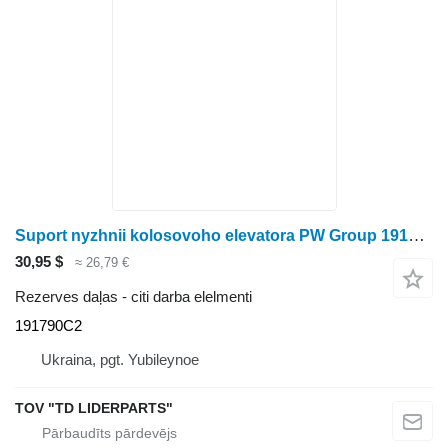
Suport nyzhnii kolosovoho elevatora PW Group 191790C2 paredzēts graudu kombaina
30,95 $
≈ 26,79 €
Rezerves daļas - citi darba elelmenti
191790C2
Ukraina, pgt. Yubileynoe
TOV "TD LIDERPARTS"