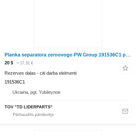
Planka separatora zernovogo PW Group 191536C1 paredzēts graudu kombaina
20 $
≈ 17,31 €
Rezerves daļas - citi darba elelmenti
191536C1
Ukraina, pgt. Yubileynoe
TOV "TD LIDERPARTS"