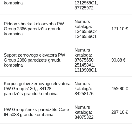
kombaina
1312969C1,
87725972
Numurs
Piddon shneka kolosovoho PW
katalogā:
Group 2366 paredzēts graudu
171,10 €
1346956C2
kombaina
1346956C1
Numurs
Suport zernovogo elevatora PW
katalogā:
Group 2388 paredzēts graudu
87675650
90,88 €
kombaina
251458A1,
1319908C1
Korpus golovi zernovogo elevatora
Numurs
PW Group 5130, , 84128
katalogā:
459,90 €
paredzēts graudu kombaina
84258176
Numurs
PW Group šneks paredzēts Case
katalogā:
287,10 €
IH 5088 graudu kombaina
84075322