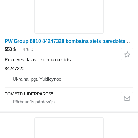
PW Group 8010 84247320 kombaina siets paredzēts graudu kombaina
550 $
≈ 476 €
Rezerves daļas - kombaina siets
84247320
Ukraina, pgt. Yubileynoe
TOV "TD LIDERPARTS"