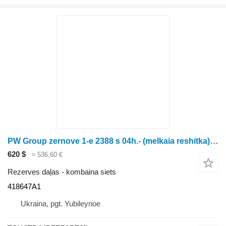
PW Group zernove 1-e 2388 s 04h.- (melkaia reshitka) 418647A1 kombaina siets paredzēts graudu kombaina
620 $
≈ 536,60 €
Rezerves daļas - kombaina siets
418647A1
Ukraina, pgt. Yubileynoe