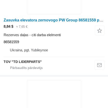
Zasuvka elevatora zernovogo PW Group 86581559 paredzēts Case IH 5088 graudu kombaina
8,84 $
≈ 7,65 €
Rezerves daļas - citi darba elelmenti
86581559
Ukraina, pgt. Yubileynoe
TOV "TD LIDERPARTS"