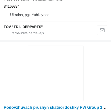
84169374
Ukraina, pgt. Yubileynoe
TOV "TD LIDERPARTS"
Podovzhuvach pruzhyn skatnoi doshky PW Group 1994858C1 paredzēts Case IH 2388 graudu kombaina