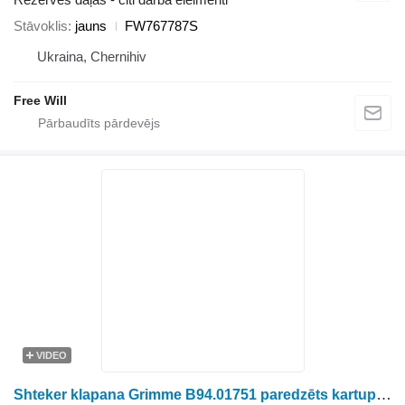
Stāvoklis
jauns
FW767787S
Ukraina, Chernihiv
Free Will
VIDEO
Shteker klapana Grimme B94.01751 paredzēts kartupeļu kombaina