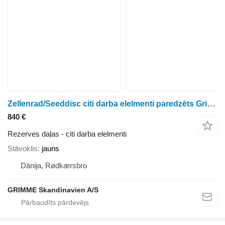
Zellenrad/Seeddisc citi darba elelmenti paredzēts Grimme 760 Kpl HL kartupeļu kombaina
840 €
Rezerves daļas - citi darba elelmenti
Stāvoklis
jauns
Dānija, Rødkærsbro
GRIMME Skandinavien A/S