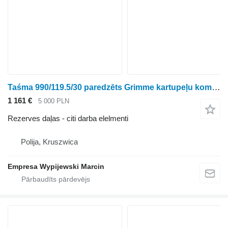
Taśma 990/119.5/30 paredzēts Grimme kartupeļu kombaina
1 161 €
5 000 PLN
Rezerves daļas - citi darba elelmenti
Polija, Kruszwica
Empresa Wypijewski Marcin