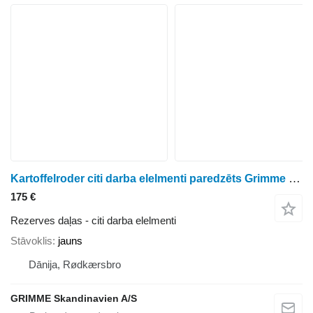
Kartoffelroder citi darba elelmenti paredzēts Grimme Zellenrad/Seeddisc 760 kartupeļu kombaina
175 €
Rezerves daļas - citi darba elelmenti
Stāvoklis
jauns
Dānija, Rødkærsbro
GRIMME Skandinavien A/S