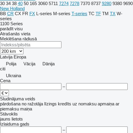
30
34
38
40
50
165
3060
5711
7274
7278
7370
8737
9280
9380
9690
New Holland
BB
CR
CX
FR
FX
L-series
M-series
T-series
TC
TF
TM
TX
W-
series
1100 Series
parādīt visu
Atrašanās vieta
Meklēšana rādiusā
Latvija
Eiropa
Polija
Vācija
Dānija
citi
Ukraina
Cena
–
Sludinājuma veids
pārdošana
no ražotāja
līzings
kredīts
uz nomaksu
apmaiņa ar
piemaksu
maiņa
Stāvoklis
jauns
lietots
Izlaiduma gads
–