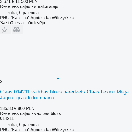
2 671 €
11 500 PLN
Rezerves daļas - smalcinātājs
Polija, Opalenica
PHU "Karetina" Agnieszka Wilczyńska
Sazināties ar pārdevēju
2
Claas 014211 vadības bloks paredzēts Claas Lexion Mega
Jaguar graudu kombaina
185,80 €
800 PLN
Rezerves daļas - vadības bloks
014211
Polija, Opalenica
PHU "Karetina" Agnieszka Wilczyńska