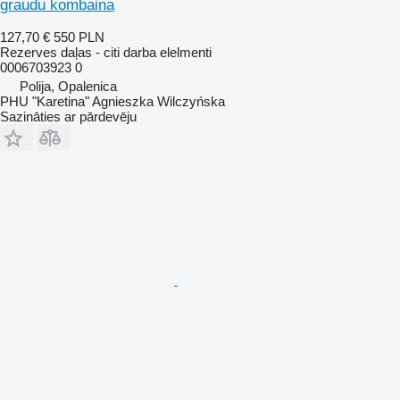
graudu kombaina
127,70 €
550 PLN
Rezerves daļas - citi darba elelmenti
0006703923 0
Polija, Opalenica
PHU "Karetina" Agnieszka Wilczyńska
Sazināties ar pārdevēju