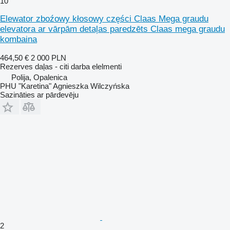
10
Elewator zboźowy kłosowy części Claas Mega graudu
elevatora ar vārpām detaļas paredzēts Claas mega graudu
kombaina
464,50 €
2 000 PLN
Rezerves daļas - citi darba elelmenti
Polija, Opalenica
PHU "Karetina" Agnieszka Wilczyńska
Sazināties ar pārdevēju
2