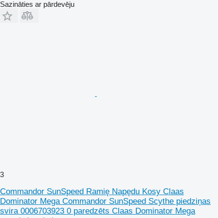
Sazināties ar pārdevēju
3
Commandor SunSpeed Ramię Napędu Kosy Claas
Dominator Mega Commandor SunSpeed Scythe piedziņas
svira 0006703923 0 paredzēts Claas Dominator Mega