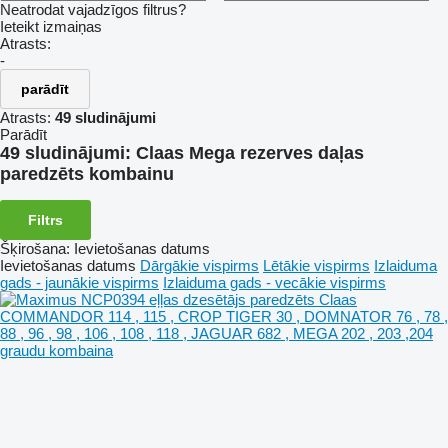
Neatrodat vajadzīgos filtrus?
Ieteikt izmaiņas
Atrasts:
-
parādīt
Atrasts:
49 sludinājumi
Parādīt
49 sludinājumi:
Claas Mega rezerves daļas
paredzēts kombainu
Filtrs
Šķirošana
:
Ievietošanas datums
Ievietošanas datums
Dārgākie vispirms
Lētākie vispirms
Izlaiduma
gads - jaunākie vispirms
Izlaiduma gads - vecākie vispirms