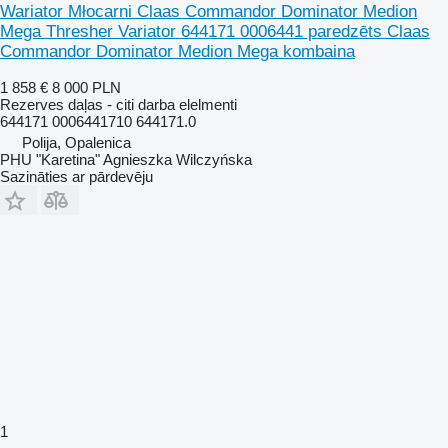
Wariator Młocarni Claas Commandor Dominator Medion
Mega Thresher Variator 644171 0006441 paredzēts Claas
Commandor Dominator Medion Mega kombaina
1 858 €
8 000 PLN
Rezerves daļas - citi darba elelmenti
644171 0006441710 644171.0
Polija, Opalenica
PHU "Karetina" Agnieszka Wilczyńska
Sazināties ar pārdevēju
1