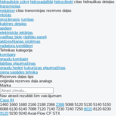
hidrauliskie sūkņi
hidrosadalītāji
hidrocilindri
citas hidraulikas detaļas
transmisijas
reduktori
citas transmisijas rezerves daļas
ritošās
grozāmasis
rumbas
kabīnes detaļas
apdare
elektriskās iekārtas
vadības bloki
rādītāju paneļi
atdzesēšanas sistēmas
radiatora iventilātori
Tehnikas kategorija
kombaini
graudu kombaini
labības pļaujmašīnas
graudu hederi
kukurūzas pļaujmašīnas
siena sagādes tehnika
Rezerves daļas tips
oriģināla rezerves daļa
analogs
Marka
Nav atrasti rezultāti šim vaicājumam
Case IH
1460
1660
1680
2166
2188
2366
2388
5088
5120
5130
5140
5150
6088
6130
6140
7088
7120
7140
7230
7240
7250
8010
8120
8230
9120
9230
9240
Axial-Flow
CF
STX