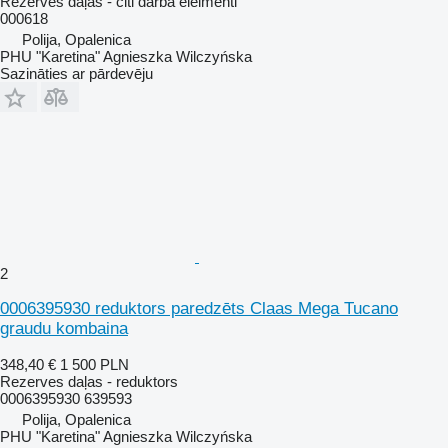
Rezerves daļas - citi darba elelmenti
000618
Polija, Opalenica
PHU "Karetina" Agnieszka Wilczyńska
Sazināties ar pārdevēju
2
0006395930 reduktors paredzēts Claas Mega Tucano
graudu kombaina
348,40 €
1 500 PLN
Rezerves daļas - reduktors
0006395930 639593
Polija, Opalenica
PHU "Karetina" Agnieszka Wilczyńska