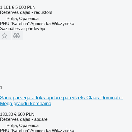
1 161 €
5 000 PLN
Rezerves daļas - reduktors
Polija, Opalenica
PHU "Karetina" Agnieszka Wilczyńska
Sazināties ar pārdevēju
1
Sānu pārsega atloks apdare paredzēts Claas Dominator
Mega graudu kombaina
139,30 €
600 PLN
Rezerves daļas - apdare
Polija, Opalenica
PHU "Karetina" Agnieszka Wilczyńska