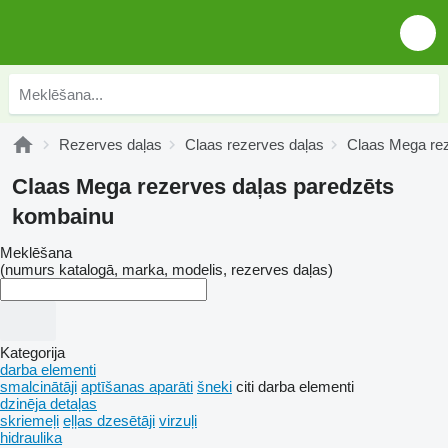
Rezerves daļas
Claas rezerves daļas
Claas Mega rez
Claas Mega rezerves daļas paredzēts
kombainu
Meklēšana
(numurs katalogā, marka, modelis, rezerves daļas)
Kategorija
darba elementi
smalcinātāji
aptīšanas aparāti
šneki
citi darba elementi
dzinēja detaļas
skriemeļi
eļļas dzesētāji
virzuļi
hidraulika