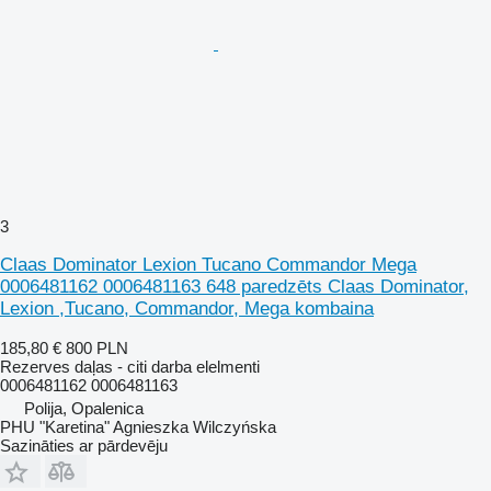
3
Claas Dominator Lexion Tucano Commandor Mega
0006481162 0006481163 648 paredzēts Claas Dominator,
Lexion ,Tucano, Commandor, Mega kombaina
185,80 €
800 PLN
Rezerves daļas - citi darba elelmenti
0006481162 0006481163
Polija, Opalenica
PHU "Karetina" Agnieszka Wilczyńska
Sazināties ar pārdevēju