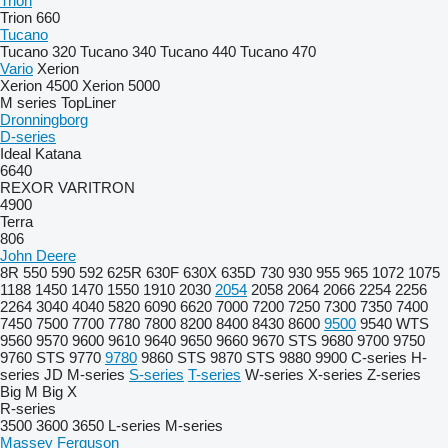
Trion
Trion 660
Tucano
Tucano 320
Tucano 340
Tucano 440
Tucano 470
Vario
Xerion
Xerion 4500
Xerion 5000
M series
TopLiner
Dronningborg
D-series
Ideal
Katana
6640
REXOR
VARITRON
4900
Terra
806
John Deere
8R
550
590
592
625R
630F
630X
635D
730
930
955
965
1072
1075
1188
1450
1470
1550
1910
2030
2054
2058
2064
2066
2254
2256
2264
3040
4040
5820
6090
6620
7000
7200
7250
7300
7350
7400
7450
7500
7700
7780
7800
8200
8400
8430
8600
9500
9540 WTS
9560
9570
9600
9610
9640
9650
9660
9670 STS
9680
9700
9750
9760 STS
9770
9780
9860 STS
9870 STS
9880
9900
C-series
H-
series
JD
M-series
S-series
T-series
W-series
X-series
Z-series
Big M
Big X
R-series
3500
3600
3650
L-series
M-series
Massey Ferguson