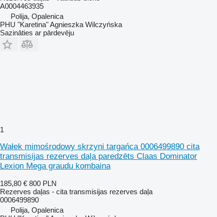
A0004463935
Polija, Opalenica
PHU "Karetina" Agnieszka Wilczyńska
Sazināties ar pārdevēju
1
Wałek mimośrodowy skrzyni targańca 0006499890 cita
transmisijas rezerves daļa paredzēts Claas Dominator
Lexion Mega graudu kombaina
185,80 €
800 PLN
Rezerves daļas - cita transmisijas rezerves daļa
0006499890
Polija, Opalenica