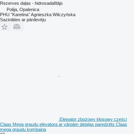
Rezerves daļas - hidrosadalītājs
Polija, Opalenica
PHU "Karetina" Agnieszka Wilczyńska
Sazināties ar pārdevēju
Elewator zboźowy kłosowy części
Claas Mega graudu elevatora ar vārpām detaļas paredzēts Claas
mega graudu kombaina