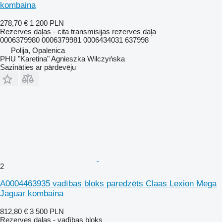
kombaina
278,70 €
1 200 PLN
Rezerves daļas - cita transmisijas rezerves daļa
0006379980 0006379981 0006434031 637998
Polija, Opalenica
PHU "Karetina" Agnieszka Wilczyńska
Sazināties ar pārdevēju
2
A0004463935 vadības bloks paredzēts Claas Lexion Mega
Jaguar kombaina
812,80 €
3 500 PLN
Rezerves daļas - vadības bloks