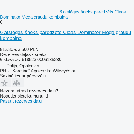
6 atslēgas šneks paredzēts Claas
Dominator Mega graudu kombaina
6
6 atslēgas šneks paredzēts Claas Dominator Mega graudu
kombaina
812,80 €
3 500 PLN
Rezerves daļas - šneks
6 klawiszy 618523 0006185230
Polija, Opalenica
PHU "Karetina" Agnieszka Wilczyńska
Sazināties ar pārdevēju
Nevarat atrast rezerves daļu?
Nosūtiet pieteikumu tūlīt!
Pasūtīt rezerves daļu