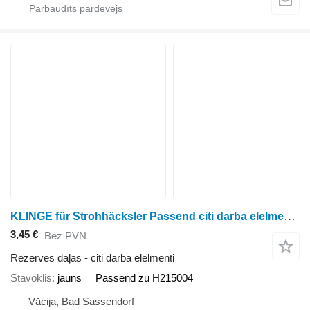
KLINGE für Strohhäcksler Passend citi darba elelmenti paredzēts John Deere CTS, CTS II, 9400, 9410, 9450, 9470STS, 9500, 9510, 9550, 9560
3,45 €
Bez PVN
Rezerves daļas - citi darba elelmenti
Stāvoklis
jauns
Passend zu H215004
Vācija, Bad Sassendorf