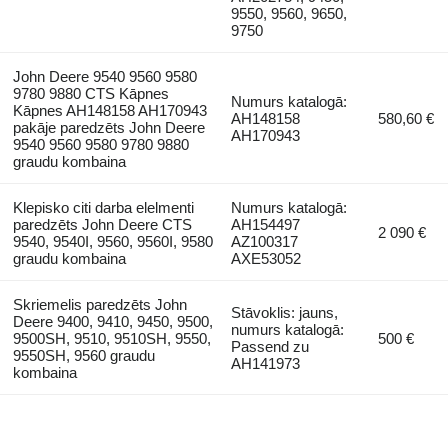
9550, 9560, 9650,
9750
John Deere 9540 9560 9580
9780 9880 CTS Kāpnes
Numurs katalogā:
Kāpnes AH148158 AH170943
AH148158
580,60 €
pakāje paredzēts John Deere
AH170943
9540 9560 9580 9780 9880
graudu kombaina
Klepisko citi darba elelmenti
Numurs katalogā:
paredzēts John Deere CTS
AH154497
2 090 €
9540, 9540I, 9560, 9560I, 9580
AZ100317
graudu kombaina
AXE53052
Skriemelis paredzēts John
Stāvoklis: jauns,
Deere 9400, 9410, 9450, 9500,
numurs katalogā:
9500SH, 9510, 9510SH, 9550,
500 €
Passend zu
9550SH, 9560 graudu
AH141973
kombaina