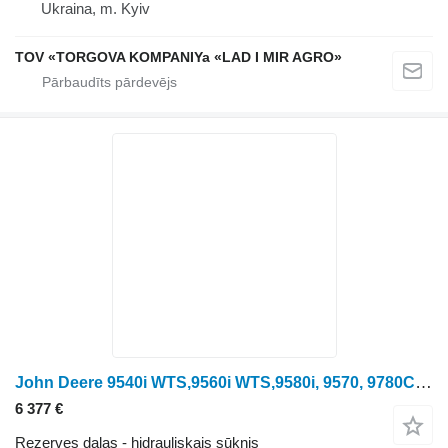
Ukraina, m. Kyiv
TOV «TORGOVA KOMPANIYa «LAD I MIR AGRO»
John Deere 9540i WTS,9560i WTS,9580i, 9570, 9780CTS AXE10219 hidrauliskais sūknis paredzēts John Deere 9540i WTS,9560i WTS,9580i, 9570, 9780CTS kombaina
6 377 €
Rezerves daļas - hidrauliskais sūknis