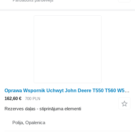
Oprawa Wspornik Uchwyt John Deere T550 T560 W540 W550 9540 9560 9580 Armatūras kronšteina turētājs AZ5653 paredzēts John Deere T550 T560 W540 W550 9540 9560 9580 graudu kombaina
162,60 €
700 PLN
Rezerves daļas - stiprinājuma elementi
Polija, Opalenica