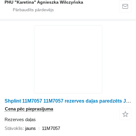
PHU "Karetina" Agnieszka Wilczyńska
Shplint 11M7057 11M7057 rezerves daļas paredzēts John Deere 9560i graudu kombaina
Cena pēc pieprasījuma
Rezerves daļas
Stāvoklis
jauns
11M7057