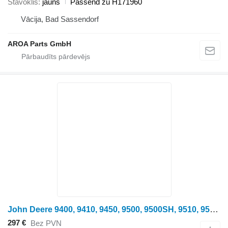
Stāvoklis
jauns
Passend zu H171960
Vācija, Bad Sassendorf
AROA Parts GmbH
John Deere 9400, 9410, 9450, 9500, 9500SH, 9510, 9510SH, 9550, 9550SH, 9560 Passend augšējais siets
297 €
Bez PVN