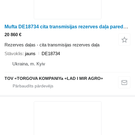
Mufta DE18734 cita transmisijas rezerves daļa paredzēts John Deere 9470 STS, 9560 STS graudu kombaina
20 860 €
Rezerves daļas - cita transmisijas rezerves daļa
Stāvoklis
jauns
DE18734
Ukraina, m. Kyiv
TOV «TORGOVA KOMPANIYa «LAD I MIR AGRO»