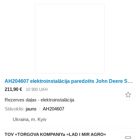
AH204607 elektroinstalācija paredzēts John Deere STS: 9560 STS, 9570 STS, 9650 STS kombaina
211,90 €
10 900 UAH
Rezerves daļas - elektroinstalācija
Stāvoklis
jauns
AH204607
Ukraina, m. Kyiv
TOV «TORGOVA KOMPANIYa «LAD I MIR AGRO»