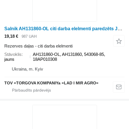
Salnik AH131860-OL citi darba elelmenti paredzēts John Deere 1177, 1188, 9400, 9410, 9450, 9500, 9510, 9540i WTS, 9550, 9560 WTS, 9580 WTS, 9600, 9610, 9640 WTS, 9650, 9660 WTS, 9680 WTS, 9780 CTS, CTS, CTS II. graudu kombaina
19,18 €
987 UAH
Rezerves daļas - citi darba elelmenti
Stāvoklis
AH131860-OL, AH131860, 543068-85,
jauns
18AP010308
Ukraina, m. Kyiv
TOV «TORGOVA KOMPANIYa «LAD I MIR AGRO»