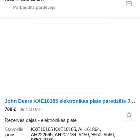
John Deere KXE10165 elektronikas plate paredzēts John Deere 9450, 9550, 9560, 9650, 9750 graudu kombaina
709 €
36 480 UAH
Rezerves daļas - elektronikas plate
Stāvoklis
KXE10165 KXE10165, AH161864,
jauns
AH222665, AH202734, 9450, 9550, 9560,
9650, 9750