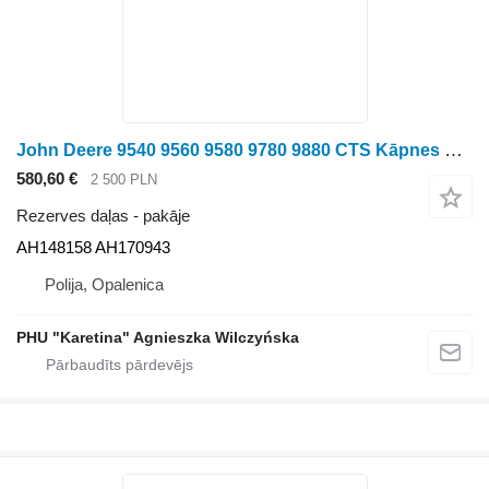
John Deere 9540 9560 9580 9780 9880 CTS Kāpnes Kāpnes AH148158 AH170943 pakāje paredzēts John Deere 9540 9560 9580 9780 9880 graudu kombaina
580,60 €
2 500 PLN
Rezerves daļas - pakāje
AH148158 AH170943
Polija, Opalenica
PHU "Karetina" Agnieszka Wilczyńska