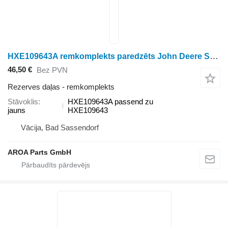
HXE109643A remkomplekts paredzēts John Deere S550, S650, S660, S670, S670HM, S680, S680HM, S690, S760, S770, CTS, CTS II, S550, S660, S670, 9400, 9410, 9450, 9500, 9500SH, 9501, 9510, 9510SH, 9550, 9550SH, 9560, 9560SH, 9560STS, 9570STS, 9600, 9610, 9650, 9650CTS, 9660, 9660CTS, 9660STS, 9670STS, 9750STS, 9760STS, 9770STS graudu kombaina
46,50 €
Bez PVN
Rezerves daļas - remkomplekts
Stāvoklis
HXE109643A passend zu
jauns
HXE109643
Vācija, Bad Sassendorf
AROA Parts GmbH