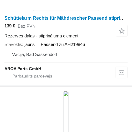
Schüttelarm Rechts für Mähdrescher Passend stiprinājuma elementi paredzēts John Deere 9560 9470STS 9560STS S540 S550 S560 S650 S660 graudu kombaina
139 €
Bez PVN
Rezerves daļas - stiprinājuma elementi
Stāvoklis
jauns
Passend zu AH219846
Vācija, Bad Sassendorf
AROA Parts GmbH