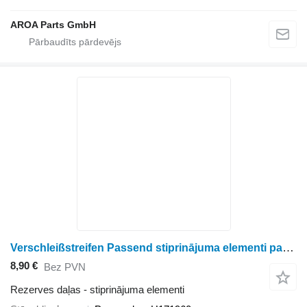
AROA Parts GmbH
Verschleißstreifen Passend stiprinājuma elementi paredzēts John Deere 9450, 9550SH, 9550, 9560SH, 9560, 9560STS, 9570 STS, 9650CTS, 96 graudu kombaina
8,90 €
Bez PVN
Rezerves daļas - stiprinājuma elementi