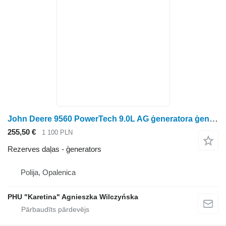
John Deere 9560 PowerTech 9.0L AG ģeneratora ģenerators 12V 200A AH229090 AX paredzēts John Deere 9560 graudu kombaina
255,50 €
1 100 PLN
Rezerves daļas - ģenerators
Polija, Opalenica
PHU "Karetina" Agnieszka Wilczyńska