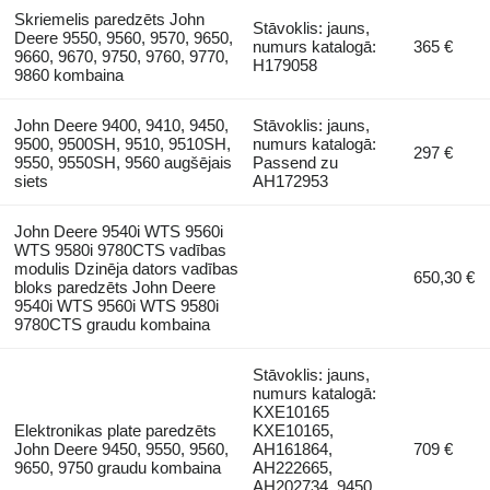
Skriemelis paredzēts John
Stāvoklis: jauns,
Deere 9550, 9560, 9570, 9650,
numurs katalogā:
365 €
9660, 9670, 9750, 9760, 9770,
H179058
9860 kombaina
John Deere 9400, 9410, 9450,
Stāvoklis: jauns,
9500, 9500SH, 9510, 9510SH,
numurs katalogā:
297 €
9550, 9550SH, 9560 augšējais
Passend zu
siets
AH172953
John Deere 9540i WTS 9560i
WTS 9580i 9780CTS vadības
modulis Dzinēja dators vadības
650,30 €
bloks paredzēts John Deere
9540i WTS 9560i WTS 9580i
9780CTS graudu kombaina
Stāvoklis: jauns,
numurs katalogā:
KXE10165
Elektronikas plate paredzēts
KXE10165,
John Deere 9450, 9550, 9560,
AH161864,
709 €
9650, 9750 graudu kombaina
AH222665,
AH202734, 9450,