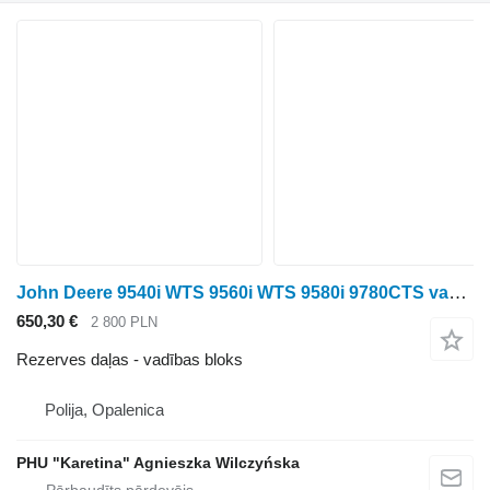
John Deere 9540i WTS 9560i WTS 9580i 9780CTS vadības modulis Dzinēja dators vadības bloks paredzēts John Deere 9540i WTS 9560i WTS 9580i 9780CTS graudu kombaina
650,30 €
2 800 PLN
Rezerves daļas - vadības bloks
Polija, Opalenica
PHU "Karetina" Agnieszka Wilczyńska