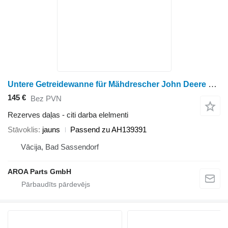
Untere Getreidewanne für Mähdrescher John Deere 9400, 9410, 9450, 9500, 9500SH, 9510, 9510SH, 9550, 9550SH, 9560 Passend
145 €
Bez PVN
Rezerves daļas - citi darba elelmenti
Stāvoklis
jauns
Passend zu AH139391
Vācija, Bad Sassendorf
AROA Parts GmbH