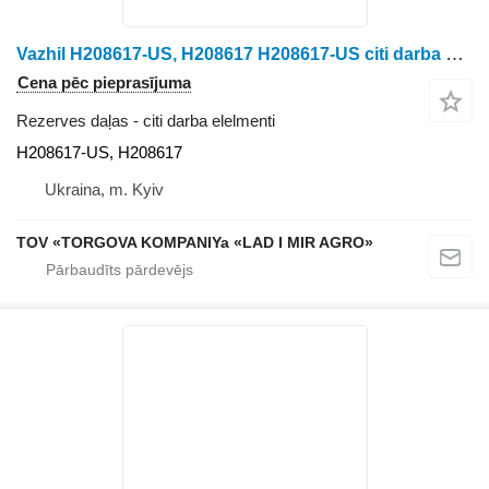
Vazhil H208617-US, H208617 H208617-US citi darba elelmenti paredzēts John Deere 9560 STS, 9570 STS, 9650 STS, 9660 graudu kombaina
Cena pēc pieprasījuma
Rezerves daļas - citi darba elelmenti
H208617-US, H208617
Ukraina, m. Kyiv
TOV «TORGOVA KOMPANIYa «LAD I MIR AGRO»