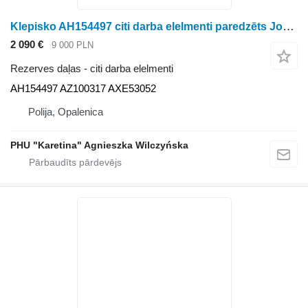
Klepisko AH154497 citi darba elelmenti paredzēts John Deere CTS 9540, 9540I, 9560, 9560I, 9580 graudu kombaina
2 090 €
9 000 PLN
Rezerves daļas - citi darba elelmenti
AH154497 AZ100317 AXE53052
Polija, Opalenica
PHU "Karetina" Agnieszka Wilczyńska