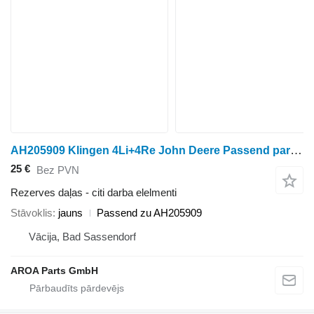
AH205909 Klingen 4Li+4Re John Deere Passend paredzēts John Deere 9500 9510 9510SH 9550 9550SH 9560 9560SH 9560STS 9560iSTS 9600 9 graudu kombaina
25 €
Bez PVN
Rezerves daļas - citi darba elelmenti
Stāvoklis
jauns
Passend zu AH205909
Vācija, Bad Sassendorf
AROA Parts GmbH