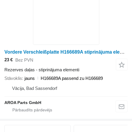
Vordere Verschleißplatte H166689A stiprinājuma elementi paredzēts John Deere 9560STS 9570STS 9650STS graudu kombaina
23 €
Bez PVN
Rezerves daļas - stiprinājuma elementi
Stāvoklis
jauns
H166689A passend zu H166689
Vācija, Bad Sassendorf
AROA Parts GmbH