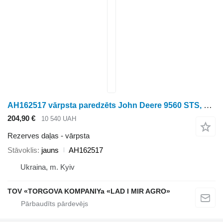
AH162517 vārpsta paredzēts John Deere 9560 STS, 9650 STS, 9660 STS graudu kombaina
204,90 €
10 540 UAH
Rezerves daļas - vārpsta
Stāvoklis
jauns
AH162517
Ukraina, m. Kyiv
TOV «TORGOVA KOMPANIYa «LAD I MIR AGRO»