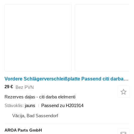
Vordere Schlägerverschleißplatte Passend citi darba elelmenti paredzēts John Deere 9560STS, 9570STS, 9650STS, 9660STS, 9670STS, 9750STS, 9760STS, 9
29 €
Bez PVN
Rezerves daļas - citi darba elelmenti
Stāvoklis
jauns
Passend zu H201914
Vācija, Bad Sassendorf
AROA Parts GmbH