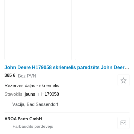
John Deere H179058 skriemelis paredzēts John Deere 9550, 9560, 9570, 9650, 9660, 9670, 9750, 9760, 9770, 9860 kombaina
365 €
Bez PVN
Rezerves daļas - skriemelis
Stāvoklis
jauns
H179058
Vācija, Bad Sassendorf
AROA Parts GmbH