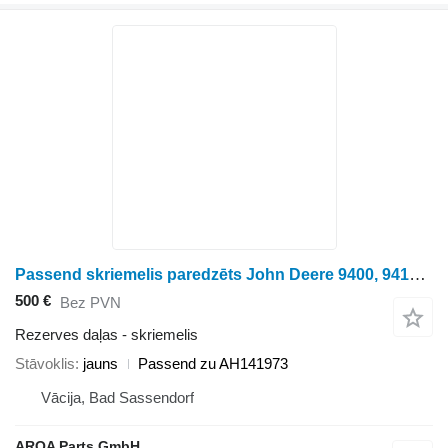
Passend skriemelis paredzēts John Deere 9400, 9410, 9450, 9500, 9500SH, 9510, 9510SH, 9550, 9550SH, 9560 graudu kombaina
500 €
Bez PVN
Rezerves daļas - skriemelis
Stāvoklis
jauns
Passend zu AH141973
Vācija, Bad Sassendorf
AROA Parts GmbH