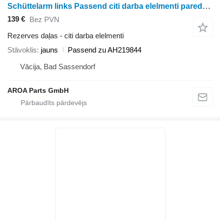
Schüttelarm links Passend citi darba elelmenti paredzēts John Deere S650, S660, S670, S680, S690, 9560 STS, 9570, 9660 STS, 9670, 97 graudu kombaina
139 €
Bez PVN
Rezerves daļas - citi darba elelmenti
Stāvoklis
jauns
Passend zu AH219844
Vācija, Bad Sassendorf
AROA Parts GmbH