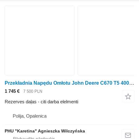
Przekładnia Napędu Omłotu John Deere C670 T5 400 500 T550 T560 T660 Kulšanas piedziņas pārnesumkārba H223193 paredzēts John Deere C670 T5 400 500 T550 T560 T660 graudu kombaina
1 745 €
7 500 PLN
Rezerves daļas - citi darba elelmenti
Polija, Opalenica
PHU "Karetina" Agnieszka Wilczyńska