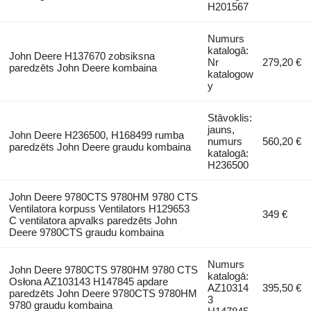
H201567
Numurs
katalogā:
John Deere H137670 zobsiksna
Nr
279,20 €
paredzēts John Deere kombaina
katalogow
y
Stāvoklis:
jauns,
John Deere H236500, H168499 rumba
numurs
560,20 €
paredzēts John Deere graudu kombaina
katalogā:
H236500
John Deere 9780CTS 9780HM 9780 CTS
Ventilatora korpuss Ventilators H129653
349 €
C ventilatora apvalks paredzēts John
Deere 9780CTS graudu kombaina
Numurs
John Deere 9780CTS 9780HM 9780 CTS
katalogā:
Osłona AZ103143 H147845 apdare
AZ10314
395,50 €
paredzēts John Deere 9780CTS 9780HM
3
9780 graudu kombaina