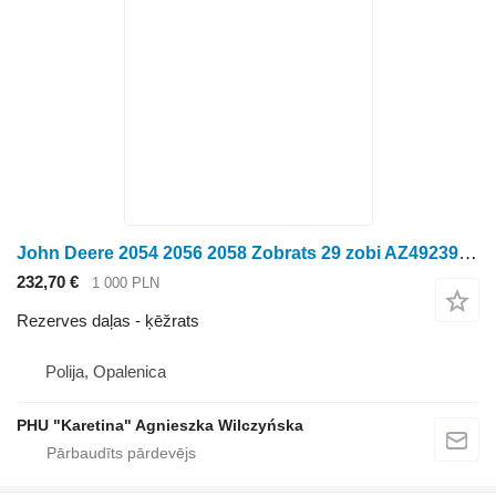
John Deere 2054 2056 2058 Zobrats 29 zobi AZ49239 H223193 ķēžrats paredzēts John Deere 2054 2056 2058 graudu kombaina
232,70 €
1 000 PLN
Rezerves daļas - ķēžrats
Polija, Opalenica
PHU "Karetina" Agnieszka Wilczyńska