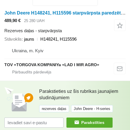
John Deere H148241, H115596 starpvārpsta paredzēts John Deere graudu kombaina
489,90 €
25 280 UAH
Rezerves daļas - starpvārpsta
Stāvoklis
jauns
H148241, H115596
Ukraina, m. Kyiv
TOV «TORGOVA KOMPANIYa «LAD I MIR AGRO»
Parakstieties uz šis rubrikas jaunajiem
sludinājumiem
rezerves daļas
John Deere - H-series
Parakstīties