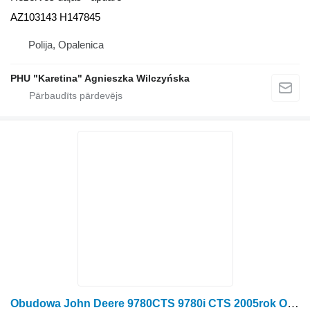
AZ103143 H147845
Polija, Opalenica
PHU "Karetina" Agnieszka Wilczyńska
Obudowa John Deere 9780CTS 9780i CTS 2005rok Obudowa H163694 paredzēts John Deere 9780CTS ,9780i CTS graudu kombaina