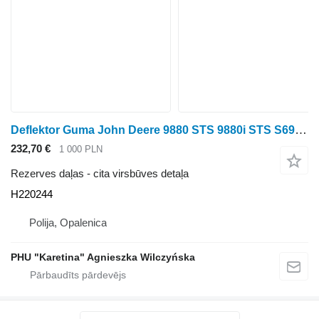
Deflektor Guma John Deere 9880 STS 9880i STS S690 Deflektora gumija H220244 paredzēts John Deere 9880 STS ,9880i STS ,S690 graudu kombaina
232,70 €
1 000 PLN
Rezerves daļas - cita virsbūves detaļa
H220244
Polija, Opalenica
PHU "Karetina" Agnieszka Wilczyńska