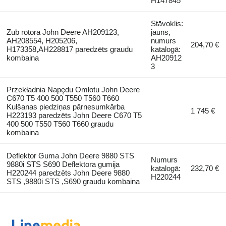
H147845
Stāvoklis:
Zub rotora John Deere AH209123,
jauns,
AH208554, H205206,
numurs
204,70 €
H173358,AH228817 paredzēts graudu
katalogā:
kombaina
AH20912
3
Przekładnia Napędu Omłotu John Deere
C670 T5 400 500 T550 T560 T660
Kulšanas piedziņas pārnesumkārba
1 745 €
H223193 paredzēts John Deere C670 T5
400 500 T550 T560 T660 graudu
kombaina
Deflektor Guma John Deere 9880 STS
Numurs
9880i STS S690 Deflektora gumija
katalogā:
232,70 €
H220244 paredzēts John Deere 9880
H220244
STS ,9880i STS ,S690 graudu kombaina