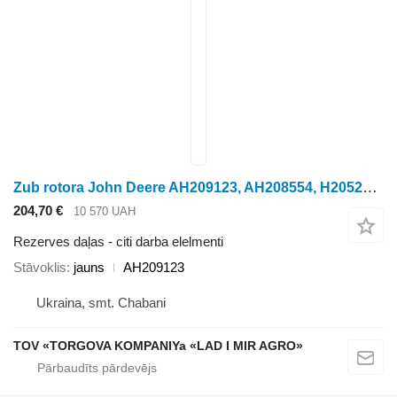
Zub rotora John Deere AH209123, AH208554, H205206, H173358,AH228817 paredzēts graudu kombaina
204,70 €
10 570 UAH
Rezerves daļas - citi darba elelmenti
Stāvoklis
jauns
AH209123
Ukraina, smt. Chabani
TOV «TORGOVA KOMPANIYa «LAD I MIR AGRO»