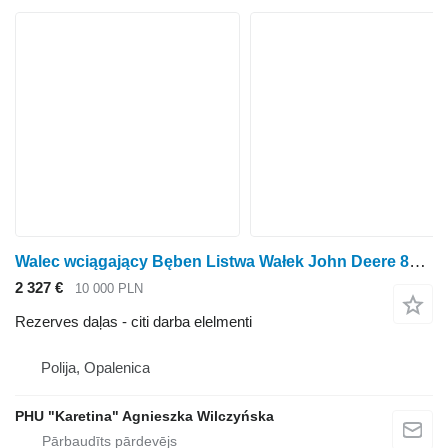
Walec wciągający Bęben Listwa Wałek John Deere 8600 Ieplūdes veltņa cilindrs Sloksnes veltnis AXE49638 HXE81000 H paredzēts John Deere 8600 graudu kombaina
2 327 €
10 000 PLN
Rezerves daļas - citi darba elelmenti
Polija, Opalenica
PHU "Karetina" Agnieszka Wilczyńska