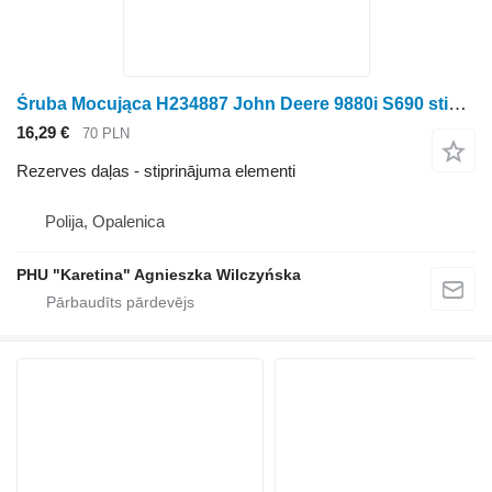
Śruba Mocująca H234887 John Deere 9880i S690 stiprinājuma skrūve H234887 paredzēts John Deere 9880i S690 graudu kombaina
16,29 €
70 PLN
Rezerves daļas - stiprinājuma elementi
Polija, Opalenica
PHU "Karetina" Agnieszka Wilczyńska