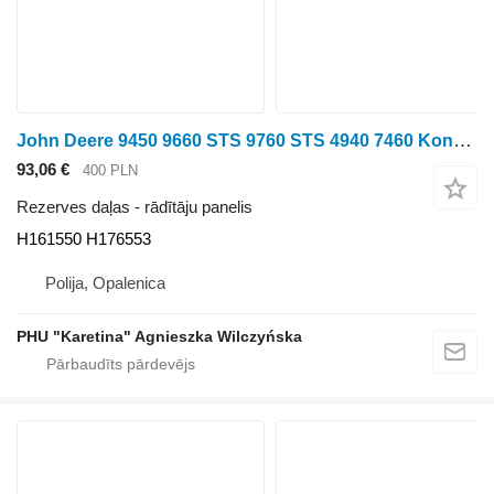
John Deere 9450 9660 STS 9760 STS 4940 7460 Konsoles paneļa pogas H161550 H161550 H176553 rādītāju panelis paredzēts John Deere 9450, 9660 STS, 9760 STS, 4940, 7460 graudu kombaina
93,06 €
400 PLN
Rezerves daļas - rādītāju panelis
H161550 H176553
Polija, Opalenica
PHU "Karetina" Agnieszka Wilczyńska