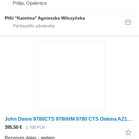
Polija, Opalenica
PHU "Karetina" Agnieszka Wilczyńska
John Deere 9780CTS 9780HM 9780 CTS Osłona AZ103143 H147845 apdare paredzēts John Deere 9780CTS 9780HM 9780 graudu kombaina
395,50 €
1 700 PLN
Rezerves daļas - apdare