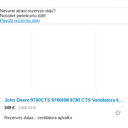
Nevarat atrast rezerves daļu?
Nosūtiet pieteikumu tūlīt!
Pasūtīt rezerves daļu
John Deere 9780CTS 9780HM 9780 CTS Ventilatora korpuss Ventilators H129653 C ventilatora apvalks paredzēts John Deere 9780CTS graudu kombaina
349 €
1 500 PLN
Rezerves daļas - ventilatora apvalks