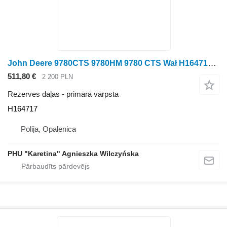
John Deere 9780CTS 9780HM 9780 CTS Wał H164717 primārā vārpsta paredzēts John Deere 9780CTS, 9780HM graudu kombaina
511,80 €
2 200 PLN
Rezerves daļas - primārā vārpsta
H164717
Polija, Opalenica
PHU "Karetina" Agnieszka Wilczyńska