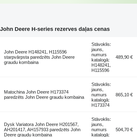
John Deere H-series rezerves daļas cenas
Stāvoklis:
jauns,
John Deere H148241, H115596
numurs
starpvārpsta paredzēts John Deere
489,90 €
katalogā:
graudu kombaina
H148241,
H115596
Stāvoklis:
jauns,
Matochina John Deere H173374
numurs
865,10 €
paredzēts John Deere graudu kombaina
katalogā:
H173374
Stāvoklis:
Dysk Variatora John Deere H201567,
jauns,
AH201417, AH157933 paredzēts John
numurs
504,70 €
Deere graudu kombaina
katalogā: