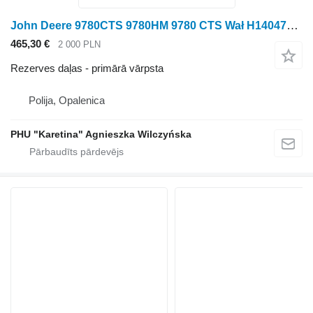
John Deere 9780CTS 9780HM 9780 CTS Wał H140470 primārā vārpsta paredzēts John Deere 9780CTS 9780HM 9780 graudu kombaina
465,30 €
2 000 PLN
Rezerves daļas - primārā vārpsta
Polija, Opalenica
PHU "Karetina" Agnieszka Wilczyńska