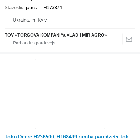
Stāvoklis
jauns
H173374
Ukraina, m. Kyiv
TOV «TORGOVA KOMPANIYa «LAD I MIR AGRO»
John Deere H236500, H168499 rumba paredzēts John Deere graudu kombaina