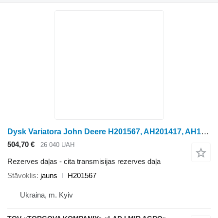
Dysk Variatora John Deere H201567, AH201417, AH157933 paredzēts John Deere graudu kombaina
504,70 €
26 040 UAH
Rezerves daļas - cita transmisijas rezerves daļa
Stāvoklis
jauns
H201567
Ukraina, m. Kyiv