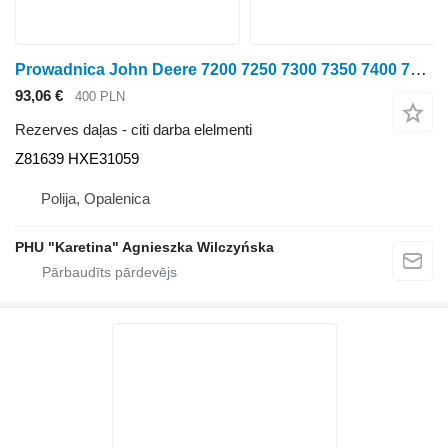
Prowadnica John Deere 7200 7250 7300 7350 7400 7500 7550 7700 7800 Vadotne Z81639 H Z81639 HXE31059 paredzēts John Deere 7200 7250 7300 7350 7400 7500 7550 7700 7800 lopbarības kombaina
93,06 €
400 PLN
Rezerves daļas - citi darba elelmenti
Z81639 HXE31059
Polija, Opalenica
PHU "Karetina" Agnieszka Wilczyńska