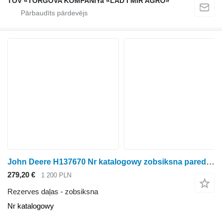
TOV «TORGOVA KOMPANIYa «LAD I MIR AGRO»
John Deere H137670 Nr katalogowy zobsiksna paredzēts John Deere kombaina
279,20 €
1 200 PLN
Rezerves daļas - zobsiksna
Nr katalogowy