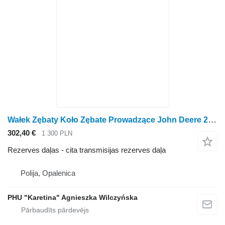
Wałek Zębaty Koło Zębate Prowadzące John Deere 2054 2056 2058 Zobrata zobrats AZ49239 H2231 paredzēts John Deere 2054 2056 2058 graudu kombaina
302,40 €
1 300 PLN
Rezerves daļas - cita transmisijas rezerves daļa
Polija, Opalenica
PHU "Karetina" Agnieszka Wilczyńska