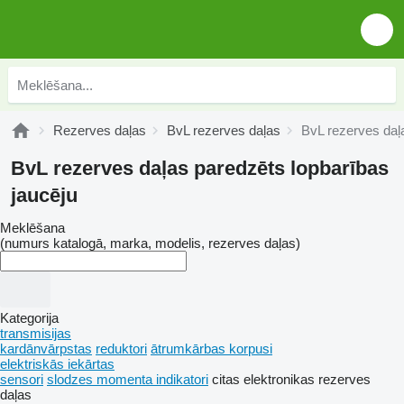
Rezerves daļas
BvL rezerves daļas
BvL rezerves daļ
BvL rezerves daļas paredzēts lopbarības
jaucēju
Meklēšana
(numurs katalogā, marka, modelis, rezerves daļas)
Kategorija
transmisijas
kardānvārpstas
reduktori
ātrumkārbas korpusi
elektriskās iekārtas
sensori
slodzes momenta indikatori
citas elektronikas rezerves
daļas