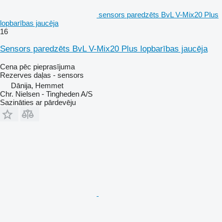
sensors paredzēts BvL V-Mix20 Plus
lopbarības jaucēja
16
Sensors paredzēts BvL V-Mix20 Plus lopbarības jaucēja
Cena pēc pieprasījuma
Rezerves daļas - sensors
Dānija, Hemmet
Chr. Nielsen - Tingheden A/S
Sazināties ar pārdevēju