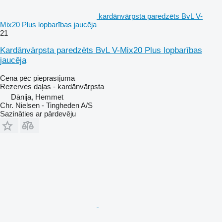
kardānvārpsta paredzēts BvL V-
Mix20 Plus lopbarības jaucēja
21
Kardānvārpsta paredzēts BvL V-Mix20 Plus lopbarības
jaucēja
Cena pēc pieprasījuma
Rezerves daļas - kardānvārpsta
Dānija, Hemmet
Chr. Nielsen - Tingheden A/S
Sazināties ar pārdevēju