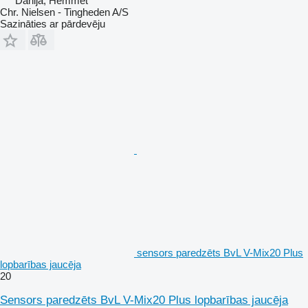
Dānija, Hemmet
Chr. Nielsen - Tingheden A/S
Sazināties ar pārdevēju
sensors paredzēts BvL V-Mix20 Plus
lopbarības jaucēja
20
Sensors paredzēts BvL V-Mix20 Plus lopbarības jaucēja