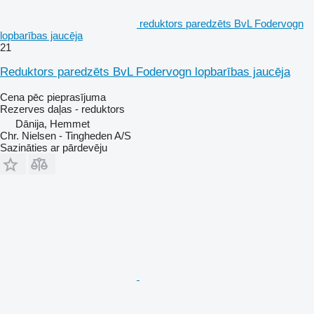
reduktors paredzēts BvL Fodervogn
lopbarības jaucēja
21
Reduktors paredzēts BvL Fodervogn lopbarības jaucēja
Cena pēc pieprasījuma
Rezerves daļas - reduktors
Dānija, Hemmet
Chr. Nielsen - Tingheden A/S
Sazināties ar pārdevēju