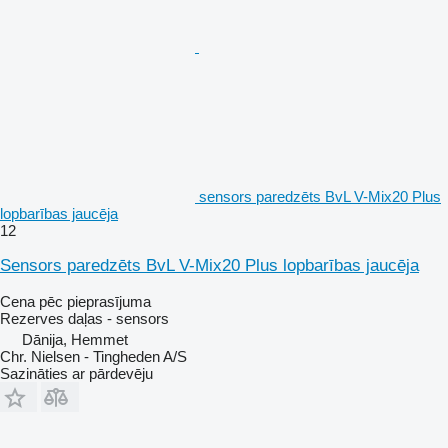
sensors paredzēts BvL V-Mix20 Plus
lopbarības jaucēja
12
Sensors paredzēts BvL V-Mix20 Plus lopbarības jaucēja
Cena pēc pieprasījuma
Rezerves daļas - sensors
Dānija, Hemmet
Chr. Nielsen - Tingheden A/S
Sazināties ar pārdevēju