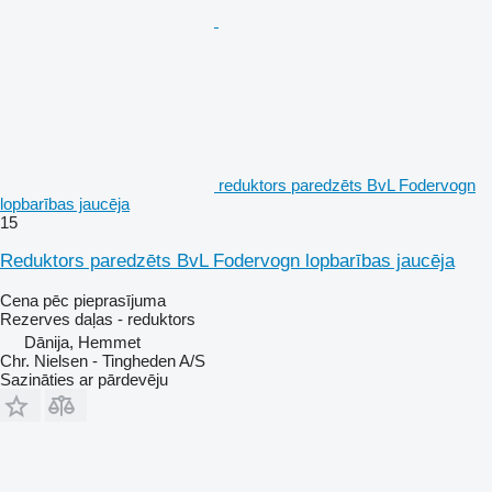
reduktors paredzēts BvL Fodervogn
lopbarības jaucēja
15
Reduktors paredzēts BvL Fodervogn lopbarības jaucēja
Cena pēc pieprasījuma
Rezerves daļas - reduktors
Dānija, Hemmet
Chr. Nielsen - Tingheden A/S
Sazināties ar pārdevēju