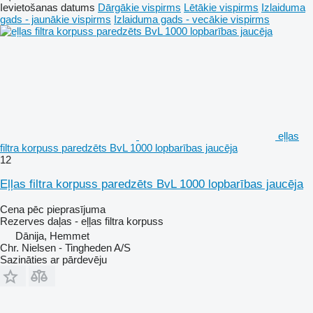
Ievietošanas datums
Dārgākie vispirms
Lētākie vispirms
Izlaiduma
gads - jaunākie vispirms
Izlaiduma gads - vecākie vispirms
eļļas
filtra korpuss paredzēts BvL 1000 lopbarības jaucēja
12
Eļļas filtra korpuss paredzēts BvL 1000 lopbarības jaucēja
Cena pēc pieprasījuma
Rezerves daļas - eļļas filtra korpuss
Dānija, Hemmet
Chr. Nielsen - Tingheden A/S
Sazināties ar pārdevēju