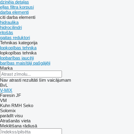
dzinēja detaļas
eļļas filtra korpusi
darba elementi
citi darba elementi
hidraulika
hidrocilindri
ritošās
gaitas reduktori
Tehnikas kategorija
lopkopības tehnika
lopkopības tehnika
lopbarības jaucēji
barības maisītāji pašgājēji
Marka
Nav atrasti rezultāti šim vaicājumam
BvL
V-MIX
Faresin
JF
VM
Kuhn
RMH
Seko
Solomix
parādīt visu
Atrašanās vieta
Meklēšana rādiusā