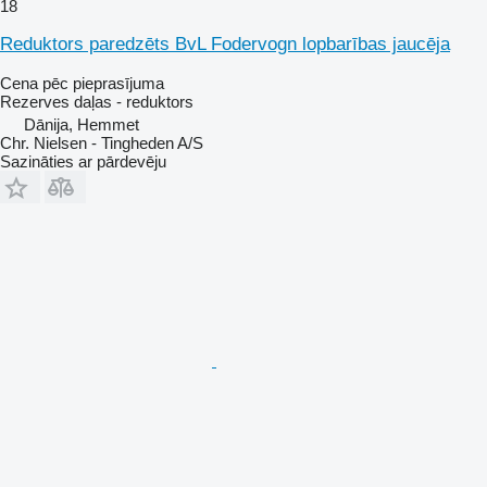
18
Reduktors paredzēts BvL Fodervogn lopbarības jaucēja
Cena pēc pieprasījuma
Rezerves daļas - reduktors
Dānija, Hemmet
Chr. Nielsen - Tingheden A/S
Sazināties ar pārdevēju