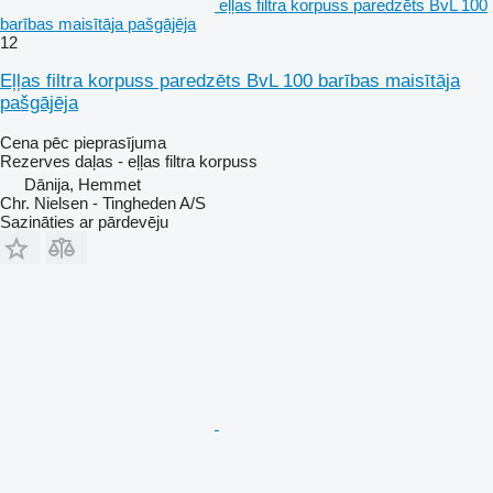
eļļas filtra korpuss paredzēts BvL 100
barības maisītāja pašgājēja
12
Eļļas filtra korpuss paredzēts BvL 100 barības maisītāja
pašgājēja
Cena pēc pieprasījuma
Rezerves daļas - eļļas filtra korpuss
Dānija, Hemmet
Chr. Nielsen - Tingheden A/S
Sazināties ar pārdevēju