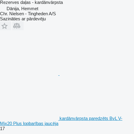
Rezerves daļas - kardānvārpsta
Dānija, Hemmet
Chr. Nielsen - Tingheden A/S
Sazināties ar pārdevēju
kardānvārpsta paredzēts BvL V-
Mix20 Plus lopbarības jaucēja
17