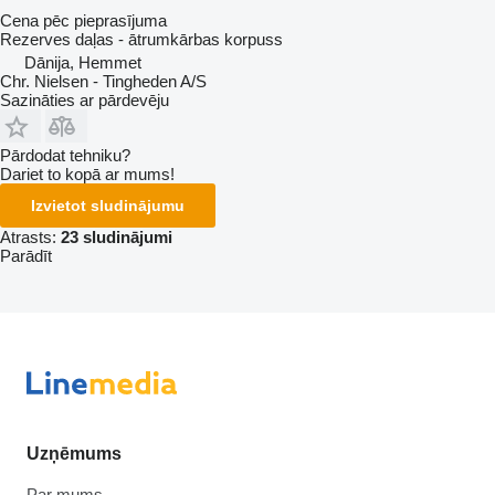
Cena pēc pieprasījuma
Rezerves daļas - ātrumkārbas korpuss
Dānija, Hemmet
Chr. Nielsen - Tingheden A/S
Sazināties ar pārdevēju
Pārdodat tehniku?
Dariet to kopā ar mums!
Izvietot sludinājumu
Atrasts:
23 sludinājumi
Parādīt
Uzņēmums
Par mums