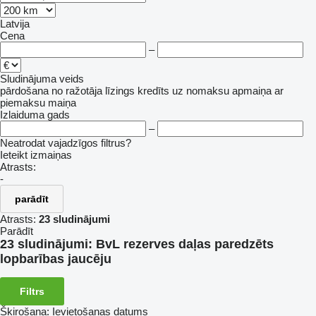
Latvija
Cena
–
Sludinājuma veids
pārdošana
no ražotāja
līzings
kredīts
uz nomaksu
apmaiņa ar
piemaksu
maiņa
Izlaiduma gads
–
Neatrodat vajadzīgos filtrus?
Ieteikt izmaiņas
Atrasts:
-
parādīt
Atrasts:
23 sludinājumi
Parādīt
23 sludinājumi:
BvL rezerves daļas paredzēts
lopbarības jaucēju
Filtrs
Šķirošana
:
Ievietošanas datums