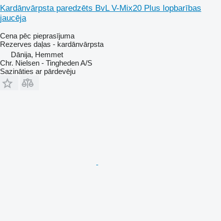
Kardānvārpsta paredzēts BvL V-Mix20 Plus lopbarības
jaucēja
Cena pēc pieprasījuma
Rezerves daļas - kardānvārpsta
Dānija, Hemmet
Chr. Nielsen - Tingheden A/S
Sazināties ar pārdevēju