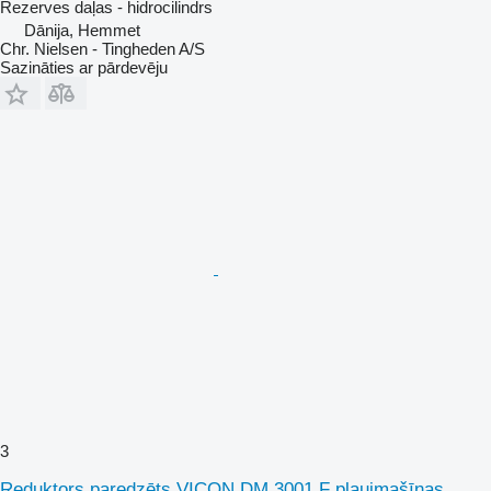
Rezerves daļas - hidrocilindrs
Dānija, Hemmet
Chr. Nielsen - Tingheden A/S
Sazināties ar pārdevēju
3
Reduktors paredzēts VICON DM 3001 F pļaujmašīnas