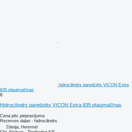
hidrocilindrs paredzēts VICON Extra
835 pļaujmašīnas
8
Hidrocilindrs paredzēts VICON Extra 835 pļaujmašīnas
Cena pēc pieprasījuma
Rezerves daļas - hidrocilindrs
Dānija, Hemmet
Chr. Nielsen - Tingheden A/S