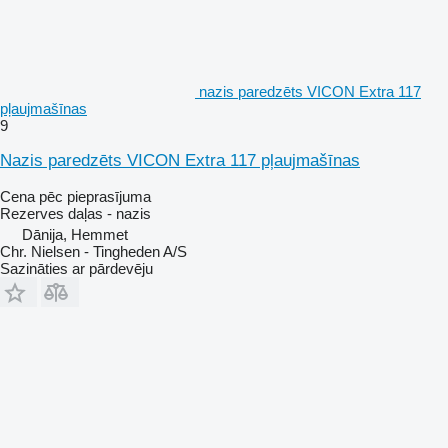
nazis paredzēts VICON Extra 117
pļaujmašīnas
9
Nazis paredzēts VICON Extra 117 pļaujmašīnas
Cena pēc pieprasījuma
Rezerves daļas - nazis
Dānija, Hemmet
Chr. Nielsen - Tingheden A/S
Sazināties ar pārdevēju