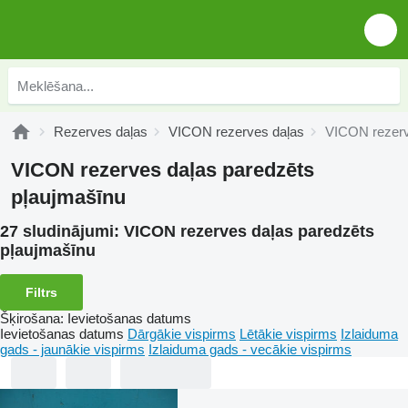
Rezerves daļas
VICON rezerves daļas
VICON rezerv
VICON rezerves daļas paredzēts
pļaujmašīnu
27 sludinājumi:
VICON rezerves daļas paredzēts
pļaujmašīnu
Filtrs
Šķirošana
:
Ievietošanas datums
Ievietošanas datums
Dārgākie vispirms
Lētākie vispirms
Izlaiduma
gads - jaunākie vispirms
Izlaiduma gads - vecākie vispirms