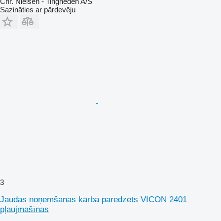
Chr. Nielsen - Tingheden A/S
Sazināties ar pārdevēju
3
Jaudas noņemšanas kārba paredzēts VICON 2401
pļaujmašīnas