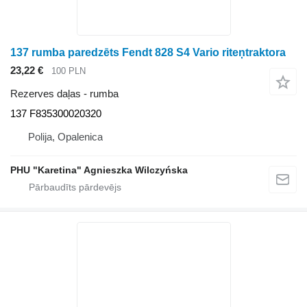
137 rumba paredzēts Fendt 828 S4 Vario riteņtraktora
23,22 €
100 PLN
Rezerves daļas - rumba
137 F835300020320
Polija, Opalenica
PHU "Karetina" Agnieszka Wilczyńska