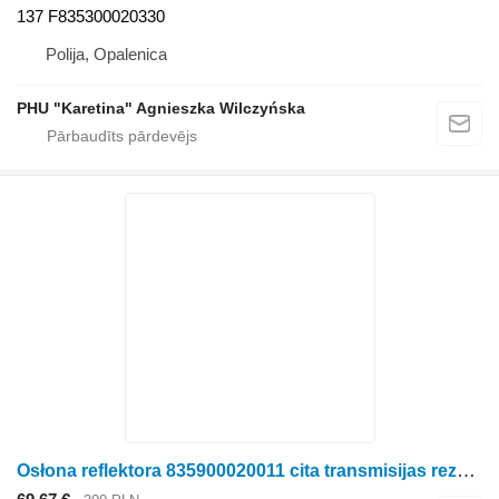
137 F835300020330
Polija, Opalenica
PHU "Karetina" Agnieszka Wilczyńska
Osłona reflektora 835900020011 cita transmisijas rezerves daļa paredzēts Fendt 828 Vario riteņtraktora