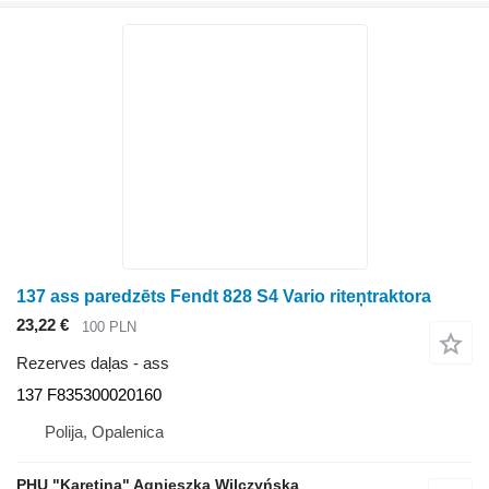
137 ass paredzēts Fendt 828 S4 Vario riteņtraktora
23,22 €
100 PLN
Rezerves daļas - ass
137 F835300020160
Polija, Opalenica
PHU "Karetina" Agnieszka Wilczyńska