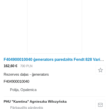
F404900010040 ģenerators paredzēts Fendt 828 Vario riteņtraktora
162,60 €
700 PLN
Rezerves daļas - ģenerators
F404900010040
Polija, Opalenica
PHU "Karetina" Agnieszka Wilczyńska