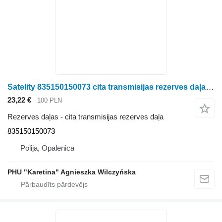
Satelity 835150150073 cita transmisijas rezerves daļa paredzēts Fendt 828 S4 Vario riteņtraktora
23,22 €
100 PLN
Rezerves daļas - cita transmisijas rezerves daļa
835150150073
Polija, Opalenica
PHU "Karetina" Agnieszka Wilczyńska