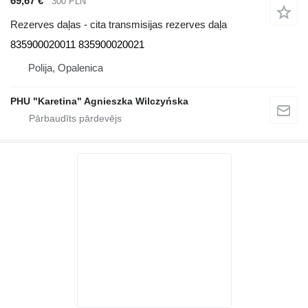
69,67 €
300 PLN
Rezerves daļas - cita transmisijas rezerves daļa
835900020011 835900020021
Polija, Opalenica
PHU "Karetina" Agnieszka Wilczyńska