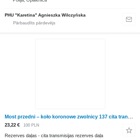
PHU "Karetina" Agnieszka Wilczyńska
Most przedni – koło koronowe zwolnicy 137 cita transmisijas rezerves daļa paredzēts Fendt 828 S4 Vario riteņtraktora
23,22 €
100 PLN
Rezerves daļas - cita transmisijas rezerves daļa