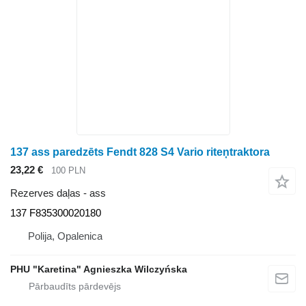
137 ass paredzēts Fendt 828 S4 Vario riteņtraktora
23,22 €
100 PLN
Rezerves daļas - ass
137 F835300020180
Polija, Opalenica
PHU "Karetina" Agnieszka Wilczyńska