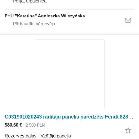
Polija, Opalenica
PHU "Karetina" Agnieszka Wilczyńska
G931901020243 rādītāju panelis paredzēts Fendt 828 Vario riteņtraktora
580,60 €
2 500 PLN
Rezerves daļas - rādītāju panelis