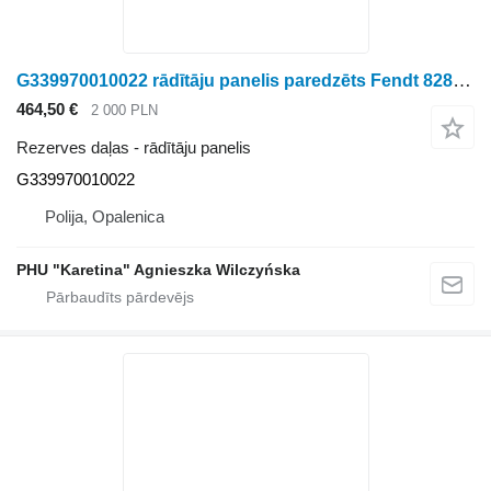
G339970010022 rādītāju panelis paredzēts Fendt 828 Vario riteņtraktora
464,50 €
2 000 PLN
Rezerves daļas - rādītāju panelis
G339970010022
Polija, Opalenica
PHU "Karetina" Agnieszka Wilczyńska