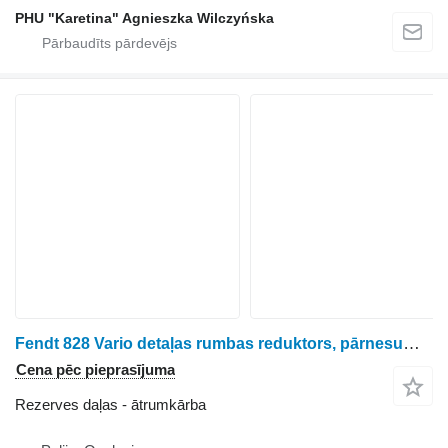
PHU "Karetina" Agnieszka Wilczyńska
Fendt 828 Vario detaļas rumbas reduktors, pārnesumkārba, dzinējs, ātrumkārba paredzēts Fendt 828 Vario riteņtraktora
Cena pēc pieprasījuma
Rezerves daļas - ātrumkārba