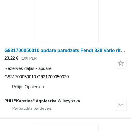
G931700050010 apdare paredzēts Fendt 828 Vario riteņtraktora
23,22 €
100 PLN
Rezerves daļas - apdare
G931700050010 G931700050020
Polija, Opalenica
PHU "Karetina" Agnieszka Wilczyńska