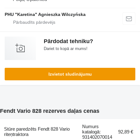
PHU "Karetina" Agnieszka Wilczyńska
Pārdodat tehniku?
Dariet to kopā ar mums!
Izvietot sludinājumu
Fendt Vario 828 rezerves daļas cenas
Numurs
Stūre paredzēts Fendt 828 Vario
katalogā:
92,89 €
riteņtraktora
931402070014