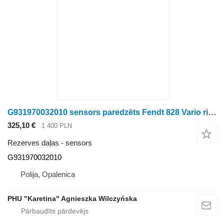
G931970032010 sensors paredzēts Fendt 828 Vario riteņtraktora
325,10 €
1 400 PLN
Rezerves daļas - sensors
G931970032010
Polija, Opalenica
PHU "Karetina" Agnieszka Wilczyńska