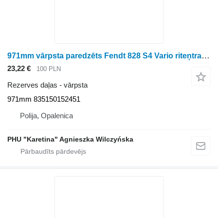
971mm vārpsta paredzēts Fendt 828 S4 Vario riteņtraktora
23,22 €
100 PLN
Rezerves daļas - vārpsta
971mm 835150152451
Polija, Opalenica
PHU "Karetina" Agnieszka Wilczyńska