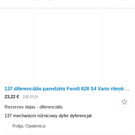
137 diferenciālis paredzēts Fendt 828 S4 Vario riteņtraktora
23,22 €
100 PLN
Rezerves daļas - diferenciālis
137 mechanizm róźnicowy dyfer dyferencjał
Polija, Opalenica