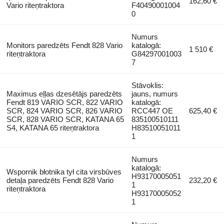
162,60 €
Vario riteņtraktora
F40490001004
0
Numurs
Monitors paredzēts Fendt 828 Vario
katalogā:
1 510 €
riteņtraktora
G84297001003
7
Stāvoklis:
Maximus eļļas dzesētājs paredzēts
jauns, numurs
Fendt 819 VARIO SCR, 822 VARIO
katalogā:
SCR, 824 VARIO SCR, 826 VARIO
RCC447 OE
625,40 €
SCR, 828 VARIO SCR, KATANA 65
835100510111
S4, KATANA 65 riteņtraktora
H83510051011
1
Numurs
katalogā:
Wspornik błotnika tył cita virsbūves
H93170005051
detaļa paredzēts Fendt 828 Vario
232,20 €
1
riteņtraktora
H93170005052
1