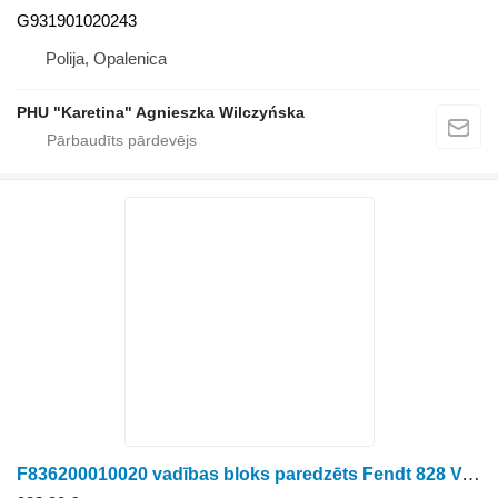
G931901020243
Polija, Opalenica
PHU "Karetina" Agnieszka Wilczyńska
F836200010020 vadības bloks paredzēts Fendt 828 Vario riteņtraktora