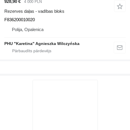
928,90 €
4 000 PLN
Rezerves daļas - vadības bloks
F836200010020
Polija, Opalenica
PHU "Karetina" Agnieszka Wilczyńska