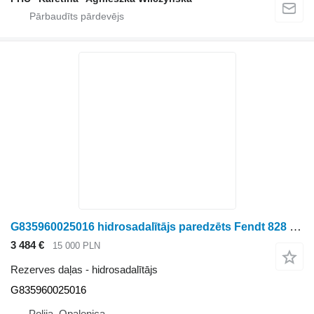
G835960025016 hidrosadalītājs paredzēts Fendt 828 Vario riteņtraktora
3 484 €
15 000 PLN
Rezerves daļas - hidrosadalītājs
G835960025016
Polija, Opalenica