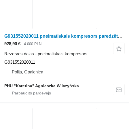
G931552020011 pneimatiskais kompresors paredzēts Fendt 828 Vario riteņtraktora
928,90 €
4 000 PLN
Rezerves daļas - pneimatiskais kompresors
G931552020011
Polija, Opalenica
PHU "Karetina" Agnieszka Wilczyńska