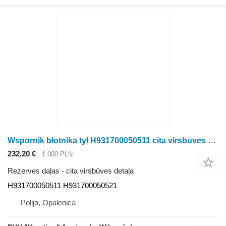
Wspornik błotnika tył H931700050511 cita virsbūves detaļa paredzēts Fendt 828 Vario riteņtraktora
232,20 €
1 000 PLN
Rezerves daļas - cita virsbūves detaļa
H931700050511 H931700050521
Polija, Opalenica