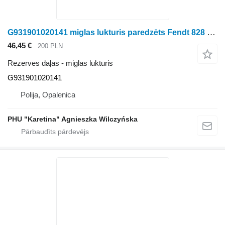
G931901020141 miglas lukturis paredzēts Fendt 828 Vario riteņtraktora
46,45 €
200 PLN
Rezerves daļas - miglas lukturis
G931901020141
Polija, Opalenica
PHU "Karetina" Agnieszka Wilczyńska