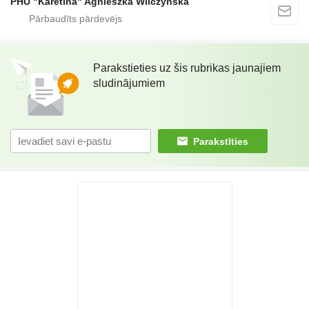
PHU "Karetina" Agnieszka Wilczyńska
Parakstieties uz šis rubrikas jaunajiem
sludinājumiem
Parakstīties