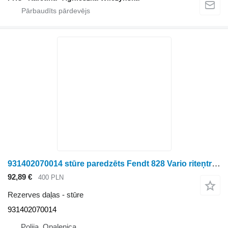
931402070014 stūre paredzēts Fendt 828 Vario riteņtraktora
92,89 €
400 PLN
Rezerves daļas - stūre
931402070014
Polija, Opalenica