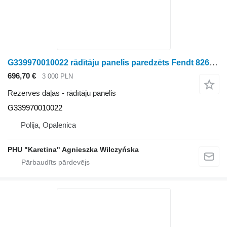
G339970010022 rādītāju panelis paredzēts Fendt 826 828 934 936 Vario riteņtraktora
696,70 €
3 000 PLN
Rezerves daļas - rādītāju panelis
G339970010022
Polija, Opalenica
PHU "Karetina" Agnieszka Wilczyńska