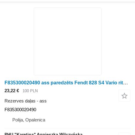
F835300020490 ass paredzēts Fendt 828 S4 Vario riteņtraktora
23,22 €
100 PLN
Rezerves daļas - ass
F835300020490
Polija, Opalenica
PHU "Karetina" Agnieszka Wilczyńska