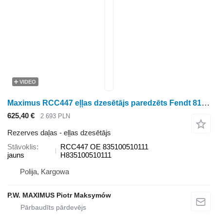
VIDEO
Maximus RCC447 eļļas dzesētājs paredzēts Fendt 819 VARIO SCR, 822 VARIO SCR, 824 VARIO SCR, 826 VARIO SCR, 828 VARIO SCR, KATANA 65 S4, KATANA 65 riteņtraktora
625,40 €
2 693 PLN
Rezerves daļas - eļļas dzesētājs
Stāvoklis
RCC447 OE 835100510111
jauns
H835100510111
Polija, Kargowa
P.W. MAXIMUS Piotr Maksymów