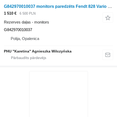
G842970010037 monitors paredzēts Fendt 828 Vario riteņtraktora
1 510 €
6 500 PLN
Rezerves daļas - monitors
G842970010037
Polija, Opalenica
PHU "Karetina" Agnieszka Wilczyńska