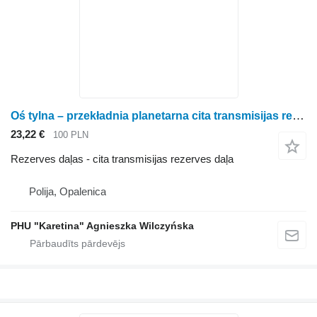
Oś tylna – przekładnia planetarna cita transmisijas rezerves daļa paredzēts Fendt 828 S4 Vario riteņtraktora
23,22 €
100 PLN
Rezerves daļas - cita transmisijas rezerves daļa
Polija, Opalenica
PHU "Karetina" Agnieszka Wilczyńska