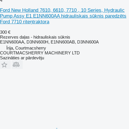
4
Ford New Holland 7610, 6610, 7710 , 10 Series, Hydraulic
Pump Assy E1 E1NN600AA hidrauliskais sūknis paredzēts
Ford 7710 riteņtraktora
300 €
Rezerves daļas - hidrauliskais sūknis
E1NN600AA, D3NN600H, E1NN600AB, D3NN600A
Īrija, Courtmacsherry
COURTMACSHERRY MACHINERY LTD
Sazināties ar pārdevēju