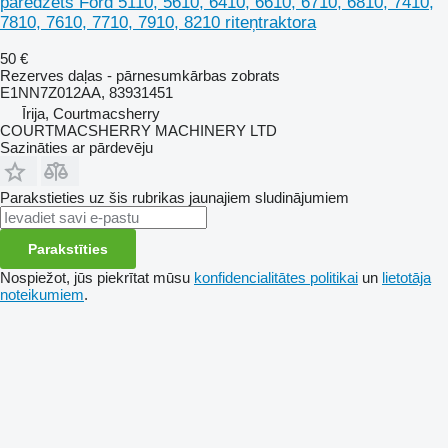
paredzēts Ford 5110, 5610, 6410, 6610, 6710, 6810, 7410,
7810, 7610, 7710, 7910, 8210 riteņtraktora
50 €
Rezerves daļas - pārnesumkārbas zobrats
E1NN7Z012AA, 83931451
Īrija, Courtmacsherry
COURTMACSHERRY MACHINERY LTD
Sazināties ar pārdevēju
Parakstieties uz šis rubrikas jaunajiem sludinājumiem
Parakstīties
Nospiežot, jūs piekrītat mūsu
konfidencialitātes politikai
un
lietotāja
noteikumiem
.