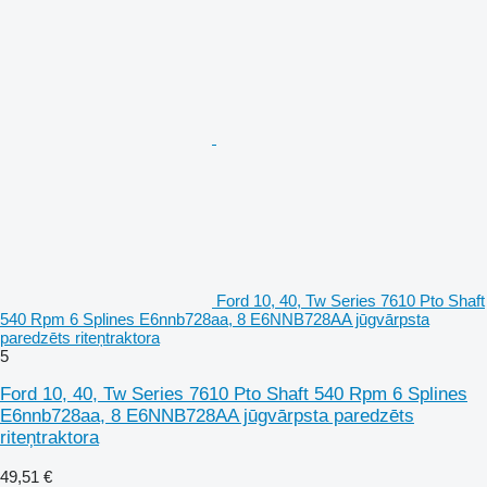
Ford 10, 40, Tw Series 7610 Pto Shaft
540 Rpm 6 Splines E6nnb728aa, 8 E6NNB728AA jūgvārpsta
paredzēts riteņtraktora
5
Ford 10, 40, Tw Series 7610 Pto Shaft 540 Rpm 6 Splines
E6nnb728aa, 8 E6NNB728AA jūgvārpsta paredzēts
riteņtraktora
49,51 €