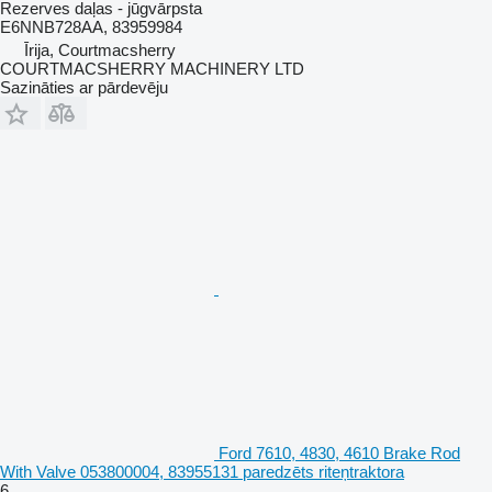
Rezerves daļas - jūgvārpsta
E6NNB728AA, 83959984
Īrija, Courtmacsherry
COURTMACSHERRY MACHINERY LTD
Sazināties ar pārdevēju
Ford 7610, 4830, 4610 Brake Rod
With Valve 053800004, 83955131 paredzēts riteņtraktora
6