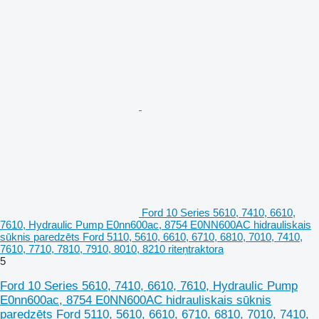
Ford 10 Series 5610, 7410, 6610,
7610, Hydraulic Pump E0nn600ac, 8754 E0NN600AC hidrauliskais
sūknis paredzēts Ford 5110, 5610, 6610, 6710, 6810, 7010, 7410,
7610, 7710, 7810, 7910, 8010, 8210 riteņtraktora
5
Ford 10 Series 5610, 7410, 6610, 7610, Hydraulic Pump
E0nn600ac, 8754 E0NN600AC hidrauliskais sūknis
paredzēts Ford 5110, 5610, 6610, 6710, 6810, 7010, 7410,