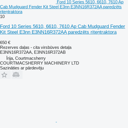
Ford 10 Series 5610, 6610, 7610 Ap
Cab Mudguard Fender Kit Steel E3nn E3NN16R372AA paredzēts
riteņtraktora
10
Ford 10 Series 5610, 6610, 7610 Ap Cab Mudguard Fender
Kit Steel E3nn E3NN16R372AA paredzēts riteņtraktora
650 €
Rezerves daļas - cita virsbūves detaļa
E3NN16R372AA, E3NN16R372AB
Īrija, Courtmacsherry
COURTMACSHERRY MACHINERY LTD
Sazināties ar pārdevēju