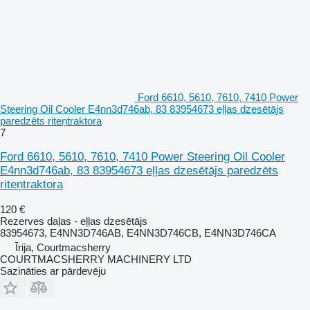
Ford 6610, 5610, 7610, 7410 Power
Steering Oil Cooler E4nn3d746ab, 83 83954673 eļļas dzesētājs
paredzēts riteņtraktora
7
Ford 6610, 5610, 7610, 7410 Power Steering Oil Cooler
E4nn3d746ab, 83 83954673 eļļas dzesētājs paredzēts
riteņtraktora
120 €
Rezerves daļas - eļļas dzesētājs
83954673, E4NN3D746AB, E4NN3D746CB, E4NN3D746CA
Īrija, Courtmacsherry
COURTMACSHERRY MACHINERY LTD
Sazināties ar pārdevēju