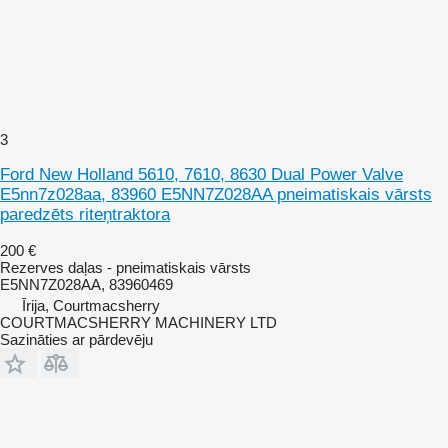
3
Ford New Holland 5610, 7610, 8630 Dual Power Valve
E5nn7z028aa, 83960 E5NN7Z028AA pneimatiskais vārsts
paredzēts riteņtraktora
200 €
Rezerves daļas - pneimatiskais vārsts
E5NN7Z028AA, 83960469
Īrija, Courtmacsherry
COURTMACSHERRY MACHINERY LTD
Sazināties ar pārdevēju