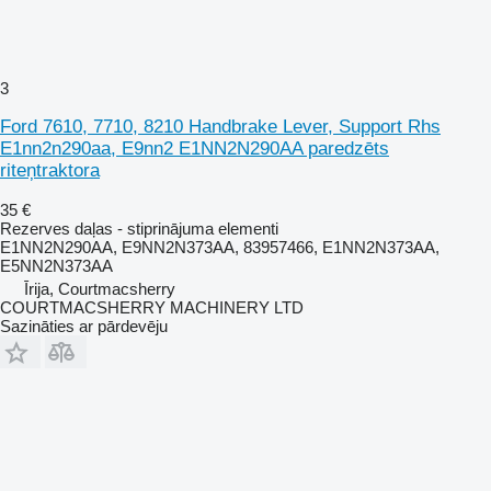
3
Ford 7610, 7710, 8210 Handbrake Lever, Support Rhs
E1nn2n290aa, E9nn2 E1NN2N290AA paredzēts
riteņtraktora
35 €
Rezerves daļas - stiprinājuma elementi
E1NN2N290AA, E9NN2N373AA, 83957466, E1NN2N373AA,
E5NN2N373AA
Īrija, Courtmacsherry
COURTMACSHERRY MACHINERY LTD
Sazināties ar pārdevēju