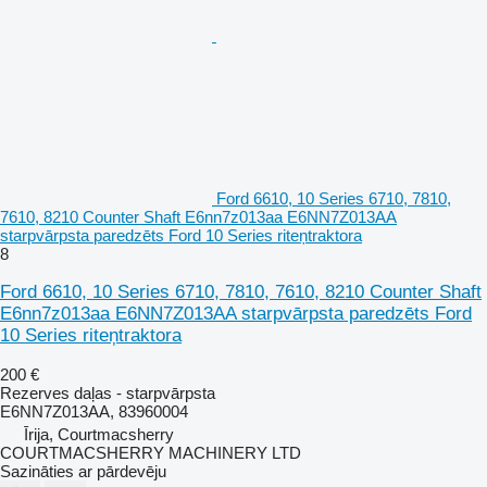
Ford 6610, 10 Series 6710, 7810,
7610, 8210 Counter Shaft E6nn7z013aa E6NN7Z013AA
starpvārpsta paredzēts Ford 10 Series riteņtraktora
8
Ford 6610, 10 Series 6710, 7810, 7610, 8210 Counter Shaft
E6nn7z013aa E6NN7Z013AA starpvārpsta paredzēts Ford
10 Series riteņtraktora
200 €
Rezerves daļas - starpvārpsta
E6NN7Z013AA, 83960004
Īrija, Courtmacsherry
COURTMACSHERRY MACHINERY LTD
Sazināties ar pārdevēju