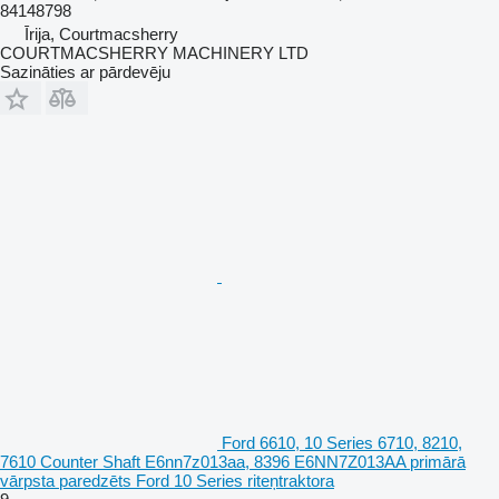
84148798
Īrija, Courtmacsherry
COURTMACSHERRY MACHINERY LTD
Sazināties ar pārdevēju
Ford 6610, 10 Series 6710, 8210,
7610 Counter Shaft E6nn7z013aa, 8396 E6NN7Z013AA primārā
vārpsta paredzēts Ford 10 Series riteņtraktora