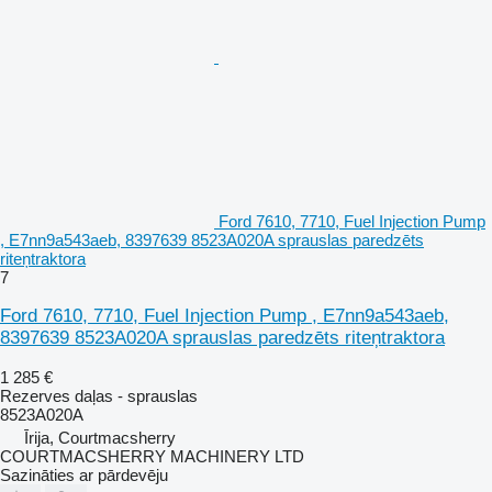
Ford 7610, 7710, Fuel Injection Pump
, E7nn9a543aeb, 8397639 8523A020A sprauslas paredzēts
riteņtraktora
7
Ford 7610, 7710, Fuel Injection Pump , E7nn9a543aeb,
8397639 8523A020A sprauslas paredzēts riteņtraktora
1 285 €
Rezerves daļas - sprauslas
8523A020A
Īrija, Courtmacsherry
COURTMACSHERRY MACHINERY LTD
Sazināties ar pārdevēju