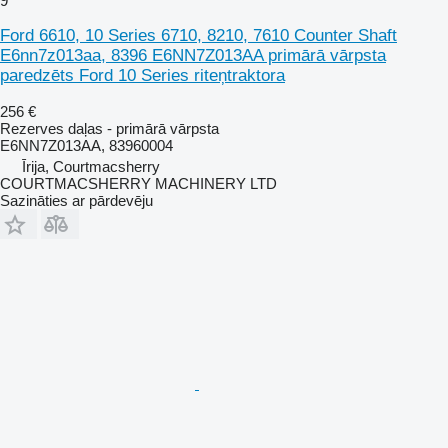
9
Ford 6610, 10 Series 6710, 8210, 7610 Counter Shaft
E6nn7z013aa, 8396 E6NN7Z013AA primārā vārpsta
paredzēts Ford 10 Series riteņtraktora
256 €
Rezerves daļas - primārā vārpsta
E6NN7Z013AA, 83960004
Īrija, Courtmacsherry
COURTMACSHERRY MACHINERY LTD
Sazināties ar pārdevēju