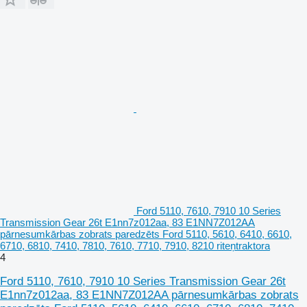
Ford 5110, 7610, 7910 10 Series
Transmission Gear 26t E1nn7z012aa, 83 E1NN7Z012AA
pārnesumkārbas zobrats paredzēts Ford 5110, 5610, 6410, 6610,
6710, 6810, 7410, 7810, 7610, 7710, 7910, 8210 riteņtraktora
4
Ford 5110, 7610, 7910 10 Series Transmission Gear 26t
E1nn7z012aa, 83 E1NN7Z012AA pārnesumkārbas zobrats