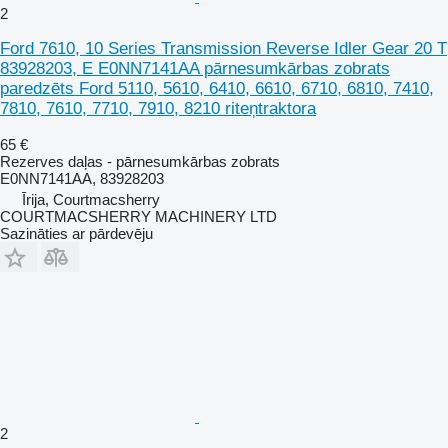
2
Ford 7610, 10 Series Transmission Reverse Idler Gear 20 T
83928203, E E0NN7141AA pārnesumkārbas zobrats
paredzēts Ford 5110, 5610, 6410, 6610, 6710, 6810, 7410,
7810, 7610, 7710, 7910, 8210 riteņtraktora
65 €
Rezerves daļas - pārnesumkārbas zobrats
E0NN7141AA, 83928203
Īrija, Courtmacsherry
COURTMACSHERRY MACHINERY LTD
Sazināties ar pārdevēju
2