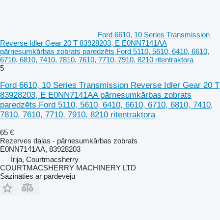
Ford 6610, 10 Series Transmission
Reverse Idler Gear 20 T 83928203, E E0NN7141AA
pārnesumkārbas zobrats paredzēts Ford 5110, 5610, 6410, 6610,
6710, 6810, 7410, 7810, 7610, 7710, 7910, 8210 riteņtraktora
5
Ford 6610, 10 Series Transmission Reverse Idler Gear 20 T
83928203, E E0NN7141AA pārnesumkārbas zobrats
paredzēts Ford 5110, 5610, 6410, 6610, 6710, 6810, 7410,
7810, 7610, 7710, 7910, 8210 riteņtraktora
65 €
Rezerves daļas - pārnesumkārbas zobrats
E0NN7141AA, 83928203
Īrija, Courtmacsherry
COURTMACSHERRY MACHINERY LTD
Sazināties ar pārdevēju