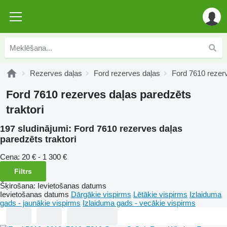
Rezerves daļas
Ford rezerves daļas
Ford 7610 rezer
Ford 7610 rezerves daļas paredzēts
traktori
197 sludinājumi:
Ford 7610 rezerves daļas
paredzēts traktori
Cena:
20 € - 1 300 €
Filtrs
Šķirošana
:
Ievietošanas datums
Ievietošanas datums
Dārgākie vispirms
Lētākie vispirms
Izlaiduma
gads - jaunākie vispirms
Izlaiduma gads - vecākie vispirms