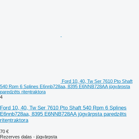
Ford 10, 40, Tw Ser 7610 Pto Shaft
540 Rpm 6 Splines E6nnb728aa, 8395 E6NNB728AA jūgvārpsta
paredzēts riteņtraktora
4
Ford 10, 40, Tw Ser 7610 Pto Shaft 540 Rpm 6 Splines
E6nnb728aa, 8395 E6NNB728AA jūgvārpsta paredzēts
riteņtraktora
70 €
Rezerves daļas - jūgvārpsta