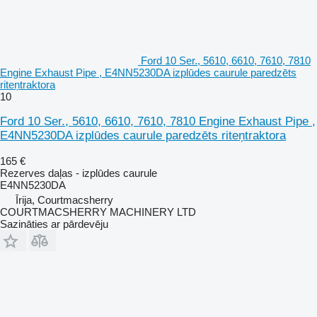
Ford 10 Ser., 5610, 6610, 7610, 7810
Engine Exhaust Pipe , E4NN5230DA izplūdes caurule paredzēts
riteņtraktora
10
Ford 10 Ser., 5610, 6610, 7610, 7810 Engine Exhaust Pipe ,
E4NN5230DA izplūdes caurule paredzēts riteņtraktora
165 €
Rezerves daļas - izplūdes caurule
E4NN5230DA
Īrija, Courtmacsherry
COURTMACSHERRY MACHINERY LTD
Sazināties ar pārdevēju