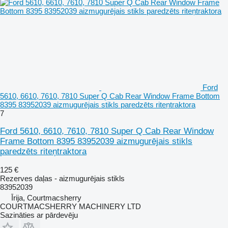
Ford
5610, 6610, 7610, 7810 Super Q Cab Rear Window Frame Bottom
8395 83952039 aizmugurējais stikls paredzēts riteņtraktora
7
Ford 5610, 6610, 7610, 7810 Super Q Cab Rear Window
Frame Bottom 8395 83952039 aizmugurējais stikls
paredzēts riteņtraktora
125 €
Rezerves daļas - aizmugurējais stikls
83952039
Īrija, Courtmacsherry
COURTMACSHERRY MACHINERY LTD
Sazināties ar pārdevēju