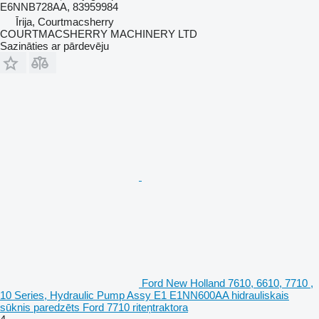
E6NNB728AA, 83959984
Īrija, Courtmacsherry
COURTMACSHERRY MACHINERY LTD
Sazināties ar pārdevēju
Ford New Holland 7610, 6610, 7710 ,
10 Series, Hydraulic Pump Assy E1 E1NN600AA hidrauliskais
sūknis paredzēts Ford 7710 riteņtraktora