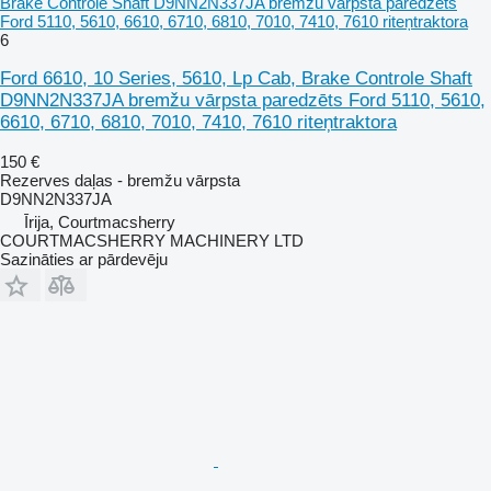
Brake Controle Shaft D9NN2N337JA bremžu vārpsta paredzēts
Ford 5110, 5610, 6610, 6710, 6810, 7010, 7410, 7610 riteņtraktora
6
Ford 6610, 10 Series, 5610, Lp Cab, Brake Controle Shaft
D9NN2N337JA bremžu vārpsta paredzēts Ford 5110, 5610,
6610, 6710, 6810, 7010, 7410, 7610 riteņtraktora
150 €
Rezerves daļas - bremžu vārpsta
D9NN2N337JA
Īrija, Courtmacsherry
COURTMACSHERRY MACHINERY LTD
Sazināties ar pārdevēju