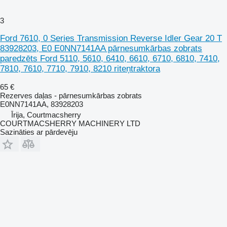
3
Ford 7610, 0 Series Transmission Reverse Idler Gear 20 T
83928203, E0 E0NN7141AA pārnesumkārbas zobrats
paredzēts Ford 5110, 5610, 6410, 6610, 6710, 6810, 7410,
7810, 7610, 7710, 7910, 8210 riteņtraktora
65 €
Rezerves daļas - pārnesumkārbas zobrats
E0NN7141AA, 83928203
Īrija, Courtmacsherry
COURTMACSHERRY MACHINERY LTD
Sazināties ar pārdevēju