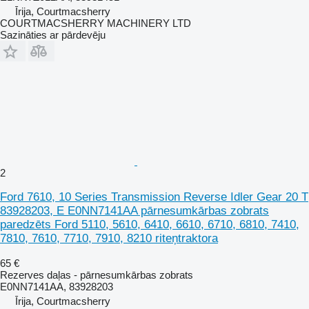
Īrija, Courtmacsherry
COURTMACSHERRY MACHINERY LTD
Sazināties ar pārdevēju
2
Ford 7610, 10 Series Transmission Reverse Idler Gear 20 T
83928203, E E0NN7141AA pārnesumkārbas zobrats
paredzēts Ford 5110, 5610, 6410, 6610, 6710, 6810, 7410,
7810, 7610, 7710, 7910, 8210 riteņtraktora
65 €
Rezerves daļas - pārnesumkārbas zobrats
E0NN7141AA, 83928203
Īrija, Courtmacsherry