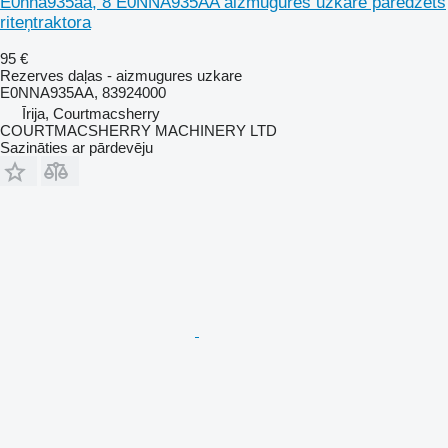
E0nna935aa, 8 E0NNA935AA aizmugures uzkare paredzēts
riteņtraktora
95 €
Rezerves daļas - aizmugures uzkare
E0NNA935AA, 83924000
Īrija, Courtmacsherry
COURTMACSHERRY MACHINERY LTD
Sazināties ar pārdevēju