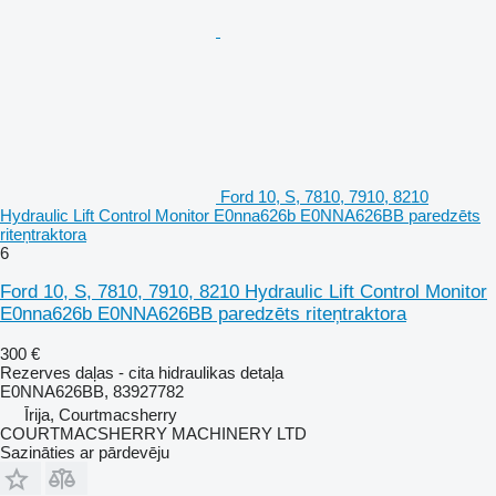
Ford 10, S, 7810, 7910, 8210
Hydraulic Lift Control Monitor E0nna626b E0NNA626BB paredzēts
riteņtraktora
6
Ford 10, S, 7810, 7910, 8210 Hydraulic Lift Control Monitor
E0nna626b E0NNA626BB paredzēts riteņtraktora
300 €
Rezerves daļas - cita hidraulikas detaļa
E0NNA626BB, 83927782
Īrija, Courtmacsherry
COURTMACSHERRY MACHINERY LTD
Sazināties ar pārdevēju