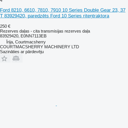
4
Ford 8210, 6610, 7810, 7910 10 Series Double Gear 23, 37
T 83929420, paredzēts Ford 10 Series riteņtraktora
250 €
Rezerves daļas - cita transmisijas rezerves daļa
83929420, E0NN7113EB
Īrija, Courtmacsherry
COURTMACSHERRY MACHINERY LTD
Sazināties ar pārdevēju