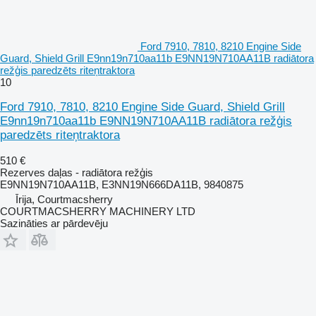
Ford 7910, 7810, 8210 Engine Side
Guard, Shield Grill E9nn19n710aa11b E9NN19N710AA11B radiātora
režģis paredzēts riteņtraktora
10
Ford 7910, 7810, 8210 Engine Side Guard, Shield Grill
E9nn19n710aa11b E9NN19N710AA11B radiātora režģis
paredzēts riteņtraktora
510 €
Rezerves daļas - radiātora režģis
E9NN19N710AA11B, E3NN19N666DA11B, 9840875
Īrija, Courtmacsherry
COURTMACSHERRY MACHINERY LTD
Sazināties ar pārdevēju