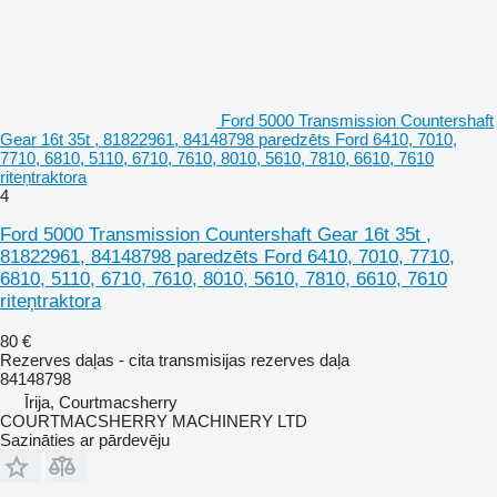
Ford 5000 Transmission Countershaft
Gear 16t 35t , 81822961, 84148798 paredzēts Ford 6410, 7010,
7710, 6810, 5110, 6710, 7610, 8010, 5610, 7810, 6610, 7610
riteņtraktora
4
Ford 5000 Transmission Countershaft Gear 16t 35t ,
81822961, 84148798 paredzēts Ford 6410, 7010, 7710,
6810, 5110, 6710, 7610, 8010, 5610, 7810, 6610, 7610
riteņtraktora
80 €
Rezerves daļas - cita transmisijas rezerves daļa
84148798
Īrija, Courtmacsherry
COURTMACSHERRY MACHINERY LTD
Sazināties ar pārdevēju