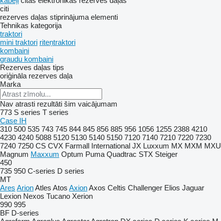
kabeļi
citas elektronikas rezerves daļas
citi
rezerves daļas
stiprinājuma elementi
Tehnikas kategorija
traktori
mini traktori
riteņtraktori
kombaini
graudu kombaini
Rezerves daļas tips
oriģināla rezerves daļa
Marka
Nav atrasti rezultāti šim vaicājumam
773
S series
T series
Case IH
310
500
535
743
745
844
845
856
885
956
1056
1255
2388
4210
4230
4240
5088
5120
5130
5140
5150
7120
7140
7210
7220
7230
7240
7250
CS
CVX
Farmall
International
JX
Luxxum
MX
MXM
MXU
Magnum
Maxxum
Optum
Puma
Quadtrac
STX
Steiger
450
735
950
C-series
D series
MT
Ares
Arion
Atles
Atos
Axion
Axos
Celtis
Challenger
Elios
Jaguar
Lexion
Nexos
Tucano
Xerion
990
995
BF
D-series