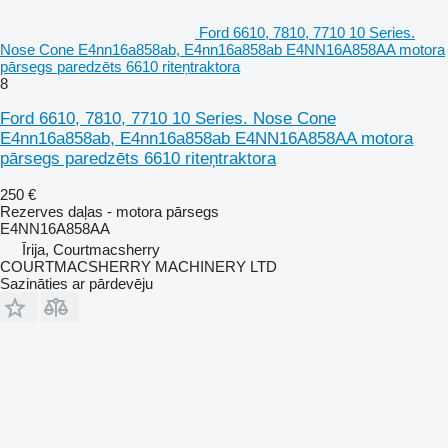
Ford 6610, 7810, 7710 10 Series.
Nose Cone E4nn16a858ab, E4nn16a858ab E4NN16A858AA motora
pārsegs paredzēts 6610 riteņtraktora
8
Ford 6610, 7810, 7710 10 Series. Nose Cone
E4nn16a858ab, E4nn16a858ab E4NN16A858AA motora
pārsegs paredzēts 6610 riteņtraktora
250 €
Rezerves daļas - motora pārsegs
E4NN16A858AA
Īrija, Courtmacsherry
COURTMACSHERRY MACHINERY LTD
Sazināties ar pārdevēju