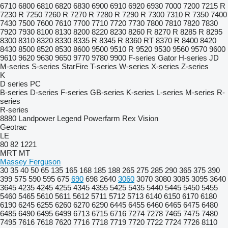
6710
6800
6810
6820
6830
6900
6910
6920
6930
7000
7200
7215 R
7230 R
7250
7260 R
7270 R
7280 R
7290 R
7300
7310 R
7350
7400
7430
7500
7600
7610
7700
7710
7720
7730
7800
7810
7820
7830
7920
7930
8100
8130
8200
8220
8230
8260 R
8270 R
8285 R
8295
8300
8310
8320
8330
8335 R
8345 R
8360 RT
8370 R
8400
8420
8430
8500
8520
8530
8600
9500
9510 R
9520
9530
9560
9570
9600
9610
9620
9630
9650
9770
9780
9900
F-series
Gator
H-series
JD
M-series
S-series
StarFire
T-series
W-series
X-series
Z-series
K
D series
PC
B-series
D-series
F-series
GB-series
K-series
L-series
M-series
R-
series
R-series
8880
Landpower
Legend
Powerfarm
Rex
Vision
Geotrac
LE
80
82
1221
MRT
MT
Massey Ferguson
30
35
40
50
65
135
165
168
185
188
265
275
285
290
365
375
390
399
575
590
595
675
690
698
2640
3060
3070
3080
3085
3095
3640
3645
4235
4245
4255
4345
4355
5425
5435
5440
5445
5450
5455
5460
5465
5610
5611
5612
5711
5712
5713
6140
6150
6170
6180
6190
6245
6255
6260
6270
6290
6445
6455
6460
6465
6475
6480
6485
6490
6495
6499
6713
6715
6716
7274
7278
7465
7475
7480
7495
7616
7618
7620
7716
7718
7719
7720
7722
7724
7726
8110