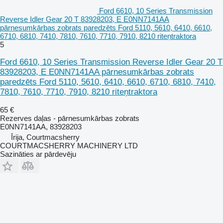
Ford 6610, 10 Series Transmission
Reverse Idler Gear 20 T 83928203, E E0NN7141AA
pārnesumkārbas zobrats paredzēts Ford 5110, 5610, 6410, 6610,
6710, 6810, 7410, 7810, 7610, 7710, 7910, 8210 riteņtraktora
5
Ford 6610, 10 Series Transmission Reverse Idler Gear 20 T
83928203, E E0NN7141AA pārnesumkārbas zobrats
paredzēts Ford 5110, 5610, 6410, 6610, 6710, 6810, 7410,
7810, 7610, 7710, 7910, 8210 riteņtraktora
65 €
Rezerves daļas - pārnesumkārbas zobrats
E0NN7141AA, 83928203
Īrija, Courtmacsherry
COURTMACSHERRY MACHINERY LTD
Sazināties ar pārdevēju