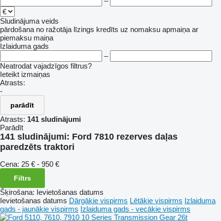
–
Sludinājuma veids
pārdošana
no ražotāja
līzings
kredīts
uz nomaksu
apmaiņa ar
piemaksu
maiņa
Izlaiduma gads
–
Neatrodat vajadzīgos filtrus?
Ieteikt izmaiņas
Atrasts:
-
parādīt
Atrasts:
141 sludinājumi
Parādīt
141 sludinājumi:
Ford 7810 rezerves daļas
paredzēts traktori
Cena:
25 € - 950 €
Filtrs
Šķirošana
:
Ievietošanas datums
Ievietošanas datums
Dārgākie vispirms
Lētākie vispirms
Izlaiduma
gads - jaunākie vispirms
Izlaiduma gads - vecākie vispirms