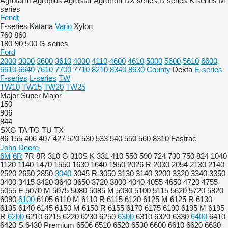
Agrofarm
Agroplus
Agrostar
Agrotron
DX series
D series
K series
M
series
Fendt
F-series
Katana
Vario
Xylon
760
860
180-90
500
G-series
Ford
2000
3000
3600
3610
4000
4110
4600
4610
5000
5600
5610
6600
6610
6640
7610
7700
7710
8210
8340
8630
County
Dexta
E-series
F-series
L-series
TW
TW10
TW15
TW20
TW25
Major
Super Major
150
906
844
SXG
TA
TG
TU
TX
86
155
406
407
427
520
530
533
540
550
560
8310
Fastrac
John Deere
6M
6R
7R
8R
310 G
310S K
331
410
550
590
724
730
750
824
1040
1120
1140
1470
1550
1630
1640
1950
2026 R
2030
2054
2130
2140
2520
2650
2850
3040
3045 R
3050
3130
3140
3200
3320
3340
3350
3400
3415
3420
3640
3650
3720
3800
4040
4055
4650
4720
4755
5055 E
5070 M
5075
5080
5085 M
5090
5100
5115
5620
5720
5820
6090
6100
6105
6110 M
6110 R
6115
6120
6125 M
6125 R
6130
6135
6140
6145
6150 M
6150 R
6155
6170
6175
6190
6195 M
6195
R
6200
6210
6215
6220
6230
6250
6300
6310
6320
6330
6400
6410
6420 S
6430 Premium
6506
6510
6520
6530
6600
6610
6620
6630