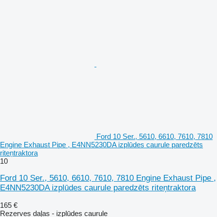
Ford 10 Ser., 5610, 6610, 7610, 7810
Engine Exhaust Pipe , E4NN5230DA izplūdes caurule paredzēts
riteņtraktora
10
Ford 10 Ser., 5610, 6610, 7610, 7810 Engine Exhaust Pipe ,
E4NN5230DA izplūdes caurule paredzēts riteņtraktora
165 €
Rezerves daļas - izplūdes caurule