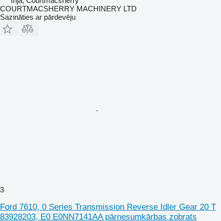
Īrija, Courtmacsherry
COURTMACSHERRY MACHINERY LTD
Sazināties ar pārdevēju
3
Ford 7610, 0 Series Transmission Reverse Idler Gear 20 T
83928203, E0 E0NN7141AA pārnesumkārbas zobrats