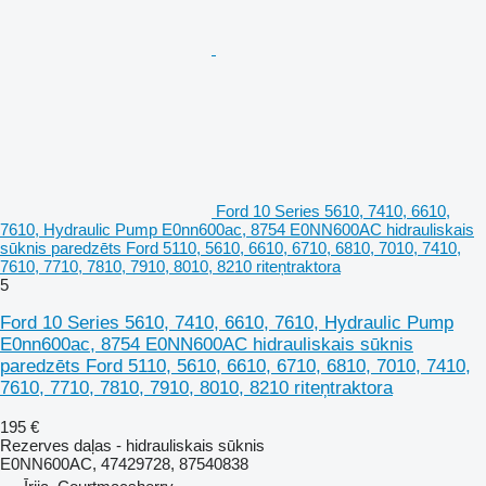
Ford 10 Series 5610, 7410, 6610,
7610, Hydraulic Pump E0nn600ac, 8754 E0NN600AC hidrauliskais
sūknis paredzēts Ford 5110, 5610, 6610, 6710, 6810, 7010, 7410,
7610, 7710, 7810, 7910, 8010, 8210 riteņtraktora
5
Ford 10 Series 5610, 7410, 6610, 7610, Hydraulic Pump
E0nn600ac, 8754 E0NN600AC hidrauliskais sūknis
paredzēts Ford 5110, 5610, 6610, 6710, 6810, 7010, 7410,
7610, 7710, 7810, 7910, 8010, 8210 riteņtraktora
195 €
Rezerves daļas - hidrauliskais sūknis
E0NN600AC, 47429728, 87540838