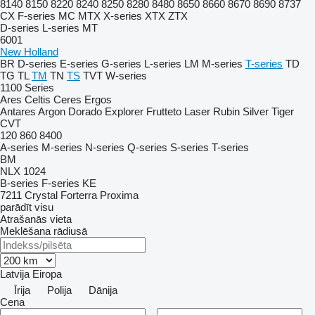
8140
8150
8220
8240
8250
8280
8480
8650
8660
8670
8690
8737
CX
F-series
MC
MTX
X-series
XTX
ZTX
D-series
L-series
MT
6001
New Holland
BR
D-series
E-series
G-series
L-series
LM
M-series
T-series
TD
TG
TL
TM
TN
TS
TVT
W-series
1100 Series
Ares
Celtis
Ceres
Ergos
Antares
Argon
Dorado
Explorer
Frutteto
Laser
Rubin
Silver
Tiger
CVT
120
860
8400
A-series
M-series
N-series
Q-series
S-series
T-series
BM
NLX 1024
B-series
F-series
KE
7211
Crystal
Forterra
Proxima
parādīt visu
Atrašanās vieta
Meklēšana rādiusā
Latvija
Eiropa
Īrija
Polija
Dānija
Cena