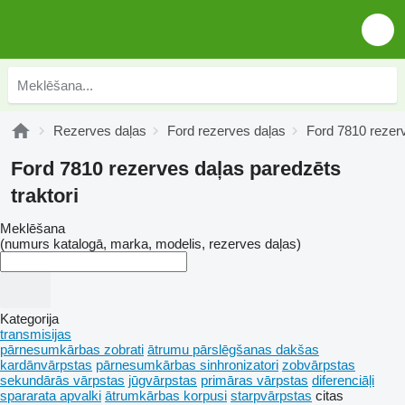
Rezerves daļas
Ford rezerves daļas
Ford 7810 rezer
Ford 7810 rezerves daļas paredzēts
traktori
Meklēšana
(numurs katalogā, marka, modelis, rezerves daļas)
Kategorija
transmisijas
pārnesumkārbas zobrati
ātrumu pārslēgšanas dakšas
kardānvārpstas
pārnesumkārbas sinhronizatori
zobvārpstas
sekundārās vārpstas
jūgvārpstas
primāras vārpstas
diferenciāļi
spararata apvalki
ātrumkārbas korpusi
starpvārpstas
citas