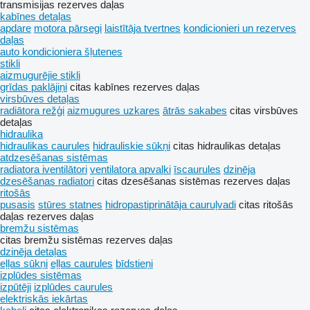
transmisijas rezerves daļas
kabīnes detaļas
apdare
motora pārsegi
laistītāja tvertnes
kondicionieri un rezerves
daļas
auto kondicioniera šļutenes
stikli
aizmugurējie stikli
grīdas paklājiņi
citas kabīnes rezerves daļas
virsbūves detaļas
radiātora režģi
aizmugures uzkares
ātrās sakabes
citas virsbūves
detaļas
hidraulika
hidraulikas caurules
hidrauliskie sūkņi
citas hidraulikas detaļas
atdzesēšanas sistēmas
radiatora iventilātori
ventilatora apvalki
īscaurules
dzinēja
dzesēšanas radiatori
citas dzesēšanas sistēmas rezerves daļas
ritošās
pusasis
stūres statnes
hidropastiprinātāja cauruļvadi
citas ritošās
daļas rezerves daļas
bremžu sistēmas
citas bremžu sistēmas rezerves daļas
dzinēja detaļas
eļļas sūkņi
eļļas caurules
bīdstieņi
izplūdes sistēmas
izpūtēji
izplūdes caurules
elektriskās iekārtas