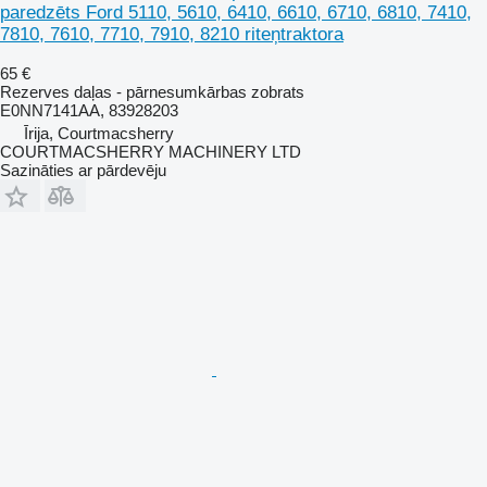
paredzēts Ford 5110, 5610, 6410, 6610, 6710, 6810, 7410,
7810, 7610, 7710, 7910, 8210 riteņtraktora
65 €
Rezerves daļas - pārnesumkārbas zobrats
E0NN7141AA, 83928203
Īrija, Courtmacsherry
COURTMACSHERRY MACHINERY LTD
Sazināties ar pārdevēju