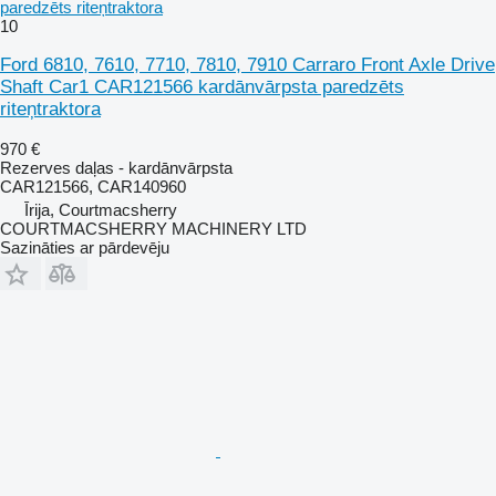
paredzēts riteņtraktora
10
Ford 6810, 7610, 7710, 7810, 7910 Carraro Front Axle Drive
Shaft Car1 CAR121566 kardānvārpsta paredzēts
riteņtraktora
970 €
Rezerves daļas - kardānvārpsta
CAR121566, CAR140960
Īrija, Courtmacsherry
COURTMACSHERRY MACHINERY LTD
Sazināties ar pārdevēju