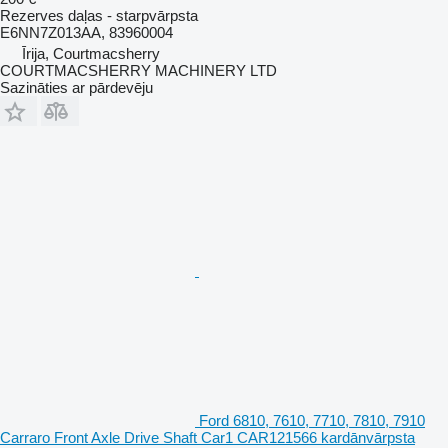
Rezerves daļas - starpvārpsta
E6NN7Z013AA, 83960004
Īrija, Courtmacsherry
COURTMACSHERRY MACHINERY LTD
Sazināties ar pārdevēju
Ford 6810, 7610, 7710, 7810, 7910
Carraro Front Axle Drive Shaft Car1 CAR121566 kardānvārpsta