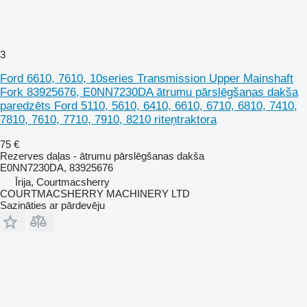
3
Ford 6610, 7610, 10series Transmission Upper Mainshaft
Fork 83925676, E0NN7230DA ātrumu pārslēgšanas dakša
paredzēts Ford 5110, 5610, 6410, 6610, 6710, 6810, 7410,
7810, 7610, 7710, 7910, 8210 riteņtraktora
75 €
Rezerves daļas - ātrumu pārslēgšanas dakša
E0NN7230DA, 83925676
Īrija, Courtmacsherry
COURTMACSHERRY MACHINERY LTD
Sazināties ar pārdevēju