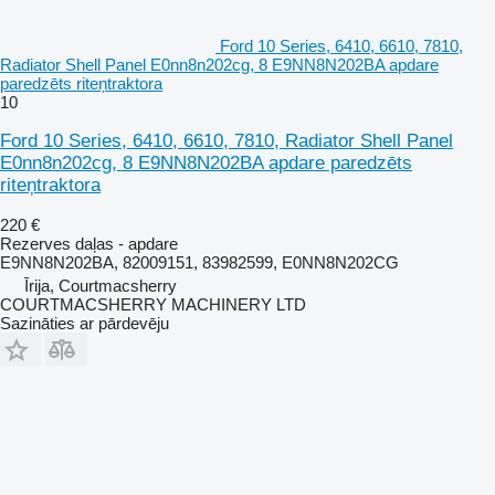
Ford 10 Series, 6410, 6610, 7810,
Radiator Shell Panel E0nn8n202cg, 8 E9NN8N202BA apdare
paredzēts riteņtraktora
10
Ford 10 Series, 6410, 6610, 7810, Radiator Shell Panel
E0nn8n202cg, 8 E9NN8N202BA apdare paredzēts
riteņtraktora
220 €
Rezerves daļas - apdare
E9NN8N202BA, 82009151, 83982599, E0NN8N202CG
Īrija, Courtmacsherry
COURTMACSHERRY MACHINERY LTD
Sazināties ar pārdevēju